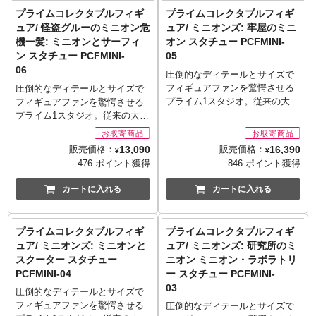
ルエットをかたどった、可愛ら
ブルフィギュア
間見れるようなヴィネットスタ
たコンセプトアートをモチーフ
プライムコレクタブルフィギ
プライムコレクタブルフィギ
しいベースも付属します。
■製造・発売: 株式会社プライム
イルで立体化します。今回は映
に、戦国の乱世を征服しようと
※お取り寄せ商品はご注文後出
ュア/ 怪盗グルーのミニオン危
ュア/ ミニオンズ: 牢屋のミニ
1スタジオ
画『ミニオンズ』より、大好物
「第六天魔王」を名乗っていた
荷までに1週間前後必要となりま
■サイズ: 全高約23.4cm/全幅約
機一髪: ミニオンとサーフィ
オン スタチュー PCFMINI-
のバナナに囲まれたミニオンた
戦国ジョーカーを、3D立体造形
す。
19.5cm/奥行約19.8cm
ン スタチュー PCFMINI-
05
ちをフィーチャー！ケビン、ス
の使用により詳細なディテール
※メーカー在庫品切れの場合、
■重量: 約1.8kg
06
チュアート、ボブ、そして周り
まで再現しました。見た目を派
圧倒的なディテールとサイズで
商品をご用意出来ない場合もご
■素材: ポリストーン、ABS
にはバナナが山盛り。彼らにと
手にデコレーションした大砲、
フィギュアファンを驚愕させる
圧倒的なディテールとサイズで
ざいます。
■数量: 未定
って最高に幸せな空間を「スタ
紫と緑を基調とした陣羽織の衣
プライム1スタジオ。従来の大型
フィギュアファンを驚愕させる
■仕様
チュー」として切り取りまし
装など、「ジョーカー」らしさ
スタチューのクオリティを維持
プライム1スタジオ。従来の大型
3D立体造形の使用により詳細な
た。
がたっぷりで、大砲にたてられ
しながら、コレクションしやす
スタチューのクオリティを維持
ディテールまで再現。
※お取り寄せ商品はご注文後出
た布製旗に「第六天魔王」の文
いサイズ感とハイディテールを
しながら、コレクションしやす
■注記
13,090
16,390
販売価格：
販売価格：
荷までに1週間前後必要となりま
¥
¥
字が印象的です。
合わせたシリーズ「プライムコ
いサイズ感とハイディテールを
写真は製品サンプルです。実際
476 ポイント獲得
846 ポイント獲得
す。
※お取り寄せ商品はご注文後出
レクタブルフィギュア」の新作
合わせたシリーズ「プライムコ
の商品とは異なる場合がありま
※メーカー在庫品切れの場合、
荷までに1週間前後必要となりま
です！『怪盗グルー』や『ミニ
レクタブルフィギュア」の新作
す。
カートに入れる
カートに入れる
商品をご用意出来ない場合もご
す。
オン』などで知られる「ミニオ
です！『怪盗グルー』や『ミニ
ご使用のモニターにより実際の
ざいます。
※メーカー在庫品切れの場合、
ンズ」シリーズを、ハチャメチ
オン』などで知られる「ミニオ
色と違って見える場合がありま
■シリーズ名: プライムコレクタ
商品をご用意出来ない場合もご
ャににぎやかな生活の一部が垣
ンズ」シリーズを、ハチャメチ
す。
プライムコレクタブルフィギ
プライムコレクタブルフィギ
ブルフィギュア
ざいます。
間見れるようなヴィネットスタ
ャににぎやかな生活の一部が垣
転倒防止のため必ず台座を使用
■製造・発売: 株式会社プライム
ュア/ ミニオンズ: ミニオンと
ュア/ ミニオンズ: 研究所のミ
■シリーズ名: プレミアムマスタ
イルで立体化します。今回は映
間見れるようなヴィネットスタ
してください。
1スタジオ
スクーター スタチュー
ニオン ミニオン・ラボラトリ
ーライン
画『怪盗グルーのミニオン大脱
イルで立体化します。今回は映
■版権表記: Despicable Me,
■サイズ: 全高約14.9cm/全幅約
■製造・発売: 株式会社プライム
PCFMINI-04
ー スタチュー PCFMINI-
走』より、囚人服姿となったミ
画『怪盗グルーのミニオン危機
Minion Made and all related
13.6cm/奥行約14.1cm
1スタジオ
03
ニオンたちをフィーチャー！規
一髪』より、海でサーフィンを
圧倒的なディテールとサイズで
marks and characters are
■重量: 約1kg
■サイズ: 全高約71cm/全幅約
律正しい生活を送っているから
楽しむミニオンたちをフィーチ
フィギュアファンを驚愕させる
圧倒的なディテールとサイズで
trademarks and copyrights of
■発売予定: 2020年8～12月
51.5cm/奥行約45.6cm
か、全員同じポーズ。表情も同