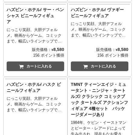
は、虹色のゲェやお尻からプリ
そのもの！チャーリーの飼って
characters are trademarks and
characters are trademarks and
っと生み出されます！（メーカ
いる一つ目の猫でホテル自体の
ハズビン・ホテル/ サー・ペン
ハズビン・ホテル/ ヴァギー
copyrights of Universal Studios.
copyrights of Universal Studios.
ーさんがそう言ってました。）
化身でもあるキーキーがデザイ
Licensed by Universal Studios.
Licensed by Universal Studios.
シャス ビニールフィギュ
ビニールフィギュア
胴体をパカッと開けばそこはフ
ンされているのも素敵です。
All rights Reserved.
All rights Reserved.
ア
にっこり笑顔、大胆デフォル
ァンタジーいっぱいの夢の世界
メ。映画からゲーム、コミック
が広がる最高なアイテム！ポー
にっこり笑顔、大胆デフォル
まで、幅広いラインナップでフ
リーポケットファンはほってお
メ。映画からゲーム、コミック
ィギュア化する「Youtooz」。ヴ
けないプレイセット…のはず！
まで、幅広いラインナップでフ
ィヴィアン・"ヴィヴジポップ"
ィギュア化する「Youtooz」。ヴ
8,580
8,580
販売価格：
販売価格：
¥
¥
・メドラーノによる大人気アニ
ィヴィアン・"ヴィヴジポップ"
156 ポイント獲得
156 ポイント獲得
メ『ハズビン・ホテル』から
・メドラーノによる大人気アニ
NEWアイテムが登場。こちら
メ『ハズビン・ホテル』から
カートに入れる
カートに入れる
は、チャーリーの親友であり恋
NEWアイテムが登場。こちら
人で地獄の住民の更生をサポー
は、自称「発明家であり破壊の
トする「ヴァギー」。船の見張
建築家であり、類い稀なる悪
ハズビン・ホテル/ ハスク ビ
TMNT ティーンエイジ・ミュ
り台に立つヴァギー。白いロン
者」で現ハズビン・ホテルの入
ニールフィギュア
ータント・ニンジャ・タート
グヘア、左目に掛けられたX型
居者である「サー・ペンシャ
ルズ/ クラシック コミックブ
の眼帯など劇中の雰囲気をその
にっこり笑顔、大胆デフォル
ス」。一つ目のトップハット、
ック タートルズ アクションフ
まま造型に落とし込まれていま
メ。映画からゲーム、コミック
深いピンクの目や鋭い牙など劇
ィギュア 4種セット パッケ
す！
まで、幅広いラインナップでフ
中の雰囲気をそのまま造型に落
ージダメージあり
ィギュア化する「Youtooz」。ヴ
とし込まれています！足元だけ
ィヴィアン・"ヴィヴジポップ"
でなく背後にも手下の卵の悪魔
1984年、ケビン・イーストマン
・メドラーノによる大人気アニ
エッギーズがいるのもたまりま
とピーター・レアードによって
メ『ハズビン・ホテル』から
せん！
生み出され、現在もなお愛され