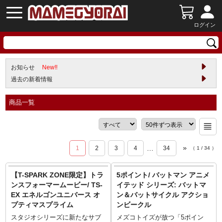
ログイン
お知らせ
New!!
過去の新着情報
商品一覧
»
…
1
2
3
4
34
（
1
/
34
）
【T-SPARK ZONE限定】トラ
5ポイント/ バットマン アニメ
ンスフォーマームービー/ TS-
イテッド シリーズ: バットマ
EX エネルゴンユニバース オ
ン＆バットサイクル アクショ
プティマスプライム
ンビークル
スタジオシリーズに新たなサブ
メズコトイズが放つ「5ポイン