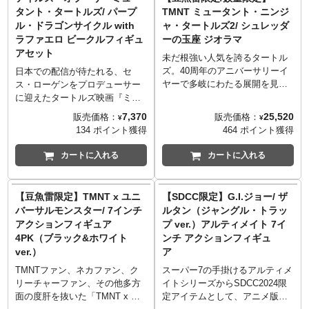
Services LLC and A24 Films
世界観に漂う80年代感がたまら
アがスーパー7の手によって現代
アがスーパー7の手によって現代
タント・タートルズ/ パープ
TMNT ミュータント・ニンジ
LLC.
ないオープニング映像をぜひ体
にカムバックします！
にカムバックします！
ル・ドラゴンサイクル with
ャ・タートルズ2/ シュレッダ
験してみてください。
こちらは名前の通り「分子」を
司令官スターゲイザー率いる
ラファエロ ビークルフィギュ
ーの玉座 ジオラマ
モチーフにしたキャラクター
「シルバーホークス」では異色
アセット
で、丸っこい見た目ですがリン
な、ギターを武器とするブルー
未だ根強い人気を誇るタートル
ボギャラクシーの中でも変装を
グラスが、当時「ケナー社によ
ズ。40周年のアニバーサリーイ
日本での配信が待たれる、セ
※スーパー7…
得意とする指折りの悪、モレキ
るフィギュア化」されたTOYか
ヤーで多岐にわたる展開を見せ
ス・ローゲンをプロデューサー
アパレル、ソフビ、フィギュア
ュラが、当時「ケナー社による
らインスパイアを受け、現代版
ファンを熱狂させているネカの
に迎えたタートルズ映画『ミュ
などレトロポップなデザイナー
フィギュア化」されたTOYから
にブラッシュアップ。懐かしい
TMNTフィギュアシリーズに、
ータント・タートルズ：ミュー
7,370
25,520
販売価格：
販売価格：
¥
¥
ズアイテムを展開するメーカー
インスパイアを受け、現代版に
1980年代のTOYスタイルとして
1991年に公開された実写版映画
タント・パニック！』の続編の
134 ポイント獲得
464 ポイント獲得
「スーパー7」。スタート当初、
ブラッシュアップ。懐かしい
アレンジされた、オールド感が
2作目となる『ミュータント・ニ
アニメーション『テイルズ・オ
80年前後に企画され幻となって
1980年代のTOYスタイルとして
たまらないカラーも注目です。
ンジャ・タートルズ2』から、本
ブ・ザ・ミュータント・タート
カートに入れる
カートに入れる
しまったフィギュアを復活させ
アレンジされた、オールド感が
公式でオープニングが公開され
編には登場しなかったものの当
ルズ』から、スポーツタイプの
る事をコンセプトにスタートし
たまらないカラーも注目です。
ておりますので、宇宙、サイボ
時発売されたトレーディングカ
バイクにまたがったラファエロ
たリ・アクションシリーズ。現
公式でオープニングが公開され
ーグ、ロックとカオティックな
ードの「20 - The Evil One
がタートルズフィギュアを古く
【豆魚雷限定】TMNT x ユニ
【SDCC限定】G.I.ジョー/ ザ
在はオールドフィギュアの風合
ておりますので、宇宙、サイボ
世界観に漂う80年代感がたまら
Returns」で登場したシュレッダ
から手掛けるプレイメイツか
バーサルモンスター/ 7インチ
ルタン（ジャングル・トラッ
いをあえて残し、初立体化を含
ーグ、ロックとカオティックな
ないオープニング映像をぜひ体
ーの玉座を立体化！このマニア
ら、4.6インチのフィギュアとな
アクションフィギュア
プ ver.）アルティメイト 7イ
む様々なライセンスアイテムを
世界観に漂う80年代感がたまら
験してみてください。
ック度高めなアイテムはネカの
って登場です。『ミュータン
4PK（ブラック&ホワイト
ンチ アクションフィギュ
現代に蘇らせている。まさにセ
ないオープニング映像をぜひ体
タートルズ愛を証明します！ス
ト・タートルズ：ミュータン
ver.）
ア
ンスの光る"今"注目のメーカ
験してみてください。
クラップで作られた玉座って時
ト・パニック！』版とは異なる
ー。
点で最高ですね。
スポーツタイプのバイクにフル
TMNTファン、ネカファン、ク
スーパー7の手掛けるアルティメ
※スーパー7…
※入荷数の減数などによりご予
フェイスヘルメット姿のラファ
リーチャーファン、その他多方
イトシリーズからSDCC2024限
アパレル、ソフビ、フィギュア
約をキャンセル頂く場合や、分
エロ。バイクはライトが発射す
面の度肝を抜いた「TMNT x ユ
定アイテムとして、アニメ版
※スーパー7…
などレトロポップなデザイナー
納での入荷となる場合がござい
るギミック付き！