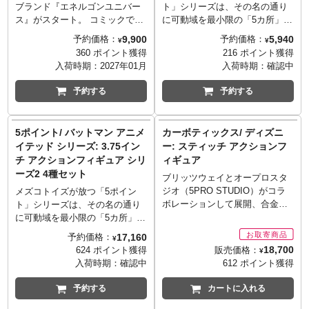
ブランド『エネルゴンユニバー
ト」シリーズは、その名の通り
ス』がスタート。 コミックでク
に可動域を最小限の「5カ所」程
ロスオーバーするトランスフォ
度とし、フォルムを優先するこ
9,900
5,940
予約価格：
予約価格：
¥
¥
ーマー達が活躍するワールドか
とで3.75インチが持つ独特の雰
360 ポイント獲得
216 ポイント獲得
ら人気のキャラクター達が登
囲気を最大限に生かすシリーズ
入荷時期：
2027年01月
入荷時期：
確認中
場。 第一弾はコミック
です。新作として『バットマン
『ENERGON UNIVERSE』に登
アニメイテッド』第二弾となる
予約する
予約する
場した右腕にメガトロンの腕を
バットマン＆バットサイクルが
装着したオプティマスプライ
登場です。パッケージは、往年
ム。 ロボットモードからトラッ
のフィギュアシリーズを思わせ
5ポイント/ バットマン アニメ
カーボティックス/ ディズニ
クに変形が可能で、右腕のメガ
るスタイルかつブリスターパッ
イテッド シリーズ: 3.75イン
ー: スティッチ アクションフ
トロンの融合カノン砲もビーク
ク仕様。懐かしさを漂わせる素
チ アクションフィギュア シリ
ィギュア
ルモードで装着可能。
晴らしきシリーズ。
ーズ2 4種セット
※国内：タカラトミーモール含
ブリッツウェイとオープロスタ
む「T-SPARK ZONE」流通限定
ジオ（5PRO STUDIO）がコラ
メズコトイズが放つ「5ポイン
商品
ボレーションして展開、合金な
ト」シリーズは、その名の通り
どマルチマテリアル製でリアル
に可動域を最小限の「5カ所」程
に立体化する「カーボティック
度とし、フォルムを優先するこ
17,160
予約価格：
¥
ス」シリーズ。新作ラインナッ
とで3.75インチが持つ独特の雰
18,700
販売価格：
624 ポイント獲得
¥
プとしてラインナップしたのは
囲気を最大限に生かすシリーズ
入荷時期：
確認中
612 ポイント獲得
まさかのディズニーの人気キャ
です。新作として『バットマン
ラクターたち！キャラクターの
アニメイテッド』第二弾となる
予約する
カートに入れる
魅力を最大限に、そしてイメー
スカイダイブ・バットマン、ト
ジそのままに、斬新なロボット