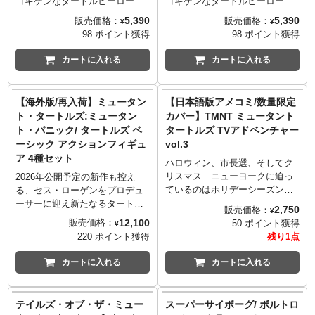
ゴキゲンなタートルヒーローが
ゴキゲンなタートルヒーローが
ハロウィンに参戦。リーダーの
ハロウィンに参戦。ドナテロは
5,390
5,390
販売価格：
販売価格：
¥
¥
レオナルドは宿敵シュレッダー
80年代のハエ男になってしまっ
98 ポイント獲得
98 ポイント獲得
の仮装をしています。コスチュ
たバクスター・ストックマンの
ームがピザの空箱で作られてい
仮装をしています。コスチュー
カートに入れる
カートに入れる
るかようなデザインがとっても
ムがピザの空箱で作られている
愛らしい。シュレッダーの相
かようなデザインがとっても愛
方、クランゲにそっくりなキャ
らしい。茶色のウィッグ、蝶ネ
【海外版/再入荷】ミュータン
【日本語版アメコミ/数量限定
ンディバケットを持っていると
クタイやベスト、2本のハエの腕
ト・タートルズ:ミュータン
カバー】TMNT ミュータント
ころもこだわりポイント。
などディティールまでしっかり
ト・パニック/ タートルズ ベ
タートルズ TVアドベンチャー
※パッケージは輸送用となりま
こだわられています。もらった
ーシック アクションフィギュ
vol.3
すため、多少の傷やダメージが
お菓子は、落とさないようにフ
ア 4種セット
ある場合もございます。
ット団のアイマスクのなかに。
ハロウィン、市長選、そしてク
※パッケージは輸送用となりま
リスマス…ニューヨークに迫っ
2026年公開予定の新作も控え
すため、多少の傷やダメージが
ているのはホリデーシーズンと
る、セス・ローゲンをプロデュ
ある場合もございます。
悪の魔の手！悪夢マスターにロ
ーサーに迎え新たなるタートル
2,750
販売価格：
¥
ボットニンジャ、仮装した乱暴
ズを描き大きな反響を得た映画
12,100
販売価格：
50 ポイント獲得
¥
者から異次元人までやってく
『ミュータント・タートルズ：
220 ポイント獲得
残り1点
る！世界征服を企む悪のシュレ
ミュータント・パニック！』の
ッダーの暗躍もまだまだ続く！
レオナルド、ラファエロ、ミケ
カートに入れる
カートに入れる
迎え撃つのは硬い決意と甲羅を
ランジェロ、ドナテロのベーシ
兼ね備えたみんなのヒーロー…
ックフィギュアが再入荷！続編
タートルズ！チャンネル6のレポ
アニメシリーズも楽しみな中、
テイルズ・オブ・ザ・ミュー
スーパーサイボーグ/ ボルトロ
ーター、エイプリルがタートル
しっかりと基本の4匹を抑えてお