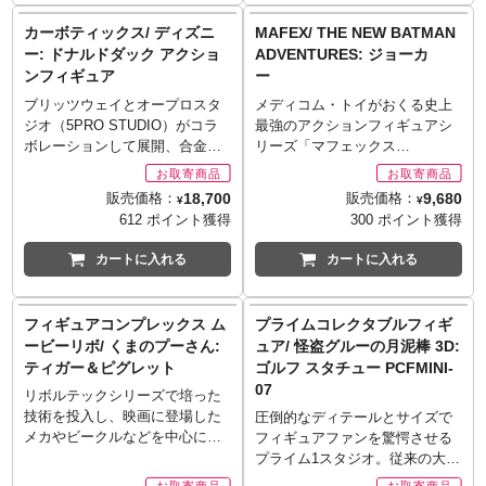
ゥーフェイス、ミスター・フリ
ライクへと昇華させた好デザイ
ーズ、そしてハーレイクインが4
カーボティックス/ ディズニ
MAFEX/ THE NEW BATMAN
ン！その感触はまさにプレミア
体が登場です。それぞれに交換
ー: ドナルドダック アクショ
ADVENTURES: ジョーカ
ムで、ダイキャスト合金の贅沢
可能な頭部パーツやアームパー
ンフィギュア
ー
な重みと高級な質感がたまりま
ツ、アクセサリーなどが付属し
せん。安定感抜群のラチェット
ており、様々なシチュエーショ
ブリッツウェイとオープロスタ
メディコム・トイがおくる史上
関節、バリエーション豊かな表
ンで楽しむことができる内容と
ジオ（5PRO STUDIO）がコラ
最強のアクションフィギュアシ
情、アクセサリーを使ったポー
なっています。パッケージは、
ボレーションして展開、合金な
リーズ「マフェックス
ズ決めなど、しっかり「アクシ
往年のフィギュアシリーズを思
どマルチマテリアル製でリアル
（MAFEX）」。全高約15センチ
ョンフィギュア」としての楽し
わせるスタイルかつブリスター
に立体化する「カーボティック
レベルのボディに新規設計のジ
18,700
9,680
販売価格：
販売価格：
¥
¥
みも。LEDによるライトアップ
パック仕様。懐かしさを漂わせ
ス」シリーズ。新作ラインナッ
ョイントパーツを設置し、ディ
612 ポイント獲得
300 ポイント獲得
もあり、光の演出でシーンにア
る素晴らしきシリーズ。
プとしてラインナップしたのは
スプレイしやすく大胆なポージ
クセント！
[付属品]
まさかのディズニーの人気キャ
ングも可能！アニメイテッドシ
カートに入れる
カートに入れる
※お取り寄せ商品はご注文後出
■スカイダイブ・バットマン: パ
ラクターたち！キャラクターの
リーズの『ザ・ニュー・バット
荷までに1週間前後必要となりま
ラシュート、ケープ
魅力を最大限に、そしてイメー
マン・アドベンチャーズ』から
す。
■トゥーフェイス: ヘッドパーツ
ジそのままに、斬新なロボット
ジョーカーが登場です。キリっ
フィギュアコンプレックス ム
プライムコレクタブルフィギ
※メーカー在庫品切れの場合、
x3、アームパーツx5、デトネー
ライクへと昇華させた好デザイ
とした表情と、少しおどけたよ
ービーリボ/ くまのプーさん:
ュア/ 怪盗グルーの月泥棒 3D:
商品をご用意出来ない場合もご
ター
ン！その感触はまさにプレミア
うな表情の頭部2種が付属し、差
ティガー＆ピグレット
ゴルフ スタチュー PCFMINI-
ざいます。
■ミスター・フリーズ: ヘッドパ
ムで、ダイキャスト合金の贅沢
し替えが可能！軟質成型ジャケ
07
ーツx1、アームパーツx4、銃、
な重みと高級な質感がたまりま
ットにより柔軟なポージングに
リボルテックシリーズで培った
スノーグローブ
せん。安定感抜群のラチェット
対応します。ナイフ、ウォレッ
技術を投入し、映画に登場した
圧倒的なディテールとサイズで
■ハーレイクイン: ヘッドパーツ
関節、バリエーション豊かな表
ト、ハンドパーツ、可動式フィ
メカやビークルなどを中心にフ
フィギュアファンを驚愕させる
x2、アームパーツx4、ハンマー
情、アクセサリーを使ったポー
ギュアスタンドを併用して、
ィギュア化する、海洋堂による
プライム1スタジオ。従来の大型
ズ決めなど、しっかり「アクシ
様々なアクションが再現可能で
カテゴリ「フィギュアコンプレ
スタチューのクオリティを維持