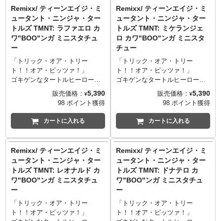
トロン』。一見フルカラーのオ
タートルズたちが4PKになって
Remixx/ ティーンエイジ・ミ
Remixx/ ティーンエイジ・ミ
ールドトイ風でありながら12カ
ネカから登場！レスリングらし
ュータント・ニンジャ・ター
ュータント・ニンジャ・ター
所のパネルを外し内部機構を楽
く、ゴングや場外乱闘にも役立
トルズ TMNT: ラファエロ カ
トルズ TMNT: ミケランジェ
しめるのはロボットファンにと
つパイプ椅子や消火器、ハンマ
ワ"BOO"ンガ ミニスタチュ
ロ カワ"BOO"ンガ ミニスタ
ってはたまらない魅力を放つア
ー（！？）なども付属します。
ー
チュー
イテム！
そしてパッケージアートは、
『ティーンエイジ・ミュータン
「トリック・オア・トリー
「トリック・オア・トリー
ト・ニンジャ・タートルズ アド
ト！！オア・ピッツァ！」
ト！！オア・ピッツァ！」
ベンチャーズ』のアーティス
ゴキゲンなタートルヒーローが
ゴキゲンなタートルヒーローが
ト、ケン·ミッチローニーとゲイ
ハロウィンに参戦。ラファエロ
ハロウィンに参戦。ミケランジ
5,390
5,390
販売価格：
販売価格：
¥
¥
リー·フィールズが担当！レスラ
はサイのミュータントであるロ
ェロことマイキーは、イノシシ
98 ポイント獲得
98 ポイント獲得
ー姿の貴重なタートルズたちを
ックス・テディの仮装をしてい
のミュータントのビーバップの
お見逃しなく！
ます。コスチュームがピザの空
仮装をしています。コスチュー
カートに入れる
カートに入れる
※入荷数の減数などによりご予
箱で作られているかようなデザ
ムがピザの空箱で作られている
約をキャンセル頂く場合や、分
インがとっても愛らしい。もら
かようなデザインがとっても愛
納での入荷となる場合がござい
ったお菓子は、シュレッダーの
らしい。ヘアスタイルやアクセ
Remixx/ ティーンエイジ・ミ
Remixx/ ティーンエイジ・ミ
ます。またパッケージは輸送用
甲冑風のバスケットにしまって
サリーまでこだわりを感じるデ
ュータント・ニンジャ・ター
ュータント・ニンジャ・ター
となりますため、パッケージに
います。
ザイン。お菓子がたっぷり入っ
トルズ TMNT: レオナルド カ
トルズ TMNT: ドナテロ カ
多少の傷やダメージがある場合
※パッケージは輸送用となりま
た袋には、マウサーロボットが
ワ"BOO"ンガ ミニスタチュ
ワ"BOO"ンガ ミニスタチュ
もございます。
すため、多少の傷やダメージが
かみついてぶら下がっていま
ー
ー
ある場合もございます。
す。
※パッケージは輸送用となりま
「トリック・オア・トリー
「トリック・オア・トリー
すため、多少の傷やダメージが
ト！！オア・ピッツァ！」
ト！！オア・ピッツァ！」
ある場合もございます。