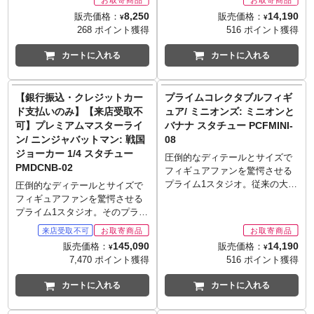
ョンフィギュア」としての楽し
す。
ックス ムービーリボ」。ディズ
しながら、コレクションしやす
8,250
14,190
販売価格：
販売価格：
¥
¥
みも。LEDによるライトアップ
※お取り寄せ商品はご注文後出
ニー映画『くまのプーさん』か
いサイズ感とハイディテールを
268 ポイント獲得
516 ポイント獲得
もあり、光の演出でシーンにア
荷までに1週間前後必要となりま
ら、プーさんに続きティガーが
合わせたシリーズ「プライムコ
クセント！
す。
登場です！ボディに10個のリボ
レクタブルフィギュア」の新作
カートに入れる
カートに入れる
※お取り寄せ商品はご注文後出
※メーカー在庫品切れの場合、
ルバージョイントを使用し、カ
です！『怪盗グルー』や『ミニ
荷までに1週間前後必要となりま
商品をご用意出来ない場合もご
ートゥーン独特のデフォルメさ
オン』などで知られる「ミニオ
す。
ざいます。
れたプロポーショそのまま動か
ンズ」シリーズを、ハチャメチ
【銀行振込・クレジットカー
プライムコレクタブルフィギ
※メーカー在庫品切れの場合、
して、遊ぶことができます。テ
ャににぎやかな生活の一部が垣
ド支払いのみ】【来店受取不
ュア/ ミニオンズ: ミニオンと
商品をご用意出来ない場合もご
ィガーの大好きな「ぴょんぴょ
間見れるようなヴィネットスタ
可】プレミアムマスターライ
バナナ スタチュー PCFMINI-
ざいます。
んジャンプ」も、尻尾にジョイ
イルで立体化します。今回はミ
ン/ ニンジャバットマン: 戦国
08
ント3個を使用し可動！そのほか
ニオンたちがゴルフ場でプレイ
ジョーカー 1/4 スタチュー
にも、先端にベースの支柱を挿
する姿をフィーチャー！ケビ
圧倒的なディテールとサイズで
PMDCNB-02
す穴が用意され、尻尾で身体を
ン、スチュアート、デイヴたち
フィギュアファンを驚愕させる
支えて跳ね回るポーズが再現可
がゴルフ（？）を思い思いに楽
プライム1スタジオ。従来の大型
圧倒的なディテールとサイズで
能！陽気でころころと表情の変
しんでいる姿を、「スタチュ
スタチューのクオリティを維持
フィギュアファンを驚愕させる
わるティガーらしく多数の頭部
ー」として切り取りました。
しながら、コレクションしやす
プライム1スタジオ。そのプライ
＆表情パーツが同梱。両耳もボ
※お取り寄せ商品はご注文後出
いサイズ感とハイディテールを
ム1スタジオが放つ「プレミアム
ールジョイントで可動し、表情
荷までに1週間前後必要となりま
合わせたシリーズ「プライムコ
マスターライン」シリーズに、
145,090
14,190
販売価格：
販売価格：
にあわせて動く！プーさんの親
す。
¥
¥
レクタブルフィギュア」の新作
日本制作の完全新作アニメーシ
7,470 ポイント獲得
516 ポイント獲得
友、小さなブタのピグレットも
※メーカー在庫品切れの場合、
です！『怪盗グルー』や『ミニ
ョン『ニンジャバットマン』第2
付属！全高約4センチのミニフィ
商品をご用意出来ない場合もご
オン』などで知られる「ミニオ
弾として戦国ジョーカーがライ
カートに入れる
カートに入れる
ギュアで、首と腰、両腕の4ヵ所
ざいます。
ンズ」シリーズを、ハチャメチ
ンナップです。キャラクターデ
が回転軸で可動。ドングリのシ
■シリーズ名: プライムコレクタ
ャににぎやかな生活の一部が垣
ザイン担当の岡崎能士氏が描い