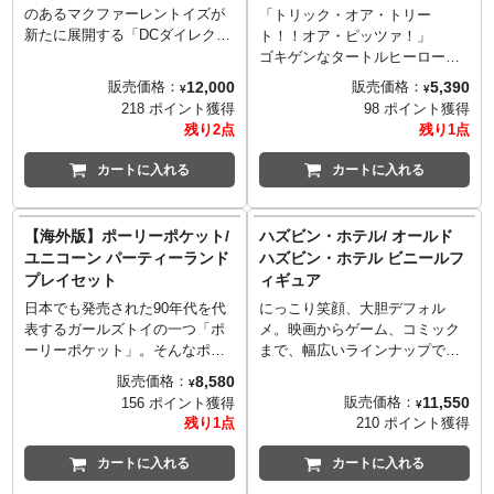
Studios LLC. All Rights
転倒防止のため必ず台座を使用
■製造・発売: 株式会社プライム
■製造・発売: 株式会社プライム
のあるマクファーレントイズが
「トリック・オア・トリー
Reserved.
してください。
1スタジオ
1スタジオ
新たに展開する「DCダイレク
ト！！オア・ピッツァ！」
■版権表記: © Universal City
■サイズ: 全高約10.5cm/全幅約
■サイズ: 全高約23.5cm/全幅約
ト」ブランド。1990年代に放送
ゴキゲンなタートルヒーローが
Studios LLC. All Rights
13.5cm/奥行約13.6cm
20.5cm/奥行約20.4cm
され、今なお不動の人気を誇る
ハロウィンに参戦。ドナテロは
Reserved.
12,000
5,390
販売価格：
販売価格：
■重量: 0.8kg
■重量: 0.6kg
¥
¥
『バットマン アニメイテッド』
80年代のハエ男になってしまっ
218 ポイント獲得
98 ポイント獲得
■発売予定: 2020年6～8月
■発売予定: 2020年6～8月
シリーズのコミック版に登場す
たバクスター・ストックマンの
残り2点
残り1点
■素材: ポリストーン、ABS（一
■素材: ポリストーン、ABS（一
るキャラを立体化！「MAD
仮装をしています。コスチュー
部に別素材を使用）
部に別素材を使用）
LOVE」をフィーチャーした、
ムがピザの空箱で作られている
カートに入れる
カートに入れる
■数量: 未定
■数量: 未定
ハーレイ・クインとジョーカー
かようなデザインがとっても愛
■仕様
■仕様
を全高約15センチ、約22箇所が
らしい。茶色のウィッグ、蝶ネ
3D立体造形の使用により詳細な
3D立体造形の使用により詳細な
可動するアクションフィギュア
クタイやベスト、2本のハエの腕
【海外版】ポーリーポケット/
ハズビン・ホテル/ オールド
ディテールまで再現。
ディテールまで再現。
化しました。アニメイテッドの
などディティールまでしっかり
■注記
■注記
ユニコーン パーティーランド
ハズビン・ホテル ビニールフ
独特なシルエットをそのまま
こだわられています。もらった
写真は製品サンプルです。実際
写真は製品サンプルです。実際
プレイセット
ィギュア
に、造形や質感にこだわってい
お菓子は、落とさないようにフ
の商品とは異なる場合がありま
の商品とは異なる場合がありま
ます。ハーレイ・クインにはピ
ット団のアイマスクのなかに。
日本でも発売された90年代を代
にっこり笑顔、大胆デフォル
す。
す。
エロの顔がデザインされた杖を
※パッケージは輸送用となりま
表するガールズトイの一つ「ポ
メ。映画からゲーム、コミック
ご使用のモニターにより実際の
ご使用のモニターにより実際の
用意され、付属する差し替え用
すため、多少の傷やダメージが
ーリーポケット」。そんなポー
まで、幅広いラインナップでフ
色と違って見える場合がありま
色と違って見える場合がありま
ハンドパーツでさまざまなシチ
ある場合もございます。
リーポケットの35周年を祝うプ
ィギュア化する「Youtooz」。ヴ
8,580
販売価格：
す。
す。
¥
ュエーションが演出可能です。
レイセットが登場！メキシコな
ィヴィアン・"ヴィヴジポップ"
11,550
販売価格：
156 ポイント獲得
転倒防止のため必ず台座を使用
転倒防止のため必ず台座を使用
¥
どではポピュラーなピニャータ
・メドラーノによる大人気アニ
残り1点
210 ポイント獲得
してください。
してください。
風ユニコーンのプレイセット
メ『ハズビン・ホテル』から
■版権表記:
■版権表記:
は、2体のマイクロドールが付属
NEWアイテムが登場。こちら
カートに入れる
カートに入れる
Despicable Me, Minion Made
Despicable Me, Minion Made
し、25を超えるアクセサリー
は、まさかのハズビン・ホテル
and all related marks and
and all related marks and