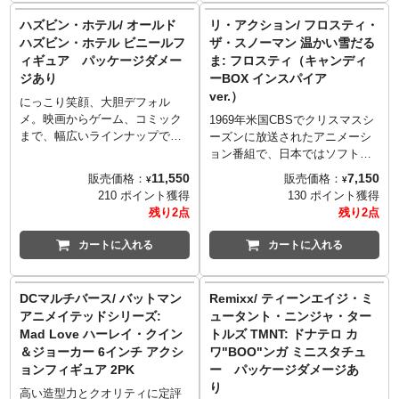
are trademarks of and (c) DC
の商品とは異なる場合がありま
■数量: 未定
ブルフィギュア
商品をご用意出来ない場合もご
ンズ」シリーズを、ハチャメチ
ンズ」シリーズを、ハチャメチ
Comics. (c) Warner Bros. Japan
す。
■仕様
ハズビン・ホテル/ オールド
リ・アクション/ フロスティ・
■製造・発売: 株式会社プライム
ざいます。
ャににぎやかな生活の一部が垣
ャににぎやかな生活の一部が垣
LLC
ご使用のモニターにより実際の
3D立体造形の使用により詳細な
ハズビン・ホテル ビニールフ
ザ・スノーマン 温かい雪だる
1スタジオ
■シリーズ名: プライムコレクタ
間見れるようなヴィネットスタ
間見れるようなヴィネットスタ
色と違って見える場合がありま
ディテールまで再現。
ィギュア パッケージダメー
ま: フロスティ（キャンディ
■サイズ: 全高約15.3cm/全幅約
ブルフィギュア
イルで立体化します。こちらは
イルで立体化します。こちらは
す。
■注記
20.4cm/奥行約15.5cm
ジあり
ーBOX インスパイア
■製造・発売: 株式会社プライム
映画『怪盗グルーと月泥棒』か
映画『怪盗グルーと月泥棒』か
転倒防止のため必ず台座を使用
写真は製品サンプルです。実際
■重量: 未定
1スタジオ
ver.）
らギターを手にNYに降り立った
らトム、スチュアート、ケビン
にっこり笑顔、大胆デフォル
してください。
の商品とは異なる場合がありま
■発売予定: 2020年8～10月
■サイズ: 全高約25.7cm/全幅約
スチュアートの姿をフィーチャ
を波際に佇む姿をフィーチャ
メ。映画からゲーム、コミック
1969年米国CBSでクリスマスシ
■版権表記: Despicable Me,
す。
■素材: ポリストーン（一部に別
17.8cm/奥行約17.8cm
ー！常に目が半開きなスチュア
ー！サーフボードを浜辺に立
まで、幅広いラインナップでフ
ーズンに放送されたアニメーシ
Minion Made and all related
ご使用のモニターにより実際の
素材を使用）
■重量: 未定
ート。クールに気取っておきな
て、花柄のスイムウェアも着こ
ィギュア化する「Youtooz」。ヴ
ョン番組で、日本ではソフトと
marks and characters are
色と違って見える場合がありま
■数量: 未定
■発売予定: 2020年8～10月
がら、その視線はバナナに見え
なす彼ら。そして青い海のシチ
ィヴィアン・"ヴィヴジポップ"
して2000年代に入ってから見る
trademarks and copyrights of
す。
11,550
7,150
販売価格：
販売価格：
■仕様
■素材: ポリストーン（一部に別
¥
¥
てしまった消火栓に…。部屋に
ュエーション。部屋に飾るだけ
・メドラーノによる大人気アニ
事が出来るようになった、命を
Universal Studios. Licensed by
転倒防止のため必ず台座を使用
210 ポイント獲得
130 ポイント獲得
3D立体造形の使用により詳細な
素材を使用）
飾るだけでテンションが上がっ
でテンションが上がったり楽し
メ『ハズビン・ホテル』から
吹き込まれた雪だるまと娘の物
Universal Studios. All rights
してください。
残り2点
残り2点
ディテールまで再現。
■数量: 未定
たり楽しくなるような、そんな
くなるような、そんなムードあ
NEWアイテムが登場。こちら
語『フロスティ・ザ・スノーマ
Reserved.
■版権表記: Despicable Me,
■注記
■仕様
ムードあるアイテムとして完成
るアイテムとして完成しまし
は、まさかのハズビン・ホテル
ン』のリアクションフィギュア
Minion Made and all related
カートに入れる
カートに入れる
写真は製品サンプルです。実際
3D立体造形の使用により詳細な
しました。
た。
そのもの！チャーリーの飼って
が装い新たに登場です。今回
marks and characters are
の商品とは異なる場合がありま
ディテールまで再現。
※お取り寄せ商品はご注文後出
※お取り寄せ商品はご注文後出
いる一つ目の猫でホテル自体の
は、キャンディーBOXに入った
trademarks and copyrights of
す。
■注記
荷までに1週間前後必要となりま
荷までに1週間前後必要となりま
化身でもあるキーキーがデザイ
銀紙に包まれたお菓子のように
Universal Studios. Licensed by
DCマルチバース/ バットマン
Remixx/ ティーンエイジ・ミ
ご使用のモニターにより実際の
写真は製品サンプルです。実際
す。
す。
ンされているのも素敵です。
メタリックな仕様。パッケージ
Universal Studios. All rights
色と違って見える場合がありま
アニメイテッドシリーズ:
ュータント・ニンジャ・ター
の商品とは異なる場合がありま
※メーカー在庫品切れの場合、
※メーカー在庫品切れの場合、
にはヴィンテージデザインのス
Reserved.
す。
す。
Mad Love ハーレイ・クイン
トルズ TMNT: ドナテロ カ
商品をご用意出来ない場合もご
商品をご用意出来ない場合もご
ノーマンたちが描かれていてホ
転倒防止のため必ず台座を使用
ご使用のモニターにより実際の
＆ジョーカー 6インチ アクシ
ワ"BOO"ンガ ミニスタチュ
ざいます。
ざいます。
リデーシーズンにディスプレイ
してください。
色と違って見える場合がありま
ョンフィギュア 2PK
ー パッケージダメージあ
■シリーズ名: プライムコレクタ
■シリーズ名: プライムコレクタ
したくなるアイテム。
■版権表記: © Universal City
す。
ブルフィギュア
ブルフィギュア
り
高い造型力とクオリティに定評