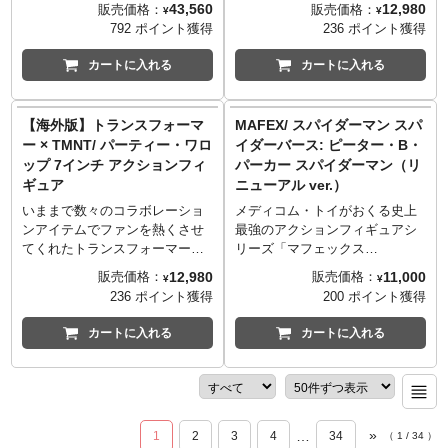
ニバーサルモンスター」シリー
『G.I.ジョー』から変装の達人
43,560
12,980
販売価格：
販売価格：
¥
¥
アパレル、ソフビ、フィギュア
ズアイテムを展開するメーカー
ます。またパッケージは輸送用
ズ。なんとユニバーサルモンス
ザルタンがラインナップ。こち
792 ポイント獲得
236 ポイント獲得
などレトロポップなデザイナー
「スーパー7」。スタート当初、
となりますため、パッケージに
ターが白黒映画だったことに合
らは限定版としてシーズン1の
ズアイテムを展開するメーカー
80年前後に企画され幻となって
多少の傷やダメージがある場合
わせて銀幕スター的ブラック＆
EP10「Jungle Trap」からイン
カートに入れる
カートに入れる
「スーパー7」。スタート当初、
しまったフィギュアを復活させ
もございます。
ホワイトver.となって、タートル
スパイアされ、冒頭で蛇使いに
80年前後に企画され幻となって
る事をコンセプトにスタートし
ズモンスターたち4人が4PKのセ
変装するザルタンを再現すると
しまったフィギュアを復活させ
たリ・アクションシリーズ。現
ットとなりました！ラインナッ
いう超マニアック仕様。全身を
【海外版】トランスフォーマ
MAFEX/ スパイダーマン スパ
る事をコンセプトにスタートし
在はオールドフィギュアの風合
プは、「ラファエロ as フラン
覆うローブはもちろん、コブラ
ー × TMNT/ パーティー・ワロ
イダーバース: ピーター・B・
たリ・アクションシリーズ。現
いをあえて残し、初立体化を含
ケンシュタインモンスター」
との通信を行うコブラ型モニタ
ップ 7インチ アクションフィ
パーカー スパイダーマン（リ
在はオールドフィギュアの風合
む様々なライセンスアイテムを
「ミケランジェロ as マミー」
ーまで付属したスーパー7らしさ
ギュア
ニューアル ver.）
いをあえて残し、初立体化を含
現代に蘇らせている。まさにセ
「ドナテロ as 透明人間」「レ
溢れるアイテムです。さらに紫
む様々なライセンスアイテムを
ンスの光る"今"注目のメーカ
オナルド as ギルマン」の4種。
外線を浴びると紫色に肌色が変
いままで数々のコラボレーショ
メディコム・トイがおくる史上
現代に蘇らせている。まさにセ
ー。
4人の顔がドカンとデザインされ
化するギミック付き！
ンアイテムでファンを熱くさせ
最強のアクションフィギュアシ
ンスの光る"今"注目のメーカ
たBOXも最高です！
※入荷数の減数などによりご予
てくれたトランスフォーマー。
リーズ「マフェックス
ー。
※入荷数の減数などによりご予
約をキャンセル頂く場合や、分
そして満を持して「ありそうで
（MAFEX）」。全高約15センチ
12,980
11,000
販売価格：
販売価格：
¥
¥
約をキャンセル頂く場合や、分
納での入荷となる場合がござい
なかった」TMNTことミュータ
レベルのボディに新規設計のジ
236 ポイント獲得
200 ポイント獲得
納での入荷となる場合がござい
ます。またパッケージは輸送用
ント・タートルズとのコラボレ
ョイントパーツを設置し、ディ
ます。またパッケージは輸送用
となりますため、パッケージに
ーションが実現！タートルワゴ
スプレイしやすく大胆なポージ
カートに入れる
カートに入れる
となりますため、パッケージに
多少の傷やダメージがある場合
ンが変形しタートルズロボット
ングも可能！映画『スパイダー
多少の傷やダメージがある場合
もございます。
へ！フロントを外してシールド
マン スパイダーバース』より、
もございます。
付属パーツ:
に出来たり、付け替え可能な4人
ピーター・B・パーカー版スパ
●3x Interchangeable heads
分のカラーを再現できるヘッド
イダーマンが再び登場です。お
1x Neutral head
パーツが付属していたりと超親
疲れ気味の素顔頭部、片足ずつ
»
…
1
2
3
4
34
（
1
/
34
）
1x Smirking head
切設計！ぜひお見逃しなく。
のブーツとスニーカー、布製と