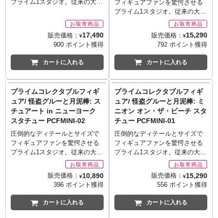
ャー！水着となったデイブとス
プライム1スタジオ。従来の大型
フィギュアファンを驚愕させる
Universal Studios. Licensed by
■素材: ポリストーン
■重量: 約17.2kg
じですが、なにやら不穏な空気
チュアート、何を手本にしたの
スタチューのクオリティを維持
プライム1スタジオ。従来の大型
Universal Studios. All rights
■数量: 未定
■発売予定: 2020年9月～2021年1
も！？ヴィネットなので、ベー
か、まさかまさかの曲芸サーフ
しながら、コレクションしやす
スタチューのクオリティを維持
Reserved.
■仕様
月
スにある鉄格子もしっかり再現
ィン！頭の形が丸々していてバ
いサイズ感とハイディテールを
しながら、コレクションしやす
3D立体造形の使用により詳細な
17,490
15,290
■素材: ポリストーン（一部に別
販売価格：
販売価格：
されました。
¥
¥
ランス取るのも難しいはずなの
合わせたシリーズ「プライムコ
いサイズ感とハイディテールを
ディテールまで再現。
素材を使用）
900 ポイント獲得
792 ポイント獲得
※メーカー在庫品切れの場合、
に、目くばせしながら楽々ライ
レクタブルフィギュア」の新作
合わせたシリーズ「プライムコ
■注記
■数量: 後日発表（台座裏とパッ
商品をご用意出来ない場合もご
ディング。ミニオンらしさが凝
です！『怪盗グルー』や『ミニ
レクタブルフィギュア」の新作
写真は製品サンプルです。実際
カートに入れる
カートに入れる
ケージにシリアルナンバー入
ざいます。
縮されたアイテムとなりまし
オン』などで知られる「ミニオ
です！『怪盗グルー』や『ミニ
の商品とは異なる場合がありま
り）
■シリーズ名: プライムコレクタ
た。
ンズ」シリーズを、ハチャメチ
オン』などで知られる「ミニオ
す。
■仕様
ブルフィギュア
※お取り寄せ商品はご注文後出
ャににぎやかな生活の一部が垣
ンズ」シリーズを、ハチャメチ
ご使用のモニターにより実際の
3D立体造形の使用により詳細な
プライムコレクタブルフィギ
プライムコレクタブルフィギ
■製造・発売: 株式会社プライム
荷までに1週間前後必要となりま
間見れるようなヴィネットスタ
ャににぎやかな生活の一部が垣
色と違って見える場合がありま
ディテールまで再現。
ュア/ 怪盗グルーと月泥棒: ス
ュア/ 怪盗グルーと月泥棒: ミ
1スタジオ
す。
イルで立体化します。トム、ス
間見れるようなヴィネットスタ
す。
専用ベース付属。
■サイズ: 全高約15cm/全幅約
チュアート in ニューヨーク
ニオン オン・ザ・ビーチ スタ
※メーカー在庫品切れの場合、
チュアート、ケビンがユニオン
イルで立体化します。愉快だけ
転倒防止のため必ず台座を使用
■注記
18.4cm/奥行約15.4cm
商品をご用意出来ない場合もご
スタチュー PCFMINI-02
チュー PCFMINI-01
ジャック柄のスクーターに乗っ
どなかなかの働き者、ミニオン
してください。
写真は製品サンプルです。実際
■重量: 約1.2kg
ざいます。
ているシーンを再現しました。
たち。研究所内で見事なタワー
圧倒的なディテールとサイズで
圧倒的なディテールとサイズで
■版権表記: Despicable Me,
の商品とは異なる場合がありま
■発売予定: 2020年8～12月
■シリーズ名: プライムコレクタ
ヴィネットなのでベースのデザ
をキメる、ミニオン3体の姿を再
フィギュアファンを驚愕させる
フィギュアファンを驚愕させる
Minion Made and all related
す。
■素材: ポリストーン＆ABS（本
ブルフィギュア
インにも注目！石畳のストリー
現しました！怪しげな薬品を手
プライム1スタジオ。従来の大型
プライム1スタジオ。従来の大型
marks and characters are
ご使用のモニターにより実際の
体）、ポリストーン（ベース）
■製造・発売: 株式会社プライム
ト、屋外消火栓など、小さいな
にしているため、このあと起き
スタチューのクオリティを維持
スタチューのクオリティを維持
trademarks and copyrights of
色と違って見える場合がありま
■数量: 未定
1スタジオ
らがらも『ミニオンズ』ワール
そうなことといえば…単なる
しながら、コレクションしやす
しながら、コレクションしやす
Universal Studios. Licensed by
す。
10,890
15,290
■仕様
販売価格：
販売価格：
■サイズ: 全高約21.3cm/全幅約
¥
¥
ドが楽しめます。
「シーン」としての切り抜きだ
いサイズ感とハイディテールを
いサイズ感とハイディテールを
Universal Studios. All rights
転倒防止のため必ず台座を使用
3D立体造形の使用により詳細な
396 ポイント獲得
556 ポイント獲得
17.2cm/奥行約19.6cm
※メーカー在庫品切れの場合、
けではなく、その背後の「物
合わせたシリーズ「プライムコ
合わせたシリーズ「プライムコ
Reserved.
してください。
ディテールまで再現。
■重量: 約1kg
商品をご用意出来ない場合もご
語」なども楽しめるアイテムと
レクタブルフィギュア」の新作
レクタブルフィギュア」の新作
■版権表記: Batman and all
カートに入れる
カートに入れる
■注記
■発売予定: 2020年8～12月
ざいます。
なりました。
です！『怪盗グルー』や『ミニ
です！『怪盗グルー』や『ミニ
related characters and elements
写真は製品サンプルです。実際
■素材: ポリストーン
■シリーズ名: プライムコレクタ
※メーカー在庫品切れの場合、
オン』などで知られる「ミニオ
オン』などで知られる「ミニオ