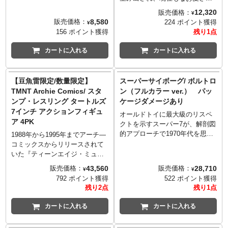
NEWアイテムが登場。こちら
続けているタートルズたち。そ
12,320
販売価格：
¥
は、アラスターに召喚されたハ
のはじまりとなったコミックス
8,580
販売価格：
224 ポイント獲得
¥
ズビン・ホテルのフロントマン
のデザインを元に、レオナル
156 ポイント獲得
残り1点
兼バーテンダーの「ハスク」。
ド、ラファエロ、ミケランジェ
不愛想な表情から長くて赤い眉
ロ、ドナテロが、数々のタート
カートに入れる
カートに入れる
毛など、劇中の雰囲気をそのま
ルズフィギュアを生み出してき
ま造型に落とし込まれていま
たレジェンドメーカー、プレイ
す！
メイツ社から登場！プレイメイ
【豆魚雷限定/数量限定】
スーパーサイボーグ/ ボルトロ
ツ×タートルズで生み出すコミッ
TMNT Archie Comics/ スタ
ン（フルカラー ver.） パッ
ク版タートルズというだけで胸
ンプ・レスリング タートルズ
ケージダメージあり
にアツいものが込み上げます！
7インチ アクションフィギュ
オールドトイに最大級のリスペ
ア 4PK
クトを示すスーパー7が、解剖図
的アプローチで1970年代を思い
1988年から1995年までアーチ―
起させる、30センチ級のサイズ
コミックスからリリースされて
で、取り外し可能な表面パネル
いた『ティーンエイジ・ミュー
パーツを使用し内部構造を覗け
タント・ニンジャ・タートルズ
43,560
28,710
販売価格：
販売価格：
¥
¥
る夢いっぱいな「スーパーサイ
アドベンチャーズ』。#7に収録
792 ポイント獲得
522 ポイント獲得
ボーグ」シリーズ。
された、スタンプとスリングに
残り2点
残り1点
今回フィーチャーされたのは、
より小惑星で運営されている
80年代に『百獣王ゴライオン』
「インターギャラクティック・
カートに入れる
カートに入れる
をベースに米国内でローカライ
レスリング」に、天の川銀河代
ズされた人気アニメ作品『ボル
表として出演を余儀なくされた