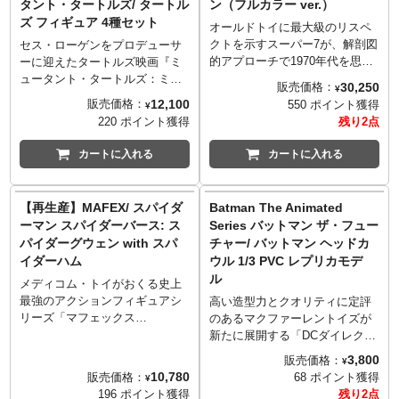
タント・タートルズ/ タートル
ン（フルカラー ver.）
ズの知られざる戦いに迫る！テ
きたい貴方にオススメです！
ズ フィギュア 4種セット
レビ放送当時は出会えなかった
オールドトイに最大級のリスペ
※パッケージは輸送用となりま
ワルモノとの対決に胸踊る傑作
クトを示すスーパー7が、解剖図
すため、多少の傷やダメージが
セス・ローゲンをプロデューサ
コミック、第3巻が堂々登場！
的アプローチで1970年代を思い
ある場合もございます。
ーに迎えたタートルズ映画『ミ
※こちらは数量限定カバー版と
起させる、30センチ級のサイズ
ュータント・タートルズ：ミュ
30,250
販売価格：
¥
なります。
で、取り外し可能な表面パネル
ータント・パニック！』と2026
12,100
販売価格：
550 ポイント獲得
¥
パーツを使用し内部構造を覗け
年公開予定の新作映画の間の物
220 ポイント獲得
残り2点
る夢いっぱいな「スーパーサイ
語として位置付けられている、
ボーグ」シリーズ。
日本での配信が待たれるアニメ
カートに入れる
カートに入れる
今回フィーチャーされたのは、
ーション『テイルズ・オブ・
80年代に『百獣王ゴライオン』
ザ・ミュータント・タートル
をベースに米国内でローカライ
ズ』から、レオナルド、ラファ
【再生産】MAFEX/ スパイダ
Batman The Animated
ズされた人気アニメ作品『ボル
エロ、ミケランジェロ、ドナテ
ーマン スパイダーバース: ス
Series バットマン ザ・フュー
トロン』。一見フルカラーのオ
ロの4匹がベーシックフィギュア
パイダーグウェン with スパ
チャー/ バットマン ヘッドカ
ールドトイ風でありながら12カ
としてTNMNTフィギュアではお
イダーハム
ウル 1/3 PVC レプリカモデ
所のパネルを外し内部機構を楽
馴染みのプレイメイツから登場
ル
しめるのはロボットファンにと
です。それぞれを象徴する武器
メディコム・トイがおくる史上
ってはたまらない魅力を放つア
の他に組み換えでオリジナルミ
最強のアクションフィギュアシ
高い造型力とクオリティに定評
イテム！
ュータントやロボットが作れる
リーズ「マフェックス
のあるマクファーレントイズが
※スーパー7…
パーツも付属！
（MAFEX）」。全高約15センチ
新たに展開する「DCダイレク
レトロポップな雰囲気が新たな
レベルのボディに新規設計のジ
ト」ブランド。さまざまな作品
3,800
販売価格：
¥
るブームの予感を漂わせる3.75
ョイントパーツを設置し、ディ
でバットマンの頭部を守ってき
10,780
販売価格：
68 ポイント獲得
¥
インチフィギュアシリーズ
スプレイしやすく大胆なポージ
た「ヘッドカウル」を、1/3スケ
196 ポイント獲得
残り2点