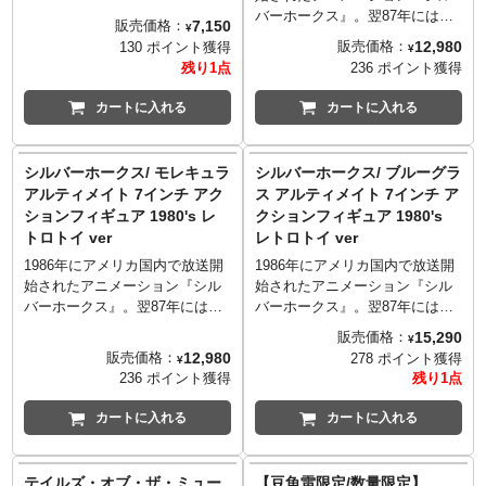
ヴィヴィアン・"ヴィヴジポッ
ー・モーニングスター」。
※画像はCGイメージとなりま
バーホークス』。翌87年には
7,150
販売価格：
¥
プ" ・メドラーノによる大人気
※画像はCGイメージとなりま
す。
『スターウォーズ』フィギュア
12,980
販売価格：
130 ポイント獲得
¥
アニメ『ハズビン・ホテル』が
す。
※入荷数の減数などによりご予
で知られるケナー社によってフ
残り1点
236 ポイント獲得
待望のラインナップ。スピンオ
※パッケージは輸送用となりま
約をキャンセル頂く場合や、分
ィギュア化され、日本未放送な
フ作品『ヘルヴァ・ボス』のア
すため、パッケージに多少の傷
納での入荷となる場合がござい
がらも、その存在を「フィギュ
カートに入れる
カートに入れる
イテム同様に斬新デザインをそ
やダメージがある場合もござい
ます。またパッケージは輸送用
ア」を通じて知られる作品でも
のまま造型に落とし込み、全高
ます。
となりますため、パッケージに
あります。そんな80年代フィギ
約13センチで立体化。ポップな
多少の傷やダメージがある場合
ュアファンにはたまらない、
シルバーホークス/ モレキュラ
シルバーホークス/ ブルーグラ
カラーリングもインパクト大で
もございます。
『シルバーホークス』フィギュ
アルティメイト 7インチ アク
ス アルティメイト 7インチ ア
す！こちらは、ラジオデーモン
© 2024 Amazon Content
アがスーパー7の手によって現代
ションフィギュア 1980's レ
クションフィギュア 1980's
の悪名を持つ人気キャラクタ
Services LLC and A24 Films
にカムバックします！
トロトイ ver
レトロトイ ver
ー、赤ずくめの紳士姿をした謎
LLC.
モン・スターの手下で、巨大な
の男「アラスター」。
音叉を持つウィンドハンマー
1986年にアメリカ国内で放送開
1986年にアメリカ国内で放送開
※画像はCGイメージとなりま
が、当時「ケナー社によるフィ
始されたアニメーション『シル
始されたアニメーション『シル
す。
ギュア化」されたTOYからイン
バーホークス』。翌87年には
バーホークス』。翌87年には
※入荷数の減数などによりご予
スパイアを受け、現代版にブラ
『スターウォーズ』フィギュア
『スターウォーズ』フィギュア
15,290
販売価格：
¥
約をキャンセル頂く場合や、分
ッシュアップ。懐かしい1980年
で知られるケナー社によってフ
で知られるケナー社によってフ
12,980
販売価格：
278 ポイント獲得
¥
納での入荷となる場合がござい
代のTOYスタイルとしてアレン
ィギュア化され、日本未放送な
ィギュア化され、日本未放送な
236 ポイント獲得
残り1点
ます。またパッケージは輸送用
ジされた、オールド感がたまら
がらも、その存在を「フィギュ
がらも、その存在を「フィギュ
となりますため、パッケージに
ないカラーも注目です。
ア」を通じて知られる作品でも
ア」を通じて知られる作品でも
カートに入れる
カートに入れる
多少の傷やダメージがある場合
公式でオープニングが公開され
あります。そんな80年代フィギ
あります。そんな80年代フィギ
もございます。
ておりますので、宇宙、サイボ
ュアファンにはたまらない、
ュアファンにはたまらない、
© 2024 Amazon Content
ーグ、ロックとカオティックな
『シルバーホークス』フィギュ
『シルバーホークス』フィギュ
テイルズ・オブ・ザ・ミュー
【豆魚雷限定/数量限定】