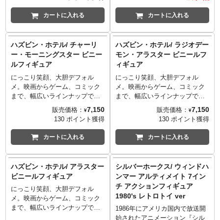
「リ・アクション」を手掛け
ングも可能！映画『スパイダー
ールで再現！PVC製でリーズナ
る、今注目したいメーカーの一
マン スパイダーバース』より、
ブルな価格帯ながら、レプリカ
カートに入れる
カートに入れる
つ「スーパー7」。オールドフィ
「スパイダーグウェン」グウェ
並の再現度。並べてコレクショ
ギュアの風合いをあえて残し、
ン・ステイシーとスパイダーハ
ンするには最適なシリーズとな
初立体化を含む様々なライセン
ムがセットで再び登場です。フ
りました！ラインナップしたの
ハズビン・ホテル/ チャーリ
ハズビン・ホテル/ ラジオデー
スアイテムを現代に蘇らせてい
ードつきマスクが2つ、素顔が2
は、『Batman The Animated
ー・モーニングスター ビニー
モン・アラスター ビニールフ
る。まさにセンスの光る"今"注
つと、計4種も頭部パーツが付
Series バットマン ザ・フューチ
ルフィギュア
ィギュア
目のメーカー。
属！「スパイダーハム」も付
ャー』のバットマンのカウル。
属、全高約5センチと同スケール
にっこり笑顔、大胆デフォル
にっこり笑顔、大胆デフォル
なのもうれしい！ウェブパーツ
メ。映画からゲーム、コミック
メ。映画からゲーム、コミック
や可動式のフィギュアスタンド
まで、幅広いラインナップでフ
まで、幅広いラインナップでフ
が付属し、ポージングなど、
ィギュア化する「Youtooz」に、
ィギュア化する「Youtooz」に、
7,150
7,150
販売価格：
販売価格：
¥
¥
様々なシチュエーションでのデ
ヴィヴィアン・"ヴィヴジポッ
ヴィヴィアン・"ヴィヴジポッ
130 ポイント獲得
130 ポイント獲得
ィスプレイが可能です。
プ" ・メドラーノによる大人気
プ" ・メドラーノによる大人気
※パッケージは輸送用となりま
アニメ『ハズビン・ホテル』が
アニメ『ハズビン・ホテル』が
カートに入れる
カートに入れる
すため、パッケージに多少の傷
待望のラインナップ。スピンオ
待望のラインナップ。スピンオ
やダメージがある場合もござい
フ作品『ヘルヴァ・ボス』のア
フ作品『ヘルヴァ・ボス』のア
ます。
イテム同様に斬新デザインをそ
イテム同様に斬新デザインをそ
ハズビン・ホテル/ アラスター
シルバーホークス/ ウィンドハ
のまま造型に落とし込み、全高
のまま造型に落とし込み、全高
ビニールフィギュア
ンマー アルティメイト 7イン
約13センチで立体化。ポップな
約13センチで立体化。ポップな
チ アクションフィギュア
にっこり笑顔、大胆デフォル
カラーリングもインパクト大で
カラーリングもインパクト大で
1980's レトロトイ ver
メ。映画からゲーム、コミック
す！こちらは、地獄の支配者ル
す！こちらは、暗い影から黄色
まで、幅広いラインナップでフ
シファーとリリスの娘でハズビ
い歯の笑顔がのぞく「ラジオデ
1986年にアメリカ国内で放送開
ィギュア化する「Youtooz」に、
ン・ホテルの主人公「チャーリ
ーモン・アラスター」。
始されたアニメーション『シル