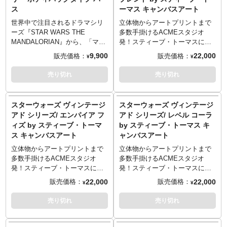
ィン缶が登場です。珍しい縦型
義、時々ズルし。泣く。
ス
ーマス キャンバスアート
のロッカー型で、中身をロック
出来る簡易キーが付いていま
世界中で注目されるドラマシリ
立体物からアートプリントまで
す。中に何を入れるかはあなた
ーズ『STAR WARS THE
多数手掛けるACMEスタジオ
次第。入っていたのは、レイア
MANDALORIAN』から、「マン
発！スティーブ・トーマスによ
への密かな愛、みたいな（ドヤ
ドー」マンダロリアンと共にす
る「昔懐かしい広告」をテーマ
9,900
22,000
販売価格：
販売価格：
¥
¥
顔
るザ・チャイルドをフィーチャ
にした「ヴィンテージアド」シ
ーした新作アパレルが登場で
リーズが入荷します。ティンサ
売り切れ
売り切れ
す。今回は、ザ・チャイルドが
インなどにある抽象的ながらも
乗っているホバーベッドのデザ
しっかりと分かる広告デザイ
インを盛り込んだ ボディバッグ
ン、そこにあの映画『スターウ
スターウォーズ ヴィンテージ
スターウォーズ ヴィンテージ
タイプのパース！製作はダニエ
ォーズ』シリーズをミックス！
アド シリーズ/ エンパイア フ
アド シリーズ/ レベル コーラ
ル・ニコルが担当、ボディの素
惑星タトゥイーンの酒場などに
ィズ by スティーブ・トーマ
by スティーブ・トーマス キ
材には合皮を使い、「バッグ」
掲げられていても不思議ではな
ス キャンバスアート
ャンバスアート
としても本格派仕様となってい
い存在感。木枠でしっかり固定
ます。ホバーベッドの開閉をそ
されたキャンバスアートなの
立体物からアートプリントまで
立体物からアートプリントまで
のままバッグの開閉に合わせた
で、手にしたそのままお部屋に
多数手掛けるACMEスタジオ
多数手掛けるACMEスタジオ
ギミックとし、遊び心あるデザ
飾れる簡単仕様です！こちらは
発！スティーブ・トーマスによ
発！スティーブ・トーマスによ
インになっています。特別にチ
暗黒卿謹製の「ブレンドコーヒ
る「昔懐かしい広告」をテーマ
る「昔懐かしい広告」をテーマ
22,000
22,000
販売価格：
販売価格：
¥
¥
ャームとしてザ・チャイルドが
ー」をイメージ。ソーサーから
にした「ヴィンテージアド」シ
にした「ヴィンテージアド」シ
付属するのもファン必見！
カップを手に取るのにフォース
リーズが入荷します。ティンサ
リーズが入荷します。ティンサ
売り切れ
売り切れ
を使う横着者は一体、ダース誰
インなどにある抽象的ながらも
インなどにある抽象的ながらも
だー…。
しっかりと分かる広告デザイ
しっかりと分かる広告デザイ
ン、そこにあの映画『スターウ
ン、そこにあの映画『スターウ