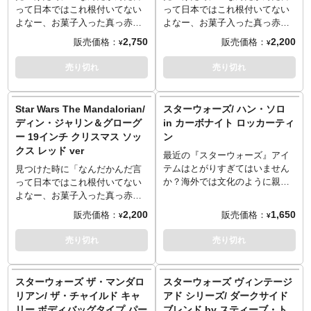
って日本ではこれ根付いてない
って日本ではこれ根付いてない
よなー、お菓子入った真っ赤な
よなー、お菓子入った真っ赤な
ブーツはあるけど」と思ってい
ブーツはあるけど」と思ってい
2,750
2,200
販売価格：
販売価格：
¥
¥
ながら、身体は商品登録をすで
ながら、身体は商品登録をすで
に完了していたので、この靴下
に完了していたので、この靴下
売り切れ
売り切れ
にはかなりのフォースを感じて
にはかなりのフォースを感じて
います。『Star Wars The
います。『Star Wars The
Mandalorian』から、「ザ・チャ
Mandalorian』から、ディン・ジ
Star Wars The Mandalorian/
スターウォーズ/ ハン・ソロ
イルド」ことグローグー柄のク
ャリン柄のクリスマス靴下。サ
ディン・ジャリン＆グローグ
in カーボナイト ロッカーティ
リスマス靴下。サンタはフォー
ンタは銀河からやってくる。
ー 19インチ クリスマス ソッ
ン
スでやってくる。
クス レッド ver
最近の『スターウォーズ』アイ
テムはとがりすぎてはいません
見つけた時に「なんだかんだ言
か？海外では文化のように親し
って日本ではこれ根付いてない
まれ、小物入れに使ったり、ラ
よなー、お菓子入った真っ赤な
ンチの際のキャリーケース的に
ブーツはあるけど」と思ってい
2,200
1,650
販売価格：
販売価格：
¥
¥
使ったりと人それぞれ。使用頻
ながら、身体は商品登録をすで
度が高いと角のペイントが剥が
に完了していたので、この靴下
売り切れ
売り切れ
れたり、ちょっと凹んだり、
にはかなりのフォースを感じて
「今まで使ってきた」感で味わ
います。『Star Wars The
い深いものになったりする。そ
Mandalorian』から、ディン・ジ
スターウォーズ ザ・マンダロ
スターウォーズ ヴィンテージ
れがティン。このたびカーボナ
ャリン＆グローグーのクリスマ
リアン/ ザ・チャイルド キャ
アド シリーズ/ ダークサイド
イト凍結されたハン・ソロのテ
ス靴下。親子でかわいいは正
リー ボディバッグタイプ パー
ブレンド by スティーブ・ト