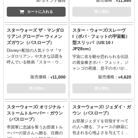
11,880
販売価格：
50 ポイント獲得
¥
あふれるデザインが最高すぎる
ける賞金稼ぎ「マンドー」こと
シリーズ。なんと今回「スーパ
ディン・ジャリンになりきれち
カートに入れる
売り切れ
ー7×豆魚雷」のコラボレーショ
ゃうフリースガウンが登場で
ンにより、オリジナルカラーか
す。胸元にベスカーアーマーを
ら一変、どこかで見たことのあ
イメージしたデザインが施され
スターウォーズ ザ・マンダロ
スター・ウォーズ/スレーヴ
る、遠い昔はるか彼方の銀河系
ているのGOOD！
リアン/ グローグー ウィメン
I（ボバ・フェットの宇宙船）
で大暴れしていそうな雰囲気の
ズガウン（バスローブ）
型スリッパ（US:10 /
スカム・スクワッドたちのビジ
JP28cm）
ュアルがTシャツになりました。
Disney+配信の人気ドラマ『マ
宇宙の中で販売しているのは豆
ンダロリアン』や大きな話題を
宇宙に名を馳せ恐れられる伝説
魚雷だけの特別なアイテム。
呼んでいる映画『スター・ウォ
の賞金稼ぎボバ・フェット。ジ
「ミュータントチームver.」とあ
ーズ／マンダロリアン・アン
ャンゴの死後、息子のボバが受
わせてお見逃しなく！
ド・グローグー』で、「マンド
け継いだスレーヴI（ボバ・フェ
11,000
4,620
販売価格：
販売価格：
¥
¥
ー」ことディン・ジャリンと行
ットの宇宙船）が、着陸形態を
動を共にする、お茶目っ子グロ
活かしたまさかのスリッパ！宇
売り切れ
売り切れ
ーグーになりきれちゃうフリー
宙とはいきませんが、室内を駆
スガウンが登場です。ポケット
け巡りましょう。
にカエルの刺繍が施されている
スターウォーズ/ オリジナル・
スターウォーズ/ ジェダイ・ガ
のも、とってもキュート！
ストームトルーパー・ガウン
ウン（バスローブ）
（バスローブ）
お部屋ジェダイを目指すすべて
の人へ贈る、フォースの静寂に
帝国軍に忠誠を誓うお部屋トル
包まれる心地よさを与えてくれ
ーパーの皆さんへ贈る、任務の