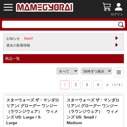
ログイン
お知らせ
New!!
過去の新着情報
商品一覧
»
1
2
3
4
（
1
/
4
）
スターウォーズ ザ・マンダロ
スターウォーズ ザ・マンダロ
リアン/ グローグー ワンジー
リアン/ グローグー ワンジー
（ラウンジウェア） ウィメ
（ラウンジウェア） ウィメ
ンズ US: Large / X-
ンズ US: Small /
Large
Medium