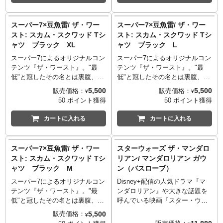
ワイイ3Dスリッパになりまし
りました！サイドからピョンと
た！ホバープラムに乗るグロー
出ている耳もとってもキュー
グーが足元にいるだけで、なん
ト！
スーパー7×豆魚雷/ ザ・ワー
スーパー7×豆魚雷/ ザ・ワー
だか幸せな気分になれること必
スト: スカム・スクワッド Tシ
スト: スカム・スクワッド Tシ
至なアイテム。
ャツ ブラック XL
ャツ ブラック L
スーパー7によるオリジナルコン
スーパー7によるオリジナルコン
テンツ『ザ・ワースト』。"最
テンツ『ザ・ワースト』。"最
低"と冠したその名とは裏腹、90
低"と冠したその名とは裏腹、90
年代フィギュアを彷彿とさせ
年代フィギュアを彷彿とさせ
5,500
5,500
販売価格：
販売価格：
¥
¥
る、懐かしくもオリジナリティ
る、懐かしくもオリジナリティ
50 ポイント獲得
50 ポイント獲得
あふれるデザインが最高すぎる
あふれるデザインが最高すぎる
シリーズ。なんと今回「スーパ
シリーズ。なんと今回「スーパ
カートに入れる
カートに入れる
ー7×豆魚雷」のコラボレーショ
ー7×豆魚雷」のコラボレーショ
ンにより、オリジナルカラーか
ンにより、オリジナルカラーか
ら一変、どこかで見たことのあ
ら一変、どこかで見たことのあ
スーパー7×豆魚雷/ ザ・ワー
スターウォーズ ザ・マンダロ
る、遠い昔はるか彼方の銀河系
る、遠い昔はるか彼方の銀河系
スト: スカム・スクワッド Tシ
リアン/ マンダロリアン ガウ
で大暴れしていそうな雰囲気の
で大暴れしていそうな雰囲気の
ャツ ブラック M
ン（バスローブ）
スカム・スクワッドたちのビジ
スカム・スクワッドたちのビジ
ュアルがTシャツになりました。
ュアルがTシャツになりました。
スーパー7によるオリジナルコン
Disney+配信の人気ドラマ『マ
宇宙の中で販売しているのは豆
宇宙の中で販売しているのは豆
テンツ『ザ・ワースト』。"最
ンダロリアン』や大きな話題を
魚雷だけの特別なアイテム。
魚雷だけの特別なアイテム。
低"と冠したその名とは裏腹、90
呼んでいる映画『スター・ウォ
「ミュータントチームver.」とあ
「ミュータントチームver.」とあ
年代フィギュアを彷彿とさせ
ーズ／マンダロリアン・アン
5,500
販売価格：
¥
わせてお見逃しなく！
わせてお見逃しなく！
る、懐かしくもオリジナリティ
ド・グローグー』で、宇宙を駆