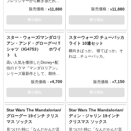
るであろう「フード付きジェダ
プレッシャーから解き放たれた
イ・バスローブ」がやってく
心地よさを与えてくれるであろ
11,880
11,880
販売価格：
販売価格：
¥
¥
る！ クラシックなベージュの色
う「フード付きオリジナル・ス
合いで仕上げられたこのバスロ
トームトルーパー・バスロー
売り切れ
売り切れ
ーブは、お風呂上りはもちろ
ブ」がやってくる！象徴的な白
ん、ちょっぴり冷えるタトゥイ
と黒のディテールを施したこの
ーンの夜やダゴバでの瞑想など
ローブは、お風呂上りはもちろ
スター・ウォーズ/マンダロリ
スターウォーズ/ チューバッカ
リラックスタイムにもピッタリ
ん、ひんやりするデススター基
アン・アンド・グローグー/ T
ライト 10連セット
なアイテム。柔らかく心地よい
地内やちょっぴり冷えるエンド
シャツ（IG4753） ホワイ
肌触りのジェダイ・バスローブ
横向きばっか。 寝てばっか。そ
アの夜にも活躍してくれそうな
ト L
に包まれて大好きなスターウォ
れは…チューバッカ。
アイテム。柔らかく心地よい肌
ーズなお家時間をぜひ。
触りのオリジナル・ストームト
高い人気を獲得したDisney+配
チューイだけの10体、同じ造型
ルーパー・バスローブに包まれ
信のドラマ『マンダロリアン』
で連なったライトセットが入荷
て巡回任務を終えた後のリラッ
シリーズ最新作として、期待高
します。クリスマスツリーとか
クスタイムをぜひ。
まる映画『スター・ウォーズ／
4,700
7,150
販売価格：
販売価格：
¥
¥
に使うタイプのものですね。ク
マンダロリアン・アンド・グロ
リスマスだけじゃなく、いろん
ーグー』からキュートなグロー
売り切れ
売り切れ
なシーンで使えそう（しかし、
グーを前面に用い、裏面にはマ
具体例は出てこない）。頭部辺
ンダロリアン＆グローグーのキ
りがぼやーっと赤く光ります。
ュートなイラストがデザインさ
Star Wars The Mandalorian/
Star Wars The Mandalorian/
れたTシャツが登場。
グローグー 19インチ クリス
ディン・ジャリン 19インチ
マス ソックス
クリスマス ソックス
見つけた時に「なんだかんだ言
見つけた時に「なんだかんだ言