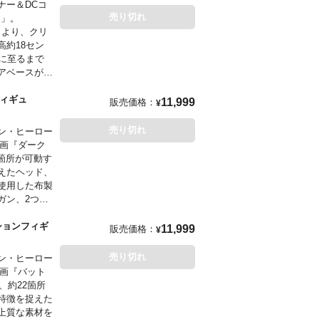
ナー＆DCコ
売り切れ
ス」。
』より、クリ
約18セン
に至るまで
アベースが付
フィギュ
11,999
販売価格：
¥
売り切れ
ン・ヒーロー
映画『ダーク
2箇所が可動す
えたヘッド、
使用した布製
ガン、2つの
er Bros.
クションフィギ
11,999
販売価格：
¥
売り切れ
ン・ヒーロー
映画『バット
、約22箇所
特徴を捉えた
上質な素材を