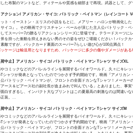
用した布製のマントなど、ディテールや質感を細部まで再現。武器として、グ
ン、2つのバットラングが付属。
MAN BEGINS and all related characters and elements © & ™ DC and Warne
アクション/ アメリカン・サイコ: パトリック・ベイトマン（レインコート 
ertainment Inc. WB SHIELD: © & ™ WBEI (s24)
レット・イーストン・エリスの小説をもとに、メアリー・ハロンが映画化した
・サイコ』。その映画でクリスチャン・ベールが演じた主人公パトリック・ベ
持してスーパー7の贈るリアクションシリーズに登場です。テラードスーツに
、斧を持った衝動を抑えきれない男のその姿をぜひご堪能ください！バックカ
も素敵ですが、バックカード裏面のスーパー7らしい遊び心が100点満点！
パッケージは輸送用となりますため、パッケージに多少の傷やダメージがある
す。
トロポップな雰囲気が新たなるブームの予感を漂わせる3.75インチフィギュア
入荷中止】アメリカン・サイコ/ パトリック・ベイトマン Tシャツ サイズX
リ・アクション」を手掛けるレトロポップなデザイナーズアイテムを展開する
画やコミックなどのアパレルラインを展開するバイオワールド。久々にキレッ
パー7」。スタート当初、80年前後に企画され幻となってしまったフィギュア
のTシャツが発表となっていたのでつかさず予約開始です。映画『アメリカン
をコンセプトにスタートしたリ・アクションシリーズ。現在はオールドフィギ
人公パトリック・ベイトマンが、フロントの全面ドカンなTシャツ！メーカー
あえて残し、初立体化を含む様々なライセンスアイテムを現代に蘇らせている
ピアース＆ピアース社の副社長が血まみれで叫んでいる」とありました、事実
光る"今"注目のメーカー。
が面白すぎるし、インパクト大なプリントはこの夏最高の刺激なのは間違いな
の正装。
ngth 31inch / Width 24inch
この商品は入荷数の減数などによりご予約をキャンセル頂く場合や、分納での
入荷中止】アメリカン・サイコ/ パトリック・ベイトマン Tシャツ サイズ
がございます。
画やコミックなどのアパレルラインを展開するバイオワールド。久々にキレッ
のTシャツが発表となっていたのでつかさず予約開始です。映画『アメリカン
人公パトリック・ベイトマンが、フロントの全面ドカンなTシャツ！メーカー