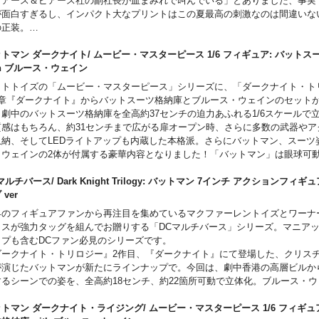
ピアース＆ピアース社の副社長が血まみれで叫んでいる」とありました、事実
が面白すぎるし、インパクト大なプリントはこの夏最高の刺激なのは間違いな
の正装。
ngth 29inch / Width 20inch
この商品は入荷数の減数などによりご予約をキャンセル頂く場合や、分納での
トマン ダークナイト/ ムービー・マスターピース 1/6 フィギュア: バットス
がございます。
ith ブルース・ウェイン
ットトイズの「ムービー・マスターピース」シリーズに、「ダークナイト・ト
2章『ダークナイト』からバットスーツ格納庫とブルース・ウェインのセット
。劇中のバットスーツ格納庫を全高約37センチの迫力あふれる1/6スケールで
質感はもちろん、約31センチまで広がる扉オープン時、さらに多数の武器やア
収納、そしてLEDライトアップも内蔵した本格派。さらにバットマン、スーツ
・ウェインの2体が付属する豪華内容となりました！「バットマン」は眼球可
が1つ、格納庫に収納用のカウル状態のもの1種の計2種が付属。より劇中に近
ップデートされたスーツは、質感やディテールまで追及し、多彩なアクセサリ
マルチバース/ Dark Knight Trilogy: バットマン 7インチ アクションフィギ
まなポージングに対応。ストライプ柄のスーツを着た「ブルース・ウェイン」
ブ ver
頭部を採用。演じるクリスチャン・ベールの雰囲気そのままを再現した造型＆
界のフィギュアファンから再注目を集めているマクファーレントイズとワーナ
。「バットマン」に「ブルース・ウェイン」頭部を装着可能な点も見逃せませ
クスが強力タッグを組んでお贈りする「DCマルチバース」シリーズ。マニア
ップも含むDCファン必見のシリーズです。
ダークナイト・トリロジー』2作目、『ダークナイト』にて登場した、クリス
が演じたバットマンが新たにラインナップで。今回は、劇中香港の高層ビルか
するシーンでの姿を、全高約18センチ、約22箇所可動で立体化。ブルース・
の造形など、忠実に再現しています。アクセサリーとして、粘着性ボム・ガン
加え、背中に取り付けられるフライト・パックが付属します。
トマン ダークナイト・ライジング/ ムービー・マスターピース 1/6 フィギュ