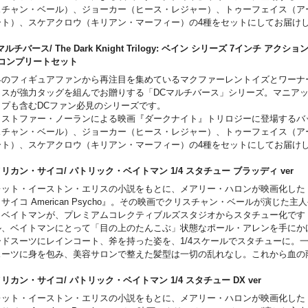
内金確認をもってご予約受付とさせていただきます。
スチャン・ベール）、ジョーカー（ヒース・レジャー）、トゥーフェイス（ア
内金のお支払いにつきましては、ご予約いただきました後、当店から別途メー
ート）、スケアクロウ（キリアン・マーフィー）の4種をセットにしてお届け
たします。
約18センチ、約20箇所以上可動、造形や質感にこだわり、細部に至るまで再
お客様都合による本商品の返品・キャンセルは一切受付できません。
れぞれに付属するビルドパーツを組み上げるとベイン（トム・ハーディ）が完
マルチバース/ The Dark Knight Trilogy: ベイン シリーズ 7インチ アクシ
本製品の肌はシリカゲル製になります。
らは「闇の騎士」バットマン！
体コンプリートセット
高温多湿な場所、長期間の密閉保管や直射日光に当たる場所での展示を避け、
界のフィギュアファンから再注目を集めているマクファーレントイズとワーナ
所での展示を推奨いたします。
クスが強力タッグを組んでお贈りする「DCマルチバース」シリーズ。マニア
使用の環境によって短い期間での経年劣化を引き起こす可能性があります。
ップも含むDCファン必見のシリーズです。
リストファー・ノーランによる映画『ダークナイト』トリロジーに登場するバ
スチャン・ベール）、ジョーカー（ヒース・レジャー）、トゥーフェイス（ア
ート）、スケアクロウ（キリアン・マーフィー）の4種をセットにしてお届け
約18センチ、約20箇所以上可動、造形や質感にこだわり、細部に至るまで再
れぞれに付属するビルドパーツを組み上げるとベイン（トム・ハーディ）が完
リカン・サイコ/ パトリック・ベイトマン 1/4 スタチュー ブラッディ ve
セットなのに5体手に入るという豪華さです！
レット・イーストン・エリスの小説をもとに、メアリー・ハロンが映画化した
サイコ American Psycho』。その映画でクリスチャン・ベールが演じた主
・ベイトマンが、プレミアムコレクティブルズスタジオからスタチュー化です
ル、ベイトマンにとって「目の上のたんこぶ」状態なポール・アレンを手にか
ードスーツにレインコート、斧を持った姿を、1/4スケールでスタチューに。
スーツに身を包み、美容サロンで整えた髪型は一切の乱れなし。これから血の
れる序曲「Hip To Be Square」。内からにじみ出る狂気の無表情がそのま
撃必殺、バトルアックス！足元の大理石調レリーフには劇中シーンが刻まれま
リカン・サイコ/ パトリック・ベイトマン 1/4 スタチュー DX ver
差し替えでニッコリ頭部に、さらにレインコート着用の「準備OK」のデラッ
レット・イーストン・エリスの小説をもとに、メアリー・ハロンが映画化した
。こちらは差し替えでニッコリ頭部に、さらにレインコート着用の「準備OK