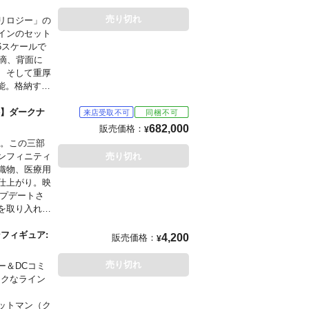
売り切れ
リロジー」の
インのセット
6スケールで
滴、背面に
、そして重厚
能。格納する
動のフィギ
を採用。頭部
料】ダークナ
が差し替え可
682,000
販売価格：
¥
納庫、バット
』。この三部
ュアからアク
ンフィニティ
売り切れ
織物、医療用
仕上がり。映
ップデートさ
を取り入れた
らにシンボル
ョンフィギュア:
4,200
販売価格：
¥
もございま
売り切れ
ー＆DCコミ
ックなライン
払いをお願い
ットマン（ク