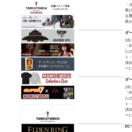
「
再
る
座
ダー
1
「I
た
ト
演
ー
「I
ダー
1
「I
た
ト
演
ー
DC