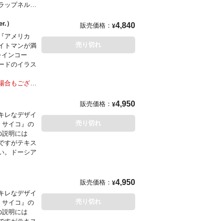
ラップネル・
r Bros.
Ver.）
4,840
販売価格：
¥
『アメリカ
売り切れ
イトマンが満
レインコー
ードのイラス
場合もござい
シリーズ
L
4,950
販売価格：
¥
メーカー「ス
キレなデザイ
を復活させる
売り切れ
・サイコ』の
ュアの風合い
の説明には
。まさにセン
ですがテキス
い。ドーシア
入荷となる場
M
4,950
販売価格：
¥
キレなデザイ
売り切れ
・サイコ』の
の説明には