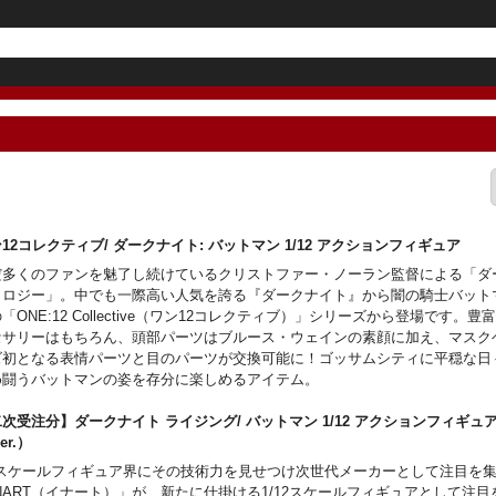
12コレクティブ/ ダークナイト: バットマン 1/12 アクションフィギュア
だ多くのファンを魅了し続けているクリストファー・ノーラン監督による「ダ
リロジー」。中でも一際高い人気を誇る『ダークナイト』から闇の騎士バット
「ONE:12 Collective（ワン12コレクティブ）」シリーズから登場です。
セサリーはもちろん、頭部パーツはブルース・ウェインの素顔に加え、マスク
ズ初となる表情パーツと目のパーツが交換可能に！ゴッサムシティに平穏な日
め闘うバットマンの姿を存分に楽しめるアイテム。
次受注分】ダークナイト ライジング/ バットマン 1/12 アクションフィギュ
ver.）
/6スケールフィギュア界にその技術力を見せつけ次世代メーカーとして注目を
NART（イナート）」が、新たに仕掛ける1/12スケールフィギュアとして注