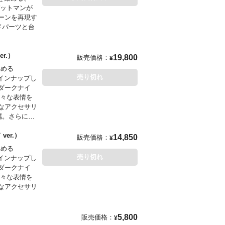
バットマンが
ーンを再現す
ドパーツと台
ver.）
19,800
販売価格：
¥
集める
売り切れ
ラインナップし
ダークナイ
様々な表情を
なアクセサリ
属。さらに
 ver.）
14,850
販売価格：
¥
集める
売り切れ
ラインナップし
ダークナイ
様々な表情を
なアクセサリ
ギュア
5,800
販売価格：
¥