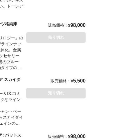
ですがテキス
い。ドーシア
入荷となる場
ーツ格納庫
98,000
販売価格：
¥
売り切れ
リロジー」の
がラインナッ
立体化。金属
クセサリー
姿のブルー
動タイプの頭
いデザインと
ーと共にさま
ュア スカイダ
5,500
販売価格：
¥
でも眼球可動
塗装は必見で
売り切れ
ー＆DCコミ
ん！
ックなライン
チャン・ベー
らスカイダイ
ウェインの素
、粘着性ボム
ア: バットス
98,000
販売価格：
¥