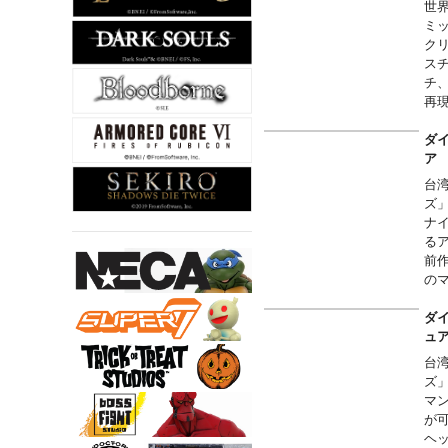
世
ミ
ク
ス
チ
再
属
ダイ
台
ズ
ナイ
る
前
の
バ
THE
ダイ
Ent
台
ズ
マン
が
ヘ