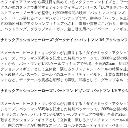
界のフィギュアファンから再注目を集めているマクファーレントイズと、ワー
ックスが強力タッグで展開する７インチフィギュアシリーズ「DCマルチバー
リストファー・ノーランが監督した2005年公開の映画『バットマン ビギンズ
チャン・ベール演じるバットマンがラインナップです。劇中の「バッツ」を全高
、約22箇所可動でアクションフィギュア化され、造形や質感にこだわり、細部
現。バットラング、グラップネル・ガン、差し替え用ハンドパーツ、フィギュ
し、さまざまな演出が可能。
ナミックアクションヒーローズ/ ダークナイト: バットマン 1/9 アクション
ア
湾のメーカー、ビースト・キングダムがお贈りする「ダイナミック・アクショ
」シリーズ。バットマン85周年を記念した特別パッケージで、2008年公開の
ト』から、バットマンが1/9スケールフィギュアで登場。全高約21cm、約2
アクションフィギュアとして立体化！演じるクリスチャン・ベールの特徴を捉
作から改良されたスーツ、ゴールドのユーティリティ・ベルト、上質な素材を
マントなど、ディテールや質感を細部まで再現。武器として、グラップネル・
ットラングが付属。
 DARK KNIGHT and all related characters and elements © & ™ DC and Warn
ナミックアクションヒーローズ/ バットマン ビギンズ: バットマン 1/9 ア
ertainment Inc. WB SHIELD: © & ™ WBEI (s24)
ュア
湾のメーカー、ビースト・キングダムがお贈りする「ダイナミック・アクショ
」シリーズ。バットマン85周年を記念した特別パッケージで、2005年公開の
 ビギンズ』から、バットマンが1/9スケールフィギュアで登場。全高約21cm
可動するアクションフィギュアとして立体化！演じるクリスチャン・ベールの
ッド、胸元のマークが印象的なスーツ、ゴールドのユーティリティ・ベルト、