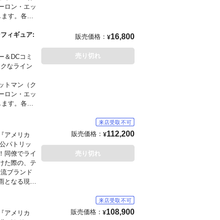
ーロン・エッ
ルにてご案内
します。各全
現しました。
成します。こ
ョンフィギュア:
16,800
販売価格：
¥
風通しの良い
売り切れ
ー＆DCコミ
ックなライン
ットマン（ク
ーロン・エッ
します。各全
現しました。
成します。4
r
112,200
販売価格：
『アメリカ
¥
人公パトリッ
！同僚でライ
売り切れ
けた際の、テ
一流ブランド
雨となる現場
ま再現。手には
した。こちら
クスバージョ
108,900
販売価格：
『アメリカ
¥
」状態に加