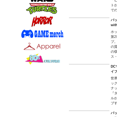
「
ト
で
■Le
※
バッ
合
w
ホ
第
プ
の
の
ス
部
ア
DC
ざ
イ
の
世
す
ッ
ナ
『
ル
ブ
顔
に
バッ