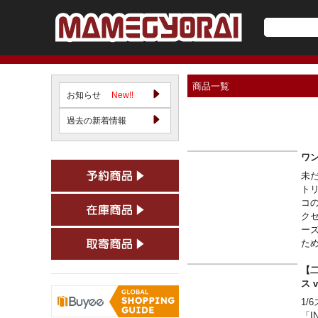
商品一覧
お知らせ
New!!
過去の新着情報
ワン
未
ト
コの
ク
ー
た
【二
ス 
1
「I