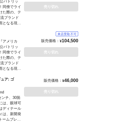
人公パトリッ
！同僚でライ
売り切れ
けた際の、テ
もございま
一流ブランド
雨となる現場
をお願いします
ま再現。手には
した。こちら
クスバージョ
104,500
販売価格：
『アメリカ
¥
人公パトリッ
します。
！同僚でライ
売り切れ
もございま
けた際の、テ
一流ブランド
をお願いします
雨となる現場
ま再現。手には
した。
ュア: ゴ
46,000
販売価格：
¥
します。
もございま
売り切れ
nd
センチ、30箇
をお願いします
には、眼球可
はディテール
ィは、新開発
トームブレイ
します。
劇中で魅せる