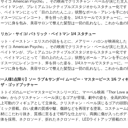
サイコ American Psycho』。その映画でクリスチャン・ベールが演じた主
、全身に血を浴びた「事後」なブラッディバージョン！
・ベイトマンが、プレミアムコレクティブルズスタジオからスタチュー化です
ご注意事項～以下ご了承の上ご予約をお願いいたします～
ル、ベイトマンにとって「目の上のたんこぶ」状態なポール・アレンを手にか
発売時期につきましては予定となりますため、大幅に遅れや前倒しとなる場合
ードスーツにレインコート、斧を持った姿を、1/4スケールでスタチューに。
。
スーツに身を包み、美容サロンで整えた髪型は一切の乱れなし。これから血の
予約いただいた時点で、商品代金のうち「\20,000」を内金としてお支払い
れる序曲「Hip To Be Square」。内からにじみ出る狂気の無表情がそのま
内金確認をもってご予約受付とさせていただきます）。
撃必殺、バトルアックス！足元の大理石調レリーフには劇中シーンが刻まれま
リカン・サイコ/ パトリック・ベイトマン 1/4 スタチュー
残りの商品代金につきましては入荷後に支払いいただきます。
差し替えでニッコリ頭部に、さらにレインコート着用の「準備OK」のデラッ
レット・イーストン・エリスの小説をもとに、メアリー・ハロンが映画化した
商品入荷のご案内後に通常どおり配送指示をお願いします。
。
サイコ American Psycho』。その映画でクリスチャン・ベールが演じた主
スマートフォンでご予約の場合はご予約後に別途内金のご案内メールをお送り
ご注意事項～以下ご了承の上ご予約をお願いいたします～
・ベイトマンが、プレミアムコレクティブルズスタジオからスタチュー化です
お客様都合による本商品の返品・キャンセルは一切受付できません。
発売時期につきましては予定となりますため、大幅に遅れや前倒しとなる場合
ル、ベイトマンにとって「目の上のたんこぶ」状態なポール・アレンを手にか
。
ードスーツにレインコート、斧を持った姿を、1/4スケールでスタチューに。
予約いただいた時点で、商品代金のうち「\20,000」を内金としてお支払い
スーツに身を包み、美容サロンで整えた髪型は一切の乱れなし。これから血の
内金確認をもってご予約受付とさせていただきます）。
れる序曲「Hip To Be Square」。内からにじみ出る狂気の無表情がそのま
残りの商品代金につきましては入荷後に支払いいただきます。
撃必殺、バトルアックス！足元の大理石調レリーフには劇中シーンが刻まれま
一人様1点限り】ソー ラブ＆サンダー/ ムービー・マスターピース 1/6 フィギ
商品入荷のご案内後に通常どおり配送指示をお願いします。
ご注意事項～以下ご了承の上ご予約をお願いいたします～
・ザ・ゴッドブッチャー
スマートフォンでご予約の場合はご予約後に別途内金のご案内メールをお送り
発売時期につきましては予定となりますため、大幅に遅れや前倒しとなる場合
トトイズのムービーマスターピースシリーズに、マーベル映画『Thor Love a
お客様都合による本商品の返品・キャンセルは一切受付できません。
。
under』からクリスチャン・ベール演じるゴアが登場。劇中の姿を、全高約30
予約いただいた時点で、商品代金のうち「\20,000」を内金としてお支払い
以上可動のフィギュアとして立体化。クリスチャン・ベール演じるゴアの頭部
内金確認をもってご予約受付とさせていただきます）。
ギミック搭載。白い皮膚の質感や皺、傷跡などを再現する塗装。コスチューム
残りの商品代金につきましては入荷後に支払いいただきます。
素材にこだわり抜き、質感に至るまで精巧な仕上がり。両腕に傷が入ったボデ
商品入荷のご案内後に通常どおり配送指示をお願いします。
素体を採用。ネクロソード、折れたネクロソード、LEDライトアップ搭載のス
スマートフォンでご予約の場合はご予約後に別途内金のご案内メールをお送り
ー、ネックレス、豊富な差し替え用ハンドパーツ、台座を併せて使用すれば、