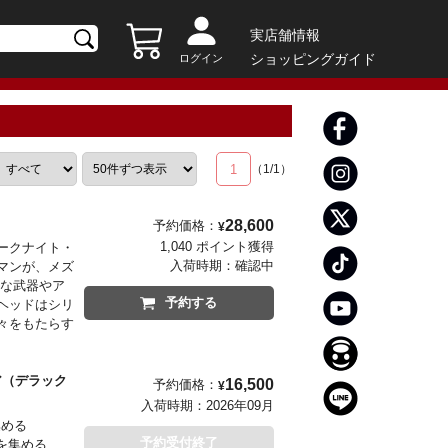
実店舗情報
ショッピングガイド
ログイン
1
（
1
/
1
）
28,600
予約価格：
¥
1,040 ポイント獲得
ークナイト・
入荷時期：
確認中
マンが、メズ
豊富な武器やア
予約する
ヘッドはシリ
々をもたらす
ア（デラック
16,500
予約価格：
¥
入荷時期：
2026年09月
集める
予約受付終了
目を集める、