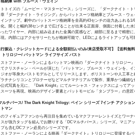
ツ格納庫 with ブルース・ウェイン
ットトイズの「ムービー・マスターピース」シリーズに、「ダークナイト・ト
終章『ダークナイト・ライジング』からバットスーツ格納庫とブルース・ウェ
ラインナップ。劇中のバットスーツ格納庫を全高約43センチの迫力あふれる1/
体化。開くと幅約38センチまで広げることが出来る正面扉、側面に付着した水
わったワイヤー、内部に組み込まれた金属の質感など、細部に至るまで精密に
再現。内部にはアクセサリーたちが格納可能で、LEDによるライトアップも可
バットマン」は、新規開発バットスーツを着用した、それ自体が30箇所以上可
アとして同梱。ブルース・ウェインは筋肉質ボディを再現した、無可動タイプ
銀行振込・クレジットカードによる全額前払いのみ/来店受取不可】【送料無
バットカウル、バットマン、ブルース・ウェインの全3種（取り付け済含む）
ト トリロジー/ バットマン ライフサイズ バスト
。バットマン、ブルース・ウェインの2タイプには眼球可動を内蔵。スーツ格
リストファー・ノーランによるバットマン映画の『ダークナイト トリロジー
ン、ブルース・ウェイン（無可動）の3点セットという今回の内容は、フィギ
にてクリスチャン・ベールが演じた「バットマン」ブルース・ウェインを、イ
サリーで、ディスプレイモデルとして全盛り状態の豪華さ。
タジオが等身大バストモデルとしてリリースします。ポリストーンや人工革と
「ブルース・ウェイン」フィギュアは無可動タイプとなります。
プラチナシリコンとプロテーゼなどマルチマテリアルで製作、重厚かつ繊細な
公式写真を元に、『Dark Knight』にてルーシャス・フォックスによってア
たスーツを再現。映画のデザイン要素とバットモービル「タンブラー」の意匠
座は、バットマンならではのダークな世界観と雰囲気を醸し出しています。さ
ークなどにLED内蔵し、ライトアップによるディスプレイも楽しめます。
マルチバース/ The Dark Knight Trilogy: ベイン シリーズ 7インチ アクシ
ご注意事項～以下ご了承の上ご予約をお願いいたします～
ットマン
発売時期につきましては予定となりますため、大幅に遅れや前倒しとなる場合
界のフィギュアファンから再注目を集めているマクファーレントイズとワーナ
。
クスが強力タッグを組んでお贈りする「DCマルチバース」シリーズ。マニア
予約いただいた時点で、商品代金全額となる「\682,000」を内金としてお支
ップも含むDCファン必見のシリーズです。
ます。
リストファー・ノーランによる映画『ダークナイト』トリロジーに登場するバ