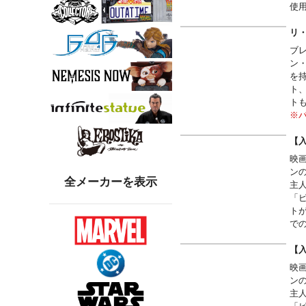
使
ガ
BAT
リ・
Ent
ブ
ン
を
ト
ト
※
ま
レ
【
「
映
ー
ン
事
全メーカーを表示
主
を
「
スの
ト
で
■Le
※
【
合
映
ン
主