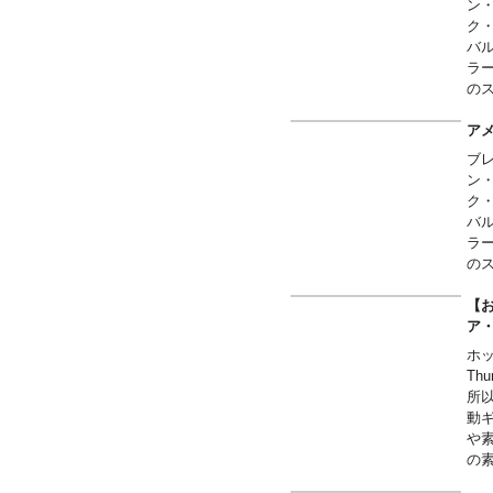
ン・
え
ク
～
バ
■
ラ
す
の
■ご
に流
（
一
アメ
■
は
ブ
■
ン
ン・
■
～
ク
■
■
バ
す
ラ
■ご
の
（
に流
■
一
【お
■
～
ア
■
■
ホッ
■
す
Th
■ご
所
（
動
■
や
■
の
■
カ