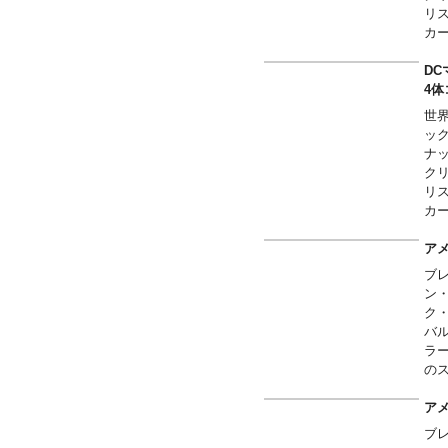
※
リ
■
カ
い
高
■
そ
DC
※
ち
4
※
世
場
ッ
※
ナ
ク
リ
カ
高
そ
アメ
体
ブ
ン・
ク
バ
ラ
の
に流
一
アメ
は
ブ
ン