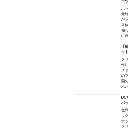
ー
ホ
最
が
立
備
に
「
ュ
【
は
イ
能
ク
マ
作
セ
ス
※
の
画の
れ
台
マ
DC
～
バ
■
世
す
ッ
■ご
ナ
し
ク