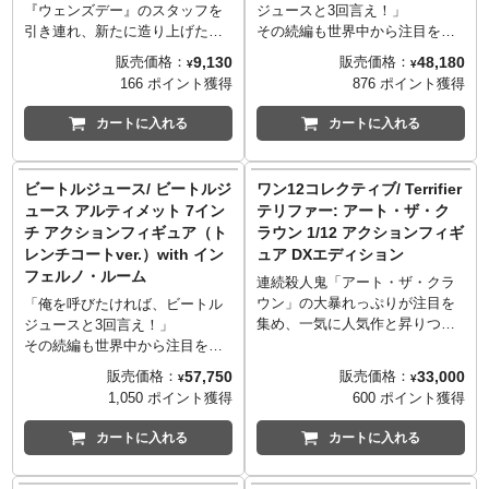
『ウェンズデー』のスタッフを
ジュースと3回言え！」
引き連れ、新たに造り上げた映
その続編も世界中から注目を集
画『ビートルジュース ビートル
める1988年ティム・バートン監
9,130
48,180
販売価格：
販売価格：
¥
¥
ジュース』から、36年ぶりの再
督作品の映画『ビートルジュー
166 ポイント獲得
876 ポイント獲得
演となるウィノナ・ライダーに
ス』から、メズコのハイエンド
よる、ビートルジュースが楽し
1/12アクションフィギュアシリ
カートに入れる
カートに入れる
い人間界へ移住するには必要不
ーズ「ワン12コレクティブ」の
可欠な人間、リディア・ディー
ビートルジュースが登場です。
ツが、真っ赤なウェディングド
シリーズの特徴の一つ、ファブ
ビートルジュース/ ビートルジ
ワン12コレクティブ/ Terrifier
レス姿で、ネカのヘッドノッカ
リック素材のコスチュームはも
ュース アルティメット 7イン
テリファー: アート・ザ・ク
ーシリーズに仲間入り。
ちろん、DXエディションの名の
チ アクションフィギュア（ト
ラウン 1/12 アクションフィギ
通り、5種のヘッドパーツに加
レンチコートver.）with イン
ュア DXエディション
え、カルーセルハットをかぶっ
フェルノ・ルーム
たヘッドパーツまで付属し、ヘ
連続殺人鬼「アート・ザ・クラ
ッドパーツだけでも6種類、さら
ウン」の大暴れっぷりが注目を
「俺を呼びたければ、ビートル
にハンマーアームやライトアッ
集め、一気に人気作と昇りつめ
ジュースと3回言え！」
プ機能を搭載した墓石などが付
たホラー映画『テリファー』。
その続編も世界中から注目を集
属したプレイバリューに富んだ
デザイナーシリーズから始ま
める1988年ティム・バートン監
57,750
33,000
販売価格：
販売価格：
¥
¥
ファン納得のアイテム。
り、リビングデッドドールズ、
督作品の映画『ビートルジュー
1,050 ポイント獲得
600 ポイント獲得
※パッケージは輸送用となりま
18インチプラッシュと『テリフ
ス』から、お調子者の"人間怖が
すため、パッケージに多少の傷
ァー』のフィギュア化を進めて
らせ屋"「ビートルジュース」
カートに入れる
カートに入れる
やダメージがある場合もござい
きたメズコ、ここに来て決定版
が、ネカの誇るアルティメイト
ます。
な1/12スケールを発表しまし
シリーズから登場！こちらは、
商品内容: