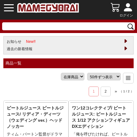
ログイン
お知らせ
New!!
過去の新着情報
商品一覧
»
1
2
（
1
/
2
）
ビートルジュース ビートルジ
ワン12コレクティブ/ ビート
ュース/ リディア・ディーツ
ルジュース: ビートルジュー
（ウェディング ver.）ヘッド
ス 1/12 アクションフィギュア
ノッカー
DXエディション
ティム・バートン監督がドラマ
「俺を呼びたければ、ビートル