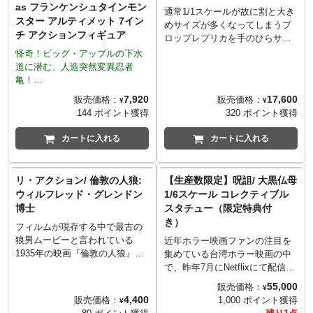
as フランケンシュタインモン
昇ったジェナ・オルテガ演じる
様々なライセンスアイテムを現
んだハーマン。バックには劇中
通常1/1スケールが故に割と大き
スター アルティメット 7イン
主人公ウェンズデー・アダムス
代に蘇らせている。まさにセン
同様に「The Punk Rods」の文
めサイズが多くなってしまうプ
チ アクションフィギュア
がボブルヘッドとなって登場で
スの光る"今"注目のメーカー。
字と血濡れたナイフのデザイン
ロップレプリカを手のひらサイ
す。
が入る予定で、マニアックなチ
ズにする事で、サラッとデスク
怪奇！ビッグ・アップルの下水
※ネカ社「ヘッドノッカー」の
ョイスがファン心をくすぐるス
やお部屋にディスプレイ出来る
道に潜む、人造突然変異忍者
パッケージは輸送用パッケージ
ーパー7らしいアイテム。
てしまうファクトリーエンター
亀！
となりますため、パッケージに
あえてのオールド風フィギュア
テインメントが手掛ける「スケ
アメリカ有数の大都市であるニ
7,920
17,600
販売価格：
販売価格：
¥
¥
多少の傷やダメージがある場合
に"分かってる感"溢れるバック
ールプロップレプリカ」シリー
ューヨーク市の地下下水道に、
144 ポイント獲得
320 ポイント獲得
もございます。そのためパッケ
カードが物欲を刺激するスーパ
ズ。映画『大アマゾンの半魚
得体の知れない人型の亀が生息
ージの交換対応は承ることが出
ー7のリアクションシリーズ。思
人』の冒頭で、アマゾン奥地を
しているとのことだ。夜な夜な
カートに入れる
カートに入れる
来かねますのでご了承くださ
わず部屋の壁を埋め尽くしたく
探検中の博士により発掘され
マンホールから顔を出し、闇夜
い。
なるアイテムです。
た、水かきのついた手の化石が
に紛れる姿は忍者のようでもあ
アパレル、ソフビ、フィギュア
注目のスケールレプリカシリー
り、地域住民は奇異の目を向け
リ・アクション/ 倫敦の人狼:
【生産数限定】呪詛/ 大黒仏母
などレトロポップなデザイナー
ズにラインナップ。半魚人の手
ると共に恐怖するばかりだ。
ウィルフレッド・グレンドン
1/6スケール コレクティブル
ズアイテムを展開するメーカー
と思しき化石をディスプレイす
博士
スタチュー（限定特典付
「スーパー7」。スタート当初、
ればきっとそこにはロマンが広
全長7インチ（約18cm）、手に
き）
80年前後に企画され幻となって
がるはず！
は電撃釵（ライトニングボルト
フィルムが現存する中で最古の
しまったフィギュアを復活させ
サイ）を持ち、割れた甲羅を塞
狼男ムービーと言われている
近年ホラー映画ファンの注目を
る事をコンセプトにスタートし
ぐようにマンホールをあてが
1935年の映画『倫敦の人狼』か
集めている台湾ホラー映画の中
たリ・アクションシリーズ。現
い、何らかの信号を表す計器
ら、ヘンリー・ハル演じる狼に
で、昨年7月にNetflixにて配信が
在はオールドフィギュアの風合
類、捕らわれていたことを窺わ
噛まれ"狼憑き"となってしまっ
スタートするや否や大きな反響
55,000
販売価格：
¥
いをあえて残し、初立体化を含
せる鎖や拘束具などが全身に確
たグレンドン博士の姿をリアク
を呼んだケヴィン・コー監督に
4,400
販売価格：
1,000 ポイント獲得
¥
む様々なライセンスアイテムを
認出来た。
ションフィギュア化。モンスタ
よる映画『呪詛』。その作品の