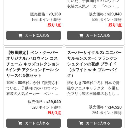
画『ビートルジュース ビートル
ていた、子供向けのハロウィン
で結ばれている関係であること
ジュース』から、どのような活
衣装の人気メーカー「ベン・ク
がよく伝わってきます。さら
躍を見せてくれるか、とっても
ーパー」。そのベン・クーパー
9,130
29,040
販売価格：
販売価格：
¥
¥
に、ウェンズデーの相棒である
気になるベイビー・ビートルジ
が手掛けたコスチュームたちを
166 ポイント獲得
528 ポイント獲得
手首「ハンド」、そして、寮の
ュースがネカのヘッドノッカー
モチーフとしたネカの「ベン・
残り1点
残り1点
部屋をイメージしたプレイセッ
シリーズに仲間入り。
クーパー コスチュームキッズコ
トも付属。プレイセットには巨
レクション」。シリーズ1、2に
カートに入れる
カートに入れる
大なステンドグラスの窓も造形
ラインナップし人気の高かっ
されており、雰囲気満点。ドラ
た、クリーチャー、ドラキュ
マでの一幕を再現した今回の立
ラ、フランケンシュタイン、フ
【数量限定】ベン・クーパー
スーパーサイクルズ/ ユニバー
体化は、まさにファン待望の豪
ァントム、ヴァンパイアガール
オリジナル/ ハロウィン コス
サルモンスター: フランケン
華セット。ウェンズデーたちの
の5人のキッズたちが、みんな大
チューム キッズコレクション
シュタインの花嫁 ブライド
寮での日々を、お手元でお楽し
好き「グロウ・イン・ザ・ダー
6インチ アクションドール シ
（ホワイト with ブルーバイ
みいただけます。
ク」仕様になってカムバック！
リーズ4: 5体セット
ク）
[付属品]
ベン・クーパーのデザインをイ
■ウェンズデー: アームx4、傘の
メージしたマスクやコスチュー
1950～80年代にかけて販売され
懐かしき70年代ごろに日本で特
柄の剣、傘カバー
ムの、ビニール風な雰囲気や、
ていた、子供向けのハロウィン
撮やアニメキャラクターを乗せ
■イーニッド: アームx4、リュッ
敢えてのチープ感まで再現し、
衣装の人気メーカー「ベン・ク
たブリキ製の三輪車のおもちゃ
クサック
それぞれにキャンディバッグも
ーパー」。そのベン・クーパー
がリリースされていましたが、
29,040
販売価格：
¥
■その他: ハンド、プレイセット
付属。アメリカンホラーカルチ
が手掛けたコスチュームたちを
そんなスタイルをオマージュし
14,520
販売価格：
528 ポイント獲得
¥
ャーをリスペクトした素敵なア
モチーフとしたネカの「ベン・
たスーパー7の新シリーズ「スー
残り1点
264 ポイント獲得
イテム。当時のオリジナルのパ
クーパー コスチュームキッズコ
パーサイクルズ」が誕生！こち
ッケージをオマージュした、レ
レクション」。今回ラインナッ
らは、1935年公開の映画『フラ
カートに入れる
カートに入れる
トロスタイルのウィンドウボッ
プしたのは、『マーダー・ライ
ンケンシュタインの花嫁』のブ