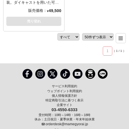
装。ダイキャストを用いた可動
設計から、外観、手触りともに
49,500
販売価格：
¥
重厚感を感じられる、フレイム
トイズのフィギュアブランド
売り切れ
「鉄機巧/クロカラクリ」。
『スーパーロボット大戦OG』よ
り、エクセレン・ブロウニング
が搭乗する白銀の堕天使「ヴァ
イスリッター」がラインナップ
1
（
1
/
1
）
です。内蔵LEDにより頭部発光
ギミックを搭載以外にもギミッ
ク多数！翼が展開しテスラ・ド
ライブ内部のクリアパーツが露
出、Eモードでの長距離射程を
イメージした展開のオクスタ
ン・ランチャー、そのオクスタ
サービス利用規約
ン・ランチャーもハンドガンタ
ウェブポイント利用規約
イプや懸架モードに変形などと
個人情報保護方針
特定商取引法に基づく表示
鉄機巧オリジナルギミックに注
企業サイト
目です。自由度の高い関節設計
03-4550-6333
により、迫力あるポージングが
受付時間：10時～14時・16時～18時
楽しめます。
休み：土日祝日・夏季休業・年末年始休業
orderdesk@mamegyorai.jp