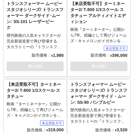
加しサムと離れて暮らしていた
レスキュー車仕様のハマーH2か
トランスフォーマー ムービー
【来店受取不可】ターミネー
が、彼がレーザービークに襲わ
らフル可動のアクションフィギ
スタジオシリーズ/ トランスフ
ター2/ T-800 1/3スケール ス
れた事で再び護衛につくことに
ュアへの完全変形はもちろん、
ォーマー ダークサイド･ムー
タチュー アルティメイトエデ
なる。ロボットモードはバトル
映画本編に登場した姿を完全再
ン: SS-101 レーザービー
ィション
マスクを装着した状態を再現。
現。好評を得たMPM-11からカ
ク
ラー仕様を一新して、より劇中
映画『ターミネーター』公開か
イメージに合わせた成型色や塗
ら7年。続編として再びジェーム
歴代映画の人気キャラクターが
装仕様に変更したスペシャル仕
ズ・キャメロンがメガホンを持
完全新規造形で再び登場する、
様です。
った不朽の名作『ターミネータ
タカラトミーの『トランスフォ
ー2』からサラ・コナー、T-1000
ーマー』スタジオシリーズ！ハ
1,980
396,000
販売価格：
販売価格：
¥
¥
に続きアーノルド・シュワルツ
リウッドムービー第三作『トラ
ェネッガー演じるT-800がダーク
ンスフォーマー/ダークサイド･
売り切れ
売り切れ
サイドコレクティブルスタジオ
ムーン』に登場するレーザービ
の1/3スケールスタチューとなり
ーク。通常は鳥型のトランスフ
ました。バイカーから奪い取っ
ォーマーだが、バンブルビーを
【来店受取不可】ターミネー
トランスフォーマー ムービー
た上下のレザーはその質感まで
模したホームロボットに擬態し
ター2/ T-800 1/3スケール ス
スタジオシリーズ/ トランスフ
感じる事が出来るハイスペック
た姿を再現。ビークルモードで
タチュー
ォーマー ダークサイド・ムー
に再現され、表情もアーノル
はシボレーカマロに変形する。
ン: SS-90 バンブルビー
ド・シュワルツェネッガーの雰
サウンドウェーブが使役するレ
映画『ターミネーター』公開か
囲気をしっかりと漂わせます。
ーザービークは、その高度なス
ら7年。続編として再びジェーム
歴代映画の人気キャラクターが
サングラスは着脱式でベースに
キャニング能力で身近な物に擬
ズ・キャメロンがメガホンを持
完全新規造形で再び登場する、
はショットガンを隠していたバ
態し服従する人間をコントロー
った不朽の名作『ターミネータ
タカラトミーの『トランスフォ
ラの箱とバラが彩りを加えま
ルし、アサシンとして恐怖で人
ー2』からサラ・コナー、T-1000
ーマー』スタジオシリーズ！
319,000
3,520
販売価格：
販売価格：
¥
¥
す。こちらはアルティメイトエ
類を支配する。
に続きアーノルド・シュワルツ
映画3作目『トランスフォーマ