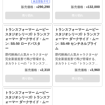
ジ感や錆びたボディへ説得力を
姿を全高約50センチで立体化。
周年のアニバーサリーモデルと
290,290
132,000
販売価格：
販売価格：
¥
¥
持たせます。右腕は差し替えす
スリットが深めに入ったドレ
して発表された第一弾、『トラ
ることで、散弾銃型フュージョ
ス、そこからすらりと伸びる長
ンスフォーマー リベンジ』版オ
売り切れ
売り切れ
ンカノン持ちや、手の上げ下げ
脚。風で流れたように空中を漂
プティマスプライムに続き、第
を演出。登場時にまとっていた
う、首に巻かれたロングチョー
二弾としてメガトロンが参戦し
マント、背部へのマウント専用
カー。ドレスには似つかわしく
ます！今回のメガトロンはオプ
トランスフォーマー ムービー
トランスフォーマー ムービー
のフュージョンカノン、自由に
ない、右手にトミーガン、左手
ティマスプライムに撃ち抜かれ
スタジオシリーズ/ トランスフ
スタジオシリーズ/ トランスフ
設置できるスカルペルをアクセ
にナイフを装備。鏡のように磨
た頭部ダメージなどを再現し
ォーマー ダークサイド・ムー
ォーマー ダークサイド・ムー
サリーとして付属し、豪華仕様
かれたフロアに落ちる薬莢。美
た、映画3作目『トランスフォー
でアニバーサリーに華を添えま
ン: SS-50 ロードバスタ
ン: SS-49 センチネルプライ
しい曲線に油臭い武器という全
マー ダークサイド・ムーン』
す。EXバージョンではさらに同
ー
ム
体の構成が「エイダ」のキャラ
版。半壊した頭部にはLEDライ
スケールの「イゴール」が追加
クター性を見事に演出していま
トアップを搭載し、怪しく発
歴代映画の人気キャラクターが
歴代映画の人気キャラクターが
付属！
す。トミーガンを持つ腕は、ス
光。3D立体造形を使ったパーツ
完全新規造形で再び登場する、
完全新規造形で再び登場する、
～ご注意事項～以下ご了承の上
ナイパーライフルを持つ腕への
を増やすことで情報量の多いデ
タカラトミーの『トランスフォ
タカラトミーの『トランスフォ
ご予約をお願いいたします～
差し替えが可能！さらに頭部は
ィテールを実現、劇中のダメー
ーマー』スタジオシリーズ！オ
ーマー』スタジオシリーズ！オ
2,310
3,960
販売価格：
販売価格：
■発売時期につきましては予定と
¥
¥
計3種（ショートカット、襟足あ
ジ感や錆びたボディへ説得力を
ートボットの特殊部隊、レッカ
ートボットの偉大なるリーダ
なりますため、大幅に遅れや前
り、サングラス着用）を用意
持たせます。右腕は差し替えす
ーズの攻撃指揮官「ロードバス
ー、オプティマスの先代のプラ
売り切れ
売り切れ
倒しとなる場合もございます。
し、差し替えることで簡単に雰
ることで、散弾銃型フュージョ
ター」がラインナップです。肩
イムである「センチネルプライ
■ご予約いただいた時点で、商品
囲気を変えることができます。
ンカノン持ちや、手の上げ下げ
口にミサイルランチャーを装備
ム」。ローゼンバウアー社製パ
代金のうち「\50,000」を内金と
を演出。登場時にまとっていた
し、ナスカー仕様のシボレー・
ンサー（化学消防車）に変形。
してお支払いをお願いします
トランスフォーマー ムービー
マント、背部へのマウント専用
インパラに変形。映画本編に登
人類を支配利用しサイバトロン
（内金確認をもってご予約受付
スタジオシリーズ/ トランスフ
のフュージョンカノン、自由に
場するバトルビークルモードを
星を復興させようと、彼が発明
とさせていただきます）。
ォーマー ダークサイド・ムー
設置できるスカルペルをアクセ
再現。
し所持していたスペースブリッ