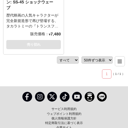
■内金は同ページに記載しており
ン: SS-45 ショックウェー
サリーとして付属し、豪華仕様
ジを起動させようと試みる。
ますURLからご注文ください。
ブ
でアニバーサリーに華を添えま
■残りの商品代金につきましては
す。
歴代映画の人気キャラクターが
入荷後に支払いいただきます。
～ご注意事項～以下ご了承の上
完全新規造形で再び登場する、
■商品入荷のご案内後に通常どお
ご予約をお願いいたします～
タカラトミーの『トランスフォ
り配送指示をお願いします。
■発売時期につきましては予定と
ーマー』スタジオシリーズ！映
■スマートフォンでご予約の場合
7,480
販売価格：
なりますため、大幅に遅れや前
¥
画3作目『トランスフォーマー
はご予約後に別途内金のご案内
倒しとなる場合もございます。
ダークサイドムーン』に登場し
メールをお送りします。
売り切れ
■ご予約いただいた時点で、商品
たショックウェーブがスケール
■お客様都合による本商品の返
代金のうち「\50,000」を内金と
を合わせたウィーリーとブレイ
品・キャンセルは一切受付でき
してお支払いをお願いします
ンズと共に登場。ビークルモー
ません。
（内金確認をもってご予約受付
ドはエイリアンタンクに変形、
■シリーズ名: ミュージアムマス
とさせていただきます）。
劇中でビルから降下攻撃する姿
ターライン
■内金は同ページに記載しており
1
（
1
/
1
）
を再現したNEST隊員が付属し
■製造・発売: 株式会社プライム
ますURLからご注文ください。
ている。
1スタジオ
■残りの商品代金につきましては
■サイズ: 全高約92.3cm/全幅約
入荷後に支払いいただきます。
72.3cm/奥行約69cm（最大）
■商品入荷のご案内後に通常どお
■重量: 約33.2kg
り配送指示をお願いします。
■素材: ポリストーン（一部に別
■スマートフォンでご予約の場合
サービス利用規約
素材を使用）
はご予約後に別途内金のご案内
ウェブポイント利用規約
■数量: 後日発表（台座裏とパッ
メールをお送りします。
個人情報保護方針
ケージにシリアルナンバー入
■お客様都合による本商品の返
特定商取引法に基づく表示
り）
品・キャンセルは一切受付でき
企業サイト