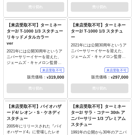
ディションとして、グレネード
ェネッガー演じるT-800がダーク
ー/ダークサイド・ムーン』に登
売り切れ
売り切れ
ランチャーとベルト、ミニガン
サイドコレクティブルスタジオ
場したバンブルビーがラインナ
と弾薬バックが付属していま
の1/3スケールスタチューとなり
ップ。レーザービークの襲撃に
す。
ました。バイカーから奪い取っ
より再びサムの護衛につくこと
【来店受取不可】ターミネー
【来店受取不可】ターミネー
～ご注意事項～以下ご了承の上
た上下のレザーはその質感まで
となったバンブルビーは、最新
ター2/ T-1000 1/3 スタチュー
ター2/ T-1000 1/3 スタチュ
ご予約をお願いいたします～
感じる事が出来るハイスペック
型のカマロをスキャニングして
リキッドメタルカラー
ー
■発売時期につきましては予定と
に再現され、表情もアーノル
新しい姿に生まれ変わった。腕
ver
なりますため、大幅に遅れや前
ド・シュワルツェネッガーの雰
にはカノン砲を装備することが
2021年には公開30周年というア
倒しとなる場合もございます。
囲気をしっかりと漂わせます。
できる。
ニバーサリーイヤーを迎えた、
2021年には公開30周年というア
■ご予約いただいた時点で、商品
サングラスは着脱式でベースに
ジェームズ・キャメロン監督作
ニバーサリーイヤーを迎えた、
代金のうち「\60,000」を内金と
はショットガンを隠していたバ
『ターミネーター2』。その中で
ジェームズ・キャメロン監督作
してお支払いをお願いします
ラの箱とバラが彩りを加えま
ロバート・パトリックが演じた
『ターミネーター2』。その中で
（内金確認をもってご予約受付
す。
液体金属型ターミネーター「T-
ロバート・パトリックが演じた
319,000
297,000
販売価格：
販売価格：
とさせていただきます）。
¥
¥
～ご注意事項～以下ご了承の上
1000」が、ダークサイドコレク
液体金属型ターミネーター「T-
■残りの商品代金につきましては
ご予約をお願いいたします～
ティブルスタジオからスタチュ
1000」が、ダークサイドコレク
売り切れ
売り切れ
入荷後に支払いいただきます。
■発売時期につきましては予定と
ーとなりました。銃撃を無傷で
ティブルスタジオからスタチュ
■商品入荷のご案内後に通常どお
なりますため、大幅に遅れや前
受け、サラ・コナーを弾切れに
ーとなりました。こちらはT-
り配送指示をお願いします。
倒しとなる場合もございます。
した際にみせた指使いシーン
1000の能力、本来の姿と言える
【来店受取不可】バイオハザ
【来店受取不可】ターミネー
■スマートフォンでご予約の場合
■ご予約いただいた時点で、商品
を、1/3スケール、全高約70セン
液体金属（リキッドメタル）状
ード4/ レオン・S・ケネディ
ター2/ サラ・コナー 30th ア
はご予約後に別途内金のご案内
代金のうち「\60,000」を内金と
チで再現。スキャン元となった
態をセレクト。銃撃を無傷で受
メールをお送りします。
スタチュー
ニバーサリー 1/3 プレミアム
してお支払いをお願いします
オースティンのLAPD制服、警官
け、サラ・コナーを弾切れにし
■お客様都合による本商品の返
スタチュー
（内金確認をもってご予約受付
バッジやネームプレート、シャ
た際にみせた指使いシーンを、
2005年にリリースされた『バイ
品・キャンセルは一切受付でき
とさせていただきます）。
ツに刺さったペンまで、それぞ
1/3スケール、全高約70センチで
オハザード4』に登場したレオ
1991年の公開から30年のアニバ