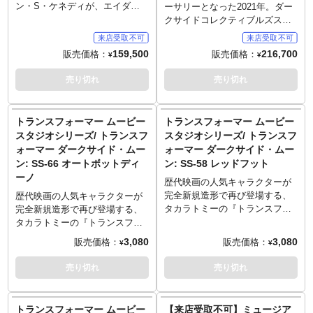
ません。
■残りの商品代金につきましては
れの質感に合わせ塗装。差し替
再現。スキャン元となったオー
ン・S・ケネディが、エイダに
ーサリーとなった2021年。ダー
入荷後に支払いいただきます。
えの腕パーツが付属し、指先を
スティンのLAPD制服、警官バッ
続き、ダークサイドコレクティ
クサイドコレクティブルズスタ
■商品入荷のご案内後に通常どお
鋭利に伸ばしたものなどに変更
ジやネームプレート、シャツに
ブルスタジオからスタチュー化
ジオから、映画『ターミネータ
り配送指示をお願いします。
可能です。ベースは最終決戦の
刺さったペンまでディテール再
です。パッケージアートをイメ
ー2』でリンダ・ハミルトンが演
159,500
216,700
販売価格：
販売価格：
■スマートフォンでご予約の場合
¥
¥
工場内をフィーチャー！LEDに
現。差し替えの腕パーツが付属
ージさせる、右手でハンドガ
じたサラ・コナーを1/3スケール
はご予約後に別途内金のご案内
よるライトアップ内蔵で、高温
し、指先を鋭利に伸ばしたもの
ン、左手でナイフを構えた姿を
でスタチュー化します。収監さ
売り切れ
売り切れ
メールをお送りします。
になった溶鉱炉の雰囲気を演出
などに変更可能です。ベースは
全高約48センチで立体化。印象
れる前のサラ・コナーが、武器
■お客様都合による本商品の返
します。
最終決戦の工場内をフィーチャ
的なコスチュームでありながら
などを預けていたエンリケ邸。
品・キャンセルは一切受付でき
～ご注意事項～以下ご了承の上
ー！LEDによるライトアップ内
その序盤で奪われてしまうジャ
T-1000の追手を振り切るために
トランスフォーマー ムービー
トランスフォーマー ムービー
ません。
ご予約をお願いいたします～
蔵で、高温になった溶鉱炉の雰
ケット、決して細くはなくガッ
ブツを受取り、M4カービンを手
スタジオシリーズ/ トランスフ
スタジオシリーズ/ トランスフ
■発売時期につきましては予定と
囲気を演出します。
チリした体躯、腰回りに付けら
にしたサラ・コナーを、全高約
ォーマー ダークサイド・ムー
ォーマー ダークサイド・ムー
なりますため、大幅に遅れや前
～ご注意事項～以下ご了承の上
れたベルトポーチなど、「〇〇
71センチ（ライフル含む）にて
倒しとなる場合もございます。
ン: SS-66 オートボットディ
ン: SS-58 レッドフット
ご予約をお願いいたします～
なレオンの姿」ではなく「かっ
再現。メキシコの強い日差し＆
■ご予約いただいた時点で、商品
■発売時期につきましては予定と
ーノ
こいいレオンの姿」で立体化し
砂埃をガードするためにかずっ
歴代映画の人気キャラクターが
代金のうち「\60,000」を内金と
なりますため、大幅に遅れや前
ています。もちろんカプコン完
と掛けていたサングラス、そこ
完全新規造形で再び登場する、
歴代映画の人気キャラクターが
してお支払いをお願いします
倒しとなる場合もございます。
全監修。ベース部には墓地をセ
から見える鋭い眼光も、雰囲気
タカラトミーの『トランスフォ
完全新規造形で再び登場する、
（内金確認をもってご予約受付
■ご予約いただいた時点で、商品
レクト、ガラドールや邪教徒と
を盛り立てます。ショットガン
ーマー』スタジオシリーズ！映
タカラトミーの『トランスフォ
とさせていただきます）。
代金のうち「\60,000」を内金と
いった敵が手にしていた武器も
や背中に差したハンドガン、そ
画『トランスフォーマー ダーク
ーマー』スタジオシリーズ！映
3,080
3,080
販売価格：
販売価格：
■残りの商品代金につきましては
してお支払いをお願いします
¥
¥
アクセントとして足元に配置。
してテーブルだった木材にナイ
サイド・ムーン』から、オート
画3作目『トランスフォーマー
入荷後に支払いいただきます。
（内金確認をもってご予約受付
ただ再現するのではなく、世界
フで刻まれた「NO FATE」の文
ボットの特殊部隊レッカーズの
ダークサイド・ムーン』にから
売り切れ
売り切れ
■商品入荷のご案内後に通常どお
とさせていただきます）。
観を大事にしながらもオリジナ
字。上下ブラックで統一された
戦略家「レッドフット」がライ
登場しているオートボットの戦
り配送指示をお願いします。
■残りの商品代金につきましては
リティな立体物として完成させ
コスチュームも、それぞれの服
ンナップです。個性派集団レッ
士、ディーノがラインナップ。
■スマートフォンでご予約の場合
入荷後に支払いいただきます。
たダークサイドに拍手！
の素材や質感も再現され、シン
カーズのなかでも、その荒々し
赤いボディのスポーツカーから
はご予約後に別途内金のご案内
トランスフォーマー ムービー
【来店受取不可】ミュージア
■商品入荷のご案内後に通常どお
～ご注意事項～以下ご了承の上
プルになりすぎるところをテク