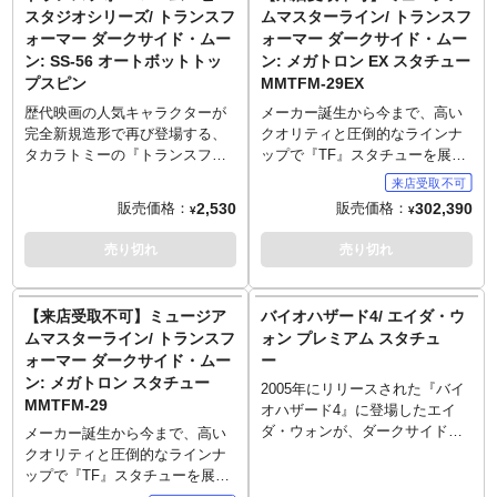
い性格と独特な体型とは別にメ
ロボットに変形する。武器は両
メールをお送りします。
り配送指示をお願いします。
スタジオシリーズ/ トランスフ
ムマスターライン/ トランスフ
ご予約をお願いいたします～
スチャーなどの「圧倒的情報
カニックとしての技能が高く、
腕についたブレード。
■お客様都合による本商品の返
■スマートフォンでご予約の場合
ォーマー ダークサイド・ムー
ォーマー ダークサイド・ムー
■発売時期につきましては予定と
量」をいう説得力でねじ伏せま
オートボットの宇宙船ザンディ
品・キャンセルは一切受付でき
はご予約後に別途内金のご案内
ン: SS-56 オートボットトッ
ン: メガトロン EX スタチュー
なりますため、大幅に遅れや前
す。
ウムの整備や打ち上げ管理とい
ません。
メールをお送りします。
倒しとなる場合もございます。
プスピン
MMTFM-29EX
～ご注意事項～以下ご了承の上
った技術者としての腕前も確
■お客様都合による本商品の返
■ご予約いただいた時点で、商品
ご予約をお願いいたします～
か。ナスカー仕様のシボレー・
歴代映画の人気キャラクターが
メーカー誕生から今まで、高い
品・キャンセルは一切受付でき
代金のうち「\40,000」を内金と
■発売時期につきましては予定と
インパラに変形し武装モードで
完全新規造形で再び登場する、
クオリティと圧倒的なラインナ
ません。
してお支払いをお願いします
なりますため、大幅に遅れや前
戦闘に参加。
タカラトミーの『トランスフォ
ップで『TF』スタチューを展開
（内金確認をもってご予約受付
倒しとなる場合もございます。
ーマー』スタジオシリーズ！映
してきたプライム1スタジオ。8
とさせていただきます）。
■ご予約いただいた時点で、商品
画3作目『トランスフォーマー
周年のアニバーサリーモデルと
2,530
302,390
販売価格：
販売価格：
■残りの商品代金につきましては
代金のうち「\40,000」を内金と
¥
¥
ダークサイド・ムーン』に登場
して発表された第一弾、『トラ
入荷後に支払いいただきます。
してお支払いをお願いします
したオートボットトップスピン
ンスフォーマー リベンジ』版オ
売り切れ
売り切れ
■商品入荷のご案内後に通常どお
（内金確認をもってご予約受付
がラインナップ。オートボット
プティマスプライムに続き、第
り配送指示をお願いします。
とさせていただきます）。
の特殊部隊レッカーズの破壊
二弾としてメガトロンが参戦し
■スマートフォンでご予約の場合
■残りの商品代金につきましては
員。兵器製作のスペシャリスト
ます！今回のメガトロンはオプ
はご予約後に別途内金のご案内
入荷後に支払いいただきます。
【来店受取不可】ミュージア
バイオハザード4/ エイダ・ウ
で、レッカーズが装備している
ティマスプライムに撃ち抜かれ
メールをお送りします。
■商品入荷のご案内後に通常どお
ムマスターライン/ トランスフ
ォン プレミアム スタチュ
銃火器開発整備を担当してい
た頭部ダメージなどを再現し
■お客様都合による本商品の返
り配送指示をお願いします。
ォーマー ダークサイド・ムー
ー
る。ビークルモードはナスカー
た、映画3作目『トランスフォー
品・キャンセルは一切受付でき
■スマートフォンでご予約の場合
ン: メガトロン スタチュー
仕様のシボレー・インパラに変
マー ダークサイド・ムーン』
2005年にリリースされた『バイ
ません。
はご予約後に別途内金のご案内
MMTFM-29
形するが、人類に正体がばれる
版。半壊した頭部にはLEDライ
オハザード4』に登場したエイ
メールをお送りします。
事を恐れない彼らは、いつでも
トアップを搭載し、怪しく発
ダ・ウォンが、ダークサイドコ
メーカー誕生から今まで、高い
■お客様都合による本商品の返
戦闘が出来るバトルビークルモ
光。3D立体造形を使ったパーツ
レクティブルスタジオからスタ
クオリティと圧倒的なラインナ
品・キャンセルは一切受付でき
ードでいる事が多いようだ。
を増やすことで情報量の多いデ
チュー化です。謎多きエイダ
ップで『TF』スタチューを展開
ません。
ィテールを実現、劇中のダメー
の、紅いチャイナドレスを着た
してきたプライム1スタジオ。8