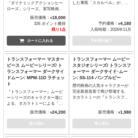
した軍医「スカルペル」が、キ
「ダイナミックアクションヒー
ラーボディから立体化されまし
ローズ」シリーズ。実写映画が
た！「ザ・ドクター」ことスカ
先行がちだったこのシリーズか
18,000
販売価格：
¥
ルペルを、全身32箇所可動、前
ら、ついにDCコミックスのダー
4,180
予約価格：
326 ポイント獲得
¥
足は回転ノコギリと二本爪に交
クサイドが参戦！コミック版ダ
残り1点
入荷時期：
2026年11月
換することが可能なアクション
ークサイドを全高約23センチ、
フィギュアに。六本の前足、首
18箇所可動でアクションフィギ
カートに入れる
予約受付終了
や頭は勿論、眉毛部分も可動
ュア化！険しい表情の頭部、マ
し、表情をつけることができま
ッシブなボディ、着脱可能な布
す。頭部のスイッチを押すこと
製マントが付いたコスチューム
トランスフォーマー マスター
トランスフォーマー ムービー
で、3分間目が点灯し、キイキイ
など、ディテールや質感に至る
ピース ムービーシリーズ/ ト
スタジオシリーズ/ トランスフ
と鳴き声も！全身にはウェザリ
まで細部まで表現。眼部用オメ
ランスフォーマー ダークサイ
ォーマー ダークサイド･ムー
ングが追加され、リアルな質感
ガビームのエフェクトパーツ、
ドムーン: MPM-11D ラチェッ
ン: SS-114 バンブルビー
が体感できます。
多彩な差し替え用ハンドパーツ
ト
を使用し、さまざまなアクショ
歴代映画の人気キャラクターが
ンシーンが演出可能です。
完全新規造形で再び登場する、
『トランスフォーマー』ムービ
タカラトミーの『トランスフォ
ーシリーズのキャラクター達に
ーマー』スタジオシリーズ！ハ
よる、タカラトミーによる「マ
リウッドムービー第三作『トラ
スターピース」ライン！映画第
24,200
1,980
販売価格：
販売価格：
¥
¥
ンスフォーマー ダークサイド･
三作『トランスフォーマー ダー
ムーン』に登場するバンブルビ
クサイド・ムーン』にて新たな
売り切れ
売り切れ
―を再現。シボレーカマロに変
カラーリングとなったラチェッ
形する。「N・E・S・T.」に参
トが、MPMの新作で登場です。