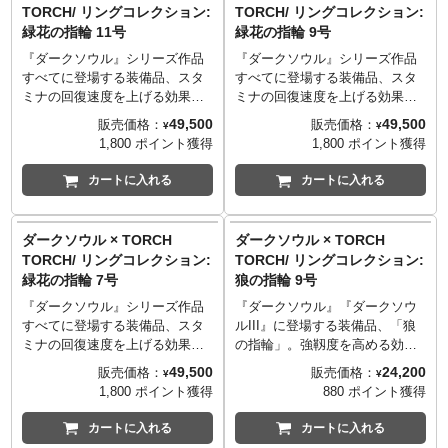
部分は、歪みや傷に至るまで細
TORCH/ リングコレクション:
TORCH/ リングコレクション:
なり馴染むシックなデザイン
なり馴染むシックなデザイン
た。しかし長きにわたる開発期
やかに彫りこみ、控えめながら
緑花の指輪 11号
緑花の指輪 9号
を、ぜひお手元でご堪能くださ
を、ぜひお手元でご堪能くださ
間を経て、遂に完全再現を実
格式あるたたずまいを完全再
い。
い。
現。TORCH TORCHの「リング
現。ゲーム内のビジュアルでは
『ダークソウル』シリーズ作品
『ダークソウル』シリーズ作品
※世界観を再現するため、意図
※世界観を再現するため、意図
コレクション」シリーズの真打
確認しづらい、アーム部分の美
すべてに登場する装備品、スタ
すべてに登場する装備品、スタ
的に荒い仕上げや傷を施してお
的に荒い仕上げや傷を施してお
とも呼ぶべきアイテムが、満を
しく妖しいうねりもしっかりと
ミナの回復速度を上げる効果を
ミナの回復速度を上げる効果を
ります。
ります。
持しての登場となります。
立体化しました。古びた錆茶色
持つ「緑花の指輪」。
持つ「緑花の指輪」。
49,500
49,500
販売価格：
販売価格：
¥
¥
※ハンドメイドで作られている
※ハンドメイドで作られている
指輪の象徴である緑色の宝石は
は、何段階もの燻しと着色を組
使用頻度の高さと印象に残るデ
使用頻度の高さと印象に残るデ
1,800 ポイント獲得
1,800 ポイント獲得
ため、ひとつひとつの色合いや
ため、ひとつひとつの色合いや
「ペリドット」。この指輪のた
み合わせる複雑な工程により実
ザインで、多くのプレイヤーか
ザインで、多くのプレイヤーか
表情が微妙に異なります。
表情が微妙に異なります。
めにインドの熟練職人がひとつ
現。世間からは隠された魔術師
ら愛されているアイテムです。
ら愛されているアイテムです。
カートに入れる
カートに入れる
──────────────────
──────────────────
ずつ磨り出した特注品です。32
たちが着用したという、ひそや
シリーズへのラインナップの要
シリーズへのラインナップの要
■サイズ: 11号/円周 51.3mm
■サイズ: 9号/円周 49.2mm
枚の花びらと中央のローズカッ
かな時間の重みを想起させる仕
望が最も多い指輪でしたが、そ
望が最も多い指輪でしたが、そ
■マテリアル: シルバー925
■マテリアル: シルバー925
トの、計33個を贅沢に使用。石
上がりです。『DARKSOULS』
の複雑な構造、特殊な形状の宝
の複雑な構造、特殊な形状の宝
ダークソウル × TORCH
ダークソウル × TORCH
■造型: 大畠雅人
■造型: 大畠雅人
枠とアームはシルバー925製、ア
の世界から抜け出してきたよう
石を多数使用することからプロ
石を多数使用することからプロ
TORCH/ リングコレクション:
TORCH/ リングコレクション:
──────────────────
──────────────────
ーム横の花冠の意匠は別パーツ
な再現度ながら、日常にもすん
ダクト化は困難とされていまし
ダクト化は困難とされていまし
緑花の指輪 7号
狼の指輪 9号
※価格改定となりました
※価格改定となりました
の真鍮製となり、シリーズ最多
なり馴染むシックなデザイン
た。しかし長きにわたる開発期
た。しかし長きにわたる開発期
（20240918）
（20240918）
の6パーツで構成されています。
を、ぜひお手元でご堪能くださ
間を経て、遂に完全再現を実
間を経て、遂に完全再現を実
『ダークソウル』シリーズ作品
『ダークソウル』『ダークソウ
花びらの石枠は一枚ずつの尖り
い。
現。TORCH TORCHの「リング
現。TORCH TORCHの「リング
すべてに登場する装備品、スタ
ルIII』に登場する装備品、「狼
TORCH TORCH OFFICIAL
TORCH TORCH OFFICIAL
や丸み、重なり合い、微妙な歪
※世界観を再現するため、意図
コレクション」シリーズの真打
コレクション」シリーズの真打
ミナの回復速度を上げる効果を
の指輪」。強靱度を高める効果
SITE
：
torchtorch.jp
SITE
：
torchtorch.jp
みに至るまで、ゲーム中のイラ
的に荒い仕上げや傷を施してお
とも呼ぶべきアイテムが、満を
とも呼ぶべきアイテムが、満を
持つ「緑花の指輪」。
を持つこの指輪は、プレイヤー
49,500
24,200
販売価格：
販売価格：
¥
¥
ストを忠実に再現。
ります。
持しての登場となります。
持しての登場となります。
使用頻度の高さと印象に残るデ
人気が特に高いキャラクター・
1,800 ポイント獲得
880 ポイント獲得
ディテールや構造のみでなく、
※ハンドメイドで作られている
指輪の象徴である緑色の宝石は
指輪の象徴である緑色の宝石は
ザインで、多くのプレイヤーか
騎士アルトリウスに由来がある
古びた質感に至るまでを徹底的
ため、ひとつひとつの色合いや
「ペリドット」。この指輪のた
「ペリドット」。この指輪のた
ら愛されているアイテムです。
ことでも知られ、攻略の実用性
カートに入れる
カートに入れる
に追究することで、ダークソウ
表情が微妙に異なります。
めにインドの熟練職人がひとつ
めにインドの熟練職人がひとつ
シリーズへのラインナップの要
とストーリー性の両面から多く