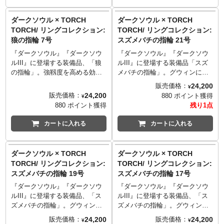
ルの世界から届けられたかのよ
──────────────────
ずつ磨り出した特注品です。32
ずつ磨り出した特注品です。32
望が最も多い指輪でしたが、そ
のプレイヤーに親しまれていま
うな仕上がりとなりました。繊
■サイズ: 7号/円周 47.1mm
枚の花びらと中央のローズカッ
枚の花びらと中央のローズカッ
の複雑な構造、特殊な形状の宝
す。
ダークソウル × TORCH
ダークソウル × TORCH
細さや美しさだけでなく重厚感
■マテリアル: シルバー925
トの、計33個を贅沢に使用。石
トの、計33個を贅沢に使用。石
石を多数使用することからプロ
グウィン王に仕えた四騎士の一
TORCH/ リングコレクション:
TORCH/ リングコレクション:
もあわせ持ち、男女を問わずお
■造型: 大畠雅人
枠とアームはシルバー925製、ア
枠とアームはシルバー925製、ア
ダクト化は困難とされていまし
人であり、「深淵歩き」の異名
狼の指輪 7号
スズメバチの指輪 21号
楽しみいただけます。持てる技
──────────────────
ーム横の花冠の意匠は別パーツ
ーム横の花冠の意匠は別パーツ
た。しかし長きにわたる開発期
を持つアルトリウス。その伝説
術とこだわりをつぎ込んだ自信
※価格改定となりました
の真鍮製となり、シリーズ最多
の真鍮製となり、シリーズ最多
間を経て、遂に完全再現を実
とともに在った指輪を、ゲーム
『ダークソウル』『ダークソウ
『ダークソウル』『ダークソウ
作を、ぜひお手にとってご堪能
（20240918）
の6パーツで構成されています。
の6パーツで構成されています。
現。TORCH TORCHの「リング
の世界そのままの再現度でお届
ルIII』に登場する装備品、「狼
ルIII』に登場する装備品「スズ
ください。
花びらの石枠は一枚ずつの尖り
花びらの石枠は一枚ずつの尖り
コレクション」シリーズの真打
けします。フォルムの完全な再
の指輪」。強靱度を高める効果
メバチの指輪」。グウィンに仕
※世界観を再現するため、意図
TORCH TORCH OFFICIAL
や丸み、重なり合い、微妙な歪
や丸み、重なり合い、微妙な歪
とも呼ぶべきアイテムが、満を
現はもちろん、狼の姿を手作業
を持つこの指輪は、プレイヤー
える四騎士の一人・キアランに
24,200
販売価格：
¥
的に荒い仕上げや傷を施してお
SITE
：
torchtorch.jp
みに至るまで、ゲーム中のイラ
みに至るまで、ゲーム中のイラ
持しての登場となります。
で彫り込んだような質感、リア
人気が特に高いキャラクター・
由来を持つこの指輪は、致命攻
24,200
販売価格：
880 ポイント獲得
¥
ります。
ストを忠実に再現。
ストを忠実に再現。
指輪の象徴である緑色の宝石は
ルな古代感が漂う金属の味わ
騎士アルトリウスに由来がある
撃力を底上げする効果があり、
880 ポイント獲得
残り1点
※ハンドメイドで作られている
ディテールや構造のみでなく、
ディテールや構造のみでなく、
「ペリドット」。この指輪のた
い。何段階もの複雑な工程を経
ことでも知られ、攻略の実用性
攻略にも対人戦に役立つ指輪と
ため、ひとつひとつの色合いや
古びた質感に至るまでを徹底的
古びた質感に至るまでを徹底的
めにインドの熟練職人がひとつ
て、シルバー925とは思えないゲ
とストーリー性の両面から多く
して多くのプレイヤーから愛さ
カートに入れる
カートに入れる
表情が微妙に異なります。
に追究することで、ダークソウ
に追究することで、ダークソウ
ずつ磨り出した特注品です。32
ーム中そのままの風合いを実現
のプレイヤーに親しまれていま
れています。
ルの世界から届けられたかのよ
ルの世界から届けられたかのよ
枚の花びらと中央のローズカッ
しました。フロム・ソフトウェ
す。
『ダークソウル』の世界におけ
──────────────────
うな仕上がりとなりました。繊
うな仕上がりとなりました。繊
トの、計33個を贅沢に使用。石
アの完全監修を経て、『ダーク
グウィン王に仕えた四騎士の一
る、古い時代―― 或いは火の時
ダークソウル × TORCH
ダークソウル × TORCH
■サイズ
細さや美しさだけでなく重厚感
細さや美しさだけでなく重厚感
枠とアームはシルバー925製、ア
ソウル』 の世界観をこの小さな
人であり、「深淵歩き」の異名
代から存在するこの指輪を、ゲ
TORCH/ リングコレクション:
TORCH/ リングコレクション:
13号/円周 53.4mm
もあわせ持ち、男女を問わずお
もあわせ持ち、男女を問わずお
ーム横の花冠の意匠は別パーツ
指輪に凝縮。この「錆び／寂
を持つアルトリウス。その伝説
ームそのままの再現度でお届け
スズメバチの指輪 19号
スズメバチの指輪 17号
──────────────────
楽しみいただけます。持てる技
楽しみいただけます。持てる技
の真鍮製となり、シリーズ最多
び」の複雑な表情を、ぜひじっ
とともに在った指輪を、ゲーム
します。フォルムの完全な再現
■マテリアル
術とこだわりをつぎ込んだ自信
術とこだわりをつぎ込んだ自信
の6パーツで構成されています。
くりとお楽しみください。
の世界そのままの再現度でお届
はもちろん、手作業で丁寧に模
『ダークソウル』『ダークソウ
『ダークソウル』『ダークソウ
シルバー925、真鍮、ペリドット
作を、ぜひお手にとってご堪能
作を、ぜひお手にとってご堪能
花びらの石枠は一枚ずつの尖り
※ゲーム中の色合いを再現する
けします。フォルムの完全な再
様を彫り込んだような質感、リ
ルIII』に登場する装備品、「ス
ルIII』に登場する装備品、「ス
■造型: 大畠雅人
ください。
ください。
や丸み、重なり合い、微妙な歪
ため、特殊な加工を施しており
現はもちろん、狼の姿を手作業
アルな古代感が漂う金属の味わ
ズメバチの指輪」。グウィンに
ズメバチの指輪」。グウィンに
※世界観を再現するため、意図
※世界観を再現するため、意図
みに至るまで、ゲーム中のイラ
ます。強い摩擦を加えると、表
で彫り込んだような質感、リア
い。そしてシルバーでありなが
仕える四騎士の一人・キアラン
仕える四騎士の一人・キアラン
24,200
24,200
販売価格：
販売価格：
¥
¥
TORCH TORCH OFFICIAL
的に荒い仕上げや傷を施してお
的に荒い仕上げや傷を施してお
ストを忠実に再現。
面の色味が抜ける場合がござい