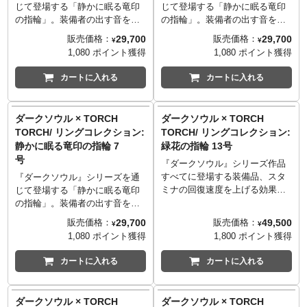
じて登場する「静かに眠る竜印
じて登場する「静かに眠る竜印
の指輪」。装備者の出す音を消
の指輪」。装備者の出す音を消
す効果を持つ、プレイヤーにも
す効果を持つ、プレイヤーにも
29,700
29,700
販売価格：
販売価格：
¥
¥
馴染み深いアイテムです。そん
馴染み深いアイテムです。そん
1,080 ポイント獲得
1,080 ポイント獲得
な指輪をゲームの世界そのまま
な指輪をゲームの世界そのまま
の再現度で、実際に身に着けら
の再現度で、実際に身に着けら
カートに入れる
カートに入れる
れるアクセサリーに仕上げまし
れるアクセサリーに仕上げまし
た。
た。
本体はシルバー925製。竜の彫刻
本体はシルバー925製。竜の彫刻
ダークソウル × TORCH
ダークソウル × TORCH
部分は、歪みや傷に至るまで細
部分は、歪みや傷に至るまで細
TORCH/ リングコレクション:
TORCH/ リングコレクション:
やかに彫りこみ、控えめながら
やかに彫りこみ、控えめながら
静かに眠る竜印の指輪 7
緑花の指輪 13号
格式あるたたずまいを完全再
格式あるたたずまいを完全再
号
現。ゲーム内のビジュアルでは
現。ゲーム内のビジュアルでは
『ダークソウル』シリーズ作品
確認しづらい、アーム部分の美
確認しづらい、アーム部分の美
すべてに登場する装備品、スタ
『ダークソウル』シリーズを通
しく妖しいうねりもしっかりと
しく妖しいうねりもしっかりと
ミナの回復速度を上げる効果を
じて登場する「静かに眠る竜印
立体化しました。古びた錆茶色
立体化しました。古びた錆茶色
持つ「緑花の指輪」。
の指輪」。装備者の出す音を消
は、何段階もの燻しと着色を組
は、何段階もの燻しと着色を組
使用頻度の高さと印象に残るデ
す効果を持つ、プレイヤーにも
29,700
49,500
販売価格：
販売価格：
¥
¥
み合わせる複雑な工程により実
み合わせる複雑な工程により実
ザインで、多くのプレイヤーか
馴染み深いアイテムです。そん
1,080 ポイント獲得
1,800 ポイント獲得
現。世間からは隠された魔術師
現。世間からは隠された魔術師
ら愛されているアイテムです。
な指輪をゲームの世界そのまま
たちが着用したという、ひそや
たちが着用したという、ひそや
シリーズへのラインナップの要
の再現度で、実際に身に着けら
カートに入れる
カートに入れる
かな時間の重みを想起させる仕
かな時間の重みを想起させる仕
望が最も多い指輪でしたが、そ
れるアクセサリーに仕上げまし
上がりです。『DARKSOULS』
上がりです。『DARKSOULS』
の複雑な構造、特殊な形状の宝
た。
の世界から抜け出してきたよう
の世界から抜け出してきたよう
石を多数使用することからプロ
本体はシルバー925製。竜の彫刻
ダークソウル × TORCH
ダークソウル × TORCH
な再現度ながら、日常にもすん
な再現度ながら、日常にもすん
ダクト化は困難とされていまし