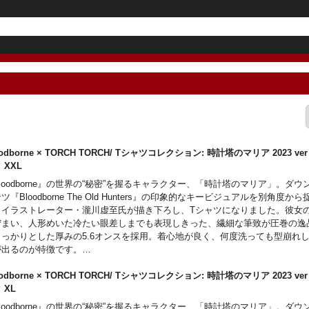
oodborne × TORCH TORCH/ Tシャツコレクション: 時計塔のマリア 2023 v
ク XXL
loodborne』の世界の“秘密”を握るキャラクター、「時計塔のマリア」。ダ
ツ『Bloodborne The Old Hunters』の印象的なキービジュアルを別角度か
、イラストレーター・瀧川虚至氏が描き下ろし、Tシャツになりました。彼女
佇まい、人形めいた冷たい眼差しまでも表現しきった、繊細な筆致が圧巻の逸
しっかりとした厚みの5.6オンスを採用。着心地が良く、何度洗っても型崩れ
が出るのが特徴です。
モデルに特製「啓蒙ネームタグ」を装備。ゲームでお馴染みの「啓蒙アイコン
溜まらない「99」の数値はファンなら思わずにやりとしてしまうギミックです
oodborne × TORCH TORCH/ Tシャツコレクション: 時計塔のマリア 2023 v
ると、ゲーム画面と同じく「右上」に配置されているのもポイント。
ク XL
loodborne』の世界の“秘密”を握るキャラクター、「時計塔のマリア」。ダ