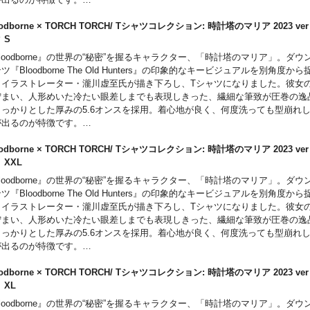
モデルに特製「啓蒙ネームタグ」を装備。ゲームでお馴染みの「啓蒙アイコン
溜まらない「99」の数値はファンなら思わずにやりとしてしまうギミックです
oodborne × TORCH TORCH/ Tシャツコレクション: 時計塔のマリア 2023 v
ると、ゲーム画面と同じく「右上」に配置されているのもポイント。
ク S
loodborne』の世界の“秘密”を握るキャラクター、「時計塔のマリア」。ダ
ツ『Bloodborne The Old Hunters』の印象的なキービジュアルを別角度か
、イラストレーター・瀧川虚至氏が描き下ろし、Tシャツになりました。彼女
佇まい、人形めいた冷たい眼差しまでも表現しきった、繊細な筆致が圧巻の逸
しっかりとした厚みの5.6オンスを採用。着心地が良く、何度洗っても型崩れ
が出るのが特徴です。
モデルに特製「啓蒙ネームタグ」を装備。ゲームでお馴染みの「啓蒙アイコン
溜まらない「99」の数値はファンなら思わずにやりとしてしまうギミックです
oodborne × TORCH TORCH/ Tシャツコレクション: 時計塔のマリア 2023 v
ると、ゲーム画面と同じく「右上」に配置されているのもポイント。
ト XXL
loodborne』の世界の“秘密”を握るキャラクター、「時計塔のマリア」。ダ
ツ『Bloodborne The Old Hunters』の印象的なキービジュアルを別角度か
、イラストレーター・瀧川虚至氏が描き下ろし、Tシャツになりました。彼女
佇まい、人形めいた冷たい眼差しまでも表現しきった、繊細な筆致が圧巻の逸
しっかりとした厚みの5.6オンスを採用。着心地が良く、何度洗っても型崩れ
が出るのが特徴です。
モデルに特製「啓蒙ネームタグ」を装備。ゲームでお馴染みの「啓蒙アイコン
溜まらない「99」の数値はファンなら思わずにやりとしてしまうギミックです
oodborne × TORCH TORCH/ Tシャツコレクション: 時計塔のマリア 2023 v
ると、ゲーム画面と同じく「右上」に配置されているのもポイント。
ト XL
loodborne』の世界の“秘密”を握るキャラクター、「時計塔のマリア」。ダ