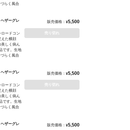
しづらく風合
」と、これ以
。正面から
er ヘザーグレ
5,500
販売価格：
¥
売り切れ
ウンロードコン
ら捉えた横顔
の美しく病ん
品です。生地
しづらく風合
」と、これ以
。正面から
er ヘザーグレ
5,500
販売価格：
¥
売り切れ
ウンロードコン
ら捉えた横顔
の美しく病ん
品です。生地
しづらく風合
」と、これ以
。正面から
er ヘザーグレ
5,500
販売価格：
¥