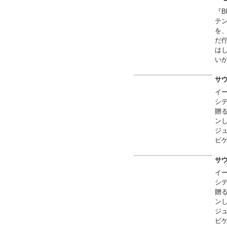
『B
テン
を
だ
は
い
全
上
サウ
見
イ
シ
贈
ン
ジ
ビ
を
■豆
サ
イ
イ
ボ
シ
■
贈
■綿
ン
ジ
■作
ビ
内