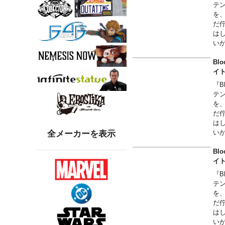
テン
を
だ
は
い
全
上
Bl
見
イ
『B
テン
を
だ
は
い
全メーカーを表示
全
上
Bl
見
イ
『B
テン
を
だ
は
い