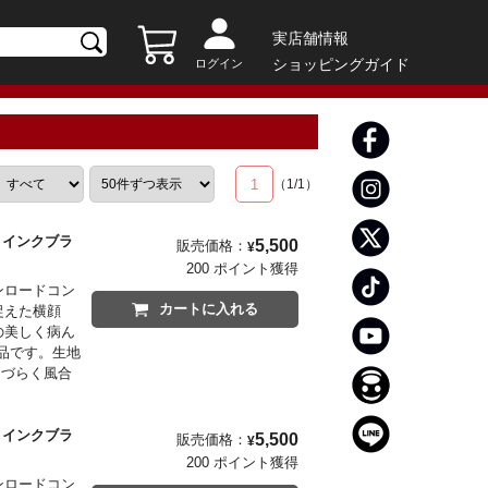
実店舗情報
ショッピングガイド
ログイン
1
（
1
/
1
）
er インクブラ
5,500
販売価格：
¥
200 ポイント獲得
ウンロードコン
カートに入れる
ら捉えた横顔
の美しく病ん
品です。生地
しづらく風合
」と、これ以
。正面から
er インクブラ
5,500
販売価格：
¥
200 ポイント獲得
ウンロードコン