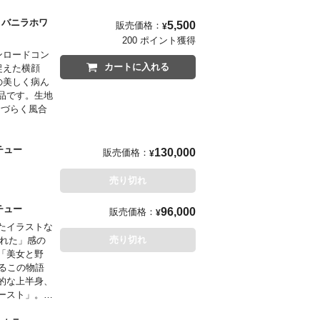
」と、これ以
。正面から
er バニラホワ
5,500
販売価格：
¥
200 ポイント獲得
ウンロードコン
カートに入れる
ら捉えた横顔
の美しく病ん
品です。生地
しづらく風合
」と、これ以
。正面から
 スタチュー
130,000
販売価格：
¥
売り切れ
 スタチュー
96,000
販売価格：
¥
たイラストな
売り切れ
された」感の
「美女と野
るこの物語
的な上半身、
ースト」。流
と無垢、それ