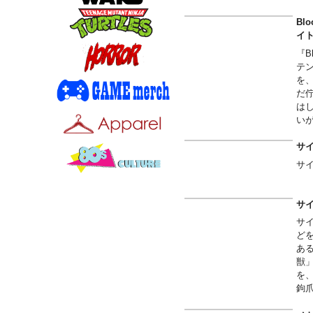
全
上
Bl
見
イ
『B
テン
を
だ
は
い
全
上
サイ
見
サ
サイ
サ
ど
あ
獣
を
鉤
れ