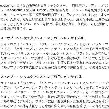
loodborne』の世界の“秘密”を握るキャラクター、「時計塔のマリア」。ダ
ツ『Bloodborne The Old Hunters』の印象的なキービジュアルを別角度か
、イラストレーター・瀧川虚至氏が描き下ろし、Tシャツになりました。彼女
佇まい、人形めいた冷たい眼差しまでも表現しきった、繊細な筆致が圧巻の逸
しっかりとした厚みの5.6オンスを採用。着心地が良く、何度洗っても型崩れ
が出るのが特徴です。
モデルに特製「啓蒙ネームタグ」を装備。ゲームでお馴染みの「啓蒙アイコン
溜まらない「99」の数値はファンなら思わずにやりとしてしまうギミックです
ス・オブ・ヘル 女エクソシスト マリア/ Tシャツ サイズXL
ると、ゲーム画面と同じく「右上」に配置されているのもポイント。
ーライ・ロス（『ホステル』『グリーン・インフェルノ』）とジェイソン・ブ
ディアス』『パラノーマル・アクティビティ』）というハリウッドホラー界の
るTVシリーズ『サウス・オブ・ヘル 女エクソシスト マリア』と、豆魚雷がコ
したオフィシャルTシャツが登場！ 首から悪魔の腕が伸び、マリアの頭を包み
ュアルを中心にデザイン。プリントには、彩度を抑えた艶無しの染み込みイン
ゲイルがマリアの体を支配すると緑色に変化する印象的な瞳は、その部分だけ
重ね刷りすることで、異質な雰囲気を演出しました。
ブログによる徹底解説レビュー: 「
豆魚雷のTシャツ新作ですよー！イーライ
ウス・オブ・ヘル 女エクソシスト マリア/ Tシャツ サイズL
ソン・ブラム、ハリウッドホラー二大巨頭が贈るTVシリーズ『サウス・オブ
ーライ・ロス（『ホステル』『グリーン・インフェルノ』）とジェイソン・ブ
ディカラー：クリームホワイト
ディアス』『パラノーマル・アクティビティ』）というハリウッドホラー界の
高精細シルクスクリーンプリント：染み込みパープル、グロスグリーン
るTVシリーズ『サウス・オブ・ヘル 女エクソシスト マリア』と、豆魚雷がコ
100%・5.6oz ヘビーウェイトボディ
したオフィシャルTシャツが登場！ 首から悪魔の腕が伸び、マリアの頭を包み
ュアルを中心にデザイン。プリントには、彩度を抑えた艶無しの染み込みイン
品紹介
ゲイルがマリアの体を支配すると緑色に変化する印象的な瞳は、その部分だけ
側に悪魔「アビゲイル」を宿し、依頼を受けて悪魔を狩る”女エクソシスト”・