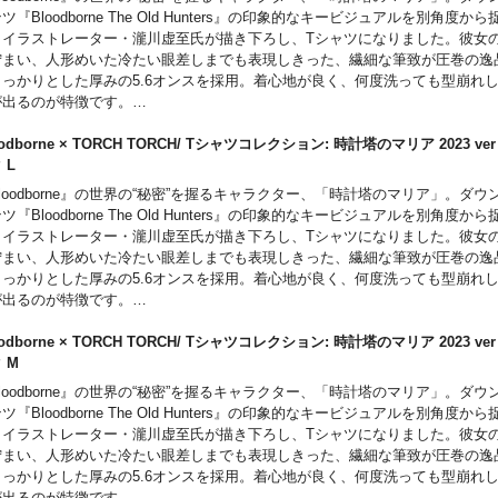
ツ『Bloodborne The Old Hunters』の印象的なキービジュアルを別角度か
、イラストレーター・瀧川虚至氏が描き下ろし、Tシャツになりました。彼女
佇まい、人形めいた冷たい眼差しまでも表現しきった、繊細な筆致が圧巻の逸
しっかりとした厚みの5.6オンスを採用。着心地が良く、何度洗っても型崩れ
が出るのが特徴です。
モデルに特製「啓蒙ネームタグ」を装備。ゲームでお馴染みの「啓蒙アイコン
溜まらない「99」の数値はファンなら思わずにやりとしてしまうギミックです
oodborne × TORCH TORCH/ Tシャツコレクション: 時計塔のマリア 2023 v
ると、ゲーム画面と同じく「右上」に配置されているのもポイント。
ク L
loodborne』の世界の“秘密”を握るキャラクター、「時計塔のマリア」。ダ
ツ『Bloodborne The Old Hunters』の印象的なキービジュアルを別角度か
、イラストレーター・瀧川虚至氏が描き下ろし、Tシャツになりました。彼女
佇まい、人形めいた冷たい眼差しまでも表現しきった、繊細な筆致が圧巻の逸
しっかりとした厚みの5.6オンスを採用。着心地が良く、何度洗っても型崩れ
が出るのが特徴です。
モデルに特製「啓蒙ネームタグ」を装備。ゲームでお馴染みの「啓蒙アイコン
溜まらない「99」の数値はファンなら思わずにやりとしてしまうギミックです
oodborne × TORCH TORCH/ Tシャツコレクション: 時計塔のマリア 2023 v
ると、ゲーム画面と同じく「右上」に配置されているのもポイント。
ク M
loodborne』の世界の“秘密”を握るキャラクター、「時計塔のマリア」。ダ
ツ『Bloodborne The Old Hunters』の印象的なキービジュアルを別角度か
、イラストレーター・瀧川虚至氏が描き下ろし、Tシャツになりました。彼女
佇まい、人形めいた冷たい眼差しまでも表現しきった、繊細な筆致が圧巻の逸
しっかりとした厚みの5.6オンスを採用。着心地が良く、何度洗っても型崩れ
が出るのが特徴です。