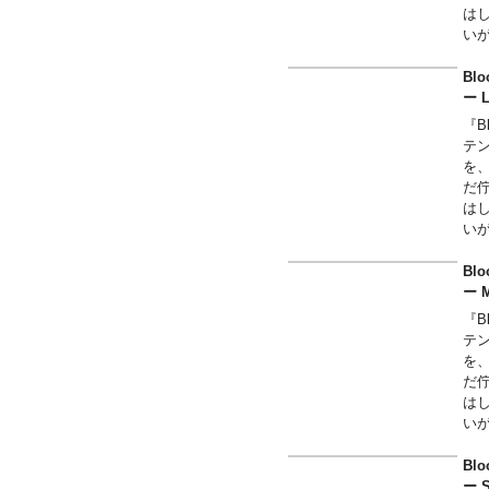
は
い
全
上
Bl
見
ー
『B
テン
を
だ
は
い
全
上
Bl
見
ー
『B
テン
を
だ
は
い
全
上
Bl
見
ー