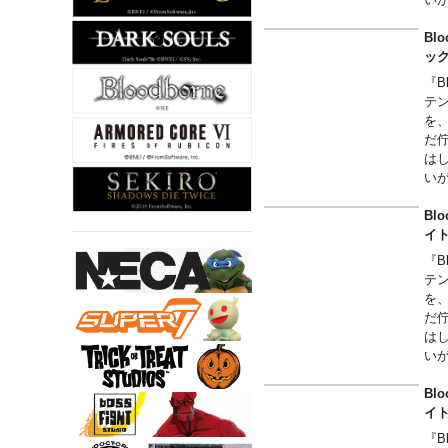
全
上
Bl
見
ッ
『B
テン
を
だ
は
い
全
上
Bl
見
イ
『B
テン
を
だ
は
い
全
上
Bl
見
イ
『B