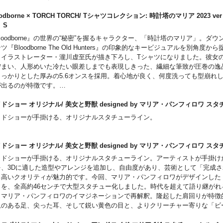
モデルに特製「啓蒙ネームタグ」を装備。ゲームでお馴染みの「啓蒙アイコン
溜まらない「99」の数値はファンなら思わずにやりとしてしまうギミックです
oodborne × TORCH TORCH/ Tシャツコレクション: 時計塔のマリア 2023 v
ると、ゲーム画面と同じく「右上」に配置されているのもポイント。
ト S
loodborne』の世界の“秘密”を握るキャラクター、「時計塔のマリア」。ダ
ツ『Bloodborne The Old Hunters』の印象的なキービジュアルを別角度か
、イラストレーター・瀧川虚至氏が描き下ろし、Tシャツになりました。彼女
佇まい、人形めいた冷たい眼差しまでも表現しきった、繊細な筆致が圧巻の逸
しっかりとした厚みの5.6オンスを採用。着心地が良く、何度洗っても型崩れ
が出るのが特徴です。
モデルに特製「啓蒙ネームタグ」を装備。ゲームでお馴染みの「啓蒙アイコン
溜まらない「99」の数値はファンなら思わずにやりとしてしまうギミックです
ドショー オリジナル/ 美女と野獣 designed by マリア・パンフィロワ
ると、ゲーム画面と同じく「右上」に配置されているのもポイント。
イドショーが手掛ける、オリジナルスタチューライン。
ドショー オリジナル/ 美女と野獣 designed by マリア・パンフィロワ
イドショーが手掛ける、オリジナルスタチューライン。アーティストが手掛け
を、3Dに適した造型やアレンジを追加し、自由度があり、芸術として「完成
る高いクオリティが魅力的です。今回、マリア・パンフィロワがデザインした
」を、全高約46センチで大型スタチュー化しました。時代を超えて語り継がれ
、マリア・パンフィロワのイマジネーションで再解釈。隆起した肩回りが特徴
爪のある足、尖った耳、そして鋭い黄色の目と、よりクリーチャー寄りな「ビ
るブロンド、シルクのような薄さまで表現したローブの「ビューティ」。本能