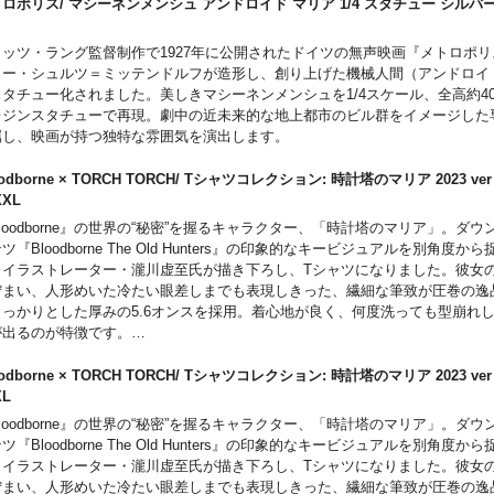
れのコントラストを引き立たせるポージングと構図は秀逸の一言。2人が絡み
ロポリス/ マシーネンメンシュ アンドロイド マリア 1/4 スタチュー シルバ
ひお手元で。
er
リッツ・ラング監督制作で1927年に公開されたドイツの無声映画『メトロポ
ター・シュルツ＝ミッテンドルフが造形し、創り上げた機械人間（アンドロイ
スタチュー化されました。美しきマシーネンメンシュを1/4スケール、全高約4
レジンスタチューで再現。劇中の近未来的な地上都市のビル群をイメージした
属し、映画が持つ独特な雰囲気を演出します。
oodborne × TORCH TORCH/ Tシャツコレクション: 時計塔のマリア 2023 v
 XXL
loodborne』の世界の“秘密”を握るキャラクター、「時計塔のマリア」。ダ
ツ『Bloodborne The Old Hunters』の印象的なキービジュアルを別角度か
、イラストレーター・瀧川虚至氏が描き下ろし、Tシャツになりました。彼女
佇まい、人形めいた冷たい眼差しまでも表現しきった、繊細な筆致が圧巻の逸
しっかりとした厚みの5.6オンスを採用。着心地が良く、何度洗っても型崩れ
が出るのが特徴です。
モデルに特製「啓蒙ネームタグ」を装備。ゲームでお馴染みの「啓蒙アイコン
溜まらない「99」の数値はファンなら思わずにやりとしてしまうギミックです
oodborne × TORCH TORCH/ Tシャツコレクション: 時計塔のマリア 2023 v
ると、ゲーム画面と同じく「右上」に配置されているのもポイント。
 XL
loodborne』の世界の“秘密”を握るキャラクター、「時計塔のマリア」。ダ
ツ『Bloodborne The Old Hunters』の印象的なキービジュアルを別角度か
、イラストレーター・瀧川虚至氏が描き下ろし、Tシャツになりました。彼女
佇まい、人形めいた冷たい眼差しまでも表現しきった、繊細な筆致が圧巻の逸