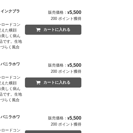
」と、これ以
。正面から
er インクブラ
5,500
販売価格：
¥
200 ポイント獲得
ウンロードコン
カートに入れる
ら捉えた横顔
の美しく病ん
品です。生地
しづらく風合
」と、これ以
。正面から
er バニラホワ
5,500
販売価格：
¥
200 ポイント獲得
ウンロードコン
カートに入れる
ら捉えた横顔
の美しく病ん
品です。生地
しづらく風合
」と、これ以
。正面から
er バニラホワ
5,500
販売価格：
¥
200 ポイント獲得
ウンロードコン