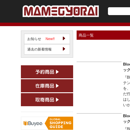
商品一覧
お知らせ
New!!
過去の新着情報
Bl
ッ
『B
テン
を
だ
は
い
全
上
Bl
見
ッ
『B