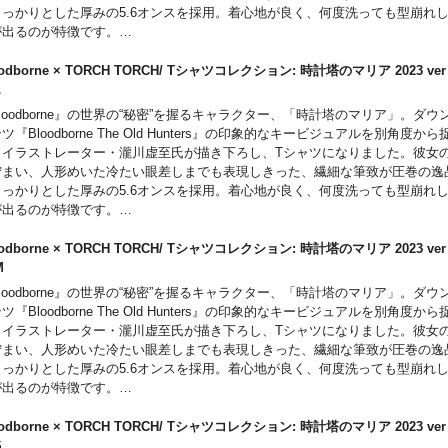
しっかりとした厚みの5.6オンスを採用。着心地が良く、何度洗っても型崩れ
が出るのが特徴です。
モデルに特製「啓蒙ネームタグ」を装備。ゲームでお馴染みの「啓蒙アイコン
溜まらない「99」の数値はファンなら思わずにやりとしてしまうギミックです
oodborne × TORCH TORCH/ Tシャツコレクション: 時計塔のマリア 2023 v
ると、ゲーム画面と同じく「右上」に配置されているのもポイント。
 L
loodborne』の世界の“秘密”を握るキャラクター、「時計塔のマリア」。ダ
ツ『Bloodborne The Old Hunters』の印象的なキービジュアルを別角度か
、イラストレーター・瀧川虚至氏が描き下ろし、Tシャツになりました。彼女
佇まい、人形めいた冷たい眼差しまでも表現しきった、繊細な筆致が圧巻の逸
しっかりとした厚みの5.6オンスを採用。着心地が良く、何度洗っても型崩れ
が出るのが特徴です。
モデルに特製「啓蒙ネームタグ」を装備。ゲームでお馴染みの「啓蒙アイコン
溜まらない「99」の数値はファンなら思わずにやりとしてしまうギミックです
oodborne × TORCH TORCH/ Tシャツコレクション: 時計塔のマリア 2023 v
ると、ゲーム画面と同じく「右上」に配置されているのもポイント。
 M
loodborne』の世界の“秘密”を握るキャラクター、「時計塔のマリア」。ダ
ツ『Bloodborne The Old Hunters』の印象的なキービジュアルを別角度か
、イラストレーター・瀧川虚至氏が描き下ろし、Tシャツになりました。彼女
佇まい、人形めいた冷たい眼差しまでも表現しきった、繊細な筆致が圧巻の逸
しっかりとした厚みの5.6オンスを採用。着心地が良く、何度洗っても型崩れ
が出るのが特徴です。
モデルに特製「啓蒙ネームタグ」を装備。ゲームでお馴染みの「啓蒙アイコン
溜まらない「99」の数値はファンなら思わずにやりとしてしまうギミックです
oodborne × TORCH TORCH/ Tシャツコレクション: 時計塔のマリア 2023 v
ると、ゲーム画面と同じく「右上」に配置されているのもポイント。
 S