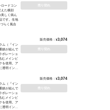
売り切れ
ウンロードコン
ら捉えた横顔
の美しく病ん
品です。生地
しづらく風合
」と、これ以
。正面から
3,074
販売価格：
¥
ラム（『イン
売り切れ
重鎮が組んで
ラボレーショ
込むメインビ
クを使用。ア
に透明インク
・ロス×ジェ
3,074
販売価格：
¥
・ヘル』！
」
■
ラム（『イン
売り切れ
重鎮が組んで
ラボレーショ
込むメインビ
クを使用。ア
に透明インク
マリア（演／