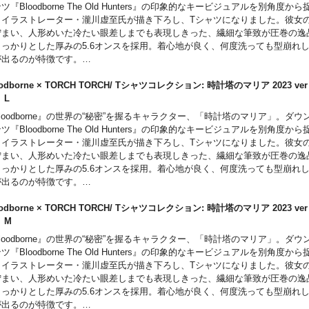
ツ『Bloodborne The Old Hunters』の印象的なキービジュアルを別角度か
、イラストレーター・瀧川虚至氏が描き下ろし、Tシャツになりました。彼女
佇まい、人形めいた冷たい眼差しまでも表現しきった、繊細な筆致が圧巻の逸
しっかりとした厚みの5.6オンスを採用。着心地が良く、何度洗っても型崩れ
が出るのが特徴です。
モデルに特製「啓蒙ネームタグ」を装備。ゲームでお馴染みの「啓蒙アイコン
溜まらない「99」の数値はファンなら思わずにやりとしてしまうギミックです
oodborne × TORCH TORCH/ Tシャツコレクション: 時計塔のマリア 2023 v
ると、ゲーム画面と同じく「右上」に配置されているのもポイント。
ト L
loodborne』の世界の“秘密”を握るキャラクター、「時計塔のマリア」。ダ
ツ『Bloodborne The Old Hunters』の印象的なキービジュアルを別角度か
、イラストレーター・瀧川虚至氏が描き下ろし、Tシャツになりました。彼女
佇まい、人形めいた冷たい眼差しまでも表現しきった、繊細な筆致が圧巻の逸
しっかりとした厚みの5.6オンスを採用。着心地が良く、何度洗っても型崩れ
が出るのが特徴です。
モデルに特製「啓蒙ネームタグ」を装備。ゲームでお馴染みの「啓蒙アイコン
溜まらない「99」の数値はファンなら思わずにやりとしてしまうギミックです
oodborne × TORCH TORCH/ Tシャツコレクション: 時計塔のマリア 2023 v
ると、ゲーム画面と同じく「右上」に配置されているのもポイント。
ト M
loodborne』の世界の“秘密”を握るキャラクター、「時計塔のマリア」。ダ
ツ『Bloodborne The Old Hunters』の印象的なキービジュアルを別角度か
、イラストレーター・瀧川虚至氏が描き下ろし、Tシャツになりました。彼女
佇まい、人形めいた冷たい眼差しまでも表現しきった、繊細な筆致が圧巻の逸
しっかりとした厚みの5.6オンスを採用。着心地が良く、何度洗っても型崩れ
が出るのが特徴です。