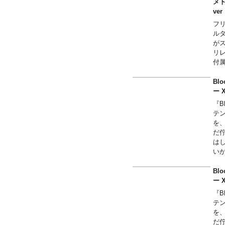
ぞ
メト
ぜ
v
フ
ル
が
リ
付
Bl
ー
『B
テン
を
だ
は
い
全
上
Bl
見
ー
『B
テン
を
だ