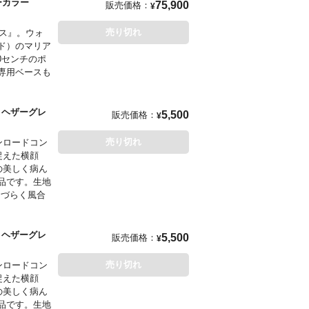
合った芸術、
ーカラー
75,900
販売価格：
¥
売り切れ
リス』。ウォ
ド）のマリア
0センチのポ
専用ベースも
er ヘザーグレ
5,500
販売価格：
¥
売り切れ
ウンロードコン
ら捉えた横顔
の美しく病ん
品です。生地
しづらく風合
」と、これ以
。正面から
er ヘザーグレ
5,500
販売価格：
¥
売り切れ
ウンロードコン
ら捉えた横顔
の美しく病ん
品です。生地