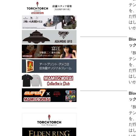
テン
を
だ
は
い
全
上
Bl
見
ッ
『B
テン
を
だ
は
い
全
上
Bl
見
ッ
『B
テン
を
だ
は
い