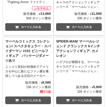
『Fighting Armor ファイティン
キャラのアクションフィギュア
グアーマー』。シリーズ特別版
シリーズ「マーベルレジェン
としてラインナップするのは
ド」。6インチを中心にラインナ
13,860
11,000
販売価格：
販売価格：
¥
¥
「俺ちゃん」デッドプールの
ップし、特に可動に特化させな
504 ポイント獲得
200 ポイント獲得
「X-FORCE」バージョンです！
がらも、そのスタイルなどの再
トイマニアでもあるデザイナー
限度も十分で、マーベルファン
カートに入れる
カートに入れる
大天風光成氏が「デップー」を
の信頼を獲得しています。
アレンジデザイン。原型製作、
さらに可動域を広げ、アクセサ
ディレクションは小松原博之氏
リーも充実、最大級のプレイバ
マーベルコミックス コレクシ
SPIDER-MAN/ マーベルレジ
が担当。人体が内包されている
リューを追求した新シリーズ
ョン/ スペクタキュラー・スパ
ェンド クラシックス 6インチ
「トニー・スターク製スーツ」
「マーベルレジェンドマキシマ
イダーマン #101 ビニールフ
アクションフィギュア: カメ
を意識して造型され、各関節ポ
ム」に、コミック版デザインの
ィギュア パッケージダメー
レオン
イントも極めて人体に近い位置
デッドプールが参戦！
ジあり
での可動を追及しています。各
ハズブロが展開する、マーベル
所にダイキャストを使用し重厚
キャラのアクションフィギュア
ニッコリ笑顔が特徴的でアメリ
感を再現！刀2本、手裏剣、銃な
シリーズ「マーベルレジェン
カを中心に新たなファン層を獲
ど武器パーツが装着可能で、空
ド」。6インチを中心にラインナ
得しつつある注目のメーカー
中でのアクションシーン用の台
ップし、特に可動に特化させな
「Youtooz」から、スパイダーマ
8,580
販売価格：
¥
座も付属します。
がらも、そのスタイルなどの再
ンコミックスの印象的なカバー
5,800
販売価格：
156 ポイント獲得
¥
※お取り寄せ商品はご注文後出
限度も十分で、マーベルファン
を再現したシリーズが登場で
残り1点
104 ポイント獲得
荷までに1週間前後必要となりま
の信頼を獲得しています。
す。こちらは1976年にリリース
す。
レトロなブリスター仕様となっ
された「スペクタキュラー・ス
カートに入れる
カートに入れる
※メーカー在庫品切れの場合、
た「マーベルレジェンドクラシ
パイダーマン #101」のカバーと
商品をご用意出来ない場合もご