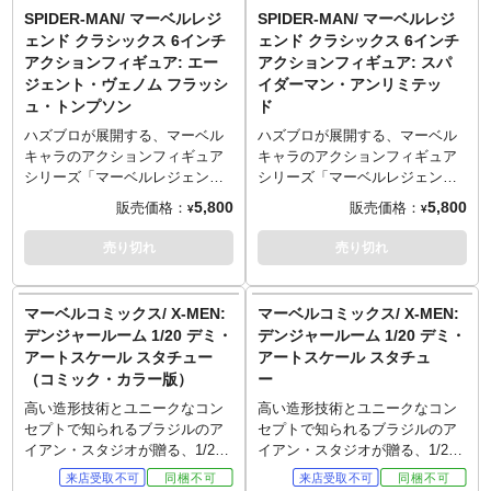
リーも充実、最大級のプレイバ
レトロなブリスター仕様となっ
SPIDER-MAN/ マーベルレジ
SPIDER-MAN/ マーベルレジ
リューを追求した新シリーズ
た「マーベルレジェンドクラシ
ェンド クラシックス 6インチ
ェンド クラシックス 6インチ
「マーベルレジェンドマキシマ
ックス」から、「エレクトロ」
アクションフィギュア: エー
アクションフィギュア: スパ
ム」がスタートします。コミッ
フランシーヌ・フライがライン
ジェント・ヴェノム フラッシ
イダーマン・アンリミテッ
クシリーズの「親愛なる隣人」
ナップです。全高約15センチの
ュ・トンプソン
ド
スパイディを、全高約15センチ
ボディに約25箇所の可動域を擁
でアクションフィギュア化。ピ
し、プロポーションを損なうこ
ハズブロが展開する、マーベル
ハズブロが展開する、マーベル
ーター・パーカーの素顔を含む
となく細部まで再現。アクセサ
キャラのアクションフィギュア
キャラのアクションフィギュア
頭部計3種、スパイダーセンス、
リーとして差し替え用ハンドパ
シリーズ「マーベルレジェン
シリーズ「マーベルレジェン
スパイダーウェブ、ウェブブラ
ーツ、エフェクトパーツなどが
ド」。6インチを中心にラインナ
ド」。6インチを中心にラインナ
5,800
5,800
販売価格：
販売価格：
¥
¥
スト、ウェブシールドのエフェ
付属。
ップし、特に可動に特化させな
ップし、特に可動に特化させな
クトパーツ、豊富な差し替え用
がらも、そのスタイルなどの再
がらも、そのスタイルなどの再
売り切れ
売り切れ
ハンドパーツ、台座、ネット状
限度も十分で、マーベルファン
限度も十分で、マーベルファン
のスパイダーウェブとウェブブ
の信頼を獲得しています。
の信頼を獲得しています。
ラストなどが付属し、さまざま
レトロなブリスター仕様となっ
レトロなブリスター仕様となっ
マーベルコミックス/ X-MEN:
マーベルコミックス/ X-MEN:
なスタイルでのディスプレイ演
た「マーベルレジェンドクラシ
た「マーベルレジェンドクラシ
デンジャールーム 1/20 デミ・
デンジャールーム 1/20 デミ・
出が可能です。
ックス」から、「エージェン
ックス」から、スパイダーマ
アートスケール スタチュー
アートスケール スタチュ
ト・ヴェノム」ことフラッシ
ン・アンリミテッドがラインナ
（コミック・カラー版）
ー
ュ・トンプソンがラインナップ
ップです。全高約15センチのボ
です。全高約15センチのボディ
ディに約25箇所の可動域を擁
高い造形技術とユニークなコン
高い造形技術とユニークなコン
に約25箇所の可動域を擁し、プ
し、プロポーションを損なうこ
セプトで知られるブラジルのア
セプトで知られるブラジルのア
ロポーションを損なうことなく
となく細部まで再現。アクセサ
イアン・スタジオが贈る、1/20
イアン・スタジオが贈る、1/20
細部まで再現。アクセサリーと
リーとして差し替え用ハンドパ
スケールのスタチュー「デミ・
スケールのスタチュー「デミ・
してハンドガン、ライフル、差
ーツなどが付属。