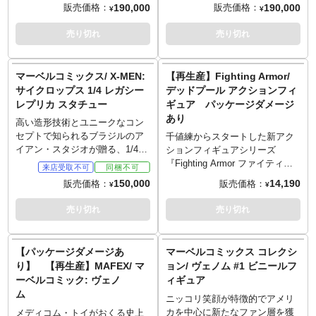
アートスケール」。恵まれし子
アートスケール」。恵まれし子
190,000
190,000
販売価格：
販売価格：
¥
¥
し替え用頭部＆ハンドパーツな
らの学園をはじめとするX-MEN
らの学園をはじめとするX-MEN
どが付属。
の本拠地にある戦闘訓練施設
の本拠地にある戦闘訓練施設
売り切れ
売り切れ
「デンジャールーム」で、巨大
「デンジャールーム」で、巨大
なセンチネル相手に訓練をつ
なセンチネル相手に訓練をつ
む、X-MENのメンバー（ウルヴ
む、X-MENのメンバー（ウルヴ
マーベルコミックス/ X-MEN:
【再生産】Fighting Armor/
ァリン、サイクロップス、ジー
ァリン、サイクロップス、ジー
サイクロップス 1/4 レガシー
デッドプール アクションフィ
ン・グレイ、ストーム、バンシ
ン・グレイ、ストーム、バンシ
レプリカ スタチュー
ギュア パッケージダメージ
ー、コロッサス）の姿をジオラ
ー、コロッサス）の姿をジオラ
あり
マスタチューとして立体化。こ
マスタチューとして立体化。
高い造形技術とユニークなコン
ちらはコミック版のカラーを基
セプトで知られるブラジルのア
千値練からスタートした新アク
調としたコミック・カラー版。
イアン・スタジオが贈る、1/4ス
ションフィギュアシリーズ
ケールのスタチュー「レガシー
『Fighting Armor ファイティン
レプリカ・シリーズ」。X-MEN
グアーマー』。シリーズ第5弾と
150,000
14,190
販売価格：
販売価格：
¥
¥
の初期メンバーであり、初代リ
してラインナップするのは「俺
ーダー、サイクロプスの姿を、
ちゃん」デッドプール！トイマ
売り切れ
売り切れ
迫力の1/4スケールで表現したス
ニアでもあるデザイナー大天風
タチューがシリーズにラインナ
光成氏が「デップー」をアレン
ップ！目から発するオプティッ
ジデザイン。原型製作、ディレ
【パッケージダメージあ
マーベルコミックス コレクシ
クブラストもエフェクトパーツ
クションは小松原博之氏が担
り】 【再生産】MAFEX/ マ
ョン/ ヴェノム #1 ビニールフ
で再現したヘッドパーツと取り
当。人体が内包されている「ト
ーベルコミック: ヴェノ
ィギュア
換える事で堪能可能。マッシヴ
ニー・スターク製スーツ」を意
ム
なその身体の表現にもぜひご注
識して造型され、各関節ポイン
ニッコリ笑顔が特徴的でアメリ
目を。
トも極めて人体に近い位置での
カを中心に新たなファン層を獲
メディコム・トイがおくる史上