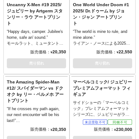
ブリスターを採用。ハズブロ、
枚。2025年のJ.M.デマティス著
混沌と災厄の灰の中から蘇る
Uncanny X-Men #19 2025/
One World Under Doom #1
攻めています！
『Spider-Man ’94 #1』、そのカ
「フェニックス」をサイドショ
ジュビリー by Artgerm スタ
2025/ Dr.ドゥーム by ジョ
バーを手掛けたジョン・ジャン
ーがアートプリント化しまし
ンリー・ラウ アートプリン
ン・ジャン アートプリン
のアートを元に作成。今回はレ
た。2025年のステファニー・フ
ト
ト
インボーラバホロフォイル紙に
ィリップス著『Phoenix #11』、
プリントされ、独特な雰囲気を
そのカバーを手掛けたルーカ
“Happy days, camper. Jubilee's
“The world is mine to rule, and
放ちます。こちらは、鏡合わせ
ス・ヴェルネックのアートを元
home, safe an' sound.”
mine alone.”
のようなポーズとなったシンビ
に作成。今回はレインボーラバ
モールラット、ミュータント、
ライアン・ノースによる2025年
オートスーツ版として製作さ
ホロフォイル紙にプリントさ
ヴァンパイア、兵士、そして友
のコミック『One World Under
20,350
22,550
販売価格：
販売価格：
¥
¥
れ、通常版との豪華2枚セットで
れ、独特な雰囲気を放ちます。
人。これまで多くの「顔」を持
Doom #1』のバリアントカバ
お届け！
ったジュビレーション・リー。
ー。メインで描かれたのは「至
売り切れ
売り切れ
ネオンサインや近未来的なショ
高の魔術師（ソーサラー・スプ
ップがひしめき合い、光り輝く
リーム）」ノドクター・ドゥー
サイバーシティから抜け出した
ム。改変された惑星を持つかの
The Amazing Spider-Man
マーベルコミック/ ジュビリー
かのような「ジュビリー」は一
ようなアートはジョン・ジャン
#12/ スパイダーマン vs ドク
プレミアムフォーマット フィ
味違います。おなじみのガムで
によるもの。サイドショーの手
オク by リー・ベルメホ アー
ギュア
チャーミング！ ARTGERM/スタ
により、ホロフォイル紙（ホロ
トプリント
ンリー・ラウにより描かれた、
グラム紙）でのアートプリント
サイドショーの「マーベルコミ
2025年『Uncanny X-Men #19』
化されました。
ック」プレミアムフォーマット
“If he crosses my path again,
バリアントカバーがここにアー
シリーズに、ジュビリーがライ
our next encounter will be his
トプリント化となりました。
ンナップ！スケートボードで颯
last!”
爽と登場となったX-MENのジュ
2025年にジョー・ケリー著
20,350
230,000
販売価格：
販売価格：
¥
¥
ビリーを、全高約47センチでス
『The Amazing Spider-Man
タチュー化しました。頭部は右
#12』のヴァリアントカバー、リ