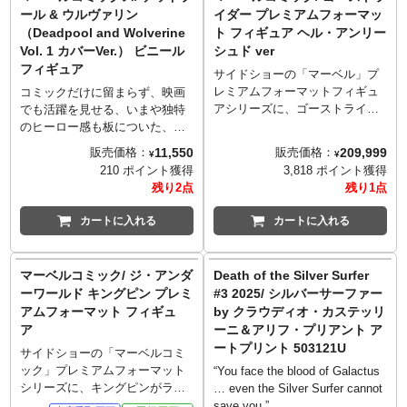
的な髪型や凛々しい表情を再
た監督・アニメーター、今石洋
ール & ウルヴァリン
イダー プレミアムフォーマッ
現。コスチュームは、ディテー
之氏の描く圧倒的物量で押し寄
（Deadpool and Wolverine
ト フィギュア ヘル・アンリー
ルや素材にこだわり抜き、質感
せるヴェノムが登場です。シン
Vol. 1 カバーVer.） ビニール
シュド ver
に至るまで精巧な仕上がりに。
ビオート共生体であるヴェノム
フィギュア
筋肉隆々のボディ素体はシーム
が、今石氏ならではの巨大でパ
サイドショーの「マーベル」プ
レスを採用、肘関節や浮き出る
ワフルな腕部を特徴とするケタ
レミアムフォーマットフィギュ
コミックだけに留まらず、映画
血管など、肉体美を表現。アダ
外れのボリューム感のある体躯
アシリーズに、ゴーストライダ
でも活躍を見せる、いまや独特
マンチウムの爪が取り外し可能
で出現。血管が貼り巡る筋肉は
ーの「ヘル・アンリーシュド」
のヒーロー感も板についた、第
な拳を含む差し替え用ハンドパ
極限まで太く隆起し、今まさに
バージョンがラインナップとな
四の壁を越えてくるおしゃべり
11,550
209,999
販売価格：
販売価格：
¥
¥
ーツ、イラストカード（リーフ
反撃を開始します！
りました。地面から勢いよく飛
ヒーロー、デッドプールが、ア
210 ポイント獲得
3,818 ポイント獲得
サイズ）付きのフィギュアスタ
(C) 2024 MARVEL
び出してきたかのようなヘルバ
メリカでは人気が高まっている
残り2点
残り1点
ンドが付属し、多彩なディスプ
イク、その上に立つゴーストラ
ニッコリ笑顔でお馴染みのフィ
レイが楽しめます。
イダーの姿を、全高約53セン
ギュアメーカー「Youtooz」のマ
カートに入れる
カートに入れる
チ、なんと全長は約61センチと
ーベルシリーズに参戦です。こ
いう大型スタチューとして立体
ちらは、コミック『Deadpool
化しました。炎を宿したゴース
and Wolverine Vol. 1』でタイラ
マーベルコミック/ ジ・アンダ
Death of the Silver Surfer
トライダー頭部は、差し替えで
ー・カークハム氏の描いたカバ
ーワールド キングピン プレミ
#3 2025/ シルバーサーファー
変身途中を表現した頭部に変更
ーからインスパイアを受け、間
アムフォーマット フィギュ
by クラウディオ・カステッリ
可能。バイカースタイルのコス
一髪デッドプールを担いで逃げ
ア
ーニ＆アリフ・プリアント ア
チューム、ヘルバイクの熱を帯
るウルヴァリンと助らてもおち
ートプリント 503121U
びたチェーンなど、細部に至る
ゃらけっぱなしなデッドプール
サイドショーの「マーベルコミ
まで精巧に造り込み。
の姿を立体化！
ック」プレミアムフォーマット
“You face the blood of Galactus
※入荷数の減数などによりご予
シリーズに、キングピンがライ
… even the Silver Surfer cannot
約をキャンセル頂く場合や、分
ンナップ！
save you.”