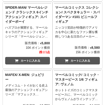
ックス」から、カメレオンがラ
してJohn Byrneによって描かれ
ざいます。
インナップです。全高約15セン
たアートをチョイス。ブラック
SPIDER-MAN/ マーベルレジ
マーベルコミックス コレクシ
チのボディに約25箇所の可動域
＆ホワイトで描かれた摩天楼を
ェンド クラシックス 6インチ
ョン/ スペクタキュラー・スパ
を擁し、プロポーションを損な
背に空を舞うスパイダーマンの
アクションフィギュア: スパ
イダーマン #101 ビニールフ
うことなく細部まで再現。アク
姿を見事にディフォルメ化！
イダーボーイ
ィギュア
セサリーとしてハンドガン、ラ
※パッケージは輸送用となりま
イフル、差し替え用頭ハンドパ
すため、パッケージに多少の傷
ハズブロが展開する、マーベル
ニッコリ笑顔が特徴的でアメリ
ーツなどが付属。
やダメージがある場合もござい
キャラのアクションフィギュア
カを中心に新たなファン層を獲
ます。
シリーズ「マーベルレジェン
得しつつある注目のメーカー
ド」。6インチを中心にラインナ
「Youtooz」から、スパイダーマ
5,800
販売価格：
¥
ップし、特に可動に特化させな
ンコミックスの印象的なカバー
8,580
販売価格：
104 ポイント獲得
¥
がらも、そのスタイルなどの再
を再現したシリーズが登場で
残り1点
156 ポイント獲得
限度も十分で、マーベルファン
す。こちらは1976年にリリース
の信頼を獲得しています。
された「スペクタキュラー・ス
カートに入れる
カートに入れる
レトロなブリスター仕様となっ
パイダーマン #101」のカバーと
た「マーベルレジェンドクラシ
してJohn Byrneによって描かれ
ックス」から、スパイダーボー
たアートをチョイス。ブラック
MAFEX/ X-MEN: ジュビリ
マーベルコミック/ コミック・
イがラインナップです。全高約
＆ホワイトで描かれた摩天楼を
ー
マスターピース 1/6 フィギュ
15センチのボディに約25箇所の
背に空を舞うスパイダーマンの
ア: ヴェノム
メディコム・トイがおくる史上
可動域を擁し、プロポーション
姿を見事にディフォルメ化！
最強のアクションフィギュアシ
を損なうことなく細部まで再
※パッケージは輸送用となりま
ホットトイズのコミックマスタ
リーズ「マフェックス
現。アクセサリーとしてバック
すため、パッケージに多少の傷
ーピースに、マーベルコミック
（MAFEX）」。全高約15センチ
パック、差し替え用頭部＆ハン
やダメージがある場合もござい
からヴェノムがラインナップ。
レベルのボディに新規設計のジ
ドパーツなどが付属。
ます。
コミック版のヴェノムの姿を全