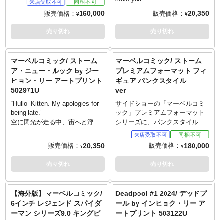
納での入荷となる場合がござい
その影響力に違わぬ巨体を誇る
惑星の終焉を告げる存在「ヘラ
160,000
20,350
販売価格：
販売価格：
¥
¥
ます。またパッケージは輸送用
「ジ・アンダーワールド」キン
ルド」。その1体であったシルバ
となりますため、パッケージに
グピンを、全高約59センチとい
ーサーファーの姿が見えたとい
売り切れ
売り切れ
多少の傷やダメージがある場合
う圧倒的なスケールで立体化し
うことは、終わりが近いことを
もございます。
ました。片手でデアデビルのマ
知るのと同義。そう、すぐ後ろ
スクを握りつぶし、ひび割れた
にはギャラクタスの姿を捉
マーベルコミック/ ストーム
マーベルコミック/ ストーム
床の上で赤いビリークラブを
え…。マーベルより2025年に刊
ア・ニュー・ルック by ジー
プレミアムフォーマット フィ
粉々に踏み砕いているという、
行されたグレッグ・パック著
ヒョン・リー アートプリント
ギュア パンクスタイル
非の打ち所がない圧倒的存在
『Death of the Silver Surfer
502971U
ver
感！ダイヤモンドがあしらわれ
#3』、そのバリアントカバーが
た杖、邸宅の内装をイメージし
サイドショーよりアートプリン
“Hullo, Kitten. My apologies for
サイドショーの「マーベルコミ
たベースなど、セレブリティな
ト化されました。クラウディ
being late.”
ック」プレミアムフォーマット
点はキングピンならでは！
オ・カステッリーニとアリフ・
空に閃光が走る中、宙へと浮か
シリーズに、パンクスタイルの
プリアントによる刺激的なアー
び上がるストーム。周囲は荒れ
ストームがラインナップ！
トは、今回パールラバホロフォ
狂うサイクロンが渦巻き、それ
「Uncanny X-Men #173」で初登
20,350
180,000
販売価格：
販売価格：
¥
¥
イル紙にプリントされ、独特な
とは対照的に冷静沈着な表情。
場となったこの姿を、全高約64
雰囲気を放ちます。
80年代のコミックに登場したパ
センチでスタチュー化しまし
売り切れ
売り切れ
ンクロックスタイルとなったス
た。アイコン的な全身黒のパン
トームを、ジーヒョン・リーが
クコスチュームは、80年代初頭
描きます。同タイミングで発表
のアナーキーな美学に影響を受
【海外版】マーベルコミック/
Deadpool #1 2024/ デッドプ
されたプレミアムフォーマット
けた「アンサンブル」。、高く
6インチ レジェンド スパイダ
ール by インヒョク・リー ア
版ストームと並べてディスプレ
そびえる白いモヒカンと長いポ
ーマン シリーズ9.0 キングピ
ートプリント 503122U
イ、夢が広がります。サイドシ
ニーテール、タイトなパンツ、