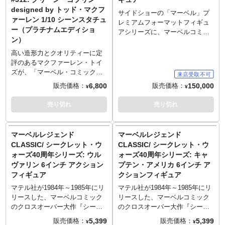
チョイス。美麗に描かれたシン
見逃せないアイテム！
designed by トッド・マクフ
ビオートに包まれてゆくスパイ
サイドショーの「マーベル」プ
ァーレン 1/10 シーンスタチュ
ダーマンの姿を見事にディフォ
レミアムフォーマットフィギュ
ー（プラチナムエディショ
ルメ化！
アシリーズに、マーベルコミッ
ン）
クからビーストのダイナミック
なスタチューが登場です。逆立
高い造形力とクオリティーに定
ちしながら実験を進めるビース
評のあるマクファーレン・トイ
トの姿を、大迫力の全高約67セ
ズが、「マーベル・コミック」
ンチで立体化。筋肉質ながらも
の名作カバーアートを立体化す
6,800
150,000
販売価格：
販売価格：
¥
¥
しなやかなボディ、試験管とフ
る1/10スケール「シーン・フィ
ラスコを器用に持った足まで、
ギュア」より、伝説的コミック
売り切れ
売り切れ
細部に至るまで精巧に造り込
アーティストであり、マクファ
み。台座も研究道具で溢れた机
ーレン・トイズのCEOを務める
をチョイスし、その独特な研究
トッド・マクファーレンによ
マーベルレジェンド
マーベルレジェンド
室の雰囲気を演出します。
る、『The Amazing Spider-Man
CLASSIC/ シークレット・ウ
CLASSIC/ シークレット・ウ
～ご注意事項～以下ご了承の上
Vol.1 #312』のカバーに描かれ
ォーズ40周年シリーズ: ウル
ォーズ40周年シリーズ: キャ
ご予約をお願いいたします～
た、グリーン・ゴブリンを、
ヴァリン 6インチ アクション
プテン・アメリカ 6インチ ア
■ご予約時に、商品代金のうち
1/10スケールの無可動フィギュ
フィギュア
クションフィギュア
「\20,000」を内金として、同ペ
アとして立体化！背景が描かれ
ージ内に記載しておりますURL
たバックボードが付いてくるの
マテル社が1984年～1985年にリ
マテル社が1984年～1985年にリ
からお支払いいただきます。自
で、臨場感溢れるディスプレイ
リースした、マーベルコミック
リースした、マーベルコミック
動メールとは別途送信いたしま
が可能。台座にはグリーン・ゴ
のクロスオーバー大作『シーク
のクロスオーバー大作『シーク
す、内金確認のメールをもって
ブリンのロゴがデザインされ、
レット・ウォーズ』のフィギュ
レット・ウォーズ』のフィギュ
5,399
5,399
販売価格：
販売価格：
【ご予約受付】となります。
¥
¥
元になったカバーアートのカー