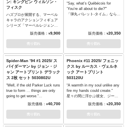
ン: キングピン ウィルソン・
ョーによる限定アートプリン
膝丈のブーツ、クロップドトッ
“Say, what’s Québécois for
フィスク
ト、世界150枚のみです。
プス、そして襟元にボタンや安
‘You’re all about to die?'"
全ピンをあしらい、背中にスタ
「弾丸-バレット-タイム」ならぬ
ハズブロが展開する、マーベル
ッズで稲妻が描かれたショート
「弾丸にとっての不運-バレッ
キャラのアクションフィギュア
丈のスパイクベストと強烈な個
ト・バッド-タイム」！？弾丸が
シリーズ「マーベルレジェン
性を放ちます。仕上げにはグラ
向かった先がそもそもヤバかっ
ド」。6インチを中心にラインナ
9,900
20,350
販売価格：
販売価格：
¥
¥
ンジメイクと、彼女のスタイル
た。「Regenerating
ップし、特に可動に特化させな
をさらに”進化”させています！
Degenerate（訳は任せます）」
がらも、そのスタイルなどの再
売り切れ
売り切れ
は素早く刀を抜いたから。あと
限度も十分で、マーベルファン
それは真っ二つというよりも爆
の信頼を獲得しています。その
発に近い状態で撃ち落とされる
マーベルレジェント新作とし
Spider-Man ’94 #1 2025/ ス
Phoenix #11 2025/ フェニッ
わけです、ね、簡単でしょ？
て、アメコミ『Spider-Man』シ
パイダーマン by ジョン・ジ
クス by ルーカス・ヴェルネ
2024年のコーディ・ジグラー著
リーズから「キングピン」こと
ャン アートプリント デラック
ック アートプリント
『Deadpool #1』、そのバリアン
ウィルソン・フィスクがライン
ス 2枚 セット 5030802U
503120U
トカバーを手掛けたインヒョ
ナップしました。以前「スパイ
ク・リーのアートを元に作成。
ダーマン」シリーズ9のビルドフ
“Well, if the old Parker Luck runs
“A warmth in my soul unlike any
今回はレインボーラバホロフォ
ィギュアとしてラインナップし
true to form … things are only
fire my hands could create."
イル紙にプリントされ、独特な
ていたキングピン。服装とカラ
going to get worse.”
星々の間に浮かぶ彼女、ジー
雰囲気を放ちます。
ーリングを変え、差し替えの頭
しなやかでアクロバティックな
ン・グレイは奇跡的なまでの輝
40,700
20,350
販売価格：
販売価格：
¥
¥
部も付いてみごと復活です！そ
ピーター・パーカー、蜘蛛さな
きを放ち、そして燃え上がる。
の巨体はすべて筋肉という「重
がらに壁を這い、こちら側へと
眩い炎に包まれた存在「フェニ
売り切れ
売り切れ
めボディ」ながら、なんとパッ
迫る！緻密なテクスチャとダイ
ックスフォース」は、力と平和
ケージはクラシカルデザインの
ナミックなパースを駆使した1
が情熱的に融合し、一つに―。