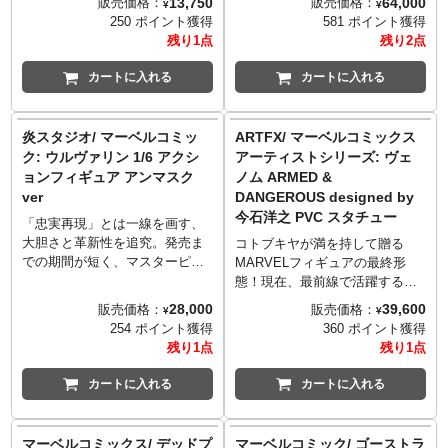
13,750
64,000
販売価格：
販売価格：
¥
¥
ョイントパーツを設置し、ディ
高約39センチ、20箇所以上可動
250 ポイント獲得
581 ポイント獲得
スプレイしやすく大胆なポージ
でフィギュア化。大きく口を開
残り1点
残り2点
ングも可能！充実の一途をたど
け舌出しした頭部、ニヤリと笑
るコミック版『X-MEN』シリー
みを浮かべる頭部、計2種を新規
カートに入れる
カートに入れる
ズ、今度はジュビリーがライン
塗装で再現。舌を出した頭部に
ナップとなりました。全高約14
は、舌パーツ2種が差し替え可
センチと少し小さめの造型に、
能。ボディはマッシブなディテ
炎スタジオ/ マーベルコミッ
ARTFX/ マーベルコミックス
頭部パーツ3種が用意され、お好
ールはもちろんのこと、シンビ
ク: ウルヴァリン 1/6 アクシ
アーティストシリーズ: ヴェ
みで差し替えが可能。トレード
オート特有のぬめっとした質
ョンフィギュア アンマスク
ノム ARMED &
マークのひとつでもある黄色の
感、胸と背中の大きな蜘蛛マー
ver
DANGEROUS designed by
コートは、布製で様々なアクシ
クなど、ディテールや素材にこ
今石洋之 PVC スタチュー
ョンに対応します。エフェクト
だわり抜き、細部まで精巧な仕
「忠実再現」とは一線を画す、
パーツ、可動式フィギュアスタ
上がりに。背中に取り付け可能
大胆さと革新性を追究。発売ま
コトブキヤが満を持して贈る
ンドも付属！
なワイヤー内蔵のシンビオート
での期間が短く、マスターピー
MARVELフィギュアの最終形
触手は、ミニヴェノムの顔がつ
スシリーズと比べるとお手頃な
態！現在、最前線で活躍する日
いた新デザイン。差し替え用の
プライス帯で拡大する、ホット
本アーティストのもつ個性的な
28,000
39,600
販売価格：
販売価格：
¥
¥
足＆ハンドパーツ、足元からシ
トイズの1/6スケールフィギュア
視点で描かれたキャラクターを
254 ポイント獲得
360 ポイント獲得
ンビオートが上がってきた感の
ブランド「炎スタジオ」。コミ
お届けするアーティストシリー
残り1点
残り1点
ある演出のエフェクトパーツ付
ック版の「X-MEN」ウルヴァリ
ズ最新作！
きの台座などを使用し、さまざ
ンを、全高約29センチ、28箇所
アニメーションスタジオ
カートに入れる
カートに入れる
まなシチュエーションが演出可
以上可動の1/6スケールで立体
TRIGGERで『キルラキル』や映
能。
化。素顔頭部はマスクを首の後
画『プロメア』など数々のオリ
ろに下げられ、コミックの特徴
ジナルアニメシリーズを手掛け
マーベルコミックス/ デッドプ
マーベルコミック/ ゴーストラ