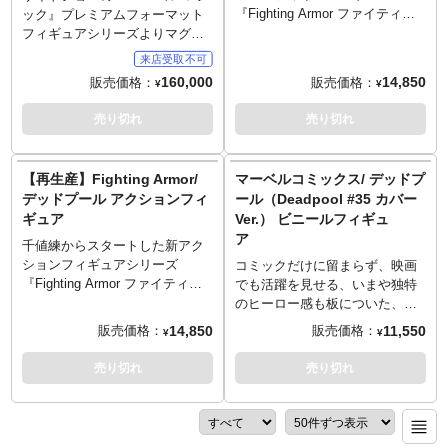
© MARVEL
シークレット・シールド
ールド」が付属するのも嬉しい
「シークレット・シールド」が
『Fighting Armor ファイティン
ック』プレミアムフォーマット
© 2024 Hasbro.
ロゴカード
ポイント！シークレット・シー
付属するのも嬉しいポイント！
グアーマー』。シリーズ第4弾と
フィギュアシリーズよりマグニ
All Rights Reserved.
© MARVEL
ルドには角度によって画像が変
シークレット・シールドには角
してラインナップするのは「X-
ートーがラインナップです。今
© 2024 Hasbro.
わるレンチキュラーカードが入
度によって画像が変わるレンチ
MEN」からウルヴァリンです！
回のテーマは「マスター・オ
160,000
14,850
販売価格：
販売価格：
¥
¥
All Rights Reserved.
っており、『シークレット・ウ
キュラーカードが入っており、
トイマニアでもあるデザイナー
ブ・マグネティズム」として、
ォーズ』40周年記念のロゴカー
『シークレット・ウォーズ』40
大天風光成氏が「ウルヴィー」
全高約64センチでのスタチュー
売り切れ
売り切れ
ドに差し替えることができる。
周年記念のロゴカードに差し替
をアレンジデザイン。原型製
化。光沢感のあるヘルメット、
当時のシリーズをオマージュし
えることができる。当時のシリ
作、ディレクションは小松原博
メタリックなパープルとレッド
たパッケージにもご注目を。
ーズをオマージュしたパッケー
之氏が担当。人体が内包されて
のコスチューム、磁力を操る様
【再生産】Fighting Armor/
マーベルコミックス/ デッドプ
セット内容:
ジにもご注目を。
いる「トニー・スターク製スー
をみせる左手など、細部に至る
デッドプール アクションフィ
ール（Deadpool #35 カバー
差し替え用ハンドパーツ（×3）
セット内容:
ツ」を意識して造型され、各関
まで精巧に造り込み。金属の瓦
ギュア
Ver.） ビニールフィギュ
エフェクトパーツ（リパルサー
差し替え用ヘッド
節ポイントも極めて人体に近い
礫などが造形されたジオラマ台
ア
×2／煙×2）
差し替え用ハンドパーツ（×4）
位置での可動を追及していま
座にも注目。
千値練からスタートした新アク
ローラースケート（×2）
シークレット・シールド
す。各所にダイキャストを使用
～ご注意事項～以下ご了承の上
ションフィギュアシリーズ
コミックだけに留まらず、映画
シークレット・シールド
ロゴカード
し重厚感を再現！「アダマンチ
ご予約をお願いいたします～
『Fighting Armor ファイティン
でも活躍を見せる、いまや独特
ロゴカード
© MARVEL
ウムの爪※」を備えた腕はマッ
■ご予約時に、商品代金のうち
グアーマー』。シリーズ第5弾と
のヒーロー感も板についた、第
© MARVEL
© 2024 Hasbro.
シブ造型に。空中でのアクショ
「\20,000」を内金として、同ペ
してラインナップするのは「俺
四の壁を越えてくるおしゃべり
14,850
11,550
販売価格：
販売価格：
¥
¥
© 2024 Hasbro.
All Rights Reserved.
ンシーン用の台座も付属しま
ージ内に記載しておりますURL
ちゃん」デッドプール！トイマ
ヒーロー、デッドプールが、ア
All Rights Reserved.
す。
からお支払いいただきます。自
ニアでもあるデザイナー大天風
メリカでは人気が高まっている
売り切れ
売り切れ
※もちろんアダマンチウム製で
動メールとは別途送信いたしま
光成氏が「デップー」をアレン
ニッコリ笑顔でお馴染みのフィ
はありません
す、内金確認のメールをもって
ジデザイン。原型製作、ディレ
ギュアメーカー「Youtooz」のマ
【ご予約受付】となります。
クションは小松原博之氏が担
ーベルシリーズに参戦です。こ
■発売時期につきましては予定と
当。人体が内包されている「ト
ちらは、コミック『Deadpool