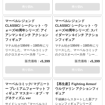
アシリーズが、40周年を記念し
アシリーズが、40周年を記念し
■発売時期につきましては予定と
ドが付属するのも嬉しいポイン
てハズブロの「マーベル・レジ
てハズブロの「マーベル・レジ
売り切れ
売り切れ
なりますため、大幅に遅れや前
ト！
ェンド」で復活！ウルヴァリン
ェンド」で復活！キャプテン・
倒しとなる場合もございます。
※入荷数の減数などによりご予
を、全高約15cmのアクションフ
アメリカを、全高約15cmのアク
お客様都合による本商品の返
約をキャンセル頂く場合や、分
ィギュアとして立体化。約25箇
ションフィギュアとして立体
マーベルレジェンド
マーベルレジェンド
品・キャンセルは一切受付でき
納での入荷となる場合がござい
所の可動ポイントを擁しつつ
化。約25箇所の可動ポイントを
CLASSIC/ シークレット・ウ
CLASSIC/ シークレット・ウ
ません。
ます。またパッケージは輸送用
も、プロポーションを損なうこ
擁しつつも、プロポーションを
■商品入荷のご案内後、通常どお
ォーズ40周年シリーズ: アイ
ォーズ40周年シリーズ: スパ
となりますため、パッケージに
となく細部まで再現。80年代当
損なうことなく細部まで再現。
り配送指示をお願いします。そ
アンマン 6インチ アクション
イダーマン 6インチ アクショ
多少の傷やダメージがある場合
時に発売されたフィギュアに付
80年代当時に発売されたフィギ
の際にお支払いいただく代金に
フィギュア
ンフィギュア
もございます。
いてきた、「シークレット・シ
ュアに付いてきた、「シークレ
つきましては内金を引いた差額
© 2024 MARVEL
ールド」が付属するのも嬉しい
ット・シールド」が付属するの
マテル社が1984年～1985年にリ
マテル社が1984年～1985年にリ
での請求となります。
ポイント！シークレット・シー
も嬉しいポイント！シークレッ
リースした、マーベルコミック
リースした、マーベルコミック
ルドには角度によって画像が変
ト・シールドには角度によって
のクロスオーバー大作『シーク
のクロスオーバー大作『シーク
わるレンチキュラーカードが入
画像が変わるレンチキュラーカ
レット・ウォーズ』のフィギュ
レット・ウォーズ』のフィギュ
5,399
5,399
販売価格：
販売価格：
¥
¥
っており、『シークレット・ウ
ードが入っており、『シークレ
アシリーズが、40周年を記念し
アシリーズが、40周年を記念し
ォーズ』40周年記念のロゴカー
ット・ウォーズ』40周年記念の
てハズブロの「マーベル・レジ
てハズブロの「マーベル・レジ
売り切れ
売り切れ
ドに差し替えることができる。
ロゴカードに差し替えることが
ェンド」で復活！アイアンマン
ェンド」で復活！ブラックスー
当時のシリーズをオマージュし
できる。当時のシリーズをオマ
を、全高約15cmのアクションフ
ツのスパイダーマンを、全高約
たパッケージにもご注目を。
ージュしたパッケージにもご注
ィギュアとして立体化。約25箇
15cmのアクションフィギュアと
マーベルコミック/ マグニート
【再生産】Fighting Armor/
セット内容:
目を。
所の可動ポイントを擁しつつ
して立体化。約25箇所の可動ポ
ー プレミアムフォーマット フ
ウルヴァリン アクションフィ
差し替え用ヘッド
セット内容:
も、プロポーションを損なうこ
イントを擁しつつも、プロポー
ィギュア マスター・オブ・マ
ギュア
差し替え用ハンドパーツ（×2）
差し替え用ヘッド
となく細部まで再現。80年代当
ションを損なうことなく細部ま
グネティズム ver
シークレット・シールド
差し替え用ハンドパーツ（×4）
時に発売されたフィギュアに付
で再現。80年代当時に発売され
千値練からスタートした新アク
ロゴカード
壊れたシールドの破片（×2）
いてきた、「シークレット・シ
たフィギュアに付いてきた、
ションフィギュアシリーズ
サイドショーの『マーベルコミ