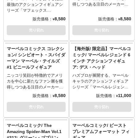
可動を追及しています。各所に
得しつつある注目のメーカー
最強のアクションフィギュアシ
ダイキャストを使用し重厚感を
「Youtooz」から、スパイダーマ
リーズ「マフェックス
再現！刀2本、手裏剣、銃など武
ンコミックスの印象的なカバー
（MAFEX）」。全高約15センチ
8,580
8,580
販売価格：
販売価格：
¥
¥
器パーツが装着可能で、空中で
を再現したシリーズが登場で
レベルのボディに新規設計のジ
のアクションシーン用の台座も
す。こちらは2021年にリリース
ョイントパーツを設置し、ディ
売り切れ
売り切れ
付属します。
された「ヴェノム #1」のヴァリ
スプレイしやすく大胆なポージ
アントカバーとしてRYAN
ングも可能！トム・ハーディ主
STEGMANによって描かれたア
演の映画も盛り上がった「ヴェ
マーベルコミックス コレクシ
【海外版/ 限定品】マーベルコ
ートをチョイス。咆哮が聞こえ
ノム」、マーベルコミックバー
ョン/ シンビオート・スパイダ
ミック/ マーベルレジェンド 6
てきそうなパワフルなヴェノム
ジョンで登場です。頭部は基本
ーマン マーベル・テイルズ
インチ アクションフィギュ
の姿を見事にディフォルメ化！
のオープンマウスのほかに、ク
#1 ビニールフィギュア
ア: デス・ヘッド
※パッケージは輸送用となりま
ローズマウス、エディ・ブロッ
すため、パッケージに多少の傷
ク素顔の全3タイプが付属。差し
ニッコリ笑顔が特徴的でアメリ
ハズブロが展開する、マーベル
やダメージがある場合もござい
替えのハンド＆フットパーツに
カを中心に新たなファン層を獲
キャラのアクションフィギュア
ます。
は磁石が内蔵され、磁力のある
得しつつある注目のメーカー
シリーズ「マーベルレジェン
壁などに簡単なポージングが可
「Youtooz」から、スパイダーマ
ド」の限定アイテムとして、コ
8,580
11,000
販売価格：
販売価格：
¥
¥
能となりました。
ンコミックスの印象的なカバー
ミック版トランスフォーマーに
を再現したシリーズが登場で
初登場し、のちにマーベルキャ
売り切れ
売り切れ
す。こちらは2021年にリリース
ラクターの仲間入りを果たし
された「シンビオート・スパイ
た、ロボバウンティーハンター
ダーマン マーベル・テイルズ
でありヒーローの「デス・ヘッ
マーベルコミック/ The
マーベルコミック/ ビースト
#1」のカバーとしてINHYUK
ド」が登場！異色のマーベルヒ
Amazing Spider-Man Vol.1
プレミアムフォーマット フィ
LEEによって描かれたアートを
ーローの立体化で、ファンには
#312: グリーン・ゴブリン
ギュア