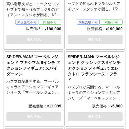
ツ、燃え盛るヘルサイクル、熱
るウルヴァリンと助らてもおち
セプトで知られるブラジルのア
高い造形技術とユニークなコン
を帯びたチェーンなど、細部に
ゃらけっぱなしなデッドプール
イアン・スタジオが贈る、1/20
セプトで知られるブラジルのア
至るまで精巧に造形。チェーン
の姿を立体化！
スケールのスタチュー「デミ・
イアン・スタジオが贈る、1/20
とヘルサイクルの炎はライトア
※入荷数の減数などによりご予
アートスケール」。恵まれし子
スケールのスタチュー「デミ・
ップ機能を搭載。 台座は、ヘル
約をキャンセル頂く場合や、分
らの学園をはじめとするX-MEN
アートスケール」。恵まれし子
190,000
190,000
販売価格：
販売価格：
¥
¥
サイクルが地面を突き抜けるイ
納での入荷となる場合がござい
の本拠地にある戦闘訓練施設
らの学園をはじめとするX-MEN
メージが造形されたジオラマ仕
ます。またパッケージは輸送用
「デンジャールーム」で、巨大
の本拠地にある戦闘訓練施設
売り切れ
売り切れ
様で、 圧倒的なクオリティと迫
となりますため、パッケージに
なセンチネル相手に訓練をつ
「デンジャールーム」で、巨大
力を誇る、サイドショウの「プ
多少の傷やダメージがある場合
む、X-MENのメンバー（サンフ
なセンチネル相手に訓練をつ
レミアム・フォーマット・フィ
もございます。
ァイア、ウォーパス、ナイトク
む、X-MENのメンバー（サンフ
SPIDER-MAN/ マーベルレジ
SPIDER-MAN/ マーベルレジ
ギュア」シリーズ。
ローラー、エンジェル、プロフ
ァイア、ウォーパス、ナイトク
ェンド マキシマム 6インチ ア
ェンド クラシックス 6インチ
ェッサーX、キティ・プライド
ローラー、エンジェル、プロフ
クションフィギュア: スパイ
アクションフィギュア: エレ
とロッキード）の姿をジオラマ
ェッサーX、キティ・プライド
ダーマン
クトロ フランシーヌ・フラ
スタチューとして立体化。
とロッキード）の姿をジオラマ
イ
スタチューとして立体化。こち
ハズブロが展開する、マーベル
らはコミック版のカラーを基調
キャラのアクションフィギュア
ハズブロが展開する、マーベル
としたコミック・カラー版。
シリーズ「マーベルレジェン
キャラのアクションフィギュア
ド」。6インチを中心にラインナ
シリーズ「マーベルレジェン
ップし、特に可動に特化させな
ド」。6インチを中心にラインナ
11,999
5,800
販売価格：
販売価格：
¥
¥
がらも、そのスタイルなどの再
ップし、特に可動に特化させな
限度も十分で、マーベルファン
がらも、そのスタイルなどの再
売り切れ
売り切れ
の信頼を獲得しています。
限度も十分で、マーベルファン
さらに可動域を広げ、アクセサ
の信頼を獲得しています。