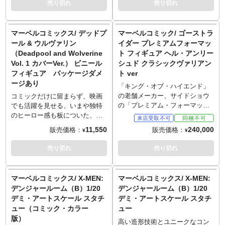
売り切れ
売り切れ
手首と差し替えパーツ化され、2
ー・ベルメホのアートがプリン
種の「表情」が楽しめます。カ
ト化です。終わることなき闘
ラフルでポップな色合いのコス
争。ドクター・オクトパスとス
マーベルコミックス/ デッドプ
マーベルコミック/ ゴーストラ
チューム、ベルトに下げられた
パイダーマンがニューヨークの
ール & ウルヴァリン
イダー プレミアムフォーマッ
ウルヴァリンのキーチェーンに
街路を遥か眼下に激突！レンガ
（Deadpool and Wolverine
ト フィギュア ヘル・アンリー
加え、足元のスケートボードに
の壁を突き破りながら、その巨
Vol. 1 カバーVer.） ビニール
シュド クラシックヴァリアン
は「X-MEN」マークが入るな
大な金属アームでスパイディを
フィギュア パッケージダメ
ト ver
ど、造型から塗装まで納得の仕
捕らえようと迫るドクオク。落
ージあり
上がり。火花のエフェクトがイ
下しながらもウェブを使い反撃
「キング・オブ・ハイエンド」
ンパクトある台座は、LEDよる
モードのスパイダーマン。躍動
の老舗メーカー、サイドショウ
コミックだけに留まらず、映画
ライトアップも内蔵！
感のある、迫力ある構成で描か
の「プレミアム・フォーマッ
でも活躍を見せる、いまや独特
れました。
ト・フィギュア」シリーズに、
のヒーロー感も板についた、第
ゴーストライダー（ヘル・アン
四の壁を越えてくるおしゃべり
11,550
240,000
販売価格：
販売価格：
¥
¥
リーシュド／クラシック・ヴァ
ヒーロー、デッドプールが、ア
リアント）が登場です。 『マー
メリカでは人気が高まっている
売り切れ
売り切れ
ベル・コミック』に登場するゴ
ニッコリ笑顔でお馴染みのフィ
ーストライダーを、大迫力の高
ギュアメーカー「Youtooz」のマ
さ約53cm × 全長約61cm × 幅約
ーベルシリーズに参戦です。こ
マーベルコミックス/ X-MEN:
マーベルコミックス/ X-MEN:
36cmのスタチューとして立体
ちらは、コミック『Deadpool
デンジャールーム（B）1/20
デンジャールーム（B）1/20
化。 クラシックなコミックのス
and Wolverine Vol. 1』でタイラ
デミ・アートスケール スタチ
デミ・アートスケール スタチ
タイルをイメージしたヴァリア
ー・カークハム氏の描いたカバ
ュー（コミック・カラー
ュー
ント仕様。炎を宿したヘッド、
ーからインスパイアを受け、間
版）
レザー風のジャケットとパン
一髪デッドプールを担いで逃げ
高い造形技術とユニークなコン