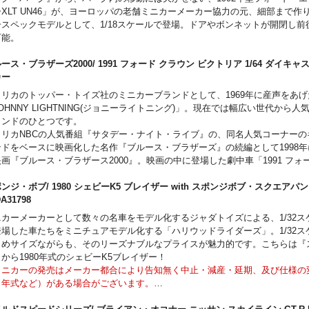
XLT UN46」が、ヨーロッパの老舗ミニカーメーカー協力の元、細部まで作
ースペックモデルとして、1/18スケールで登場。ドアやボンネットが開閉し前
可能。
ース・ブラザーズ2000/ 1991 フォード クラウン ビクトリア 1/64 ダイキャ
カー
メリカのトッパー・トイズ社のミニカーブランドとして、1969年に産声をあげ
OHNNY LIGHTNING(ジョニーライトニング)」。現在では幅広い世代から人
ランドのひとつです。
メリカNBCの人気番組『サタデー・ナイト・ライブ』の、同名人気コーナーの
ンドをベースに映画化した名作『ブルース・ブラザーズ』の続編として1998
画『ブルース・ブラザース2000』。映画の中に登場した劇中車「1991 フォ
クトリア」が1/64スケールのダイキャストモデルミニカーとして登場です。ミ
変わらず魅力を放つ「1991 フォード クラウン ビクトリア」をぜひご堪能
ンジ・ボブ/ 1980 シェビーK5 ブレイザー with スポンジボブ・スクエアパンツ
ミニカーの発売はメーカー都合により告知無く中止・減産・延期、及び仕様の
DA31798
、年式など）がある場合がございます。
ニカーメーカーとして数々の名車をモデル化するジャダトイズによる、1/32ス
ご予約の受付は商品の販売を確約できるものではございませんので予めご了承
登場した車たちをミニチュアモデル化する「ハリウッドライダーズ」。1/32ス
画像はサンプル画像となります。実際の商品とは異なる場合がございます。
きめサイズながらも、そのリーズナブルなプライスが魅力的です。こちらは『
/64スケール ダイキャストモデル
から1980年式のシェビーK5ブレイザー！
ブルース･ブラザース劇中車
ミニカーの発売はメーカー都合により告知無く中止・減産・延期、及び仕様の
ブリスターパッケージ
、年式など）がある場合がございます。
開閉機構ナシ
ご予約の受付は商品の販売を確約できるものではございませんので予めご了承