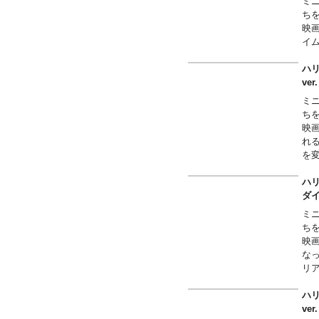
ミ
ち
映
イム
ハリ
ve
ミ
ち
映
れ
を
ハリ
ダ
ミ
ち
映
な
リア
ハリ
ve