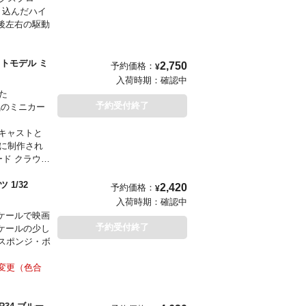
り込んだハイ
後左右の駆動
ストモデル ミ
2,750
予約価格：
¥
入荷時期：
確認中
た
予約受付終了
気のミニカー
キャストと
年に制作され
ード クラウン
ニカーになっ
ください。
 1/32
2,420
予約価格：
¥
変更（色合
入荷時期：
確認中
ケールで映画
下さい。
予約受付終了
ケールの少し
スポンジ・ボ
変更（色合
下さい。