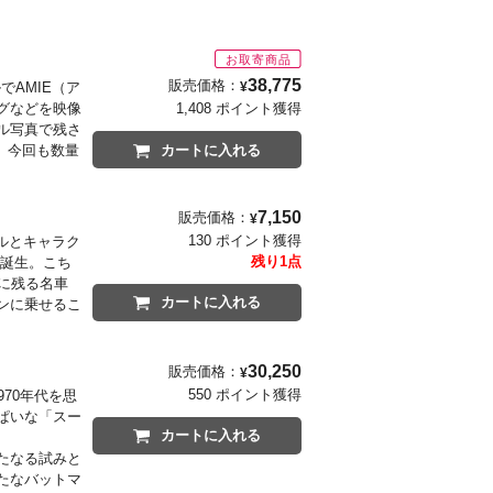
38,775
販売価格：
でAMIE（ア
¥
グなどを映像
1,408 ポイント獲得
ル写真で残さ
。今回も数量
カートに入れる
1）
7,150
販売価格：
¥
130 ポイント獲得
ルとキャラク
残り1点
が誕生。こち
に残る名車
カートに入れる
ンに乗せるこ
.）
30,250
販売価格：
¥
550 ポイント獲得
70年代を思
ぱいな「スー
カートに入れる
たなる試みと
たなバットマ