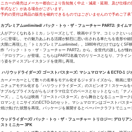
ミニカーの発売はメーカー都合により告知無く中止・減産・延期、及び仕様の
、年式など）がある場合がございます。
ご予約の受付は商品の販売を確約できるものではございませんので予めご了承
画像はサンプル画像となります。実際の商品とは異なる場合がございます。
カプレミアムunlimited/ バック・トゥ・ザ・フューチャー PART2: タ
大人がアツくなれるトミカ」シリーズとして、映画やドラマ、コミックといっ
ーンに登場し、その魅力あふれる活躍が鮮烈に思い出される車たちを造形や細
大限に再現した「トミカプレミアムunlimited」。1980年代だけではなくS
傑作『バック・トゥ・ザ・フューチャー PART2』から、全世代の誰しもが憧
「デロリアン」が登場。こちらはPART2名義でのリリースとなり、フライング
舞う姿をディスプレイスタンドを使用し再現。
 ハリウッドライダーズ/ ゴーストバスターズ: マシュマロマン & ECTO-
ニカーメーカーとして数々の名車をモデル化するジャダトイズから、映画に登
ミニチュアモデル化する「ハリウッドライダーズ」のスピンオフ！スケールを
ズナブルなプライスながらもジオラマ仕立てのベースとセットとなった「ナノ
ダーズ」。こちらは映画『ゴーストバスターズ』から舞台となるニューヨーク
マロマンとミニサイズのECTO-1のセット。マシュマロマンはゴーストバスタ
け焼け焦げた状態を再現。パッケージを展開するとペーパークラフトでニュー
や道路を再現可能。
ウッドライダーズ/ バック・トゥ・ザ・フューチャー トリロジー: デロリアン 1
ャストミニカー 3PK