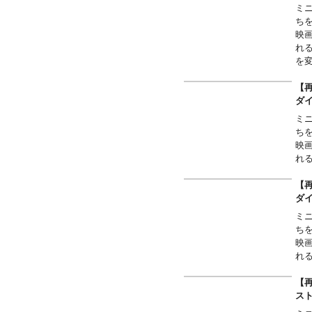
ミ
ち
映
れ
を
【再
ダ
ミ
ち
映
れる
【再
ダ
ミ
ち
映
れる
【再
ス