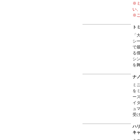
※
い
※
※
トミ
「
シ
で最
る
シン
を
ナノ
ミ
を
ー
イ
ュ
受
み
ハリ
キ