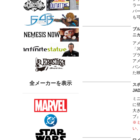
ラー
パ
も
ブル
ニ
ア
「J
ブ
ア
バ
た映
ビ
全メーカーを表示
ても
スポ
※
JA
い
ミ
※
に
※
大
■1
ブ』
■
※
■
い
■
※