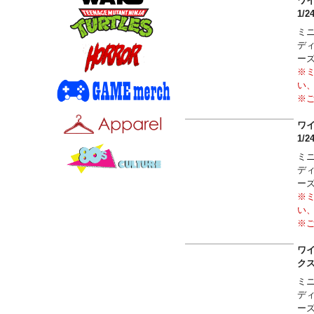
※
ワイ
1/
ミ
デ
ー
※
い
※
※
ワイ
1/
ミ
デ
ー
※
い
※
※
ワイ
クス
ミ
デ
ー