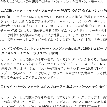
が作り上げられた名作1989年の映画『バットマン』が乗るバットモービル！全
中に劇中の造形をしっかりと再現しつつ、普段お目にかかる事の出来ない内部
げた、ファンにはたまらないアイテムとなっています。
VILLAGE/ バック・トゥ・ザ・フューチャー PART2: QV-07 タイムマシン（
パッケージは輸送用となりますため、パッケージに多少の傷やダメージがある
979年に誕生した「チョロQ」をルーツに、映画やアニメ作品に登場するビーク
す。
をセットにした新たなるデフォルメフォーマットシリーズ「Q VILLAGE」
スーパー7…
0年代の大ヒット映画『バック・トゥ・ザ・フューチャー』の続編『バック・ト
トロポップな雰囲気が新たなるブームの予感を漂わせる3.75インチフィギュア
ーチャー PART2』より、映画史に残る名車タイムマシンとドク、マーティの
リ・アクション」を手掛ける、今注目したいメーカーの一つ「スーパー7」。
ィーには劇中でもお馴染みのキャップが付属し、デロリアンはホバー・コンバ
ュアの風合いをあえて残し、初立体化を含む様々なライセンスアイテムを現代
再現！ボディを外しミニフィグをタイムマシンに乗せることが可能！「チョロ
。まさにセンスの光る"今"注目のメーカー。
しっかりと残る素晴らしきアイテム。
ウッドライダーズ/ ストレンジャー・シングス 未知の世界: 1980 シェビー 
/24 ダイキャストミニカー ポリスバッジ付属
ニカーメーカーとして数々の名車をモデル化するジャダトイズがおくる、映画
ちをミニチュアモデル化する「ハリウッドライダーズ」シリーズ。『ストレン
 未知の世界』より、ジム・ホッパーが乗っていた「シボレー 1980 ブレイ
ナップ！こちらのシェビーにはなんと、ホッパーが着けていた警察バッジが付
ン前に要チェックなアイテムのひとつです。
ラシック・パーク/ フォード エクスプローラー 1/18 ハイパースペック ダ
カー
ニカーメーカーとして数々の名車をモデル化するジャダトイズ。アカデミー賞
0以上の賞を受賞した、巨匠スティーヴン・スピルバーグによる1993年の名作
ック・パーク』から、パーク内の移動には欠かせない、1992年型フォード「