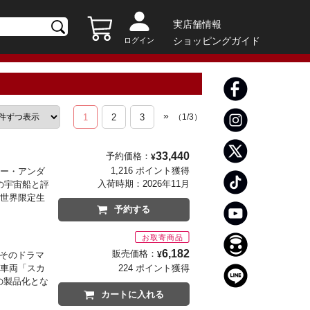
実店舗情報
ショッピングガイド
ログイン
»
1
2
3
（
1
/
3
）
デル
33,440
予約価格：
¥
1,216 ポイント獲得
リー・アンダ
入荷時期：
2026年11月
の宇宙船と評
、世界限定生
予約する
6,182
販売価格：
。そのドラマ
¥
る車両「スカ
224 ポイント獲得
の製品化とな
カートに入れる