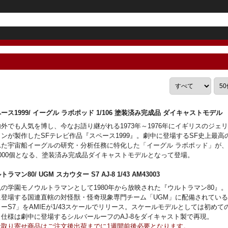
ース1999/ イーグル ラボポッド 1/106 塗装済み完成品 ダイキャストモ
外でも人気を博し、今なお語り継がれる1973年～1976年にイギリスのジェ
ンが製作したSFテレビ作品『スペース1999』。劇中に登場するSF史上最高
れた宇宙船イーグルの研究・分析任務に特化した「イーグル ラボポッド」が
2000個となる、塗装済み完成品ダイキャストモデルとなって登場。
トラマン80/ UGM スカウター S7 AJ-8 1/43 AM43003
色の学園モノウルトラマンとして1980年から放映された『ウルトラマン80』
に登場する国連直轄の対怪獣・怪奇現象専門チーム「UGM」に配備されてい
ーS7」をAMIEが1/43スケールでリリース。スケールモデルとしては初めて
、仕様は劇中に登場するシルバールーフのAJ-8をダイキャスト製で再現。
お取り寄せ商品はご注文後出荷までに1週間前後必要となります。