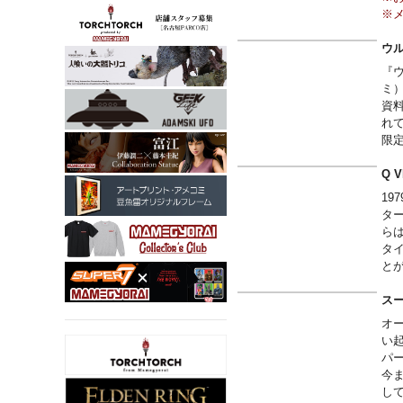
※
ウル
『ウ
ミ
資
れ
限
Q 
1
ター
ら
タ
と
スー
オ
い
パ
今
し