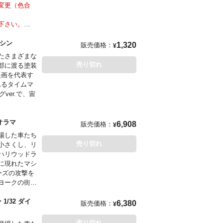
変更（色合
下さい。
イムマシン
1,320
販売価格：
¥
たさまざまな
売り切れ
部に渡る塗装
F映画を代表す
れるタイムマ
ver.で、宙
1 ジオラマ
6,908
販売価格：
¥
場した車たち
売り切れ
小さくし、リ
ハリウッドラ
に現れたマシ
ーズの攻撃を
ヨークの街並
/32 ダイ
6,380
販売価格：
¥
売り切れ