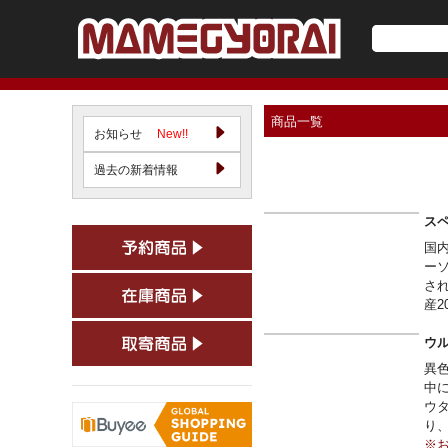
商品一覧
お知らせ
New!!
過去の新着情報
スペ
国内
ーソ
さ
産
ウル
異
中
ウタ
り
※