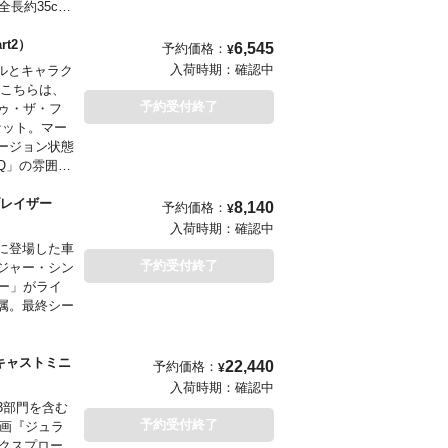
長約35cm
機構まで作り
Part2）
6,545
予約価格：
¥
場合もござい
入荷時期：
確認中
ルとキャラク
。こちらは、
予約受付終了
ゥ・ザ・フ
シリーズ
セット。マー
オールドフィ
ージョン状態
に蘇らせてい
Q」の雰囲気
ブレイザー
8,140
予約価格：
¥
入荷時期：
確認中
に登場した車
予約受付終了
ジャー・シン
ザー」がライ
属。最終シー
イキャストミニ
22,440
予約価格：
¥
入荷時期：
確認中
3部門を含む
予約受付終了
映画『ジュラ
エクスプロー