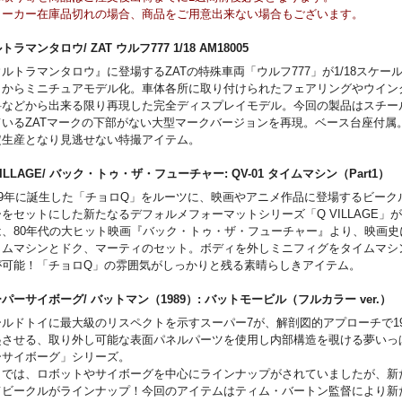
メーカー在庫品切れの場合、商品をご用意出来ない場合もございます。
トラマンタロウ/ ZAT ウルフ777 1/18 AM18005
ルトラマンタロウ』に登場するZATの特殊車両「ウルフ777」が1/18スケール
）からミニチュアモデル化。車体各所に取り付けられたフェアリングやウイン
料などから出来る限り再現した完全ディスプレイモデル。今回の製品はスチー
ているZATマークの下部がない大型マークバージョンを再現。ベース台座付属
定生産となり見逃せない特撮アイテム。
VILLAGE/ バック・トゥ・ザ・フューチャー: QV-01 タイムマシン（Part
979年に誕生した「チョロQ」をルーツに、映画やアニメ作品に登場するビーク
をセットにした新たなるデフォルメフォーマットシリーズ「Q VILLAGE」
は、80年代の大ヒット映画『バック・トゥ・ザ・フューチャー』より、映画史
イムマシンとドク、マーティのセット。ボディを外しミニフィグをタイムマシ
が可能！「チョロQ」の雰囲気がしっかりと残る素晴らしきアイテム。
パーサイボーグ/ バットマン（1989）: バットモービル（フルカラー ver
ールドトイに最大級のリスペクトを示すスーパー7が、解剖図的アプローチで19
起させる、取り外し可能な表面パネルパーツを使用し内部構造を覗ける夢いっ
ーサイボーグ」シリーズ。
までは、ロボットやサイボーグを中心にラインナップがされていましたが、新
てビークルがラインナップ！今回のアイテムはティム・バートン監督により新