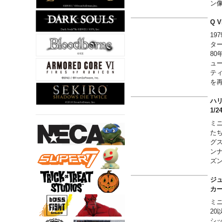
ン像
の
上
Q 
※
1
ま
ター
※
8
レ
ュ
「
テ
ギ
を
る
が
ハリ
1
ミ
た
グス
ン
ズ
ジュ
ミ
2
シ