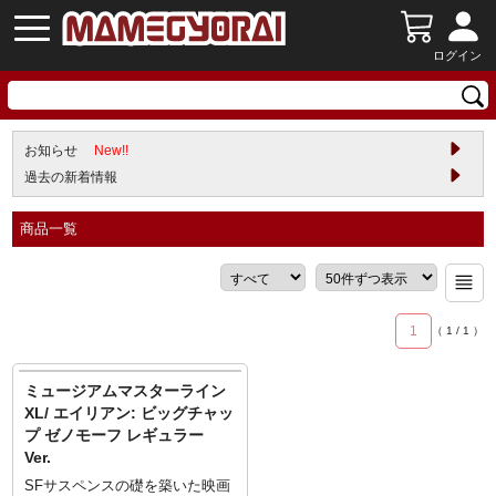
ログイン
お知らせ
New!!
過去の新着情報
商品一覧
1
（
1
/
1
）
ミュージアムマスターライン
XL/ エイリアン: ビッグチャッ
プ ゼノモーフ レギュラー
Ver.
SFサスペンスの礎を築いた映画