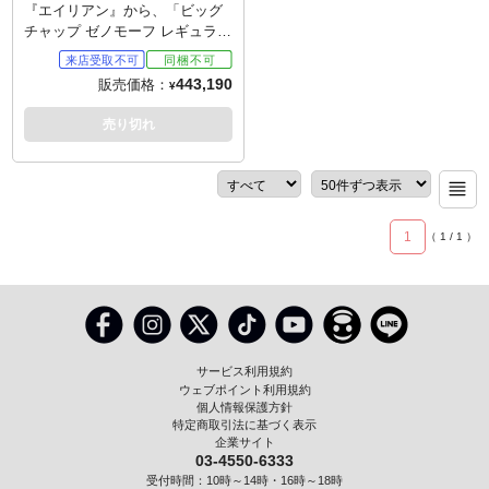
『エイリアン』から、「ビッグ
チャップ ゼノモーフ レギュラー
Ver.」が、プライム1スタジオが
贈るミュージアムマスターライ
443,190
販売価格：
¥
ンXLシリーズから登場。息詰ま
る宇宙の密室、蠢く異形のシル
売り切れ
エット。不朽のクリーチャーデ
ザインをXLサイズで立体化！巨
匠H.R.ギーガーにより生み出さ
れた、ビッグチャップ。そのグ
ロテスクな美を封じ込めた1/3ス
1
（
1
/
1
）
ケールスタチュー。"ギーガーヘ
ッド"とも呼ばれるワイドショッ
ト用の頭部。シンメトリーに構
築された身体。鞭のようにしな
る長く鋭利な尾。次の動きが読
めない不穏なポージングも、演
じたボラジ・バデショの長身・
サービス利用規約
所作を追求したというアイテ
ウェブポイント利用規約
ム。特製ベースはノストロモ号
個人情報保護方針
の船内をイメージ。パイプ類の
特定商取引法に基づく表示
企業サイト
無骨な質感や、メッシュ板に塗
03-4550-6333
られた陰鬱な赤など、細部まで
受付時間：10時～14時・16時～18時
作り込まれ、閉塞感を高める