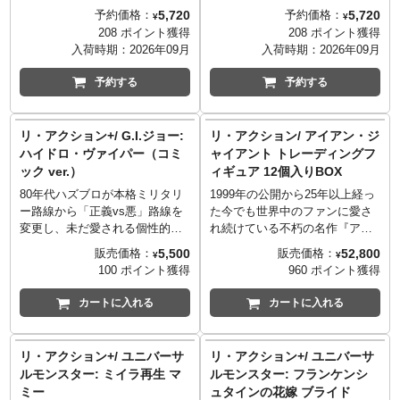
年発売アクションフィギュアシ
年発売アクションフィギュアシ
5,720
5,720
予約価格：
予約価格：
¥
¥
リーズ「ビジョナリーズ：ナイ
リーズ「ビジョナリーズ：ナイ
208 ポイント獲得
208 ポイント獲得
ツ・オブ・ザ・マジカル・ライ
ツ・オブ・ザ・マジカル・ライ
入荷時期：
2026年09月
入荷時期：
2026年09月
ト」。アニメとコミックス同時
ト」。アニメとコミックス同時
展開でリリースした伝説のシリ
展開でリリースした伝説のシリ
予約する
予約する
ーズが、ヴィンテージ感のある
ーズが、ヴィンテージ感のある
O-Ring構造を採用し可動ヵ所を
O-Ring構造を採用し可動ヵ所を
プラスした、スーパー7の「リ・
プラスした、スーパー7の「リ・
リ・アクション+/ G.I.ジョー:
リ・アクション/ アイアン・ジ
アクション+（プラス）」として
アクション+（プラス）」として
ハイドロ・ヴァイパー（コミ
ャイアント トレーディングフ
現代に復活！魔法とハイテク技
現代に復活！魔法とハイテク技
ック ver.）
ィギュア 12個入りBOX
術が共存する世界を舞台に、正
術が共存する世界を舞台に、正
義のスペクトラル・ナイトと邪
義のスペクトラル・ナイトと邪
80年代ハズブロが本格ミリタリ
1999年の公開から25年以上経っ
悪なダークリング・ロードが対
悪なダークリング・ロードが対
ー路線から「正義vs悪」路線を
た今でも世界中のファンに愛さ
決する！という激アツなストー
決する！という激アツなストー
変更し、未だ愛される個性的な
れ続けている不朽の名作『アイ
リーより、 ダークリング・ロー
リーより、 スペクトラル・ナイ
キャラクターが続々と登場する
アン・ジャイアント』。劇中ホ
5,500
52,800
販売価格：
販売価格：
¥
¥
ドの邪悪なリーダーで、スペク
トのリーダーで、胸には「知恵
ことなったフィギュアシリーズ
ーガース少年と心を通わせたア
100 ポイント獲得
960 ポイント獲得
トラル・ナイトたちの力を永遠
のトーテム（Totem of
「G.I.JOE」。ヴィンテージ感
イアンジャイアントのリアクシ
に封じ込めようと企む「ダーク
Wisdom）」を装着した「レオリ
のあるO-Ring構造を採用し可動
ョンフィギュアが、トレーディ
カートに入れる
カートに入れる
ストーム」がラインナップ。胸
ック」がラインナップ。彼の杖
ヵ所をプラスした、スーパー7の
ング形式となってカムバック！
には「腐敗のトーテム（Totem
には、ホログラムステッカーに
「リ・アクション+（プラス）」
通常のアイアンジャイアントに
of Decay）」を装着し、彼の杖
よる「ホログラフィック・マジ
から登場したのは、悪の組織
加え、アタックモードやSエン
リ・アクション+/ ユニバーサ
リ・アクション+/ ユニバーサ
には、ホログラムステッカーに
ック」ギミックにより、「勇猛
「コブラ」の精鋭水中部隊の一
ブレムのバージョン、カラーバ
ルモンスター: ミイラ再生 マ
ルモンスター: フランケンシ
よる「ホログラフィック・マジ
なライオンの神秘的な魂（Lion
員であり、深海潜水の過酷な環
リエーション、そしてシークレ
ミー
ュタインの花嫁 ブライド
ック」ギミックにより、「沼地
Mystical Personality）」が浮か
境に耐えられるよう改造された
ットがラインナップする全6種。