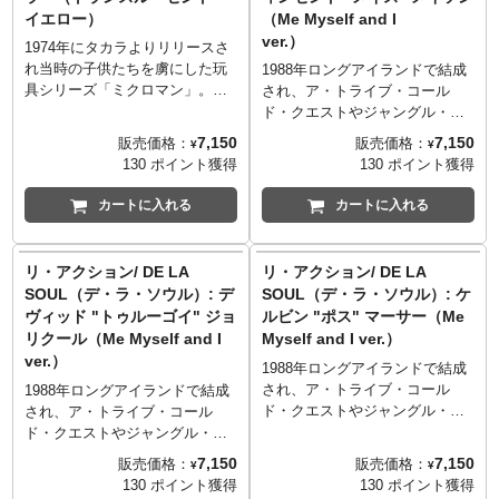
もリリースされた貴重なマイク
べき第一弾を飾った「タイムト
イエロー）
（Me Myself and I
ロノーツたちの偉大なる皇帝、
ラベラー」。展開されたイエロ
ver.）
それがエンペラー！
ー、ブルー、オレンジ、クリア
1974年にタカラよりリリースさ
からブルーがセレクト！
れ当時の子供たちを虜にした玩
1988年ロングアイランドで結成
具シリーズ「ミクロマン」。海
され、ア・トライブ・コール
外ではメゴが「マイクロノー
ド・クエストやジャングル・ブ
ツ」という名で展開し、マーベ
ラザーズと共にネイティブ・タ
7,150
7,150
販売価格：
販売価格：
¥
¥
ルコミックスからコミックスも
ンを結成し、今までとは違う
130 ポイント獲得
130 ポイント獲得
リリースしていた人気シリー
HIPHOPのスタイルとなる"ニュ
ズ。そんなマイクロノーツが、
ースクール"の幕開けとなった、
カートに入れる
カートに入れる
スーパー7の新たなるシリーズ
90年代に必要不可欠な伝説的
「リ・アクション+（プラス）」
HIPHOPグループの一つ「デ・
から登場！こちらは、1976年に
ラ・ソウル」が、ア・トライ
リ・アクション/ DE LA
リ・アクション/ DE LA
マイクロノーツとしての記念す
ブ・コールド・クエストに続き
SOUL（デ・ラ・ソウル）: デ
SOUL（デ・ラ・ソウル）: ケ
べき第一弾を飾った「タイムト
待望のリ・アクションフィギュ
ヴィッド "トゥルーゴイ" ジョ
ルビン "ポス" マーサー（Me
ラベラー」。展開されたイエロ
ア化！サンプリングに革命をも
リクール（Me Myself and I
Myself and I ver.）
ー、ブルー、オレンジ、クリア
たらしたとも言われる1989年の
ver.）
からイエローがセレクト！
ファーストアルバム「3 Feet
1988年ロングアイランドで結成
High and Rising」からのシング
され、ア・トライブ・コール
1988年ロングアイランドで結成
ルカットで、ファンカデリック
ド・クエストやジャングル・ブ
され、ア・トライブ・コール
の「Knee Deep」のサンプリン
ラザーズと共にネイティブ・タ
ド・クエストやジャングル・ブ
グからインスパイアされたアイ
ンを結成し、今までとは違う
ラザーズと共にネイティブ・タ
7,150
7,150
販売価格：
販売価格：
¥
¥
テム。こちらは、"Maseo（メイ
HIPHOPのスタイルとなる"ニュ
ンを結成し、今までとは違う
130 ポイント獲得
130 ポイント獲得
ス）"ことヴィンセント・メイソ
ースクール"の幕開けとなった、
HIPHOPのスタイルとなる"ニュ