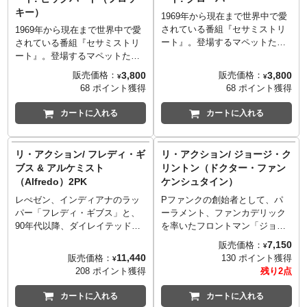
ラーやその要素をオマージュし
ー7らしいチョイスに思わずニン
キー）
1969年から現在まで世界中で愛
たリアクションフィギュアが登
マリ。ぜひMVもチェックしてみ
されている番組『セサミストリ
場！フィギュアの他にトレディ
てください！
1969年から現在まで世界中で愛
ート』。登場するマペットたち
ングカードも付属したスペシャ
されている番組『セサミストリ
を手掛けるのは、『マペットシ
ルなアイテム。
ート』。登場するマペットたち
ョー』、『フラグルロック』、
を手掛けるのは、『マペットシ
3,800
3,800
販売価格：
販売価格：
¥
¥
『ラビリンス/魔王の迷宮』を手
ョー』、『フラグルロック』、
68 ポイント獲得
68 ポイント獲得
掛けるジム・ヘンソン。ジム・
『ラビリンス/魔王の迷宮』を手
ヘンソンが作り出す魅力的なマ
掛けるジム・ヘンソン。セサミ
カートに入れる
カートに入れる
ペットたちが、スーパー7のリア
ストリート第一回放送から登場
クションフィギュアシリーズか
しているキャラクターで『セサ
ら登場！こちらは、70年代から
ミストリート ザ・ムービー:おう
リ・アクション/ フレディ・ギ
リ・アクション/ ジョージ・ク
正式に登場した、社交的で人を
ちに帰ろう、ビッグバード！』
ブス & アルケミスト
リントン（ドクター・ファン
笑顔にするのが大好きな、好奇
では映画作品主演も果たしてい
（Alfredo）2PK
ケンシュタイン）
心いっぱいのモンスター「グロ
るシリーズに欠かせない身長
ーバー」。アクセサリーとして
250cmの「ビッグバード」がフ
レぺゼン、インディアナのラッ
Pファンクの創始者として、パ
グローバーの頭文字でもある
ロッキー仕様となってカムバッ
パー「フレディ・ギブス」と、
ーラメント、ファンカデリック
「G」のアルファベットが付
ク。今回BOXパッケージ仕様な
90年代以降、ダイレイテッド・
を率いたフロントマン「ジョー
属。
のも、往年のアイテムを思わせ
ピープルズの数々の楽曲など長
ジ・クリントン」。1976年にパ
7,150
販売価格：
¥
る雰囲気で最高です。
きに渡りシーンに自身の音楽を
ーラメント名義でリリースした5
11,440
販売価格：
130 ポイント獲得
¥
ドロップしてきたプロデューサ
作目のアルバム「The Clones of
208 ポイント獲得
残り2点
ー「アルケミスト」。その二人
Dr. Funkenstein」のジャケット
が2020年にリリースしグラミー
にインスパイアされ、描かれて
カートに入れる
カートに入れる
賞の最優秀ラップ・アルバム賞
いるドクター・ファンケンシュ