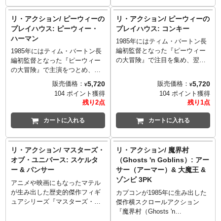
ィギュアの風合いが妙にマッチ
ズ「リ・アクション+（プラ
します！こちらは、1931年の映
ス）」から登場！こちらは、
リ・アクション/ ピーウィーの
リ・アクション/ ピーウィーの
画『フランケンシュタイン』で
1976年にマイクロノーツとして
プレイハウス: ピーウィー・
プレイハウス: コンキー
若き科学者ヘンリーが生み出し
の記念すべき第一弾を飾った
ハーマン
1985年にはティム・バートン長
たフランケンシュタインの怪
「タイムトラベラー」。展開さ
編初監督となった『ピーウィー
物。
れたイエロー、ブルー、オレン
1985年にはティム・バートン長
の大冒険』で注目を集め、翌年
ジ、クリアからオレンジがセレ
編初監督となった『ピーウィー
スタートした子供向け番組『ピ
クト！
の大冒険』で主演をつとめ、翌
ーウィーのプレイハウス』。そ
年にはピーウィー人気を確固た
5,720
5,720
販売価格：
販売価格：
¥
¥
の『ピーウィーのプレイハウ
るものにした子供向け番組『ピ
104 ポイント獲得
104 ポイント獲得
ス』から、毎回ピーウィーに冒
ーウィーのプレイハウス』。そ
残り2点
残り1点
頭で「シークレットワード」を
の『ピーウィーのプレイハウ
渡してくれる家電を組み合わせ
ス』から、番組のホストであ
カートに入れる
カートに入れる
た様なロボット「コンキー
り、強烈な個性を放つポール・
2000」が、スーパー7のリアク
ルーベンス演じるキャラクター
ションフィギュアとしてリリー
「ピーウィー・ハーマン」が、
リ・アクション/ マスターズ・
リ・アクション/ 魔界村
スされたアイテム。プレイハウ
スーパー7のリアクションフィギ
オブ・ユニバース: スケルタ
（Ghosts 'n Goblins）: アー
スのドアをモチーフにした変形
ュアとしてリリースされたアイ
ー & パンサー
サー（アーマー）& 大魔王 &
バックカードもたまりません。
テム。プレイハウスのドアをモ
ゾンビ 3PK
チーフにした変形バックカード
アニメや映画にもなったマテル
もたまりません。
が生み出した歴史的傑作フィギ
カプコンが1985年に生み出した
ュアシリーズ『マスターズ・オ
傑作横スクロールアクション
ブ・ユニバース』。こちらはス
『魔界村（Ghosts 'n
ーパー7が過去にリスペクトを込
Goblins）』。海外名義となる