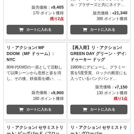
デルのサンプラー、ネックレス
たくなるアイテム！
ゥームとして再びシーンに戻
ル・ブラザーズと共にネイティ
9,405
販売価格：
¥
がアクセサリーとして付属しま
り、アンダーグランドHIPHOP
ブ・タンを結成し、今までとは
21,340
販売価格：
170 ポイント獲得
¥
す。
界を席巻したアーティスト、MF
違うHIPHOPのスタイルとな
残り2点
388 ポイント獲得
ドゥーム。2025年「Mitchell &
る"ニュースクール"の幕開けと
Ness」、「New Era」と共に発
なった90年代に必要不可欠な伝
カートに入れる
カートに入れる
表された「MF DOOM x ニュー
説的グループの一つ「ア・トラ
ヨーク・ニックス・コレクショ
イブ・コールド・クエスト」
ン」の一部として、ニックスカ
が、まさかの立体化！HIP HOP
リ・アクション/ MF
【再入荷】リ・アクション/
ラーやその要素をオマージュし
シーンで最も影響力のある専門
DOOM（MF ドゥーム）:
GREEN DAY グリーン・デイ:
たリアクションフィギュアが登
誌「The Source」で満点の評価
NYC
ドゥーキー ドッグ
場！フィギュアの他にトレディ
を獲得したファーストアルバム
ングカードも付属したスペシャ
「People's Instinctive Travels
80年代KMDの一員として活動し
1990年にデビューし、グラミー
ルなアイテム。
and the Paths of Rhythm」にイ
て以降シーンから忽然と姿を消
賞を5度受賞、ロックの殿堂にも
ンスパイアされ、Qティップ、
し、その後、鉄仮面を纏い、某
入っているパンクバンド
ファイフ、アリに加え、ファー
ヴィランを意識した風貌でMFド
「Green Day グリーン・デ
7,150
販売価格：
¥
ストアルバムリリース後に脱退
ゥームとして再びシーンに戻
イ）。全世界で2,000万枚という
9,900
販売価格：
130 ポイント獲得
¥
したジェロビまで揃った
り、アンダーグランドHIPHOP
驚異的な売上を記録した3rdアル
180 ポイント獲得
残り1点
HIPHOPファン必見のコレクタ
界を席巻したアーティスト、MF
バム「Dookie」に収録され、メ
ーズアイテム。
ドゥーム。2025年「Mitchell &
ジャーデビュー後の初シングル
カートに入れる
カートに入れる
Ness」、「New Era」と共に発
となったのが「Longview」で
表された「MF DOOM x ニュー
す。そのMV冒頭でTVの中に映
ヨーク・ニックス・コレクショ
った犬、通称「ドゥーキードッ
リ・アクション/ セサミストリ
リ・アクション/ セサミストリ
ン」の一部として、ニックスカ
グ」がまさかの立体化！スーパ
ート: ビッグバード（フロッ
ート: グローバー