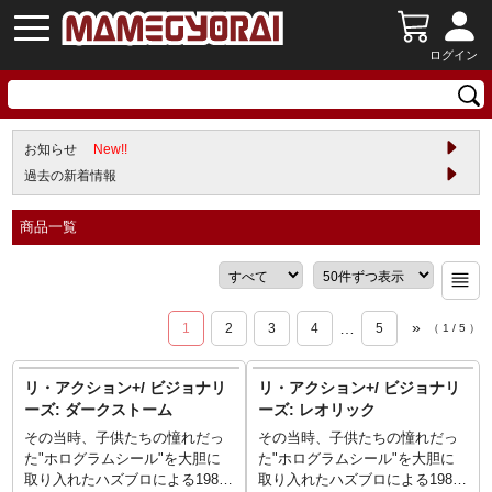
ログイン
お知らせ
New!!
過去の新着情報
商品一覧
»
…
1
2
3
4
5
（
1
/
5
）
リ・アクション+/ ビジョナリ
リ・アクション+/ ビジョナリ
ーズ: ダークストーム
ーズ: レオリック
その当時、子供たちの憧れだっ
その当時、子供たちの憧れだっ
た"ホログラムシール"を大胆に
た"ホログラムシール"を大胆に
取り入れたハズブロによる1987
取り入れたハズブロによる1987