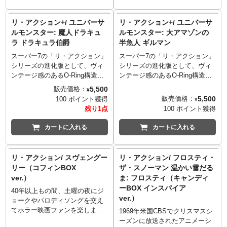
にノミネートされたアルバム
タインがまさかのスーパー7のリ
「Alfredo」からインスパイアさ
アクションシリーズから立体
リ・アクション+/ ユニバーサ
リ・アクション+/ ユニバーサ
れリ・アクションシリーズとし
化！貴重な立体化にファンクフ
ルモンスター: 魔人ドラキュ
ルモンスター: 大アマゾンの
て立体化。バックカードは複数
ァン感涙の逸品。
ラ ドラキュラ伯爵
半魚人 ギルマン
あるジャケットカバーから1つを
チョイス。
スーパー7の「リ・アクション」
スーパー7の「リ・アクション」
シリーズの進化版として、ヴィ
シリーズの進化版として、ヴィ
ンテージ感のあるO-Ring構造を
ンテージ感のあるO-Ring構造を
採用し可動ヵ所をプラスした
採用し可動ヵ所をプラスした
5,500
販売価格：
¥
「リ・アクション+（プラ
「リ・アクション+（プラ
5,500
販売価格：
100 ポイント獲得
¥
ス）」。1930年代を中心に銀幕
ス）」。1930年代を中心に銀幕
残り1点
100 ポイント獲得
を彩った名怪物たち「ユニバー
を彩った名怪物たち「ユニバー
サルモンスターズ」の面々が新
サルモンスターズ」の面々が新
カートに入れる
カートに入れる
たにラインナップ。オールドフ
たにラインナップ。オールドフ
ィギュアの風合いが妙にマッチ
ィギュアの風合いが妙にマッチ
します！こちらは、1931年の映
します！こちらは、1954年の映
リ・アクション/ スヴェングー
リ・アクション/ フロスティ・
画『魔人ドラキュラ』より、名
画『大アマゾンの半魚人』より
リー（コフィンBOX
ザ・スノーマン 温かい雪だる
優ベラ・ルゴシが演じたドラキ
アマゾンの奥地に住まう怪物ギ
ver.）
ま: フロスティ（キャンディ
ュラ伯爵。
ルマン。
ーBOX インスパイア
40年以上もの間、土曜の夜にジ
ver.）
ョークやパロディソングを交え
てホラー映画ファンを楽しませ
1969年米国CBSでクリスマスシ
ているホラー映画紹介番組「ス
ーズンに放送されたアニメーシ