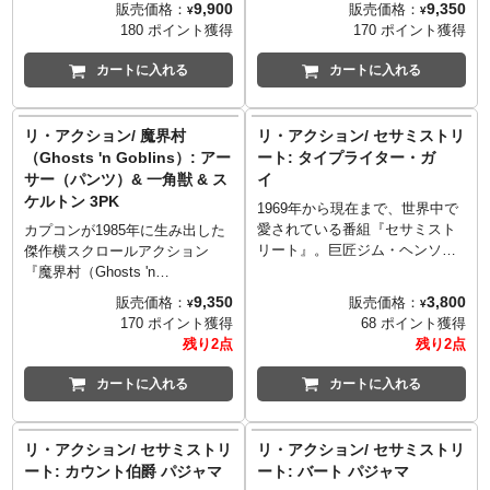
9,900
9,350
販売価格：
販売価格：
¥
¥
めてリアクションフィギュア化
「Ghosts 'n Goblins」として登
180 ポイント獲得
170 ポイント獲得
したヒーマン＆バトルキャット
場したリアクションフィギュア
と対峙するヴィラン、スケルタ
の3PK。こちらのアイテムに
カートに入れる
カートに入れる
ーとパンサーのセット。1984年
は、アーマー姿の「アーサ
のトイを思わせるパンサーのフ
ー」、そして、ラスボスである
ロッキー表現や横長のBOXなど
大魔王「アスタロト」、ステー
リ・アクション/ 魔界村
リ・アクション/ セサミストリ
スーパー7らしいコダワリが光る
ジ1、3に登場する生ける屍「ゾ
（Ghosts 'n Goblins）: アー
ート: タイプライター・ガ
アイテム。
ンビ」がセットになっていま
サー（パンツ）& 一角獣 & ス
イ
す！どれも最高！
ケルトン 3PK
1969年から現在まで、世界中で
愛されている番組『セサミスト
カプコンが1985年に生み出した
リート』。巨匠ジム・ヘンソン
傑作横スクロールアクション
たちが作り出す魅力的なキャラ
『魔界村（Ghosts 'n
クターたちを立体化しているス
Goblins）』。海外名義となる
9,350
3,800
販売価格：
販売価格：
¥
¥
ーパー7の「リ・アクション」シ
「Ghosts 'n Goblins」として登
170 ポイント獲得
68 ポイント獲得
リーズ。こちらは、1970年代か
場したリアクションフィギュア
残り2点
残り2点
ら登場し2001年のシーズンま
の3PK。こちらのアイテムに
で、アルファベット26文字をそ
は、独自のゲームシステムとし
カートに入れる
カートに入れる
れぞれ紹介するアニメーション
て印象的な1ダメージ後のパンツ
などで活躍したタイプライター
一丁姿の「アーサー」、そし
ガイ。なんと2019年に放送され
て、ステージ1、2のボスである
リ・アクション/ セサミストリ
リ・アクション/ セサミストリ
たセサミストリート50周年記念
単眼一角の巨人「一角獣」、ス
ート: カウント伯爵 パジャマ
ート: バート パジャマ
番組のオオトリを務めた隠れた
テージ5、6に登場する動く骸骨