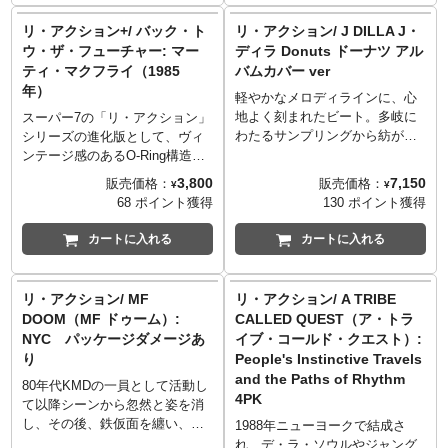
から、タイムマシン・デロリア
から、主人公マーティ・マクフ
ン」シリーズはやはり最高で
ンの開発者ドクことエメット・
ライがタイムスリップした1955
リ・アクション+/ バック・ト
リ・アクション/ J DILLA J・
す。
ブラウンが1985年の姿で登場で
年の姿で登場です！印象的なジ
ウ・ザ・フューチャー: マー
ディラ Donuts ドーナツ アル
す！ツインパインモールでのつ
ャケット姿にアクセサリーとし
ティ・マクフライ（1985
バムカバー ver
なぎ姿にアクセサリーとしてリ
てエレキギターも付属。「リ・
年）
モコンも付属。「リ・アクショ
アクション+（プラス）」として
軽やかなメロディラインに、心
ン+（プラス）」として再び
再び「リ・アクション」シリー
地よく刻まれたビート。多岐に
スーパー7の「リ・アクション」
「リ・アクション」シリーズに
ズにやってきた『バック・ト
わたるサンプリングから紡がれ
シリーズの進化版として、ヴィ
やってきた『バック・トウ・
ウ・ザ・フューチャー』。これ
た、Jディラの名盤
ンテージ感のあるO-Ring構造を
ザ・フューチャー』。これは
はCollect them allしたくなるア
「Donuts」。史上最も影響力の
採用し可動ヵ所をプラスした
3,800
7,150
販売価格：
販売価格：
¥
¥
Collect them allしたくなるアイ
イテム！
あるインストゥルメンタル・ヒ
「リ・アクション+（プラ
68 ポイント獲得
130 ポイント獲得
テム！
ップホップ・アルバムのひとつ
ス）」。1980年代だけではなく
として知られるこの作品を、ス
SF映画を代表する傑作『バッ
カートに入れる
カートに入れる
ーパー7が新たに「リ・アクショ
ク・トウ・ザ・フューチャー』
ン」としてフィギュア化しまし
から、主人公マーティ・マクフ
た。白いTシャツに黒のパンツ、
ライが1985年の姿で登場です！
リ・アクション/ MF
リ・アクション/ A TRIBE
キャップとスニーカーな姿を今
お馴染みの上下デニムにダウン
DOOM（MF ドゥーム）:
CALLED QUEST（ア・トラ
回セレクト。ジャケットでフィ
ベスト、そしてアクセサリーと
NYC パッケージダメージあ
イブ・コールド・クエスト）:
ーチャーされ、さらに「45 BOX
してスケートボードも付属。
り
People's Instinctive Travels
SET」でもインナーアートで多
「リ・アクション+（プラス）」
and the Paths of Rhythm
数描かれたドーナツ。カラフル
として再び「リ・アクション」
80年代KMDの一員として活動し
4PK
でキャッチーなデザインを、バ
シリーズにやってきた『バッ
て以降シーンから忽然と姿を消
ックカードに落とし込みまし
ク・トウ・ザ・フューチャ
し、その後、鉄仮面を纏い、某
1988年ニューヨークで結成さ
た。愛用していたと言われるモ
ー』。これはCollect them allし
ヴィランを意識した風貌でMFド
れ、デ・ラ・ソウルやジャング