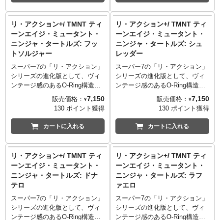
ジャーデビュー後の初シングル
カル『バイ・バイ・バーディ
となったのが「Longview」で
ー』の挿入歌「Kids」の替え歌
す。そのMV冒頭でTVの中に映
リ・アクション+/ TMNT ティ
リ・アクション+/ TMNT ティ
「Sleep!」などで見せるパジャ
った犬、通称「ドゥーキードッ
ーンエイジ・ミュータント・
ーンエイジ・ミュータント・
マ姿を再現！
グ」がまさかの立体化！スーパ
ニンジャ・タートルズ: フッ
ニンジャ・タートルズ: シュ
ー7らしいチョイスに思わずニン
トソルジャー
レッダー
マリ。ぜひMVもチェックしてみ
てください！
スーパー7の「リ・アクション」
スーパー7の「リ・アクション」
シリーズの進化版として、ヴィ
シリーズの進化版として、ヴィ
ンテージ感のあるO-Ring構造を
ンテージ感のあるO-Ring構造を
採用し可動ヵ所をプラスした
採用し可動ヵ所をプラスした
7,150
7,150
販売価格：
販売価格：
¥
¥
「リ・アクション+（プラ
「リ・アクション+（プラ
130 ポイント獲得
130 ポイント獲得
ス）」。そんな「リアクション
ス）」。そんな「リアクション
+」に1984年に誕生し、現在も
+」に1984年に誕生し、現在も
カートに入れる
カートに入れる
なお愛され続けているタートル
なお愛され続けているタートル
ズが仲間入り！こちらはタート
ズが仲間入り！こちらはタート
ルズの宿敵フット団の戦闘員で
ルズたちの永遠のライバルであ
リ・アクション+/ TMNT ティ
リ・アクション+/ TMNT ティ
あるフットソルジャー！ミュー
り、フット団の首領シュレッダ
ーンエイジ・ミュータント・
ーンエイジ・ミュータント・
タジェン感溢れるバックカード
ー！ミュータジェン感溢れるバ
ニンジャ・タートルズ: ドナ
ニンジャ・タートルズ: ラフ
デザインも最高です！
ックカードデザインも最高で
テロ
ァエロ
す！
スーパー7の「リ・アクション」
スーパー7の「リ・アクション」
シリーズの進化版として、ヴィ
シリーズの進化版として、ヴィ
ンテージ感のあるO-Ring構造を
ンテージ感のあるO-Ring構造を