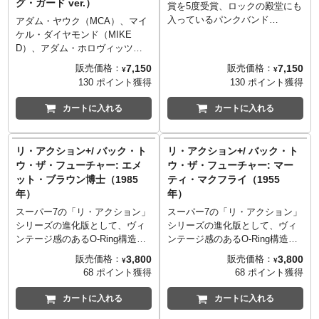
グ・ガード ver.）
場！日本で撮影された映像も印
場！日本で撮影された映像も印
賞を5度受賞、ロックの殿堂にも
象的なMV中に登場する、3人の
象的なMV中に登場する、3人の
入っているパンクバンド
アダム・ヤウク（MCA）、マイ
姿の立体化はまさに待望！！レ
姿の立体化はまさに待望！！レ
「Green Day」。1992年、彼ら
ケル・ダイヤモンド（MIKE
トロポップな雰囲気、ニヤリと
トロポップな雰囲気、ニヤリと
のインディーズ時代にリリース
D）、アダム・ホロヴィッツ
させるマニアックなラインナッ
させるマニアックなラインナッ
し、2010年には全世界100万枚
（Ad Rock）による伝説的ヒッ
7,150
7,150
販売価格：
販売価格：
¥
¥
プ。3.75インチのミニフィギュ
プ。3.75インチのミニフィギュ
を記録した「Kerplunk」がまさ
プホップグループ「ビーステ
130 ポイント獲得
130 ポイント獲得
アだけではなく、そのパッケー
アだけではなく、そのパッケー
かの立体化！？スーパー7のリ・
ィ・ボーイズ」。ミックス・マ
ジまで「ひとつの作品」とす
ジまで「ひとつの作品」とす
アクションシリーズからで、ア
スター・マイクを初めて起用し
カートに入れる
カートに入れる
る、スーパー7の「リ・アクショ
る、スーパー7の「リ・アクショ
ルバムジャケットアートに採用
HIPHOP路線への回帰となった
ン」シリーズはやはり最高で
ン」シリーズはやはり最高で
されている通称「カープランク
1998年5枚目のアルバムとなる
す。
す。
ガール」がフィギュア化となり
「ハロー・ナスティ」に収録さ
リ・アクション+/ バック・ト
リ・アクション+/ バック・ト
ました。印象的なTシャツを着
れている「インターギャラクテ
ウ・ザ・フューチャー: エメ
ウ・ザ・フューチャー: マー
て、ウィンクしながら銃を撃つ
ィック」から、ついに交通誘導
ット・ブラウン博士（1985
ティ・マクフライ（1955
姿そのまま！銃は本体と一体で
員に扮したビースティの面々の
年）
年）
はなくしっかり別パーツとさ
リアクションフィギュアが登
れ、かつ硝煙エフェクトも付い
場！日本で撮影された映像も印
スーパー7の「リ・アクション」
スーパー7の「リ・アクション」
ているあたりはさすがスーパー7
象的なMV中に登場する、3人の
シリーズの進化版として、ヴィ
シリーズの進化版として、ヴィ
のこだわりよう。
姿の立体化はまさに待望！！レ
ンテージ感のあるO-Ring構造を
ンテージ感のあるO-Ring構造を
トロポップな雰囲気、ニヤリと
採用し可動ヵ所をプラスした
採用し可動ヵ所をプラスした
3,800
3,800
販売価格：
販売価格：
¥
¥
させるマニアックなラインナッ
「リ・アクション+（プラ
「リ・アクション+（プラ
68 ポイント獲得
68 ポイント獲得
プ。3.75インチのミニフィギュ
ス）」。1980年代だけではなく
ス）」。1980年代だけではなく
アだけではなく、そのパッケー
SF映画を代表する傑作『バッ
SF映画を代表する傑作『バッ
カートに入れる
カートに入れる
ジまで「ひとつの作品」とす
ク・トウ・ザ・フューチャー』
ク・トウ・ザ・フューチャー』
る、スーパー7の「リ・アクショ