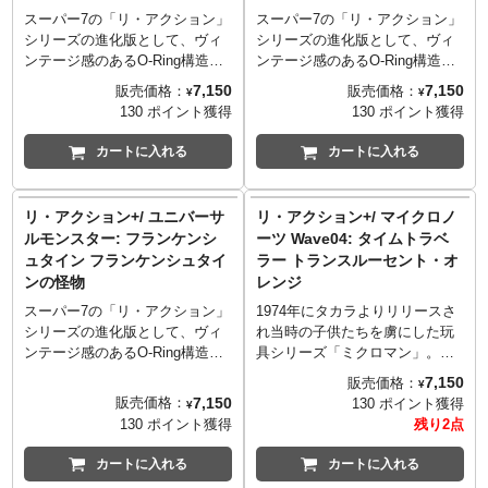
の軟体動物の神秘的な魂
び上がります。
ハイドロ・ヴァイパー。コミッ
スーパー7の「リ・アクション」
スーパー7の「リ・アクション」
（Swamp Mollusk Mystical
クでのビジュアルを再現したそ
シリーズの進化版として、ヴィ
シリーズの進化版として、ヴィ
Personality）」が浮かび上がり
の姿はシビレます！
ンテージ感のあるO-Ring構造を
ンテージ感のあるO-Ring構造を
ます。
採用し可動ヵ所をプラスした
採用し可動ヵ所をプラスした
7,150
7,150
販売価格：
販売価格：
¥
¥
「リ・アクション+（プラ
「リ・アクション+（プラ
130 ポイント獲得
130 ポイント獲得
ス）」。1930年代を中心に銀幕
ス）」。1930年代を中心に銀幕
を彩った名怪物たち「ユニバー
を彩った名怪物たち「ユニバー
カートに入れる
カートに入れる
サルモンスターズ」の面々が新
サルモンスターズ」の面々が新
たにラインナップ。オールドフ
たにラインナップ。オールドフ
ィギュアの風合いが妙にマッチ
ィギュアの風合いが妙にマッチ
リ・アクション+/ ユニバーサ
リ・アクション+/ マイクロノ
します！こちらは、1932年の映
します！こちらは、1935年の映
ルモンスター: フランケンシ
ーツ Wave04: タイムトラベ
画『ミイラ再生』に登場する、
画『フランケンシュタインの花
ュタイン フランケンシュタイ
ラー トランスルーセント・オ
生きながらにしてミイラにされ
嫁』で若き科学者ヘンリーとプ
ンの怪物
レンジ
た、マミーことイムホテップ。
レトリアスによりフランケンシ
ュタインの花嫁として誕生した
スーパー7の「リ・アクション」
1974年にタカラよりリリースさ
ブライド。
シリーズの進化版として、ヴィ
れ当時の子供たちを虜にした玩
ンテージ感のあるO-Ring構造を
具シリーズ「ミクロマン」。海
採用し可動ヵ所をプラスした
外ではメゴが「マイクロノー
7,150
販売価格：
¥
「リ・アクション+（プラ
ツ」という名で展開し、マーベ
7,150
販売価格：
130 ポイント獲得
¥
ス）」。1930年代を中心に銀幕
ルコミックスからコミックスも
130 ポイント獲得
残り2点
を彩った名怪物たち「ユニバー
リリースしていた人気シリーズ
サルモンスターズ」の面々が新
です。そんなマイクロノーツ
カートに入れる
カートに入れる
たにラインナップ。オールドフ
が、スーパー7の新たなるシリー