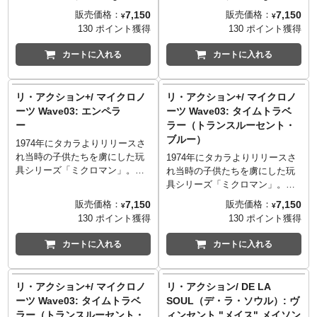
採用し可動ヵ所をプラスした
採用し可動ヵ所をプラスした
7,150
7,150
販売価格：
販売価格：
¥
¥
「リ・アクション+（プラ
「リ・アクション+（プラ
130 ポイント獲得
130 ポイント獲得
ス）」。そんな「リアクション
ス）」。そんな「リアクション
+」に1984年に誕生し、現在も
+」に1984年に誕生し、現在も
カートに入れる
カートに入れる
なお愛され続けているタートル
なお愛され続けているタートル
ズが仲間入り！こちらは天才的
ズが仲間入り！こちらはケンカ
なメカニックであり棒術使いの
っ早い江戸っ子気質なラファエ
リ・アクション+/ マイクロノ
リ・アクション+/ マイクロノ
ドナテロ！ミュータジェン感溢
ロ！ミュータジェン感溢れるバ
ーツ Wave03: エンペラ
ーツ Wave03: タイムトラベ
れるバックカードデザインも最
ックカードデザインも最高で
ー
ラー（トランスルーセント・
高です！
す！
ブルー）
1974年にタカラよりリリースさ
れ当時の子供たちを虜にした玩
1974年にタカラよりリリースさ
具シリーズ「ミクロマン」。海
れ当時の子供たちを虜にした玩
外ではメゴが「マイクロノー
具シリーズ「ミクロマン」。海
ツ」という名で展開し、マーベ
外ではメゴが「マイクロノー
7,150
7,150
販売価格：
販売価格：
¥
¥
ルコミックスからコミックスも
ツ」という名で展開し、マーベ
130 ポイント獲得
130 ポイント獲得
リリースしていた人気シリー
ルコミックスからコミックスも
ズ。そんなマイクロノーツが、
リリースしていた人気シリー
カートに入れる
カートに入れる
スーパー7の新たなるシリーズ
ズ。そんなマイクロノーツが、
「リ・アクション+（プラス）」
スーパー7の新たなるシリーズ
から登場！こちらは、1981年に
「リ・アクション+（プラス）」
リ・アクション+/ マイクロノ
リ・アクション/ DE LA
メゴからは短期間のみ販売さ
から登場！こちらは、1976年に
ーツ Wave03: タイムトラベ
SOUL（デ・ラ・ソウル）: ヴ
れ、その後イタリアのギグから
マイクロノーツとしての記念す
ラー（トランスルーセント・
ィンセント "メイス" メイソン