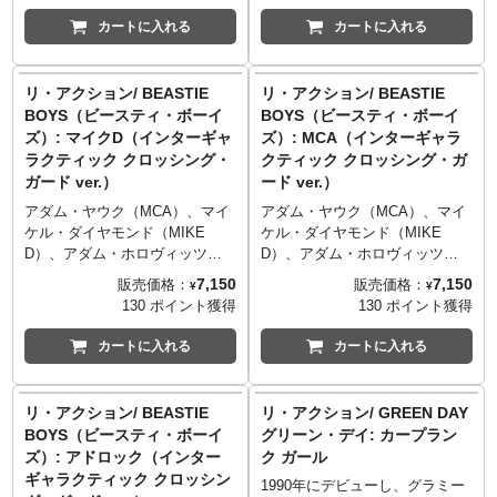
ン。
90年代に必要不可欠な伝説的
ースクール"の幕開けとなった、
カートに入れる
カートに入れる
HIPHOPグループの一つ「デ・
90年代に必要不可欠な伝説的
ラ・ソウル」が、ア・トライ
HIPHOPグループの一つ「デ・
ブ・コールド・クエストに続き
ラ・ソウル」が、ア・トライ
リ・アクション/ BEASTIE
リ・アクション/ BEASTIE
待望のリ・アクションフィギュ
ブ・コールド・クエストに続き
BOYS（ビースティ・ボーイ
BOYS（ビースティ・ボーイ
ア化！サンプリングに革命をも
待望のリ・アクションフィギュ
ズ）: マイクD（インターギャ
ズ）: MCA（インターギャラ
たらしたとも言われる1989年の
ア化！サンプリングに革命をも
ラクティック クロッシング・
クティック クロッシング・ガ
ファーストアルバム「3 Feet
たらしたとも言われる1989年の
ガード ver.）
ード ver.）
High and Rising」からのシング
ファーストアルバム「3 Feet
ルカットで、ファンカデリック
High and Rising」からのシング
アダム・ヤウク（MCA）、マイ
アダム・ヤウク（MCA）、マイ
の「Knee Deep」のサンプリン
ルカットで、ファンカデリック
ケル・ダイヤモンド（MIKE
ケル・ダイヤモンド（MIKE
グからインスパイアされたアイ
の「Knee Deep」のサンプリン
D）、アダム・ホロヴィッツ
D）、アダム・ホロヴィッツ
テム。こちら
グからインスパイアされたアイ
（Ad Rock）による伝説的ヒッ
（Ad Rock）による伝説的ヒッ
7,150
7,150
販売価格：
販売価格：
¥
¥
は、"Posdnuos（ポス）"ことケ
テム。こちらは、"Trugoy the
プホップグループ「ビーステ
プホップグループ「ビーステ
130 ポイント獲得
130 ポイント獲得
ルビン・マーサー。
Dove（トゥルーゴイ）"ことデ
ィ・ボーイズ」。ミックス・マ
ィ・ボーイズ」。ミックス・マ
ヴィッド・ジョリクール。
スター・マイクを初めて起用し
スター・マイクを初めて起用し
カートに入れる
カートに入れる
HIPHOP路線への回帰となった
HIPHOP路線への回帰となった
1998年5枚目のアルバムとなる
1998年5枚目のアルバムとなる
「ハロー・ナスティ」に収録さ
「ハロー・ナスティ」に収録さ
リ・アクション/ BEASTIE
リ・アクション/ GREEN DAY
れている「インターギャラクテ
れている「インターギャラクテ
BOYS（ビースティ・ボーイ
グリーン・デイ: カープラン
ィック」から、ついに交通誘導
ィック」から、ついに交通誘導
ズ）: アドロック（インター
ク ガール
員に扮したビースティの面々の
員に扮したビースティの面々の
ギャラクティック クロッシン
リアクションフィギュアが登
リアクションフィギュアが登
1990年にデビューし、グラミー