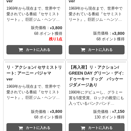
ver
ver
人気キャラクター！
「スケルトン」がセットになっ
ています！どれも最高！
1969年から現在まで、世界中で
1969年から現在まで、世界中で
愛されている番組『セサミスト
愛されている番組『セサミスト
リート』。巨匠ジム・ヘンソン
リート』。巨匠ジム・ヘンソン
たちが作り出す魅力的なキャラ
たちが作り出す魅力的なキャラ
3,800
販売価格：
¥
クターたちを立体化しているス
クターたちを立体化しているス
3,800
販売価格：
68 ポイント獲得
¥
ーパー7の「リ・アクション」シ
ーパー7の「リ・アクション」シ
残り1点
68 ポイント獲得
リーズ。こちらのカウント伯爵
リーズ。こちらのナイトキャッ
は、エルモとアビーがカウント
プがキュートなバートは、アー
カートに入れる
カートに入れる
伯爵の城に泊まった際の歌「1,
ニーとバートの名コンビで歌
2, 3 Goodnight」などで見せた、
う、ブロードウェイミュージカ
カウント伯爵お気に入りのパジ
ル『バイ・バイ・バーディー』
リ・アクション/ セサミストリ
【再入荷】リ・アクション/
ャマを着た姿を再現。
の挿入歌「Kids」の替え歌
ート: アーニー パジャマ
GREEN DAY グリーン・デイ:
「Sleep!」などで見せるパジャ
ver
ドゥーキー ドッグ パッケー
マ姿を再現！
ジダメージあり
1969年から現在まで、世界中で
愛されている番組『セサミスト
1990年にデビューし、グラミー
リート』。巨匠ジム・ヘンソン
賞を5度受賞、ロックの殿堂にも
たちが作り出す魅力的なキャラ
入っているパンクバンド
クターたちを立体化しているス
「Green Day グリーン・デ
3,800
7,150
販売価格：
販売価格：
¥
¥
ーパー7の「リ・アクション」シ
イ）。全世界で2,000万枚という
68 ポイント獲得
130 ポイント獲得
リーズ。こちらのアーニーは、
驚異的な売上を記録した3rdアル
アーニーとバートの名コンビで
バム「Dookie」に収録され、メ
カートに入れる
カートに入れる
歌う、ブロードウェイミュージ