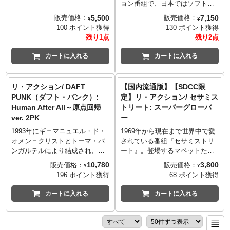
ヴェングーリー」。その番組の
ョン番組で、日本ではソフトと
ホストであり名物キャラクタ
して2000年代に入ってから見る
5,500
7,150
販売価格：
販売価格：
¥
¥
ー、スヴェングーリーのリアク
事が出来るようになった、命を
100 ポイント獲得
130 ポイント獲得
ションフィギュアが装い新たに
吹き込まれた雪だるまと娘の物
残り1点
残り2点
再び登場！今回は、オリジナル
語『フロスティ・ザ・スノーマ
のアートワークに彩られら棺桶
ン』のリアクションフィギュア
カートに入れる
カートに入れる
型のBOXパッケージ。顔部分の
が装い新たに登場です。今回
蓋を開けるとスヴェングーリー
は、キャンディーBOXに入った
が顔を出します！
銀紙に包まれたお菓子のように
リ・アクション/ DAFT
【国内流通版】【SDCC限
メタリックな仕様。パッケージ
PUNK（ダフト・パンク）:
定】リ・アクション/ セサミス
にはヴィンテージデザインのス
Human After All～原点回帰
トリート: スーパーグローバ
ノーマンたちが描かれていてホ
ver. 2PK
ー
リデーシーズンにディスプレイ
したくなるアイテム。
1993年にギ＝マニュエル・ド・
1969年から現在まで世界中で愛
オメン＝クリストとトーマ・バ
されている番組『セサミストリ
ンガルテルにより結成され、フ
ート』。登場するマペットたち
ァーストアルバムで大ヒットを
を手掛けるのは、『マペットシ
10,780
3,800
販売価格：
販売価格：
¥
¥
飛ばし、2000年にリリースした
ョー』、『フラグルロック』、
196 ポイント獲得
68 ポイント獲得
代表曲の一つ「ワン・モア・タ
『ラビリンス/魔王の迷宮』を手
イム」では、PVに2人が大ファ
掛けるジム・ヘンソン。ジム・
カートに入れる
カートに入れる
ンだと公言していた松本零士氏
ヘンソンが作り出す魅力的なマ
を起用し日本でも大きく注目を
ペットたちが、スーパー7のリア
集めた音楽デュオ「ダフトパン
クションフィギュアシリーズか
ク」。今回はサードアルバムに
ら登場！こちらは、SDCC限定