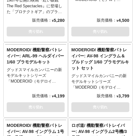
1987年公開の映画『紅い眼鏡
らはぎのサイドカバーが開閉可
れた巨大な主翼をはじめとし
襟の両脇のパトランプカバー
ド）」。一部彩色済みの組み立
The Red Spectacles』に登場し
能、右ふくらはぎの中にはハン
た、グリフォン特有の有機的か
や、右ふくらはぎのサイドカバ
てキットで、組み立てるだけで
た「プロテクトギア」のプラス
ドリボルバーカノンを収納可能
つ鋭利なフォルムを完全再現。
ーが開閉可能、右ふくらはぎの
作品イメージの仕上がりを再現
チックモデルが、「特捜班小型
5,280
4,500
販売価格：
販売価格：
¥
¥
とギミック満載。また劇中と同
更に多彩な手首パーツが付属
中にはハンドリボルバーカノン
します。フィギュアファンから
警邏車」とセットになって登場
じく、伸縮ギミックでハンドリ
し、劇中で印象的なサムズアッ
を収納可能とギミック満載。ま
作り込みの模型ファンまで、ス
です。ファインモールド社とタ
売り切れ
売り切れ
ボルバーカノンを手にするシー
プも可能。主素材はPS＆ABS。
た劇中と同じく、伸縮ギミック
タイル、ギミック、ともに楽し
ッグを組み、劇中登場車両の特
ンの再現も可能です。コクピッ
装甲・関節部・クリア部分をそ
でハンドリボルバーカノンを手
めるモデルキットです。
徴であるスラットタイプのフロ
トカバーは開閉可能で、内部コ
れぞれ成形色で色分け。更に彩
にするシーンの再現も可能で
劇場版『機動警察パトレイバー
ントグリルを装着した車体を再
MODEROID/ 機動警察パトレ
MODEROID/ 機動警察パトレ
クピットシートには各パイロッ
色済みパーツより、組み立てる
す。コクピットカバーは開閉可
the Movie』より、最新鋭オペレ
現しました。各マーキングも現
イバー: ARL-99 ヘルダイバー
イバー: AV-98 イングラム＆
トのフィギュアが搭乗可能。
だけでイメージに近い色分けを
能で、内部コクピットシートに
ーションシステム「HOS」を搭
存する資料を検証し、このセッ
1/60 プラモデルキット
ブルドッグ 1/60 プラモデルキ
再現できます。
は泉野明フィギュアが搭乗可
載した次期主力警察用レイバー
ト専用の特別デカールをご用
ット セット
能。シートは昇降式、イングラ
「AV-X0零式」が1/60スケール
意。劇中冒頭シーンの再現や、
グッドスマイルカンパニーの新
ムの首元から覗かせる際には防
のプラスチックモデルになって
フィギュアと車両を並べる楽し
モデルキットシリーズ
グッドスマイルカンパニーの新
弾フロントガラスが展開可能で
登場！劇中さながらのスタイル
さをお届けします！
「MODEROID（モデロイ
モデルキットシリーズ
す。両肩のパトランプにはそれ
で造形されたリアルモデル。各
ド）」。一部彩色済みの組み立
「MODEROID（モデロイ
ぞれ、交互に点滅発光する赤と
関節可動。シールド、貫手再現
てキットで、組み立てるだけで
ド）」。一部彩色済みの組み立
4,199
3,799
販売価格：
販売価格：
¥
¥
黄色の2色のLEDを搭載。ハンド
用パーツおよびフェイスオープ
作品イメージの仕上がりを再現
てキットで、組み立てるだけで
リボルバーカノン、スタンステ
ン時頭部パーツが付属し、本編
します。フィギュアファンから
作品イメージの仕上がりを再現
売り切れ
売り切れ
ィック2種、ライアットガン、そ
での印象的な格闘戦シーンを再
作り込みの模型ファンまで、ス
します。フィギュアファンから
してスタンスティックが収納可
現可能です。
タイル、ギミック、ともに楽し
作り込みの模型ファンまで、ス
能な左前腕部用シールド、差し
めるモデルキットです。
タイル、ギミック、ともに楽し
MODEROID/ 機動警察パトレ
ロボ道/ 機動警察パトレイバ
替えハンドパーツ、フェイスガ
アニメ『機動警察パトレイバ
めるモデルキットです。
イバー: AV-98 イングラム 1号
ー: AV-98 イングラム2号機/3
ードが上がったヘッドパーツ、
ー』より陸上自衛隊所属の空挺
アニメ『機動警察パトレイバ