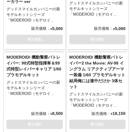
ーカラー ver
存在するロボットをプラモ的可
家の力量を見ることができるモ
グッドスマイルカンパニーの新
動トイではなくフィギュアとし
チーフとなります。造形作家田
モデルキットシリーズ
グッドスマイルカンパニーの新
て製品化する為にソフトビニー
熊勝夫の持つ魅力、しっかりし
「MODEROID（モデロイ
モデルキットシリーズ
ルキットとして、圧倒的な存在
たデッサン力から生み出すどっ
ド）」。一部彩色済みの組み立
「MODEROID（モデロイ
感を以て造形作家・田熊勝夫が
しりとした重量感のある造形を
てキットで、組み立てるだけで
ド）」。一部彩色済みの組み立
5,000
5,000
販売価格：
販売価格：
¥
¥
立体化。30年以上経ってもその
手に取って楽しんでいただきた
作品イメージの仕上がりを再現
てキットで、組み立てるだけで
素晴らしさは変わりません！
いフィギュアです。
します。フィギュアファンから
作品イメージの仕上がりを再現
売り切れ
売り切れ
※この商品は組み立て、塗装が
※この商品は組み立て、塗装が
作り込みの模型ファンまで、ス
します。フィギュアファンから
必要なソフビキットとなりま
必要なソフビキットとなりま
タイル、ギミック、ともに楽し
作り込みの模型ファンまで、ス
す。組み立て、塗装には別途、
す。組み立て、塗装には別途、
めるモデルキットです。
タイル、ギミック、ともに楽し
MODEROID/ 機動警察パトレ
MODEROID/ 機動警察パトレ
接着剤や工具、塗料等が必要で
接着剤や工具、塗料等が必要で
アニメ『機動警察パトレイバ
めるモデルキットです。
イバー: 98式特型指揮車＆99
イバー2 the Movie: AV-98 イ
す。
す。
ー』より、菱井インダストリー
アニメ『機動警察パトレイバ
式特型レイバーキャリア 1/60
ングラム リアクティブアーマ
製重量級作業レイバー「HL-98ヘ
ー』より、菱井インダストリー
プラモデルキット
ー装備 1/60 プラモデルキット
ラクレス21」と篠原重工製レイ
製重量級作業レイバー「HL-98ヘ
結局俺には連中だけか 3体セ
バー「ASV99ボクサー」が1/60
ラクレス21」と篠原重工製レイ
グッドスマイルカンパニーの新
ット
スケールでプラキット化です、
バー「ASV99ボクサー」が1/60
モデルキットシリーズ
各関節可動、劇中さながらのス
スケールでプラキット化です、
「MODEROID（モデロイ
グッドスマイルカンパニーの新
タイルで造形されたリアルモデ
各関節可動、劇中さながらのス
ド）」。一部彩色済みの組み立
モデルキットシリーズ
ル。燃える男の汎用レイバー＆
タイルで造形されたリアルモデ
てキットで、組み立てるだけで
「MODEROID（モデロイ
名脇役、この2機セットがアツ
ル。こちらはノーマルと同形
作品イメージの仕上がりを再現
ド）」。一部彩色済みの組み立
8,500
18,150
販売価格：
販売価格：
¥
¥
い！
状・同仕様で、成形色のみを変
します。フィギュアファンから
てキットで、組み立てるだけで
更したアナザーカラーバージョ
作り込みの模型ファンまで、ス
作品イメージの仕上がりを再現
売り切れ
売り切れ
ン！
タイル、ギミック、ともに楽し
します。フィギュアファンから