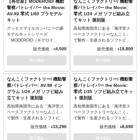
【再生産】MODEROID/ 機動
なんこくファクトリー/ 機動警
れぞれ成形色で色分け。更に彩
シャフトで繋がっており回転可
めるモデルキットです。
めるモデルキットです。
警察パトレイバー the Movie:
察パトレイバー the Movie:
色済みパーツより、組み立てる
能、タイヤはゴム製。パトラン
アニメ『機動警察パトレイバ
アニメ『機動警察パトレイバ
AV-X0 零式 1/60 プラモデル
零式 1/24 メガ ソフビ組み立
だけでイメージに近い色分けを
プおよびウインドーはクリアパ
ー』より警察用レイバー「AV-98
ー』より「AV-98イングラム」が
キット
てキット 復刻版
再現できます。
ーツ製。牽引車は車輪の前後回
イングラム」と作業用レイバー
1/60スケールのプラスチックモ
転に加え前輪部の左右スイング
「HL-97ブルドッグ」のセットが
デルになって登場！劇中さなが
グッドスマイルカンパニーの新
高知県南国市にある「海洋堂ス
機構を有しており、車体の右左
1/60スケールのプラスチックモ
らのスタイルで造形されたリア
モデルキットシリーズ
ペースファクトリーなんこく」
折転回が可能。車体上部にある
デルで登場！劇中さながらのス
ルモデル。「1号機」「2号機」
「MODEROID（モデロイ
で製作・生産されるソフトビニ
投光器の収納＆展開機構に加え
タイルで造形されたリアルモデ
どちらかを選択して組み立てる
ド）」。一部彩色済みの組み立
ール製ガレージキットシリー
4,500
19,800
販売価格：
販売価格：
¥
¥
運転席の造形を再現。後部の多
ル。各関節可動、各種武装付
ことができるコンパチブルキッ
てキットで、組み立てるだけで
ズ。海洋堂の往年の名作から最
目的ハンガーは別売りの
属。イングラムは「1号機」「2
トです。各関節可動、6連装リボ
作品イメージの仕上がりを再現
新作まで、多種多様なものが
売り切れ
売り切れ
MODEROIDイングラム・ピース
号機」どちらかを選択して組み
ルバーカノン、対レイバー用ス
します。フィギュアファンから
日々生み出されるオールジャパ
メーカー・ヴァリアントといっ
立てることができるコンパチブ
タンスティック（長・短）をは
作り込みの模型ファンまで、ス
ンメイドのフィギュアとして展
た劇中登場の警察用レイバーを
ルキットです。主素材はPS＆
じめとした各種武装が付属。主
タイル、ギミック、ともに楽し
開していきます。
なんこくファクトリー/ 機動警
なんこくファクトリー/ 機動警
搭載できるほか、レイバー固定
ABS。イングラムには一部彩色
素材はPS＆ABS。白、黒、グレ
めるモデルキットです。
出渕裕氏デザイン、ゆうきまさ
察パトレイバー: AV-98 イン
察パトレイバー the Movie:
用のアーム可動およびクレーン
済みパーツ、イングラムとブル
ー、クリアの4成形色と彩色済み
劇場版『機動警察パトレイバー
み氏の手によるコミック『機動
グラム 1/24 メガ ソフビ組み
零式 1/35 ソフビ組み立てキッ
の回転、ステップ部の伸縮ギミ
ドッグ両機には各種マーキング
パーツにより、組み立てるだけ
the Movie』より、最新鋭オペレ
警察パトレイバー』。ロボット
立てキット 復刻版
ト 復刻版
ックを備えています。アウトリ
を再現するための水転写デカー
でイメージに近い色分けを再現
ーションシステム「HOS」を搭
フィギュアを最高の安定感で製
ガーは伸縮ギミックあり。多目
ル・シールが付属し、組み立て
できます。劇場版・TV版・
載した次期主力警察用レイバー
作することのできる造形作家・
高知県南国市にある「海洋堂ス
高知県南国市にある「海洋堂ス
的ハンガーは90度垂直にジャッ
るだけでイメージに近い色分け
REBOOT版それぞれに使用され
「AV-X0零式」が1/60スケール
田熊勝夫。1/35スケールのキッ
ペースファクトリーなんこく」
ペースファクトリーなんこく」
キアップし、劇中で印象的な積
を再現できます。
た各部マーキング再現用の水転
のプラスチックモデルになって
トシリーズで素晴らしい造形の
で製作・生産されるソフトビニ
で製作・生産されるソフトビニ
載レイバーのデッキアップ演出
写デカールが付属します。
登場！劇中さながらのスタイル
結果を残した彼に大型サイズの
ール製ガレージキットシリー
ール製ガレージキットシリー
15,290
8,690
販売価格：
販売価格：
¥
¥
を再現可能！
で造形されたリアルモデル。各
1/24ロボットの造形を依頼し完
ズ。海洋堂の往年の名作から最
ズ。海洋堂の往年の名作から最
関節可動。シールド、貫手再現
成したのがこの「零式」。零式
新作まで、多種多様なものが
新作まで、多種多様なものが
売り切れ
売り切れ