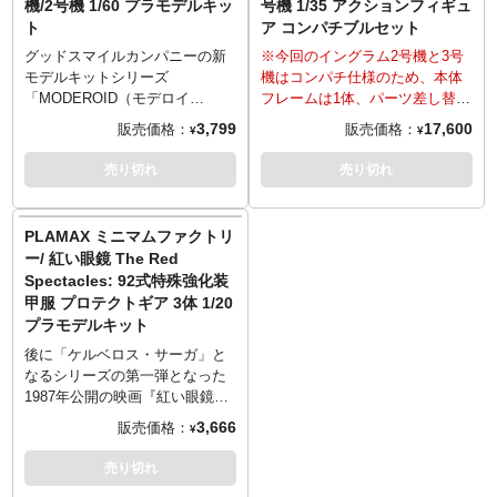
機/2号機 1/60 プラモデルキッ
号機 1/35 アクションフィギュ
「ロボ道」共通アクションスタ
レイバー「ARL-99ヘルダイバ
ー』より警察用レイバー「AV-98
ト
ア コンパチブルセット
ンドも付属。
ー」が1/60スケールのプラスチ
イングラム」と作業用レイバー
ックモデルになって登場！劇中
「HL-97ブルドッグ」のセットが
グッドスマイルカンパニーの新
※今回のイングラム2号機と3号
さながらのスタイルで造形され
1/60スケールのプラスチックモ
モデルキットシリーズ
機はコンパチ仕様のため、本体
たリアルモデル。各関節可動、
デルで登場！劇中さながらのス
「MODEROID（モデロイ
フレームは1体、パーツ差し替え
ダイブブレーキ展開を再現。
タイルで造形されたリアルモデ
ド）」。一部彩色済みの組み立
によりそれぞれが再現可能とな
3,799
17,600
販売価格：
販売価格：
¥
¥
40mm速射砲、コンバットナイ
ル。各関節可動、各種武装付
てキットで、組み立てるだけで
ります。
フ、頭部パーツ予備が付属。主
属。イングラムは「1号機」「2
作品イメージの仕上がりを再現
threezeroの新シリーズ「ロボ
売り切れ
売り切れ
素材はPS＆ABS。装甲・関節
号機」どちらかを選択して組み
します。フィギュアファンから
道」より、『機動警察パトレイ
部・クリア部分をそれぞれ成型
立てることができるコンパチブ
作り込みの模型ファンまで、ス
バー』シリーズの第2弾として、
色で色分け。更に彩色済みパー
ルキットです。主素材はPS＆
タイル、ギミック、ともに楽し
イングラム2号機と3号機がコン
PLAMAX ミニマムファクトリ
ツとマーキング再現用の水転写
ABS。イングラムには一部彩色
めるモデルキットです。
パチ仕様で登場です！亜鉛ダイ
ー/ 紅い眼鏡 The Red
デカールにより、組み立てるだ
済みパーツ、イングラムとブル
アニメ『機動警察パトレイバ
キャスト製フレームの採用によ
Spectacles: 92式特殊強化装
けでイメージに近い色分けを再
ドッグ両機には各種マーキング
ー』より「AV-98イングラム」が
り50ヶ所近い可動ポイントを実
甲服 プロテクトギア 3体 1/20
現できます。
を再現するための水転写デカー
1/60スケールのプラスチックモ
現した、1/35スケール（全高約
プラモデルキット
ル・シールが付属し、組み立て
デルになって登場！劇中さなが
23cm）の可動フィギュアとして
るだけでイメージに近い色分け
らのスタイルで造形されたリア
完成した「AV-98」。パーツによ
後に「ケルベロス・サーガ」と
を再現できます。
ルモデル。「1号機」「2号機」
り素材を変えるマルチマテリア
なるシリーズの第一弾となった
どちらかを選択して組み立てる
ル仕様で、可動域にはウェザリ
1987年公開の映画『紅い眼鏡
ことができるコンパチブルキッ
ング塗装した布カバーを使い、
The Red Spectacles』。劇中に
3,666
販売価格：
¥
トです。各関節可動、6連装リボ
イングラムのシルエットを再現
登場した「92式特殊強化装甲
ルバーカノン、対レイバー用ス
しています。襟の両脇のパトラ
服」、通称「プロテクトギア」
売り切れ
タンスティック（長・短）をは
ンプカバーや、右ふくらはぎの
が簡単に組み立てて卓上に並べ