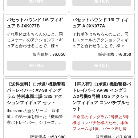
売り切れ
売り切れ
ハンガーは別売りのMODEROID
るためのパーツも付属！旭日章
るウェザリング塗装をうっすら
トハウンド」が1/6スケールにて
トハウンド」が1/6スケールにて
て選択する事で各機体を組み立
イングラム・ピースメーカー・
が取り外された胸パーツ・パト
と施すことにより、さらなるリ
フィギュア化です。自身の作品
フィギュア化です。自身の作品
て可能。3号機頭部は通常状態ほ
ヴァリアントといった劇中登場
ランプ無し肩パーツを使用する
アリティを追及しています。
にいつもバセットハウンドを出
にいつもバセットハウンドを出
か、電子戦用装備となるECMポ
バセットハウンド 1/6 フィギ
バセットハウンド 1/6 フィギ
の警察用レイバーを搭載できる
ことで、素体状態の1～3号機を
「ロボ道 グリフォン」にはプ
す押井守監督に「よほどの覚悟
す押井守監督に「よほどの覚悟
ッド展開状態も差し替えで再
ュア B JXK077B
ュア A JXK077A
ほか、レイバー固定用のアーム
組み立てることもできます。さ
レイアビリティを向上させる
がなければこれは飼うな」と言
がなければこれは飼うな」と言
現。1号機頭部はメインカメラ保
可動およびクレーンの回転、ス
らにボーナスパーツとして
様々なギミックも搭載。コクピ
それ単体はもちろんのこと、同
それ単体はもちろんのこと、同
われてしまったので、JXKスタ
われてしまったので、JXKスタ
護用のカバーパーツが付属し、
テップ部の伸縮ギミックを備え
「WXIII用グローブパーツ」が付
ットを露出させるにあたって、
じスケールのアクションフィギ
じスケールのアクションフィギ
ジオ（の中の開発陣にいるであ
ジオ（の中の開発陣にいるであ
カバー開閉状態を選択できま
ています。アウトリガーは伸縮
属し、同シリーズ「AV-98イング
胸部パーツの上半分はリフトア
ュアと合わせることで、様々な
ュアと合わせることで、様々な
ろう押井守ファン）が誰でも手
ろう押井守ファン）が誰でも手
す。リボルバーカノン、スタン
ギミックあり。多目的ハンガー
ラム（別売）」および本商品に
ップ可能で、また腹部のハッチ
シチュエーションとディスプレ
シチュエーションとディスプレ
に出来るミニチュアにしたんだ
に出来るミニチュアにしたんだ
スティック（長・短）、ライア
6,050
6,050
販売価格：
販売価格：
¥
¥
は90度垂直にジャッキアップ
付属する頭部パーツや特車二課
も前方に展開可能。内部ブロッ
イが可能となる動物フィギュ
イが可能となる動物フィギュ
な、と思うことにしました。首
な、と思うことにしました。首
ットガンが付属。本商品ではリ
し、劇中で印象的な積載レイバ
エンブレムデカールと組み合わ
クを取り外すことでパイロット
ア。JXKスタジオから「バセッ
ア。JXKスタジオから「バセッ
輪も付いた全長約15センチ、毛
輪も付いた全長約15センチ、毛
アクティブアーマー装備状態の
売り切れ
売り切れ
ーのデッキアップ演出を再現可
せることで、劇場版3作目に登場
シートを露出でき、そこに付属
トハウンド」が1/6スケールにて
トハウンド」が1/6スケールにて
色違い4種がラインナップ。お気
色違い4種がラインナップ。お気
他、データ収集用の実験機とし
能！
した仕様の1号機・2号機も再現
のパイロット「バドリナート・
フィギュア化です。自身の作品
フィギュア化です。自身の作品
に入りの1/6スケールアクション
に入りの1/6スケールアクション
て運用されていた素体状態の
可能…ということでいつもの3体
ハルチャンド」のフィギュア
にいつもバセットハウンドを出
にいつもバセットハウンドを出
フィギュアと組み合わせてディ
フィギュアと組み合わせてディ
「イングラム基本体」を再現す
【送料無料】ロボ道/ 機動警察
【再入荷】ロボ道/ 機動警察パ
セットです。画像はいろいろな
（非可動）を着席可能です。ま
す押井守監督に「よほどの覚悟
す押井守監督に「よほどの覚悟
スプレイを楽しもう！
スプレイを楽しもう！
るためのパーツも付属！旭日章
パトレイバー: AV-98 イング
トレイバー: AV-98 イングラ
都合上、1号機が3つ並んでいる
た、グリフォンの頭部パーツは
がなければこれは飼うな」と言
がなければこれは飼うな」と言
が取り外された胸パーツ・パト
ラム 特科車両二課 1/35 アク
ム2号機/3号機 1/35 アクショ
のはご了承。後藤さん、わたし
襟パーツごとリフトアップする
われてしまったので、JXKスタ
われてしまったので、JXKスタ
ランプ無し肩パーツを使用する
ションフィギュア セット
ンフィギュア コンパチブルセ
ゃーついていきますよ。
ことで、コクピット内部が覗け
ジオ（の中の開発陣にいるであ
ジオ（の中の開発陣にいるであ
ことで、素体状態の1～3号機を
ット
ます。特徴的な巨大ウィングは
ろう押井守ファン）が誰でも手
ろう押井守ファン）が誰でも手
組み立てることもできます。さ
threezeroの新シリーズ「ロボ
片方4ヶ所づつの可動ポイントを
に出来るミニチュアにしたんだ
に出来るミニチュアにしたんだ
らにボーナスパーツとして
道」の第一弾を飾った『機動警
※今回のイングラム2号機と3号
持ち、様々なポージングが可
な、と思うことにしました。首
な、と思うことにしました。首
「WXIII用グローブパーツ」が付
察パトレイバー』シリーズ。
機はコンパチ仕様のため、本体
能。ウィングを大胆にポージン
輪も付いた全長約15センチ、毛
輪も付いた全長約15センチ、毛
属し、同シリーズ「AV-98イング
「良さそうなんだけど、もう出
フレームは1体、パーツ差し替え
グしても、脚部の亜鉛合金ダイ
色違い4種がラインナップ。お気
色違い4種がラインナップ。お気
ラム（別売）」および本商品に
てるしな…」とお思いのアナ
によりそれぞれが再現可能とな
53,900
17,600
販売価格：
販売価格：
¥
¥