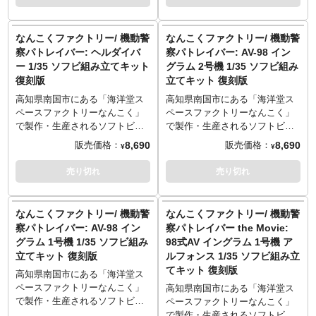
用パーツおよびフェイスオープ
の持つ不気味さとかっこよさが
日々生み出されるオールジャパ
日々生み出されるオールジャパ
ン時頭部パーツが付属し、本編
とても良くまとまった素晴らし
ンメイドのフィギュアとして展
ンメイドのフィギュアとして展
での印象的な格闘戦シーンを再
い造形になりました。
開していきます。
開していきます。
なんこくファクトリー/ 機動警
なんこくファクトリー/ 機動警
現可能です。
※この商品は組み立て、塗装が
出渕裕氏デザイン、ゆうきまさ
コミックからOVA、そして劇場
察パトレイバー: ヘルダイバ
察パトレイバー: AV-98 イン
必要なソフビキットとなりま
み氏の手によるコミック『機動
映画版と進んでいく『機動警察
ー 1/35 ソフビ組み立てキット
グラム 2号機 1/35 ソフビ組み
す。組み立て、塗装には別途、
警察パトレイバー』。1/24スケ
パトレイバー』。フィギュアも
復刻版
立てキット 復刻版
接着剤や工具、塗料等が必要で
ールのイングラムはトイの要素
製作を続けることによってソフ
す。
を取り入れ、関節に緩着を用い
トビニールでの表現の技術も進
高知県南国市にある「海洋堂ス
高知県南国市にある「海洋堂ス
たりと、「オモチャ」としての
化し、よりリアルなソフトビニ
ペースファクトリーなんこく」
ペースファクトリーなんこく」
製品をテーマに制作。
ールキットとして製作されてい
で製作・生産されるソフトビニ
で製作・生産されるソフトビニ
※この商品は組み立て、塗装が
くこととなります。コミック版
ール製ガレージキットシリー
ール製ガレージキットシリー
8,690
8,690
販売価格：
販売価格：
¥
¥
必要なソフビキットとなりま
の製品と見比べてもらい、海洋
ズ。海洋堂の往年の名作から最
ズ。海洋堂の往年の名作から最
す。組み立て、塗装には別途、
堂ソフトビニールフィギュアの
新作まで、多種多様なものが
新作まで、多種多様なものが
売り切れ
売り切れ
接着剤や工具、塗料等が必要で
変化を見て楽しんでもらいたい
日々生み出されるオールジャパ
日々生み出されるオールジャパ
す。
と思います。
ンメイドのフィギュアとして展
ンメイドのフィギュアとして展
※この商品は組み立て、塗装が
開していきます。
開していきます。
なんこくファクトリー/ 機動警
なんこくファクトリー/ 機動警
必要なソフビキットとなりま
出渕裕氏デザイン、ゆうきまさ
出渕裕氏デザイン、ゆうきまさ
察パトレイバー: AV-98 イン
察パトレイバー the Movie:
す。組み立て、塗装には別途、
み氏の手によるコミック『機動
み氏の手によるコミック『機動
グラム 1号機 1/35 ソフビ組み
98式AV イングラム 1号機 ア
接着剤や工具、塗料等が必要で
警察パトレイバー』。両氏の描
警察パトレイバー』。両氏の描
立てキット 復刻版
ルフォンス 1/35 ソフビ組み立
す。
く日常生活の中にあるリアルに
く日常生活の中にあるリアルに
てキット 復刻版
存在するロボットをプラモ的可
存在するロボットをプラモ的可
高知県南国市にある「海洋堂ス
動トイではなくフィギュアとし
動トイではなくフィギュアとし
ペースファクトリーなんこく」
高知県南国市にある「海洋堂ス
て製品化する為にソフトビニー
て製品化する為にソフトビニー
で製作・生産されるソフトビニ
ペースファクトリーなんこく」
ルキットとして、圧倒的な存在
ルキットとして、圧倒的な存在
ール製ガレージキットシリー
で製作・生産されるソフトビニ