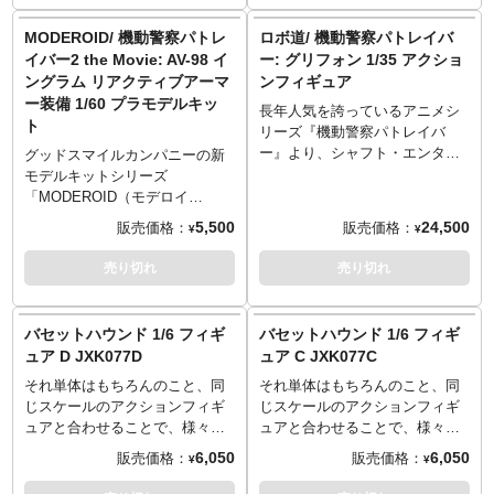
めるモデルキットです。
作り込みの模型ファンまで、ス
アニメ『機動警察パトレイバ
タイル、ギミック、ともに楽し
MODEROID/ 機動警察パトレ
ロボ道/ 機動警察パトレイバ
ー』より、警察用レイバーと共
めるモデルキットです。
イバー2 the Movie: AV-98 イ
ー: グリフォン 1/35 アクショ
に運用される特殊車両「98式特
劇場アニメ『機動警察パトレイ
ングラム リアクティブアーマ
ンフィギュア
型指揮車」と「99式特型レイバ
バー2 the Movie』より、「AV-
ー装備 1/60 プラモデルキッ
ーキャリア」のセットが1/60ス
98 イングラム」のリアクティブ
長年人気を誇っているアニメシ
ト
ケールで待望の商品化です。レ
アーマー装備がラインナップ。
リーズ『機動警察パトレイバ
イバーキャリアは番組放送以来
劇中に登場した1、2、3号機の頭
ー』より、シャフト・エンター
グッドスマイルカンパニーの新
初の立体化＆プラキット化。デ
部が全て付属し、マーキング再
プライズ製の実験用試作レイバ
モデルキットシリーズ
ザイナー・河森正治氏の徹底監
現用の水転写デカールと合わせ
ー「グリフォン」がthreezeroの
「MODEROID（モデロイ
修により、より現代的な車両へ
て選択する事で各機体を組み立
「ロボ道」から登場！「ロボ道
ド）」。一部彩色済みの組み立
5,500
24,500
販売価格：
販売価格：
¥
¥
と構造をアップデート＆ディテ
て可能。3号機頭部は通常状態ほ
グリフォン」は1/35スケール
てキットで、組み立てるだけで
ィールアップが施された決定
か、電子戦用装備となるECMポ
（全高約24.4cm）の可動フィギ
作品イメージの仕上がりを再現
売り切れ
売り切れ
版。車体全長29センチの迫力あ
ッド展開状態も差し替えで再
ュアで、素材にはABS、PVC、
します。フィギュアファンから
るサイズ。各車輪は金属製シャ
現。1号機頭部はメインカメラ保
POM、亜鉛合金ダイキャスト、
作り込みの模型ファンまで、ス
フトで繋がっており回転可能、
護用のカバーパーツが付属し、
そして布を使用。亜鉛合金ダイ
タイル、ギミック、ともに楽し
バセットハウンド 1/6 フィギ
バセットハウンド 1/6 フィギ
タイヤはゴム製。パトランプお
カバー開閉状態を選択できま
キャストは可動フレームに用い
めるモデルキットです。
ュア D JXK077D
ュア C JXK077C
よびウインドーはクリアパーツ
す。リボルバーカノン、スタン
ており、これにより全身に合計
劇場アニメ『機動警察パトレイ
製。牽引車は車輪の前後回転に
スティック（長・短）、ライア
約60ヶ所の可動ポイントを実現
それ単体はもちろんのこと、同
それ単体はもちろんのこと、同
バー2 the Movie』より、「AV-
加え前輪部の左右スイング機構
ットガンが付属。本商品ではリ
しています。肘、腰、股関節、
じスケールのアクションフィギ
じスケールのアクションフィギ
98 イングラム」のリアクティブ
を有しており、車体の右左折転
アクティブアーマー装備状態の
そして膝のカバーには布を使用
ュアと合わせることで、様々な
ュアと合わせることで、様々な
アーマー装備がラインナップ。
回が可能。車体上部にある投光
他、データ収集用の実験機とし
することで、グリフォンのシル
シチュエーションとディスプレ
シチュエーションとディスプレ
劇中に登場した1、2、3号機の頭
6,050
6,050
販売価格：
販売価格：
¥
¥
器の収納＆展開機構に加え運転
て運用されていた素体状態の
エットの再現と可動を両立。ま
イが可能となる動物フィギュ
イが可能となる動物フィギュ
部が全て付属し、マーキング再
席の造形を再現。後部の多目的
「イングラム基本体」を再現す
た、布にはthreezeroの得意とす
ア。JXKスタジオから「バセッ
ア。JXKスタジオから「バセッ
現用の水転写デカールと合わせ