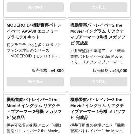
在感と重量感が味わえる、田熊
造形されたリアルモデル。1号
改良型となる「AVS-98 MARKII
売り切れ
売り切れ
造形作品の中でも最高傑作と言
機・2号機を選択して組み立てる
スタンダード」がプラモデル
えるでしょう。
ことができるコンパチブルキッ
化！頭部、胸部キャノピーには
※この商品は組み立て、塗装が
ト。各関節可動、6連装リボルバ
クリアパーツを使用。各種交換
MODEROID/ 機動警察パトレ
機動警察パトレイバー2 the
必要なソフビキットとなりま
ーカノン、対レイバー用スタン
用手首、劇中未使用のオリジナ
イバー: AVS-98 エコノミー
Movie/ イングラム リアクテ
す。組み立て、塗装には別途、
スティック（長・短）をはじめ
ル装備として6連装リボルバーカ
プラモデルキット
ィブアーマー 3号機 メガソフ
接着剤や工具、塗料等が必要で
とした各種武装が付属。主素材
ノン、対レイバー用スタンステ
ビ 完成品
す。
はPS＆ABS。白、黒、グレー、
ィック（長・短）、シールドが
初プラモデル化も多くロボット
クリアの4成形色と彩色済みパー
付属。各成形色、彩色済みパー
ファン大注目のシリーズ
押井守監督の劇場アニメ『機動
ツにより、組み立てるだけでイ
ツおよび水転写デカールより、
「MODEROID（モデロイド）」
警察パトレイバー2 the Movie』
メージに近い色分けを再現でき
組み立てるだけでイメージに近
から、アニメ『機動警察パトレ
より、リアクティブアーマーを
ます。劇場版・TV版・REBOOT
い色分けを再現！
イバー』のイングラムの量産を
装備したイングラム3号機が海洋
4,800
44,000
販売価格：
販売価格：
¥
¥
版それぞれに使用された各部マ
※画像は塗装済みの完成見本で
目的とした試作レイバー「AVS-
堂のメガソフビとして登場で
ーキング再現用の水転写デカー
す。実際の商品とは異なりま
98エコノミー」がプラモデル
す。防御性能を高めた反応装
売り切れ
売り切れ
ルが付属します。
す。
化！頭部、胸部キャノピーには
甲、リアクティブアーマー装備
©HEADGEAR
クリアパーツを使用し、シール
状態のイングラムを、全高約57
ド、各種交換用手首、劇中未使
センチで立体化。大ボリューム
機動警察パトレイバー2 the
機動警察パトレイバー2 the
用のオリジナル装備として6連装
だからこそ表現できる細部のデ
Movie/ イングラム リアクテ
Movie/ イングラム リアクテ
リボルバーカノン、対レイバー
ィテールや塗装表現はみごとで
ィブアーマー 2号機 メガソフ
ィブアーマー 1号機 メガソフ
用スタンスティック（長・短）
す。スマートな印象のデザイン
ビ 完成品
ビ 完成品
が付属。各成形色、彩色済みパ
である3号機。カーキ色の装甲が
ーツおよび水転写デカールよ
追加され、よりミリタリーライ
押井守監督の劇場アニメ『機動
押井守監督の劇場アニメ『機動
り、組み立てるだけでイメージ
クになった機体をじっくりとご
警察パトレイバー2 the Movie』
警察パトレイバー2 the Movie』