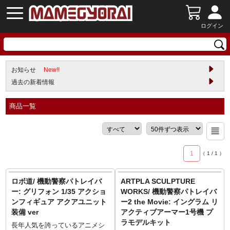
ログイン
お知らせ
New!!
過去の新着情報
商品一覧
1
（
1
/
1
）
ロボ道/ 機動警察パトレイバ
ARTPLA SCULPTURE
ー: グリフォン 1/35 アクショ
WORKS/ 機動警察パトレイバ
ンフィギュア アクアユニット
ー2 the Movie: イングラム リ
装備 ver
アクティブアーマー1号機 プ
ラモデルキット
長年人気を誇っているアニメシ