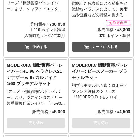
リーズ『機動警察パトレイバ
徹底した観察眼による精密さと
ー』より、シャフト・エンター
絶妙なバランスによって、美術
プライズ製の実験用試作レイバ
品や立像などの特徴を捉える造
ー「グリフォン」がアクアユニ
形で「手に取れる最高品質のレ
30,690
予約価格：
¥
ット装備でthreezeroの「ロボ
プリカ」を数多く送り出してき
8,800
販売価格：
1,116 ポイント獲得
¥
道」から登場です！アクアユニ
た海洋堂。その海洋堂が提案す
入荷時期：
2027年03月
320 ポイント獲得
ット装備は1/35スケールの可動
る「ARTPLA」に新作が登場！
フィギュアで、素材にはABS、
『機動警察パトレイバー2 the
予約する
カートに入れる
PVC、POM、亜鉛合金ダイキャ
Movie』より、「リアクティブ
スト、そして布を使用。亜鉛合
アーマーを装備したイングラム1
金ダイキャストは可動フレーム
号機」が1/35スケールで
MODEROID/ 機動警察パトレ
MODEROID/ 機動警察パトレ
に用いており、これにより全身
ARTPLAにラインナップ！イラ
イバー: HL-98 ヘラクレス21
イバー: ピースメーカー プラ
約60箇所の可動ポイントを実現
ストレーター出渕裕氏デザイン
アナザー with カルディア
モデルキット
しています。肘、腰、股関節、
によるイングラムが、もっとも
1/60 プラモデルキット
そして膝のカバーには布を使用
力強く美しく見えるポージング
初プラモデル化も多くロボット
することで、シルエットの再現
とプロポーションを追求した、
ファン大注目のシリーズ
"アニメ『機動警察パトレイバ
と可動を両立。カバー布にはウ
ポーズ固定のプラスチックモデ
「MODEROID（モデロイ
ー』より、菱井インダストリー
ェザリング塗装をうっすらと施
ルキットです。質感まで伝わっ
ド）」。アニメ『機動警察パト
製重量級作業レイバー「HL-98ヘ
すことにより、さらなるリアリ
てくる有機的な形状のリアクテ
レイバー』より、ニューロン・
ラクレス21」、そして方舟を警
5,000
4,500
販売価格：
販売価格：
¥
¥
ティを追及しています。全身の
ィブアーマー部分や、流れるよ
ネットワーク・システムを搭載
備するガードロボット「カルデ
塗装は通常版（フライトユニッ
うな面で構成される頭部や首回
した最新鋭レイバーでありAV-98
ィア」がセットで登場！ ・ヘラ
売り切れ
売り切れ
ト装備）と同様に美麗なグロス
りなど見所満載。2号機、3号機
の後継機種「AV-0ピースメーカ
クレス全高約125mm、カルディ
フィニッシュなものの、それに
も鋭意制作中！3機が勢ぞろいす
ー」が初プラスチックモデル
ア全高約15mm、ヘラクレスは
加えて各部の丸型ディテールが
る光景を作り上げてください。