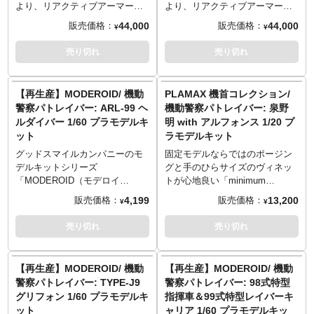
に近い色分けを再現！
堪能ください。
より、リアクティブアーマーを
より、リアクティブアーマーを
※画像は塗装済みの完成見本で
装備したイングラム2号機が海洋
装備したイングラム1号機が海洋
44,000
44,000
販売価格：
販売価格：
¥
¥
す。実際の商品とは異なりま
堂のメガソフビとして登場で
堂のメガソフビとして登場で
す。
す。防御性能を高めた反応装
す。防御性能を高めた反応装
売り切れ
売り切れ
©HEADGEAR
甲、リアクティブアーマー装備
甲、リアクティブアーマー装備
状態のイングラムを、全高約57
状態のイングラムを、全高約57
センチで立体化。大ボリューム
センチで立体化。大ボリューム
【再生産】MODEROID/ 機動
PLAMAX 機首コレクション/
だからこそ表現できる細部のデ
だからこそ表現できる細部のデ
警察パトレイバー: ARL-99 ヘ
機動警察パトレイバー: 泉野
ィテールや塗装表現はみごとで
ィテールや塗装表現はみごとで
ルダイバー 1/60 プラモデルキ
明 with アルフォンス 1/20 プ
す。1号機とは異なる頭部デザイ
す。特車二課の装備として一番
ット
ラモデルキット
ンも魅力的な2号機。カーキ色の
馴染み深い1号機。カーキ色の装
装甲が追加され、よりミリタリ
甲が追加され、よりミリタリー
グッドスマイルカンパニーのモ
固定モデルならではのポージン
ーライクになった機体をじっく
ライクになった機体をじっくり
デルキットシリーズ
グと手のひらサイズのヴィネッ
りとご堪能ください。
とご堪能ください。
「MODEROID（モデロイ
トが心地良い「minimum
ド）」。一部彩色済みの組み立
factory」。マックスファクトリ
4,199
13,200
販売価格：
販売価格：
¥
¥
てキットで、組み立てるだけで
ーの「PLAMAX」シリーズから
作品イメージの仕上がりを再現
『機動警察パトレイバー』が参
売り切れ
売り切れ
します。フィギュアファンから
戦！主人公「泉野明」とハンガ
作り込みの模型ファンまで、ス
ーに佇むAV-98イングラム1号機
タイル、ギミック、ともに楽し
「アルフォンス」胸像を1/20ス
【再生産】MODEROID/ 機動
【再生産】MODEROID/ 機動
めるモデルキットです。
ケールでビネット仕立てのプラ
警察パトレイバー: TYPE-J9
警察パトレイバー: 98式特型
アニメ『機動警察パトレイバ
スチックモデルにしました。表
グリフォン 1/60 プラモデルキ
指揮車＆99式特型レイバーキ
ー』より陸上自衛隊所属の空挺
面のディテールやパトランプ、
ット
ャリア 1/60 プラモデルキッ
レイバー「ARL-99ヘルダイバ
カメラ内部などは大スケールを