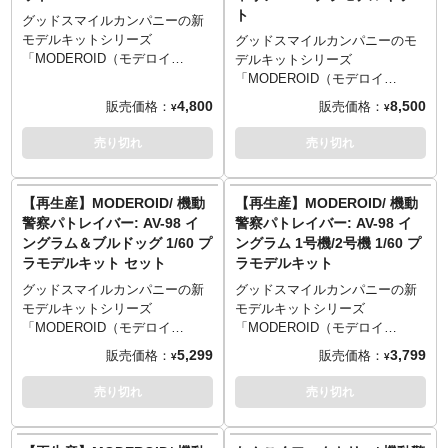
ト
ー」の1/60スケールプラスチッ
生かして細やかな彫刻を施し、
グッドスマイルカンパニーの新
クモデルが再登場！劇中さなが
各種クリアパーツと合わせるこ
モデルキットシリーズ
グッドスマイルカンパニーのモ
らのスタイルで造形されたリア
とでレイバーならではの実感あ
「MODEROID（モデロイ
デルキットシリーズ
ルモデル。各関節可動、ダイブ
る仕上がりとなります。同梱さ
ド）」。一部彩色済みの組み立
「MODEROID（モデロイ
ブレーキ展開を再現。40ミリ速
れているデカールを貼ったり、
てキットで、組み立てるだけで
ド）」。一部彩色済みの組み立
4,800
8,500
販売価格：
販売価格：
¥
¥
射砲、コンバットナイフ、頭部
塗装を楽しむのもよし、特車2課
作品イメージの仕上がりを再現
てキットで、組み立てるだけで
パーツ予備が付属。主素材はPS
格納庫で見られる情景をお楽し
します。フィギュアファンから
作品イメージの仕上がりを再現
売り切れ
売り切れ
＆ABS。装甲・関節部・クリア
みください。
作り込みの模型ファンまで、ス
します。フィギュアファンから
部分をそれぞれ成型色で色分
タイル、ギミック、ともに楽し
作り込みの模型ファンまで、ス
け。更に彩色済みパーツとマー
めるモデルキットです。
タイル、ギミック、ともに楽し
【再生産】MODEROID/ 機動
【再生産】MODEROID/ 機動
キング再現用の水転写デカール
アニメ『機動警察パトレイバ
めるモデルキット。
警察パトレイバー: AV-98 イ
警察パトレイバー: AV-98 イ
により、組み立てるだけでイメ
ー』より、通称”黒いレイバ
アニメ『機動警察パトレイバ
ングラム＆ブルドッグ 1/60 プ
ングラム 1号機/2号機 1/60 プ
ージに近い色分けを再現できま
ー”「TYPE-J9グリフォン」が
ー』より、警察用レイバーと共
ラモデルキット セット
ラモデルキット
す。
1/60スケールのプラスチックモ
に運用される特殊車両「98式特
デルになって登場！各関節可
型指揮車」と「99式特型レイバ
グッドスマイルカンパニーの新
グッドスマイルカンパニーの新
動。フライトユニットに搭載さ
ーキャリア」のセットが1/60ス
モデルキットシリーズ
モデルキットシリーズ
れた巨大な主翼をはじめとし
ケールでキット化となりまし
「MODEROID（モデロイ
「MODEROID（モデロイ
た、グリフォン特有の有機的か
た。デザイナー・河森正治氏の
ド）」。一部彩色済みの組み立
ド）」。一部彩色済みの組み立
5,299
3,799
販売価格：
販売価格：
¥
¥
つ鋭利なフォルムを完全再現。
徹底監修により、より現代的な
てキットで、組み立てるだけで
てキットで、組み立てるだけで
更に多彩な手首パーツが付属
車両へと構造をアップデート＆
作品イメージの仕上がりを再現
作品イメージの仕上がりを再現
売り切れ
売り切れ
し、劇中で印象的なサムズアッ
ディティールアップが施された
します。フィギュアファンから
します。フィギュアファンから
プも可能。主素材はPS＆ABS。
決定版。車体全長29センチの迫
作り込みの模型ファンまで、ス
作り込みの模型ファンまで、ス
装甲・関節部・クリア部分をそ
力あるサイズ。各車輪は金属製
タイル、ギミック、ともに楽し
タイル、ギミック、ともに楽し