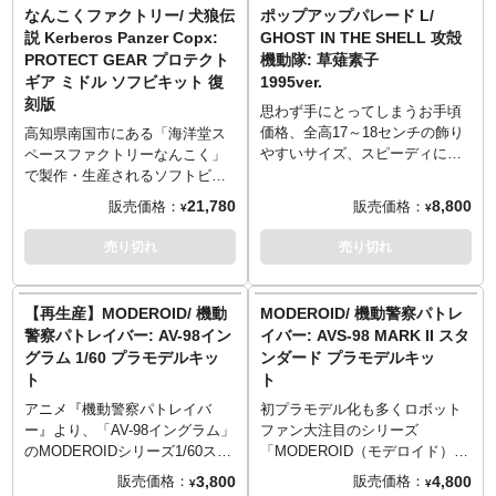
化！リボルバーカノン、スタン
各関節が可動。 ・カルディアは
なんこくファクトリー/ 犬狼伝
ポップアップパレード L/
メタリック塗装にアップグレー
※こちらは未塗装のプラモデル
スティック、専用シールドが付
3体付属。 ・ヘラクレスはOVA
説 Kerberos Panzer Copx:
GHOST IN THE SHELL 攻殻
ド！「ロボ道 グリフォン アク
となり、画像は塗装済みの作例
属。胸部カバーが展開しリボル
や劇場版に登場したバージョン
PROTECT GEAR プロテクト
機動隊: 草薙素子
アユニット装備」にはプレイア
となります。
バーカノンの引き抜きポーズを
を一部新規造形で再現。 ・各成
ギア ミドル ソフビキット 復
1995ver.
ビリティを向上させる様々なギ
©HEADGEAR
再現。また一部パーツ差し替え
形色と彩色済みパーツ、水転写
刻版
ミックも搭載。コクピット露出
により、スタンスティック収納
デカールにより組み立てるだけ
思わず手にとってしまうお手頃
のための胸部パーツのリフトア
部展開状態およびOVA版で見せ
でイメージに近い色分けを再
価格、全高17～18センチの飾り
高知県南国市にある「海洋堂ス
ップ、パイロットシートへの
た「貫手」アクションも可能で
現。
やすいサイズ、スピーディにお
ペースファクトリーなんこく」
「バド」フィギュアを搭乗、コ
す。装甲・関節部・クリア部分
届けなど、フィギュアファンに
で製作・生産されるソフトビニ
クピット内部が覗けるリフトア
をそれぞれ成形色で色分け。1号
やさしいカタチを追求したフィ
ール製ガレージキットシリー
21,780
8,800
販売価格：
販売価格：
ップなど、メカ＆ロボットのフ
¥
¥
機・2号機を再現する水転写デカ
ギュアシリーズ「POP UP
ズ。海洋堂の往年の名作から最
ィギュアで楽しみなギミックを
ールが付属し、更に彩色済みパ
PARADE」。さらに新しいシゲ
新作まで、多種多様なものが
売り切れ
売り切れ
網羅しています。
ーツより、組み立てるだけでイ
キを追求し、大型化した「ポッ
日々生み出されるオールジャパ
メージに近い色分けを再現でき
プアップパレードL」。
ンメイドのフィギュアとして展
ます。
士郎正宗原作のSFアニメ映画、
開していきます。
【再生産】MODEROID/ 機動
MODEROID/ 機動警察パトレ
※画像は塗装済みの完成見本で
1995年公開『GHOST IN THE
強化スーツの最高傑作デザイン
警察パトレイバー: AV-98イン
イバー: AVS-98 MARK II スタ
す。実際の商品とは異なりま
SHELL/攻殻機動隊』より草薙素
である「プロテクトギア」。第
グラム 1/60 プラモデルキッ
ンダード プラモデルキッ
す。
子が登場です。
二次世界大戦のドイツ軍の魅力
ト
ト
©1995 士郎正宗／講談社・バン
を各所に取り入れられた、デザ
ダイビジュアル・MANGA
イナー出渕裕氏の手によって生
アニメ『機動警察パトレイバ
初プラモデル化も多くロボット
ENTERTAINMENT
み出された圧倒的な存在感の強
ー』より、「AV-98イングラム」
ファン大注目のシリーズ
化スーツを造形作家・田熊勝夫
のMODEROIDシリーズ1/60スケ
「MODEROID（モデロイド）」
が立体化。外連味など一切無
ールプラモデルキットが再び登
から、アニメ『機動警察パトレ
3,800
4,800
販売価格：
販売価格：
¥
¥
い、立ち姿だけでにじみ出る存
場！劇中さながらのスタイルで
イバー』のAVS-98エコノミーの