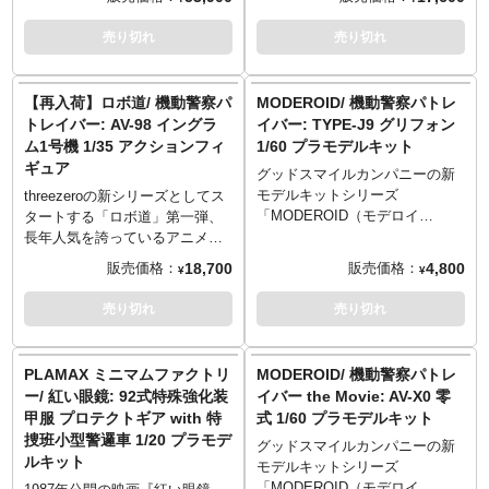
キャスト製フレームの重みによ
に入りの1/6スケールアクション
に入りの1/6スケールアクション
付属する頭部パーツや特車二課
タ！同シリーズにラインナップ
ります。
り、バランスは容易には崩れま
フィギュアと組み合わせてディ
フィギュアと組み合わせてディ
エンブレムデカールと組み合わ
予定しているグリフォンの発表
threezeroの新シリーズ「ロボ
売り切れ
売り切れ
せん。他、ポーズの異なる交換
スプレイを楽しもう！
スプレイを楽しもう！
せることで、劇場版3作目に登場
を前に、「特科車両二課」で揃
道」より、『機動警察パトレイ
式手首パーツ全4対と、ロボ道共
した仕様の1号機・2号機も再現
えてしまおうという特別セット
バー』シリーズの第2弾として、
通アクションスタンドも付属し
可能。
をご用意しました。内容は「イ
イングラム2号機と3号機がコン
【再入荷】ロボ道/ 機動警察パ
MODEROID/ 機動警察パトレ
ます。
ングラム1号機」1体、「イング
パチ仕様で登場です！亜鉛ダイ
トレイバー: AV-98 イングラ
イバー: TYPE-J9 グリフォン
ラム2号機/3号機」コンパチモデ
キャスト製フレームの採用によ
ム1号機 1/35 アクションフィ
1/60 プラモデルキット
ルを2体、計3機。スターターセ
り50ヶ所近い可動ポイントを実
ギュア
ットでもあるので今回のみ送料
現した、1/35スケール（全高約
グッドスマイルカンパニーの新
無料にいたしました、「そんな
23cm）の可動フィギュアとして
モデルキットシリーズ
threezeroの新シリーズとしてス
かたい事言わないでさー、みん
完成した「AV-98」。パーツによ
「MODEROID（モデロイ
タートする「ロボ道」第一弾、
なで幸せになろうよ」と後藤さ
り素材を変えるマルチマテリア
ド）」。一部彩色済みの組み立
長年人気を誇っているアニメシ
んがうるさいのでね。
ル仕様で、可動域にはウェザリ
てキットで、組み立てるだけで
リーズ『機動警察パトレイバ
18,700
4,800
販売価格：
販売価格：
¥
¥
亜鉛ダイキャスト製フレームの
ング塗装した布カバーを使い、
作品イメージの仕上がりを再現
ー』よりイングラム1号機が登場
採用により50ヶ所近い可動ポイ
イングラムのシルエットを再現
します。フィギュアファンから
です！亜鉛ダイキャスト製フレ
売り切れ
売り切れ
ントを実現した、1/35スケール
しています。襟の両脇のパトラ
作り込みの模型ファンまで、ス
ームの採用により50ヶ所近い可
（全高約23cm）の可動フィギュ
ンプカバーや、右ふくらはぎの
タイル、ギミック、ともに楽し
動ポイントを実現した、1/35ス
アとして完成した「AV-98」。パ
サイドカバーが開閉可能、右ふ
めるモデルキットです。
ケール（全高約23cm）の可動フ
PLAMAX ミニマムファクトリ
MODEROID/ 機動警察パトレ
ーツにより素材を変えるマルチ
くらはぎの中にはハンドリボル
アニメ『機動警察パトレイバ
ィギュアとして完成した「AV-
ー/ 紅い眼鏡: 92式特殊強化装
イバー the Movie: AV-X0 零
マテリアル仕様で、可動域には
バーカノンを収納可能とギミッ
ー』より、通称”黒いレイバ
98」。パーツにより素材を変え
甲服 プロテクトギア with 特
式 1/60 プラモデルキット
ウェザリング塗装した布カバー
ク満載。また劇中と同じく、伸
ー”「TYPE-J9グリフォン」が
るマルチマテリアル仕様で、可
捜班小型警邏車 1/20 プラモデ
を使い、イングラムのシルエッ
縮ギミックでハンドリボルバー
1/60スケールのプラスチックモ
動域にはウェザリング塗装した
グッドスマイルカンパニーの新
ルキット
トを再現しています。襟の両脇
カノンを手にするシーンの再現
デルになって登場！各関節可
布カバーを使い、イングラムの
モデルキットシリーズ
のパトランプカバーや、右ふく
も可能です。
動。フライトユニットに搭載さ
シルエットを再現しています。
「MODEROID（モデロイ