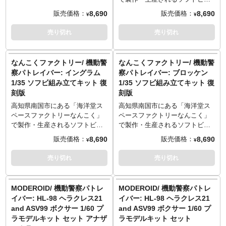
感を以て造形作家・佐藤拓が立
感を以て造形作家・田熊勝夫が
ズ。海洋堂の往年の名作から最
ール製ガレージキットシリー
8,690
8,690
販売価格：
販売価格：
¥
¥
体化。30年以上経ってもその素
立体化。30年以上経ってもその
新作まで、多種多様なものが
ズ。海洋堂の往年の名作から最
晴らしさは変わりません！
素晴らしさは変わりません！
日々生み出されるオールジャパ
新作まで、多種多様なものが
売り切れ
売り切れ
※この商品は組み立て、塗装が
※この商品は組み立て、塗装が
ンメイドのフィギュアとして展
日々生み出されるオールジャパ
必要なソフビキットとなりま
必要なソフビキットとなりま
開していきます。
ンメイドのフィギュアとして展
す。組み立て、塗装には別途、
す。組み立て、塗装には別途、
出渕裕氏デザイン、ゆうきまさ
開していきます。
なんこくファクトリー/ 機動警
なんこくファクトリー/ 機動警
接着剤や工具、塗料等が必要で
接着剤や工具、塗料等が必要で
み氏の手によるコミック『機動
コミックからOVA、そして劇場
察パトレイバー: イングラム
察パトレイバー: ブロッケン
す。
す。
警察パトレイバー』。両氏の描
映画版と進んでいく『機動警察
1/35 ソフビ組み立てキット 復
1/35 ソフビ組み立てキット 復
く日常生活の中にあるリアルに
パトレイバー』。フィギュアも
刻版
刻版
存在するロボットをプラモ的可
製作を続けることによってソフ
動トイではなくフィギュアとし
トビニールでの表現の技術も進
高知県南国市にある「海洋堂ス
高知県南国市にある「海洋堂ス
て製品化する為にソフトビニー
化し、よりリアルなソフトビニ
ペースファクトリーなんこく」
ペースファクトリーなんこく」
ルキットとして、圧倒的な存在
ールキットとして製作されてい
で製作・生産されるソフトビニ
で製作・生産されるソフトビニ
感を以て造形作家・田熊勝夫が
くこととなります。コミック版
ール製ガレージキットシリー
ール製ガレージキットシリー
8,690
8,690
販売価格：
販売価格：
¥
¥
立体化。30年以上経ってもその
の製品と見比べてもらい、海洋
ズ。海洋堂の往年の名作から最
ズ。海洋堂の往年の名作から最
素晴らしさは変わりません！
堂ソフトビニールフィギュアの
新作まで、多種多様なものが
新作まで、多種多様なものが
売り切れ
売り切れ
※この商品は組み立て、塗装が
変化を見て楽しんでもらいたい
日々生み出されるオールジャパ
日々生み出されるオールジャパ
必要なソフビキットとなりま
と思います。
ンメイドのフィギュアとして展
ンメイドのフィギュアとして展
す。組み立て、塗装には別途、
※この商品は組み立て、塗装が
開していきます。
開していきます。
MODEROID/ 機動警察パトレ
MODEROID/ 機動警察パトレ
接着剤や工具、塗料等が必要で
必要なソフビキットとなりま
出渕裕氏デザイン、ゆうきまさ
シンプルで力強いフォルムが特
イバー: HL-98 ヘラクレス21
イバー: HL-98 ヘラクレス21
す。
す。組み立て、塗装には別途、
み氏の手によるコミック『機動
徴のブロッケン、このような線
and ASV99 ボクサー 1/60 プ
and ASV99 ボクサー 1/60 プ
接着剤や工具、塗料等が必要で
警察パトレイバー』。両氏の描
の少ない膨らみで表現されてい
ラモデルキット セット アナザ
ラモデルキット セット
す。
く日常生活の中にあるリアルに
るシンプルなデザインは造形作