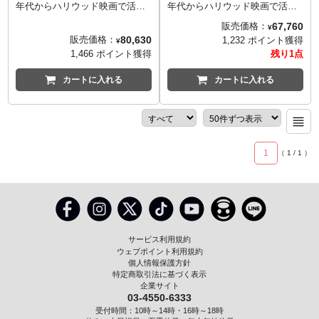
年代からハリウッド映画で活躍
年代からハリウッド映画で活躍
し、1940年代には銀幕スターと
し、1940年代には銀幕スターと
67,760
販売価格：
¥
しての人気を確固たるものにし
しての人気を確固たるものにし
80,630
販売価格：
1,232 ポイント獲得
¥
た、デュークの愛称で親しまれ
た、デュークの愛称で親しまれ
1,466 ポイント獲得
残り1点
た名優ジョン・ウェインをイン
た名優ジョン・ウェインをイン
フィニティスタチューが1/6スケ
フィニティスタチューが1/6スケ
カートに入れる
カートに入れる
ールでアクションフィギュア
ールでアクションフィギュア
化。ヘッドパーツは、映画『ホ
化。ヘッドパーツは、映画『ホ
ンドー』時代のジョン・ウェイ
ンドー』時代のジョン・ウェイ
ンを再現し、身にまとうコスチ
ンを再現し、身にまとうコスチ
ュームはもちろん、ジョン・ウ
ュームはもちろん、ジョン・ウ
1
（
1
/
1
）
ェインのトレードマークとも言
ェインのトレードマークとも言
える「ウィンチェスター
える「ウィンチェスター
44.40」も付属。こちらのDX
44.40」も付属。
ver.には追加パーツとして、主人
に忠実な犬「サム」が付属。
サービス利用規約
ウェブポイント利用規約
個人情報保護方針
特定商取引法に基づく表示
企業サイト
03-4550-6333
受付時間：10時～14時・16時～18時