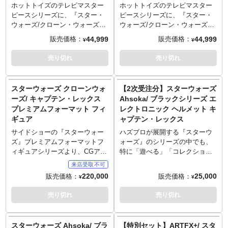
ホットトイズのテレビマスター
ホットトイズのテレビマスター
ピースシリーズに、『スター・
ピースシリーズに、『スター・
ウォーズ/クローン・ウォーズ』
ウォーズ/クローン・ウォーズ』
から、第501大隊に所属するクロ
から、第501大隊に所属するクロ
44,999
44,999
販売価格：
販売価格：
¥
¥
ーン・トルーパーのCT-1409、
ーン・トルーパーのCT-27-
惑星カミーノを防衛してARCト
5555、惑星カミーノを防衛して
売り切れ
売り切れ
ルーパーに昇格した通称エコー
ARCトルーパーに昇格した通称
が登場。1/6スケールで立体化さ
ファイブスが登場。1/6スケール
れ、マクロバイノキュラーとラ
で立体化され、赤いペイントが
スターウォーズ クローンウォ
【2次受注分】スターウォーズ
イトを取り付けられるヘルメッ
あしらわれたヘルメット状態
ーズ/ キャプテン・レックス
Ahsoka/ ブラックシリーズ エ
ト状態と、眼球可動ギミック搭
と、タトゥーが入った眼球可動
プレミアムフォーマット フィ
レクトロニック ヘルメット キ
載の素顔ヘッドの2種が新規造形
ギミック搭載の素顔ヘッドの2種
ギュア
ャプテン・レックス
のヘッドパーツとして付属。ブ
が新規造形のヘッドパーツとし
ルーのマーキングが特徴的な装
て付属。ブルーのマーキングが
サイドショーの『スターウォー
ハズブロが展開する『スターウ
甲服は、ルーキー時代にキャプ
特徴的な装甲服は、両肩に装着
ズ』プレミアムフォーマットフ
ォーズ』のシリーズの中でも、
テン・レックスが付けた手形を
したポールドロン、腰のコマン
ィギュアシリーズより、CGアニ
特に「遊べる」「コレクション
象ったペイント、両肩に装着し
ド・スカートなど、質感やディ
メ作品『スター・ウォーズ：ク
しやすい」「高品質」で人気の
たポールドロン、腰のコマン
テールにこだわり抜き、細部に
ローン・ウォーズ』のキャプテ
ブラックシリーズ。その中でレ
220,000
25,000
販売価格：
販売価格：
¥
¥
ド・スカートなど、質感やディ
至るまで精巧な仕上がりに。付
ン・レックスが大迫力の高さ約
プリカ並のクオリティをみせる
テールにこだわり抜き、細部に
属の豊富なアクセサリーも魅力
69cm × 幅約38cm × 奥行き約
ヘルメットシリーズから新作登
売り切れ
売り切れ
至るまで精巧な仕上がりに。付
的なアイテム。
38cmのスタチューとして立体
場です。Disney+の配信ドラマ
属の豊富なアクセサリーも魅力
※こちらの商品はお一人様1点ま
化！「フェイズ2」版のヘルメッ
『Ahsoka』に登場するキャプテ
的なアイテム。
でのご予約・注文とさせていた
ト、特有の青いマーキングが施
ン・レックス、そのヘルメット
スターウォーズ Ahsoka/ ブラ
【特別セット】ARTFX+/ スタ
※こちらの商品はお一人様1点ま
だきます。お一人様で複数のご