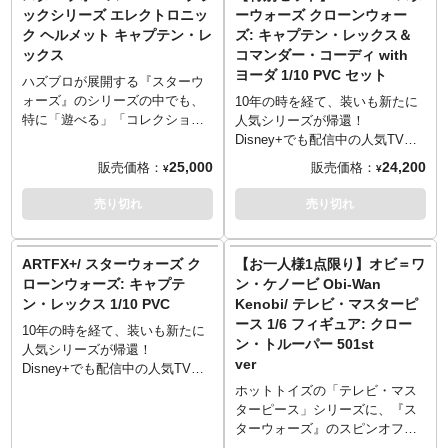
されたアーマー、白煙を上げる
を実際に装着可能な1/1スケール
ックシリーズ エレクトロニッ
ーウォーズ クローンウォー
でのご予約・注文とさせていた
予約、同住所でのご予約・注文
ジェットパックなど、細部に至
で再現。特徴的なマーキング、
ク ヘルメット キャプテン・レ
ズ: キャプテン・レックス＆
だきます。お一人様で複数のご
が確認されましたらキャンセル
るまで精巧に造りこまれていま
戦いの中で負った傷や汚れなど
ックス
コマンダー・コーディ with
予約、同住所でのご予約・注文
とさせていただく場合がござい
す。台座は、崩壊したDSD1ドワ
をウェザリング追加。さらに、
ヨーダ 1/10 PVC セット
が確認されましたらキャンセル
ますのでご注意ください。
ーフ・スパイダー・ドロイドが
左側面にあるボタンを押して話
ハズブロが展開する『スターウ
とさせていただく場合がござい
付属品（武器）:
造形されたジオラマ風。炎や白
すことで、クローントルーパー
ォーズ』のシリーズの中でも、
10年の時を経て、装いも新たに
ますのでご注意ください。
ブラスター・ピストル（×2）
煙が光るライトアップ機能を搭
の声に変化するボイスチェンジ
特に「遊べる」「コレクション
人気シリーズが帰還！
付属品（武器）:
ブラスター・ライフル
載！
ャーも搭載。またレンジファイ
しやすい」「高品質」で人気の
Disney+でも配信中の人気TVア
ブラスター・ピストル（×2）
ロケットランチャー
～ご注意事項～以下ご了承の上
ンダーの上下に合わせてサウン
ブラックシリーズ。その中でレ
ニメーションシリーズ『スター
25,000
24,200
販売価格：
販売価格：
¥
¥
ブラスター・カービン
サーマル・デトネーター（×2）
ご予約をお願いいたします～
ドギミックも発動します。
プリカ並のクオリティをみせる
ウォーズ クローンウォーズ』。
■ご予約時に、商品代金のうち
※この商品は入荷数の減数など
ヘルメットシリーズから新作登
本アニメから人気の兵士「キャ
売り切れ
売り切れ
付属品（アクセサリー）:
付属品（アクセサリー）:
「\30,000」を内金として、同ペ
によりご予約をキャンセル頂く
場です。
プテン・レックス」「コマンダ
差し替え用ヘッド
差し替え用ヘッド
ージ内に記載しておりますURL
場合や、分納での入荷となる場
ー・コーディ」が一部の仕様を
ヘルメット用パーツ（×2）
ミリタリー・バックパック
からお支払いいただきます。自
合がございます。
変えて再生産！アナキンに仕え
ARTFX+/ スターウォーズ ク
【お一人様1点限り】オビ＝ワ
ミリタリー・バックパック
データパッド
動メールとは別途送信いたしま
た通称「レックス」ことCT-
ローンウォーズ: キャプテ
ン・ケノービ Obi-Wan
データパッド
差し替え用ハンドパーツ（×5）
す、内金確認のメールをもって
7567、オビ＝ワンに仕えた通称
ン・レックス 1/10 PVC
Kenobi/ テレビ・マスターピ
差し替え用ハンドパーツ（×5）
特製台座
【ご予約受付】となります。
「コーディ」ことCC-2224、ど
特製台座
ース 1/6 フィギュア: クロー
■発売時期につきましては予定と
ちらも個性の強い人気キャラ。
10年の時を経て、装いも新たに
ン・トルーパー 501st
なりますため、大幅に遅れや前
それぞれシンプルかつ、再現度
人気シリーズが帰還！
倒しとなる場合もございます。
ver
の高いポーズが採用されまし
Disney+でも配信中の人気TVア
お客様都合による本商品の返
た。足裏にはマグネットが内蔵
ニメーションシリーズ『スター
ホットトイズの「テレビ・マス
品・キャンセルは一切受付でき
され、付属の鉄板入り台座を使
ウォーズ クローンウォーズ』。
ターピース」シリーズに、『ス
ません。
って簡単にディスプレイが可能
本アニメから人気の兵士「キャ
ターウォーズ』のスピンオフ作
■商品入荷のご案内後、通常どお
です。さらに！今回の2体にはそ
プテン・レックス」が一部の仕
品『Obi-Wan Kenobi』よりクロ