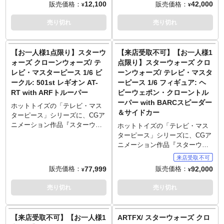
12,100
42,000
販売価格：
販売価格：
り配送指示をお願いします。そ
¥
¥
れぞれボーナスパーツが付属
様を変えて再生産！通称「レッ
ーン・トルーパーがラインナッ
の際にお支払いいただく代金に
し、それを組み合わせるとヨー
クス」ことCT-7567は、ジェダ
プ。第501大隊のトルーパーの姿
売り切れ
売り切れ
つきましては内金を引いた差額
ダが完成！2つで3体が楽しめ
イ騎士であるアナキン・スカイ
を、全高約30センチ、30箇所以
での請求となります。
る、拡張性あるプレイバリュー
ウォーカーの副官を務め、シリ
上可動のフィギュアとして立体
© & TM Lucasfilm Ltd.
も魅力的です。
ーズを通して人気のキャラ。ブ
化。新規造型となった装甲服は
【お一人様1点限り】スターウ
【来店受取不可】【お一人様1
ラスターを構えた、シンプルか
ヘルメットやアーマー、ユーテ
ォーズ クローンウォーズ/ テ
点限り】スターウォーズ クロ
つ、再現度の高いポーズが採用
ィリティベルト、インナーな
レビ・マスターピース 1/6 ビ
ーンウォーズ/ テレビ・マスタ
されました。足裏にはマグネッ
ど、質感やディテールにこだわ
ークル: 501st レギオン AT-
ーピース 1/6 フィギュア: ヘ
トが内蔵され、付属の鉄板入り
り抜き、細部に至るまで精巧な
RT with ARFトルーパー
ビーウェポン・クローントル
台座を使って簡単にディスプレ
仕上がり。傷や汚れなどのウェ
ーパー with BARCスピーダー
イが可能です。さらに！同時ラ
ザリングも追加。ブラスター、
ホットトイズの「テレビ・マス
インナップするコマンダー・コ
＆サイドカー
ブラスターライフル、サーマル
ターピース」シリーズに、CGア
ーディ（別売）に付属するボー
デトネーター、多彩な差し替え
ニメーション作品『スターウォ
ホットトイズの「テレビ・マス
ナスパーツを組み合わせるとヨ
用ハンドパーツ、床面が造形さ
ーズ クローンウォーズ』より偵
ターピース」シリーズに、CGア
ーダが完成！2つで3体が楽しめ
れた台座を使用すれば、さまざ
察用ビークル「AT-RT」がARF
ニメーション作品『スターウォ
る、拡張性あるプレイバリュー
まな劇中シーンが演出可能。
トルーパーとのセットでライン
ーズ クローンウォーズ』よりヘ
も魅力的です。
※こちらの商品はお一人様1点ま
ナップ。第501大隊仕様として白
ビーウェポン・クローントルー
77,999
92,000
販売価格：
販売価格：
¥
¥
でのご予約・注文とさせていた
地にブルーのマーキングが施さ
パーがサイドカー付きBARCス
だきます。お一人様で複数のご
れたAT-RTを、最大全高約64セ
ピーダーとのセットでラインナ
売り切れ
売り切れ
予約、同住所でのご予約・注文
ンチ、16箇所以上可動のビーク
ップ。トルーパーは30箇所以上
が確認されましたらキャンセル
ルとして立体化。高火力を誇る
が可動の全高約31センチ、
とさせていただきますのでご注
機敏性に優れたメカニカルな機
BARCスピーダーは全長約68セ
【来店受取不可】【お一人様1
ARTFX/ スターウォーズ クロ
意ください。
体は、逆関節の脚部や可動式の
ンチでフィギュア化。第501大隊