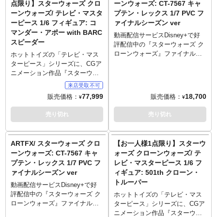
点限り】スターウォーズ クロ
ーンウォーズ: CT-7567 キャ
グリップ、ブラスターキャノン
のマーキングが入った装甲服
ーンウォーズ/ テレビ・マスタ
プテン・レックス 1/7 PVC フ
など、質感やディテールにこだ
は、特殊な形状のヘルメット、
ーピース 1/6 フィギュア: コ
ァイナルシーズン ver
わり、細部に至るまで精巧な仕
右肩に装着したブラックのショ
マンダー・アポー with BARC
上がり。激しい戦場を走り抜い
ルダーアーマー、ユーティリテ
動画配信サービスDisney+で好
スピーダー
た外装を表現するためウェザリ
ィ・ベルトなど、質感やディテ
評配信中の『スターウォーズ ク
ングを追加。脚部には広い可動
ールにこだわり抜き、新規開発
ローンウォーズ』ファイナルシ
ホットトイズの「テレビ・マス
域を設け、搭乗部を上下するな
でウェザリングを追加するな
ーズンより、キャプテン・レッ
ターピース」シリーズに、CGア
どのポーズが可能に。さらに付
ど、細部に至るまで精巧な仕上
クスをコトブキヤが「ARTFX」
ニメーション作品『スターウォ
属するARFトルーパー（全高約
がりに。ブラスター・ピスト
シリーズで立体化！アナキン・
ーズ クローンウォーズ』よりク
30センチ、30箇所以上可動）は
ル、ブラスター、ショルダーバ
スカイウォーカー直属の部下で
ローントルーパーの一個体、
77,999
18,700
販売価格：
販売価格：
もちろん、同シリーズの他キャ
ッグ、多彩な差し替え用ハンド
¥
¥
もあるCT-7567、通称「レック
「コマンダー・アポー」こと
ラクターも搭乗可能。ARFトル
パーツ、床面が造形された台座
ス」は 全シリーズを通してクロ
CC-1119がBARCスピーダーとの
売り切れ
売り切れ
ーパーは新規造型のヘルメッ
が付属。こちらも第501大隊仕様
ーン兵の中でも個性的で人気の
セットでラインナップ。コマン
ト、装甲服やユーティリティベ
となったBARCスピーダー＆サ
高いキャラクター。2丁拳銃をダ
ダー・アポーは30箇所以上が可
ルト、インナーのアンダースー
イドカーには、ともに1/6スケー
イナミックに携え、戦闘中の彼
動の全高約31センチ、BARCス
ツなどにもこだわり製作。ブラ
ARTFX/ スターウォーズ クロ
【お一人様1点限り】スターウ
ルのフィギュアを搭乗させるこ
の勇姿を1/7スケールにて立体化
ピーダーは全長約68センチでフ
スターピストル、ブラスター、
ーンウォーズ: CT-7567 キャ
ォーズ クローンウォーズ/ テ
とが可能。操縦レバーやフット
しました。頭部はヘルメットと
ィギュア化。第501大隊ーのマー
バイノキュラー、多彩な差し替
ペダル、各部に備え付けられた4
プテン・レックス 1/7 PVC フ
レビ・マスターピース 1/6 フ
素顔の差し替え、左腕パーツも2
キングが入った装甲服は、「フ
え用ハンドパーツ、床面が造形
門のブラスター・キャノン、サ
ァイナルシーズン ver
ィギュア: 501th クローン・
種差し替えで様々なパターンが
ェイズ2」ヘルメット、左肩に装
された台座を使用し、さまざま
イドカーのグリップやブラスタ
トルーパー
楽しめます。半円状の台座は、
着したポールドロン、腰のコマ
動画配信サービスDisney+で好
な劇中シーンの演出が可能。
ーなど、精密に造り込み、さら
同シリーズのアソーカ・タノの
ンド・スカートなど、質感やデ
評配信中の『スターウォーズ ク
ホットトイズの「テレビ・マス
※こちらの商品はお一人様1点ま
にウェザリングも。
台座と合わせることで、背中合
ィテールにこだわり抜き、新規
ローンウォーズ』ファイナルシ
ターピース」シリーズに、CGア
でのご予約・注文とさせていた
～ご注意事項～以下ご了承の上
わせのバトルシーンが再現可
開発でウェザリングを追加する
ーズンより、キャプテン・レッ
ニメーション作品『スターウォ
だきます。お一人様で複数のご