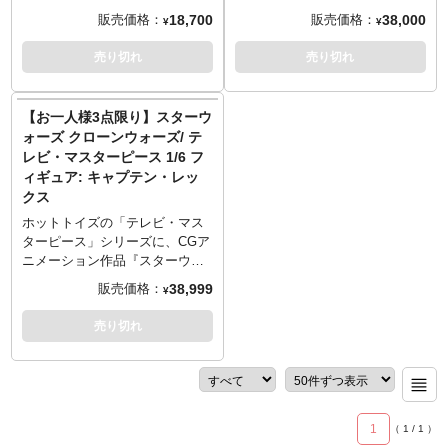
ご予約をお願いいたします～
能！
など、細部に至るまで精巧な仕
クスをコトブキヤが「ARTFX」
ーズ クローンウォーズ』より、
予約、同住所でのご予約・注文
18,700
38,000
販売価格：
販売価格：
■発売時期につきましては予定と
¥
¥
上がりに。ブラスター・ピスト
シリーズで立体化！アナキン・
第501大隊所属のクローン・トル
が確認されましたらキャンセル
なりますため、大幅に遅れや前
ル2丁、ブラスター、多彩な差し
スカイウォーカー直属の部下で
ーパーがラインナップ。全高約
とさせていただきますのでご注
売り切れ
売り切れ
倒しとなる場合もございます。
替え用ハンドパーツ、床面が造
もあるCT-7567、通称「レック
30センチの30箇所以上が可動す
意ください。
■ご予約いただいた時点で、商品
形された台座が付属。こちらも
ス」は全シリーズを通してクロ
るトルーパーとしてフィギュア
代金のうち「\20,000」を内金と
第501大隊仕様となったBARCス
ーン兵の中でも個性的で人気の
化。部隊が着用するブルーのマ
してお支払いをお願いします
【お一人様3点限り】スターウ
ピーダーには、ともに1/6スケー
高いキャラクター。2丁拳銃をダ
ーキングが入った装甲服は、ク
（内金確認をもってご予約受付
ォーズ クローンウォーズ/ テ
ルのフィギュアを搭乗させるこ
イナミックに携え、戦闘中の彼
ローン戦争終盤に使用された
とさせていただきます）。
レビ・マスターピース 1/6 フ
とが可能。操縦レバーフットペ
の勇姿を1/7スケールにて立体化
「フェイズ2」スタイルのヘルメ
■残りの商品代金につきましては
ィギュア: キャプテン・レッ
ダル、各部に備え付けられた4門
しました。頭部はヘルメットと
ット、マガジンケース付きのカ
入荷後に支払いいただきます。
クス
のブラスター・キャノンなど、
素顔の差し替え、左腕パーツも2
プレット、ブラックのアンダー
■商品入荷のご案内後に通常どお
精密に造り精に造り込み、さら
種差し替えで様々なパターンが
スーツなど、質感やディテール
ホットトイズの「テレビ・マス
り配送指示をお願いします。
にウェザリングも。
楽しめます。半円状の台座は、
にこだわり、細部に至るまで精
ターピース」シリーズに、CGア
■スマートフォンでご予約の場合
～ご注意事項～以下ご了承の上
同シリーズのアソーカ・タノの
巧な仕上がりに。付着した傷や
ニメーション作品『スターウォ
はご予約後に別途内金のご案内
ご予約をお願いいたします～
台座と合わせることで、背中合
汚れなどを表現するためにウェ
ーズ クローンウォーズ』よりキ
メールをお送りします。
38,999
販売価格：
■発売時期につきましては予定と
¥
わせのバトルシーンが再現可
ザリングも追加。武器としてブ
ャプテン・レックスがラインナ
■お客様都合による本商品の返
なりますため、大幅に遅れや前
能！
ラスターピストル、ブラスター
ップ。全高約30センチの30箇所
品・キャンセルは一切受付でき
売り切れ
倒しとなる場合もございます。
ライフル、ロケットランチャ
以上が可動するキャプテン・レ
ません。
■ご予約いただいた時点で、商品
ー、球形のサーマルデトネータ
ックスとしてフィギュア化。頭
代金のうち「\20,000」を内金と
ー、アクセサリーとしてマグネ
部は、ジェグアイが装飾された
してお支払いをお願いします
ットで着脱可能なジェットパッ
ヘルメットを被ったもの、ブロ
（内金確認をもってご予約受付
ク、ジェットパック用エフェク
ンド短髪の素顔のものの新規造
とさせていただきます）。
トパーツ、多彩な差し替え用ハ
1
（
1
/
1
）
形2種。自らがカスタムした装甲
■残りの商品代金につきましては
ンドパーツが付属し、さまざま