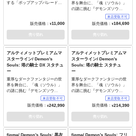
する「ポップアップパレード
界を舞台に、「魂（ソウル）」
SP」から、PS5登場に合わせて
の謎に挑む『デモンズソウ
フルリメイクによって蘇った、
ル』。このアクションRPGの金
重厚なダークファンタジーの世
字塔に登場する、三英雄のひと
11,000
184,690
販売価格：
販売価格：
¥
¥
界を舞台に凶悪なデーモンとの
り「つらぬきの騎士」を、プラ
戦いや"魂（ソウル）"の謎に挑
イム1スタジオが1/4スケールで
売り切れ
売り切れ
むアクションRPGの金字塔
アルティメットプレミアムマス
『Demon's Souls』のフリュー
ターライン化しました。身の丈
テッドアーマー（PS5）が登場
ほどの大剣「つらぬきの剣」を
アルティメットプレミアムマ
アルティメットプレミアムマ
です。繊細な鎧の装飾や質感、
構え、主人公に正対するポーズ
スターライン/ Demon's
スターライン/ Demon's
造形に注目な"SP"の名に相応し
はゲーム中そのまま。リメイク
Souls: 塔の騎士 DX スタチュ
Souls: 塔の騎士 スタチュ
いアイテム。
版で一新された鎧も陰影を際立
ー
ー
© 2024 Sony Interactive
たせるモールディングや、金属
Entertainment Inc. “Demon’s
の暗い輝きを生む塗装などによ
重厚なダークファンタジーの世
重厚なダークファンタジーの世
Souls” is a trademark of Sony
り、禍々しさがリアリティをも
界を舞台に、「魂（ソウル）」
界を舞台に、「魂（ソウル）」
Interactive Entertainment Inc.
って表現されました。特製ベー
の謎に挑む『デモンズソウ
の謎に挑む『デモンズソウ
スは登場ステージであるボーレ
ル』。このアクションRPGの金
ル』。このアクションRPGの金
タリア王城の内郭をイメージし
字塔に登場する、絶大なインパ
字塔に登場する、絶大なインパ
242,990
214,390
販売価格：
販売価格：
¥
¥
たものに。四方を守る赤目の騎
クトを持つボス「塔の騎士」。
クトを持つボス「塔の騎士」。
士の石像が邪悪な荘厳さを醸し
プライム1スタジオがアルティメ
プライム1スタジオがアルティメ
売り切れ
売り切れ
出し、ボス戦ならではの緊張感
ットプレミアムマスターライン
ットプレミアムマスターライン
をディスプレイに与えていま
で立体化しました。見上げるほ
で立体化しました。見上げるほ
す。
どの巨大な体躯、槍から放つ邪
どの巨大な体躯、槍から放つ邪
figma/ Demon’s Souls: 黒衣
figma/ Demon’s Souls: フリ
～ご注意事項～以下ご了承の上