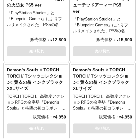
悪な光、大地を揺らす盾の衝撃
悪な光、大地を揺らす盾の衝撃
の火防女 PS5 ver
ューテッドアーマー PS5
ご予約をお願いいたします～
波。数々のプレイヤーを砕い
波。数々のプレイヤーを砕い
ver
■発売時期につきましては予定と
た、塔の騎士の圧倒的な巨躯と
た、塔の騎士の圧倒的な巨躯と
「PlayStation Studios」と
なりますため、大幅に遅れや前
威圧感を、全高約59センチで余
威圧感を、全高約59センチで余
「Bluepoint Games」によりフ
「PlayStation Studios」と
倒しとなる場合もございます。
すところなく表現！中庭での絶
すところなく表現！中庭での絶
ルリメイクされた、PS5の名作
「Bluepoint Games」によりフ
■ご予約いただいた時点で、商品
望的な邂逅を思い出してしま
望的な邂逅を思い出してしま
アクションRPG『Demon's
ルリメイクされた、PS5の名作
代金のうち「\30,000」を内金と
う、鉄塊とでもいうべきマッシ
う、鉄塊とでもいうべきマッシ
Souls デモンズソウル』。作中
アクションRPG『Demon's
12,800
15,800
販売価格：
販売価格：
¥
¥
してお支払いをお願いします
ブさと睨みつけるような前傾姿
ブさと睨みつけるような前傾姿
から黒衣の火防女（ひもりめ）
Souls デモンズソウル』。作中
（内金確認をもってご予約受付
勢。渦巻模様の装飾や金属の透
勢。渦巻模様の装飾や金属の透
がグッドスマイルカンパニーに
からフリューテッドアーマーが
売り切れ
売り切れ
とさせていただきます）。
かし加工など、趣向を凝らした
かし加工など、趣向を凝らした
よりfigma化です！スムーズ且つ
グッドスマイルカンパニーによ
■残りの商品代金につきましては
造形や、魔力を秘めた装備であ
造形や、魔力を秘めた装備であ
キチッと決まるfigmaオリジナル
りfigma化です！スムーズ且つキ
入荷後に支払いいただきます。
ることを示すメタリック塗装な
ることを示すメタリック塗装な
関節パーツで、さまざまなシー
チッと決まるfigmaオリジナル関
Demon's Souls × TORCH
Demon's Souls × TORCH
■スマートフォンでご予約の場合
ど、至るところにクラフトマン
ど、至るところにクラフトマン
ンを再現。要所に軟質素材を使
節パーツで、さまざまなシーン
TORCH/ Tシャツコレクショ
TORCH/ Tシャツコレクショ
はご予約後に別途内金のご案内
シップが息衝いています。DX版
シップが息衝いています。
う事でプロポーションを崩さ
を再現。要所に軟質素材を使う
ン: 黄衣の翁 インクブラック
ン: 黄衣の翁 インクブラック
メールをお送りします。
にはプレイヤーの分身である
～ご注意事項～以下ご了承の上
ず、可動域を確保。マントには
事でプロポーションを崩さず、
■商品入荷のご案内後に通常どお
XXLサイズ
XLサイズ
「騎士」が追加付属！難敵に立
ご予約をお願いいたします～
一部布素材を採用しています。
可動域を確保。ウェザリング塗
り配送指示をお願いします。
ち向かうその姿を、同スケール
■発売時期につきましては予定と
リアリティを追求した顔パーツ
装により歴戦の戦士を彷彿とさ
TORCH TORCH、高難度アクシ
TORCH TORCH、高難度アクシ
■お客様都合による本商品の返
で再現。あのバトルの臨場感が
なりますため、大幅に遅れや前
は、3D彩色を駆使した大畠雅人
せるリアルな仕上がりになって
ョンRPGの金字塔『Demon's
ョンRPGの金字塔『Demon's
品・キャンセルは一切受付でき
ここに蘇えります。
倒しとなる場合もございます。
原型。付属品には「トーチ」に
います。付属品には「ブロード
Souls』と待望の初コラボレーシ
Souls』と待望の初コラボレーシ
ません。
～ご注意事項～以下ご了承の上
■ご予約いただいた時点で、商品
加えて「座り用下半身I」「座り
ソード」「カイトシールド」
ョンが決定！人気キャラクター
ョンが決定！人気キャラクター
4,950
4,950
販売価格：
販売価格：
■シリーズ名: アルティメットプ
¥
¥
ご予約をお願いいたします～
代金のうち「\40,000」を内金と
用下半身II」、さまざまなシーン
「北騎士の剣」「肉斬り包丁」
をモチーフにしたTシャツ5型が
をモチーフにしたTシャツ5型が
レミアムマスターライン
■発売時期につきましては予定と
してお支払いをお願いします
を可能にする可動支柱付きの
「暗銀の盾」「アイアンナック
登場です。
登場です。
売り切れ
売り切れ
■サイズ: 全高約82cm/全幅約
なりますため、大幅に遅れや前
（内金確認をもってご予約受付
figma専用台座が同梱。
ル」「月明かりの大剣」に加
「塔のラトリア」最終ステージ
「塔のラトリア」最終ステージ
34cm/奥行約66cm
倒しとなる場合もございます。
とさせていただきます）。
え、さまざまなシーンを可能に
でプレイヤーを待ち受ける特殊
でプレイヤーを待ち受ける特殊