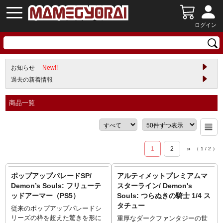
ログイン
お知らせ
New!!
過去の新着情報
商品一覧
»
1
2
（
1
/
2
）
ポップアップパレードSP/
アルティメットプレミアムマ
Demon’s Souls: フリューテ
スターライン/ Demon's
ッドアーマー（PS5）
Souls: つらぬきの騎士 1/4 ス
タチュー
従来のポップアップパレードシ
リーズの枠を超えた驚きを形に
重厚なダークファンタジーの世