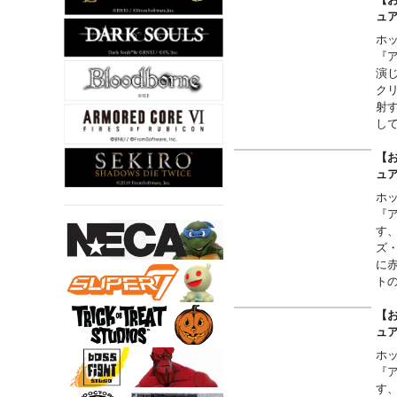
に
ュ
た
ホ
『
演
ク
射
し
ー
ェ
【お
に
ュ
ホ
『
す
ズ
に
ト
は
現
【お
細
ュ
に
ホ
ル
『
の
す