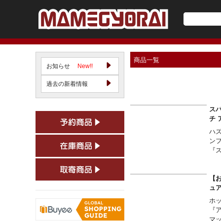
商品一覧
お知らせ
New!!
過去の新着情報
スパ
チ
ハ
ン
『
【お
ュ
ホ
『
マ