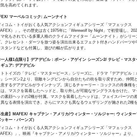
囲気を高めてくれます。
FEX/ マーベルコミック: ムーンナイト
ディコム・トイがおくる人気アクションフィギュアシリーズ「マフェックス
AFEX）」。その歴史は古く1975年に「Werewolf by Night」で初登場し、2
ラマ化もされている多重人格のクライムファイター「ムーンナイト」がシリー
プ。クレセント・ダーツを放つ姿を演出出来るエフェクト付きハンドパーツや
アスタンドなども付属し、遊びの幅が広がります。
一人様1点限り】デアデビル：ボーン・アゲイン シーズン2/ テレビ・マスター
ィギュア: デアデビル
ットトイズの「テレビ・マスターピース」シリーズに、ドラマ『デアデビル：
ン』シーズン2より、宿敵キングピンから自分たちの街を取り戻すため、仲間
決意するデアデビルがラインナップ。演じるチャーリー・コックスの肖像権を
ドは、マスクを装着したヘッドと、取り外しが可能なサングラスをかけた、マ
クの素顔ヘッドの2種が付属。マスクを装着したヘッドは、フェイスパーツの
て異なる表情を演出でき、さらにマスクも異なるウェザリングが施された2種
とが可能。ブラックのコスチュームは、戦闘で黒い塗装が剥がれ落ち、下から
く姿を緻密なウェザリングで再現。黒一色となったビリークラブは、2本に分
生産】MAFEX/ キャプテン・アメリカ/ウィンター・ソルジャー: ウィンタ
、連結した状態の2種が付属。2本に分かれたものは、ワイヤーを取り付けてヌ
バッキー・バーンズ）
態にすることができ、左太ももにあるホルスターに収めることが可能。ヘルズ
ディコム・トイがおくる人気アクションフィギュアシリーズ「マフェックス
路をイメージしたジオラマ風の台座はマグネット機能でフィギュアを固定でき
MAFEX）」。映画『キャプテン・アメリカ/ウィンター・ソルジャー』より、