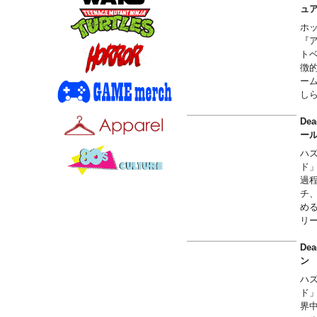
属
ュ
搭
ホ
ク
『
ト
徴
ー
し
り
て
De
属
ー
ハ
ド
過
チ
め
リ
De
ハ
ド
界