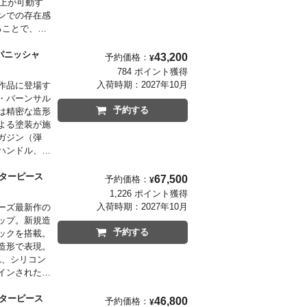
以上が可動す
ンでの存在感
ることで、劇
 パニッシャ
43,200
予約価格：
¥
784 ポイント獲得
入荷時期：
2027年10月
作品に登場す
・バーンサル
予約する
は精密な造形
よる塗装が施
ガジン（弾
ハンドル、伸
可能なマガジ
アクセサリー
スターピース
67,500
予約価格：
¥
1,226 ポイント獲得
入荷時期：
2027年10月
ーズ最新作の
ップ。新規造
予約する
ックを搭載。
造形で表現。
れ、シリコン
インされた特
スターピース
46,800
予約価格：
¥