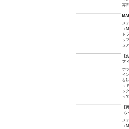
雰
MA
メ
（M
ド
ッ
ュ
【お
フ
ホ
イ
を
ッ
ッ
っ
こ
覗
【再
と
（
状
メ
街
（