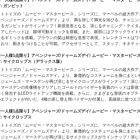
はたまりません！こちらのデラックス版には、LEDライトアップ機能を搭載し
ア: ガンビット
センチネルをモチーフにしたジオラマ台座が付属！
ットトイズの「ムービー・マスターピース」シリーズに、マーベルの超大作ア
アベンジャーズ／ドゥームズデイ』より、満を持して脚光を浴びる、チャニン
じるガンビットがラインナップ！新規造形となる、演じるチャニング・テイタ
リアしたヘッドは、眼球可動ギミックを搭載。また、眼部にはブラックライト
するギミックを搭載。ブラウンの髪は精密な造形で表現。トレンチコートはワ
ており、動きをつけることが可能。アクセサリーとして、スタッフ、キネティ
を放出したスタッフや、腕や手に取り付けられる、パープルカラーで表現され
クトパーツや5枚のトランプが付属。併せて、実物大のトランプ5枚が付属する
一人様1点限り】アベンジャーズ/ドゥームズデイ/ ムービー・マスターピース 1
はたまりません！台座はタイトルロゴやX-MENのシンボルがデザインされた
ア: サイクロップス（デラックス版）
ットトイズの「ムービー・マスターピース」シリーズに、マーベルの超大作ア
アベンジャーズ／ドゥームズデイ』より、象徴的なコスチュームを身にまとい
、ジェームズ・マースデンが再び演じるサイクロップスがラインナップ！演じ
・マースデンの肖像権をクリアしたゴールドのバイザーを装着のヘッドは新規
赤く発光するLEDライトアップ機能を搭載。さらに、さまざまな形状のオプテ
のエフェクトが付いた、4種の差し替え用バイザーが付属し、直線状に放つエ
、飛散のエフェクトパーツを取り付け可能。また、ライトブラウンの短髪は精
され、ボディは新規で開発した素体を採用。ネイビーブルーとイエローのコス
一人様1点限り】アベンジャーズ/ドゥームズデイ/ ムービー・マスターピース 1
部に至るまで精巧な仕上がりかつ、ウェザリング塗装が施され、戦闘での傷や
ア: サイクロップス
表現。こちらのデラックス版には、LEDライトアップ機能を搭載した、破壊さ
ットトイズの「ムービー・マスターピース」シリーズに、マーベルの超大作ア
をモチーフにしたジオラマ台座が付属！さらに、コミックからインスパイアさ
アベンジャーズ／ドゥームズデイ』より、象徴的なコスチュームを身にまとい
ジャケットも付属。
、ジェームズ・マースデンが再び演じるサイクロップスがラインナップ！演じ