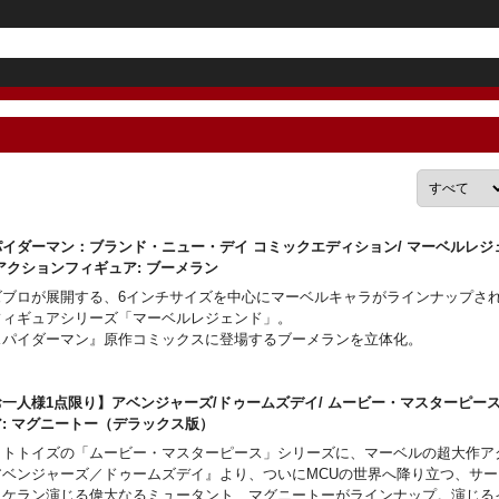
イダーマン：ブランド・ニュー・デイ コミックエディション/ マーベルレジェ
 アクションフィギュア: ブーメラン
ズブロが展開する、6インチサイズを中心にマーベルキャラがラインナップさ
フィギュアシリーズ「マーベルレジェンド」。
スパイダーマン』原作コミックスに登場するブーメランを立体化。
一人様1点限り】アベンジャーズ/ドゥームズデイ/ ムービー・マスターピース 1
ア: マグニートー（デラックス版）
ットトイズの「ムービー・マスターピース」シリーズに、マーベルの超大作ア
アベンジャーズ／ドゥームズデイ』より、ついにMCUの世界へ降り立つ、サ
ッケラン演じる偉大なるミュータント、マグニートーがラインナップ。演じる