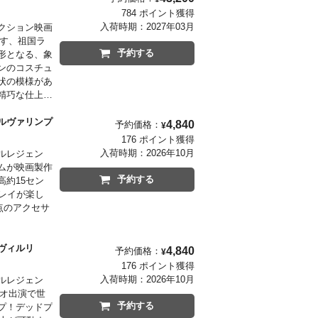
アップ機能を
784 ポイント獲得
開予定のシー
入荷時期：
2027年03月
クション映画
現す、祖国ラ
予約する
形となる、象
ンのコスチュ
状の模様があ
精巧な仕上が
セサリーとし
トパーツが付
 ウルヴァリンプ
4,840
予約価格：
¥
176 ポイント獲得
入荷時期：
2026年10月
ルレジェン
ムが映画製作
予約する
約15セン
レイが楽し
点のアクセサ
カヴィルリ
4,840
予約価格：
¥
176 ポイント獲得
入荷時期：
2026年10月
ルレジェン
メオ出演で世
予約する
プ！デッドプ