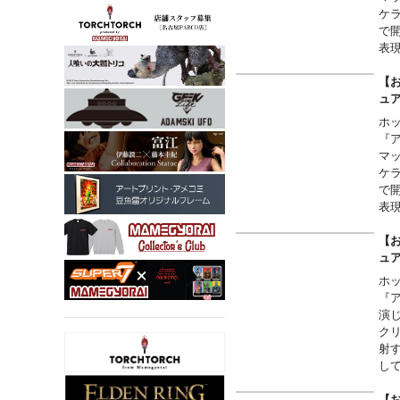
ケ
で
表
モ
【お
ュ
ホ
『
マ
ケ
で
表
【お
ュ
ホ
『
演
ク
射
し
ー
ェ
【お