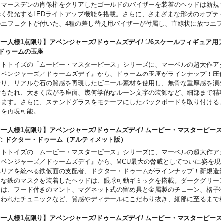
・マースデンの肖像権をクリアしたゴールドのバイザーを装着のヘッドは新規
赤く発光するLEDライトアップ機能を搭載。さらに、さまざまな形状のオプテ
のエフェクトが付いた、4種の差し替え用バイザーが付属し、直線状に放つエ
、飛散のエフェクトパーツを取り付け可能。また、ライトブラウンの短髪は精
され、ボディは新規で開発した素体を採用。ネイビーブルーとイエローのコス
一人様1点限り】アベンジャーズ/ドゥームズデイ/ 1/6スケールフィギュア用
部に至るまで精巧な仕上がりかつ、ウェザリング塗装が施され、戦闘での傷や
: ドゥームの玉座
表現。台座はタイトルロゴやX-MENのシンボルがデザインされた特別仕様。
ットトイズの「ムービー・マスターピース」シリーズに、マーベルの超大作ア
アベンジャーズ／ドゥームズデイ』から、ドゥームの玉座がラインナップ！圧
誇り、リアルな石の質感を再現したビニール素材を使用し、無骨な重厚感を演
背もたれ、大きく広がる座面、幾何学的なルーン文字の装飾など、細部まで精
います。さらに、ステンドグラスをモチーフにしたバックボードを取り付ける
間を再現可能。
一人様1点限り】アベンジャーズ/ドゥームズデイ/ ムービー・マスターピース 1
ア: ドクター・ドゥーム（アルティメット版）
ットトイズの「ムービー・マスターピース」シリーズに、マーベルの超大作ア
アベンジャーズ／ドゥームズデイ』から、MCU最大の脅威としてついに姿を
ベリアを統べる鉄仮面の支配者、ドクター・ドゥームがラインナップ！新規造
的な鉄のマスクを装着したヘッドは、眼球可動ギミックを搭載。ダークグリー
ムは、フード付きのマント、マグネット式の留め具と金属製のチェーン、格子
らわれたチュニックなど、質感やディテールにこだわり抜き、細部に至るまで
。フードとマントはワイヤーを内蔵しており、動きをつけることが可能。アク
、コンセプトアートからインスパイアされた魔術書、グリーンの炎のエフェク
一人様1点限り】アベンジャーズ/ドゥームズデイ/ ムービー・マスターピース 1