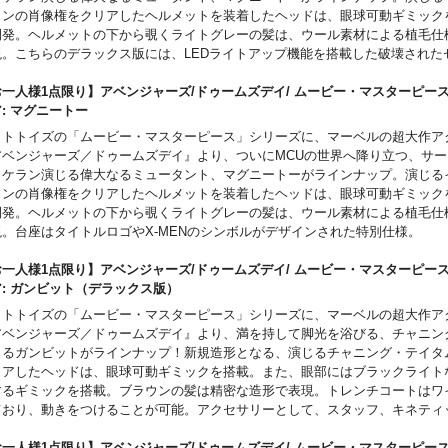
ランの肖像権をクリアしたヘルメットを装着したヘッドは、眼球可動ギミック
開発。ヘルメットの下から覗くライトグレーの髪は、ウール素材による植毛仕
現。こちらのデラックス版には、LEDライトアップ機能を搭載した破壊された
チーフにしたジオラマ台座が付属！
一人様1点限り】アベンジャーズ/ドゥームズデイ/ ムービー・マスターピース 1
ア: マグニートー
ットトイズの「ムービー・マスターピース」シリーズに、マーベルの超大作ア
アベンジャーズ／ドゥームズデイ』より、ついにMCUの世界へ降り立つ、サ
ッケラン演じる偉大なるミュータント、マグニートーがラインナップ。演じる
ランの肖像権をクリアしたヘルメットを装着したヘッドは、眼球可動ギミック
開発。ヘルメットの下から覗くライトグレーの髪は、ウール素材による植毛仕
現。台座はタイトルロゴやX-MENのシンボルがデザインされた特別仕様。
一人様1点限り】アベンジャーズ/ドゥームズデイ/ ムービー・マスターピース 1
ア: ガンビット（デラックス版）
ットトイズの「ムービー・マスターピース」シリーズに、マーベルの超大作ア
アベンジャーズ／ドゥームズデイ』より、満を持して脚光を浴びる、チャニン
じるガンビットがラインナップ！新規造形となる、演じるチャニング・テイタ
リアしたヘッドは、眼球可動ギミックを搭載。また、眼部にはブラックライト
するギミックを搭載。ブラウンの髪は精密な造形で表現。トレンチコートはワ
ており、動きをつけることが可能。アクセサリーとして、スタッフ、キネティ
を放出したスタッフや、腕や手に取り付けられる、パープルカラーで表現され
クトパーツや5枚のトランプが付属。併せて、実物大のトランプ5枚が付属する
一人様1点限り】アベンジャーズ/ドゥームズデイ/ ムービー・マスターピース 1