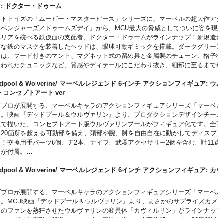
。こちらのアルティメット版には、イエローとグリーンに発光するLEDライト
ア: ドクター・ドゥーム
載した、センチネルの手をモチーフにしたジオラマ台座が付属！さらに後日公
ットトイズの「ムービー・マスターピース」シリーズに、マーベルの超大作ア
レット・アクセサリーも付属予定！
アベンジャーズ／ドゥームズデイ』から、MCU最大の脅威としてついに姿を
ベリアを統べる鉄仮面の支配者、ドクター・ドゥームがラインナップ！新規造
的な鉄のマスクを装着したヘッドは、眼球可動ギミックを搭載。ダークグリー
ムは、フード付きのマント、マグネット式の留め具と金属製のチェーン、格子
らわれたチュニックなど、質感やディテールにこだわり抜き、細部に至るまで
。フードとマントはワイヤーを内蔵しており、動きをつけることが可能。アク
、コンセプトアートからインスパイアされた魔術書、グリーンの炎のエフェク
adpool & Wolverine/ マーベルレジェンド 6インチ アクションフィギュア:
。台座はタイトルロゴがデザインされた特別仕様。
ル コンセプトアート ver
ズブロが展開する、マーベルキャラのアクションフィギュアシリーズ「マーベ
」。映画『デッドプール＆ウルヴァリン』より、プロダクションデザインチー
程で描いた、コンセプトアート版ウルヴァリンプールがフィギュア化です。全高
、20箇所を超える可動部を備え、頭部や腕、脚を自由自在に動かしてディスプ
る！交換用手パーツ6個、刀2本、ナイフ、武器アクセサリー2個を含む、計11
ーが付属。
adpool & Wolverine/ マーベルレジェンド 6インチ アクションフィギュア: 
ン
ズブロが展開する、マーベルキャラのアクションフィギュアシリーズ「マーベ
」。MCU映画『デッドプール＆ウルヴァリン』より、まさかのサプライズカ
中のファンを熱狂させたウルヴァリンの変異体「カヴィルリン」がラインナッ