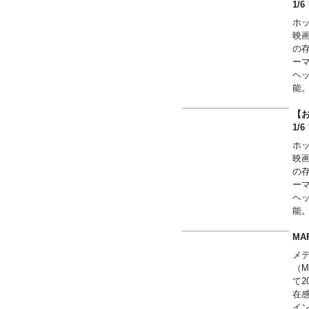
1
ホ
映
の
ー
ヘ
能
デ
し
【
用
1/
ラ
ホ
な
映
を
の
能
ー
ヘ
能
デ
し
MA
イ
メ
し
（M
再
て
在
イ