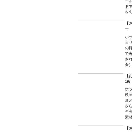
ー
る
を
中
【お
ホ
る
の
で
さ
倉
縮
ン
【
と
1/
ホ
映
形
さ
全
素
別
【