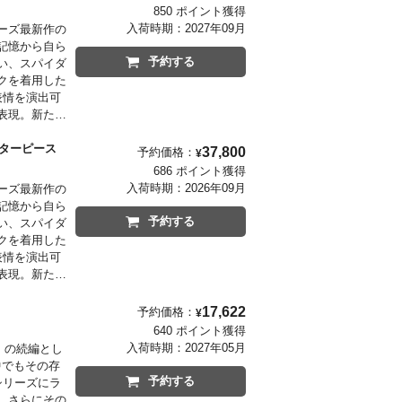
850 ポイント獲得
入荷時期：
2027年09月
ーズ最新作の
記憶から自ら
予約する
い、スパイダ
クを着用した
表情を演出可
表現。新たな
クセサリーと
ス版には、着
スターピース
37,800
予約価格：
¥
ージしたジオ
686 ポイント獲得
るブーメラン
入荷時期：
2026年09月
ーズ最新作の
ブル・ピラー
記憶から自ら
することが可
予約する
い、スパイダ
クを着用した
表情を演出可
表現。新たな
クセサリーと
のロゴがデザ
17,622
予約価格：
¥
ピラーを採用
640 ポイント獲得
ョンシーンを
入荷時期：
2027年05月
』の続編とし
中でもその存
予約する
シリーズにラ
、さらにその