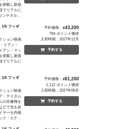
を搭載し新規
様でリアルに
センチネルを
/6 フィギ
43,200
予約価格：
¥
784 ポイント獲得
入荷時期：
2027年12月
クション映画
ー・イアン・
予約する
イアン・マッ
を搭載し新規
様でリアルに
/6 フィギ
61,200
予約価格：
¥
1,112 ポイント獲得
入荷時期：
2027年06月
クション映画
グ・テイタム
予約する
ムの肖像権を
などで光を反
イヤーを内蔵
ック・エナジ
た豊富なエフ
のもファン
/6 フィギ