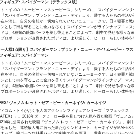
/6 フィギュア: スパイダーマン（デラックス版）
ットトイズの「ムービー・マスターピース」シリーズに、スパイダーマンシリ
画『スパイダーマン：ブランド・ニュー・デイ』より、愛する人たちの生活や
存在を消し、自分の名前が一切知られていないニューヨークで、日々犯罪と戦
マンとして街を守ることに全力を尽くすスパイダーマンがラインナップ！マス
ッドは、4種類の眼部パーツを差し替えることによって、劇中で見せる様々な
。プロポーションが改良されたボディは、より逞しく、ヒーローらしい体格を
ザインのウェブ・シューターは、マグネットによって両前腕部に装着可能。ア
て、ニューヨーク市の鍵、スマートフォンが付属。さらに、こちらのデラック
お一人様1点限り】スパイダーマン：ブランド・ニュー・デイ/ ムービー・マ
可能なニット帽と中綿入りのベスト、ジオラマ台座が付属！戦闘シーンをイメ
6 フィギュア: スパイダーマン
マ台座は、ワイヤーを内蔵したスコーピオンの尻尾や、ブーメランの武器であ
ットトイズの「ムービー・マスターピース」シリーズに、スパイダーマンシリ
ど、細部まで精巧に造形。自由にフィギュアの保持位置を変更できるフレキシ
画『スパイダーマン：ブランド・ニュー・デイ』より、愛する人たちの生活や
採用しているので、スパイダーマンならではの躍動感溢れるアクションを再現
存在を消し、自分の名前が一切知られていないニューヨークで、日々犯罪と戦
。
マンとして街を守ることに全力を尽くすスパイダーマンがラインナップ！マス
ッドは、4種類の眼部パーツを差し替えることによって、劇中で見せる様々な
。プロポーションが改良されたボディは、より逞しく、ヒーローらしい体格を
ザインのウェブ・シューターは、マグネットによって両前腕部に装着可能。ア
て、ニューヨーク市の鍵、スマートフォンが付属。台座は蜘蛛のマークや映画
FEX/ ヴェノム:レット・ゼア・ビー・カーネイジ: カーネイジ
ンされた特別仕様。自由にフィギュアの保持位置を変更できるフレキシブル・
ディコム・トイがおくる人気アクションフィギュアシリーズ「マフェックス
ているので、ウェブ・スイングする姿など、スパイダーマンならではのアクシ
AFEX）」。2018年ダークヒーロ―像を見せつけ人気を得た映画『ヴェノム
現可能。
2021年に公開された映画『ヴェノム:レット・ゼア・ビー・カーネイジ』。劇
感を示した、連続殺人鬼に宿った新たなシンビオート、カーネイジがMAFEX
ンナップ。腕パーツや触手パーツで劇中の姿を再現し、豊富なヘッドパーツが