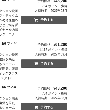
43,200
予約価格：
¥
た、破壊され
784 ポイント獲得
入荷時期：
2027年03月
クション映画
グ・テイタム
予約する
ムの肖像権を
などで光を反
イヤーを内蔵
ック・エナジ
た豊富なエフ
のもファン
/6 フィギ
61,200
予約価格：
¥
特別仕様。
1,112 ポイント獲得
入荷時期：
2027年09月
クション映画
復帰を果た
予約する
るジェーム
で開発。眼部
ィックブラス
フェクトに
密な造形で表
チュームは、
/6 フィギ
43,200
予約価格：
¥
汚れをリアル
784 ポイント獲得
れたセンチネ
入荷時期：
2027年03月
クション映画
れたレザー風
復帰を果た
予約する
るジェーム