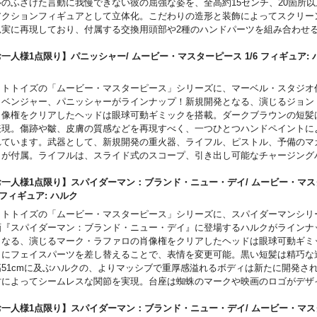
ルのふざけた言動に我慢できない彼の屈強な姿を、全高約15センチ、20箇所
アクションフィギュアとして立体化。こだわりの造形と装飾によってスクリー
忠実に再現しており、付属する交換用頭部や2種のハンドパーツを組み合わせ
の様々なアクションシーンを自由自在に演出可能。
一人様1点限り】パニッシャー/ ムービー・マスターピース 1/6 フィギュア:
ー
ットトイズの「ムービー・マスターピース」シリーズに、マーベル・スタジオ
リベンジャー、パニッシャーがラインナップ！新規開発となる、演じるジョン
肖像権をクリアしたヘッドは眼球可動ギミックを搭載。ダークブラウンの短髪
表現。傷跡や皺、皮膚の質感などを再現すべく、一つひとつハンドペイントに
れています。武器として、新規開発の重火器、ライフル、ピストル、予備のマ
）が付属。ライフルは、スライド式のスコープ、引き出し可能なチャージング
式のストック、着脱可能なマガジンを装備。ピストルは、スライド可動、着脱
を備えています。また、ピストルは右太腿のホルスターに収めることが可能。
お一人様1点限り】スパイダーマン：ブランド・ニュー・デイ/ ムービー・マ
して、腕時計が付属。台座はスカルマークがデザインされた特別仕様。
6 フィギュア: ハルク
ットトイズの「ムービー・マスターピース」シリーズに、スパイダーマンシリ
画『スパイダーマン：ブランド・ニュー・デイ』に登場するハルクがラインナ
となる、演じるマーク・ラファロの肖像権をクリアしたヘッドは眼球可動ギミ
らにフェイスパーツを差し替えることで、表情を変更可能。黒い短髪は精巧な
高51cmに及ぶハルクの、よりマッシブで重厚感溢れるボディは新たに開発さ
材によってシームレスな関節を実現。台座は蜘蛛のマークや映画のロゴがデザ
仕様。
お一人様1点限り】スパイダーマン：ブランド・ニュー・デイ/ ムービー・マ