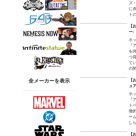
ズ
に
ト
は
現
【お
細
ー
に
ホ
『
を
つ
て
の
【お
全メーカーを表示
ュ
ホ
『
ト
徴
ー
し
り
て
【お