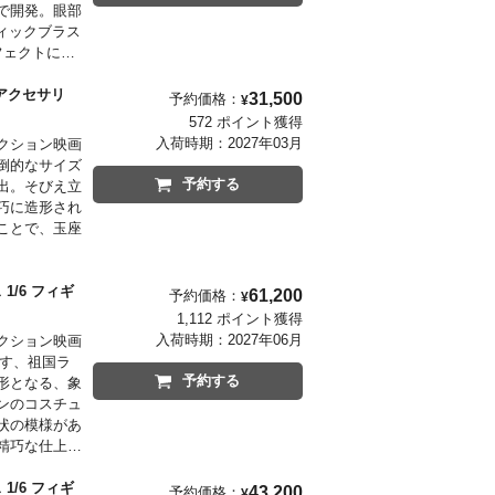
で開発。眼部
ィックブラス
フェクトに
密な造形で表
チュームは、
アクセサリ
31,500
予約価格：
¥
汚れをリアル
572 ポイント獲得
入荷時期：
2027年03月
クション映画
倒的なサイズ
予約する
出。そびえ立
巧に造形され
ことで、玉座
/6 フィギ
61,200
予約価格：
¥
1,112 ポイント獲得
入荷時期：
2027年06月
クション映画
現す、祖国ラ
予約する
形となる、象
ンのコスチュ
状の模様があ
精巧な仕上が
セサリーとし
トパーツが付
/6 フィギ
43,200
予約価格：
¥