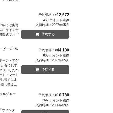
12,672
予約価格：
¥
460 ポイント獲得
入荷時期：
2027年05月
022年には実写
ズにラインナ
予約する
可動式フィギ
ピース 1/6
44,100
予約価格：
¥
800 ポイント獲得
入荷時期：
2027年05月
ボーン・アゲ
とともに反撃
予約する
クリアしたヘ
ット・マード
差し替えによ
を差し替える
赤いスーツが
かれた状態
ーソルジャー
10,780
予約価格：
¥
ンチャクの
392 ポイント獲得
・キッチンの
入荷時期：
2026年09月
る特別仕様。
「ウィンター