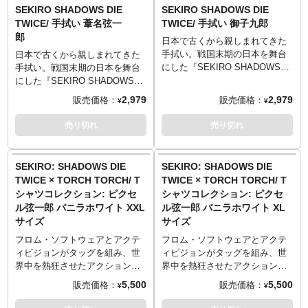
面にもデザインが透けるよう配
──────────────────
──────────────────
る、強靭な敵に対峙する狼の横
SEKIRO SHADOWS DIE
SEKIRO SHADOWS DIE
綿100% 5.6oz ヘビーウェイトボ
綿100% 5.6oz ヘビーウェイトボ
慮されました。ラインナップは
■サイズ（着丈／身幅／肩幅／袖
■サイズ（着丈／身幅／肩幅／袖
顔。その狼の精悍な姿を、荒々
TWICE/ 手拭い 葦名弦一
TWICE/ 手拭い 御子九郎
ディ
ディ
「御子九郎」、「葦名弦一
丈）
丈）
しくも繊細な鉛筆画で表現いた
郎
※杢灰のみ 綿90%、ポリエステ
※杢灰のみ 綿90%、ポリエステ
郎」、「孤影衆」の3種で、それ
Sサイズ （65cm／49cm／42cm
Sサイズ （65cm／49cm／42cm
日本で古くから親しまれてきた
しました。高精細シルクスクリ
ル10% 5.6oz ヘビーウェイトボ
ル10% 5.6oz ヘビーウェイトボ
ぞれの紋をモチーフにデザイ
／19cm）
／19cm）
手拭い。戦国末期の日本を舞台
ーンを使用し、柔らかな染み込
日本で古くから親しまれてきた
ディ
ディ
ン。こちらは「孤影衆」、孤影
Mサイズ （69cm／52cm／46cm
Mサイズ （69cm／52cm／46cm
にした『SEKIRO SHADOWS
みインクを使用することで描写
手拭い。戦国末期の日本を舞台
衆が属する内府軍の家紋を採用
／20cm）
／20cm）
DIE TWICE』の世界では、この
の細部までを忠実に再現。画
にした『SEKIRO SHADOWS
TORCH TORCH OFFICIAL
TORCH TORCH OFFICIAL
しました。
Lサイズ （73cm／55cm／50cm
Lサイズ （73cm／55cm／50cm
ような手拭いが使われていたの
家・青木薫氏の描き下ろしによ
DIE TWICE』の世界では、この
2,979
2,979
販売価格：
販売価格：
¥
¥
SITE
：
http://www.torchtorch.jp
SITE
：
http://www.torchtorch.jp
※「手拭い」の性質上、少なか
／22cm）
／22cm）
では…という想像から誕生した
る、静謐かつ迫力ある仕上がり
ような手拭いが使われていたの
ら小さなほつれなどがございま
XLサイズ （77cm／58cm／
XLサイズ （77cm／58cm／
アイテム。細い糸を高密度で打
です。
では…という想像から誕生した
売り切れ
売り切れ
すが、そのほつれは不良はなく
54cm／24cm）
54cm／24cm）
ち込んだ特岡生地を使用し、柔
生地はしっかりとした厚みの5.6
アイテム。細い糸を高密度で打
「味」として判断させていただ
XXLサイズ （84cm／68cm／
XXLサイズ （84cm／68cm／
らかな質感と滑らかな手触りを
オンスを採用。着心地が良く、
ち込んだ特岡生地を使用し、柔
きます。
60cm／26cm）
60cm／26cm）
追求。伝統的な手拭いの風合い
何度洗っても型崩れしづらく風
らかな質感と滑らかな手触りを
SEKIRO: SHADOWS DIE
SEKIRO: SHADOWS DIE
──────────────────
──────────────────
を出すために染料を使用し、裏
合いが出るのが特徴です。
追求。伝統的な手拭いの風合い
TWICE × TORCH TORCH/ T
TWICE × TORCH TORCH/ T
■マテリアル
■マテリアル
面にもデザインが透けるよう配
──────────────────
を出すために染料を使用し、裏
シャツコレクション: ピクセ
シャツコレクション: ピクセ
綿100% 5.6oz ヘビーウェイトボ
綿100% 5.6oz ヘビーウェイトボ
慮されました。ラインナップは
■サイズ（着丈／身幅／肩幅／袖
面にもデザインが透けるよう配
ル弦一郎 バニラホワイト XXL
ル弦一郎 バニラホワイト XL
ディ
ディ
「御子九郎」、「葦名弦一
丈）
慮されました。ラインナップは
サイズ
サイズ
※杢灰のみ 綿90%、ポリエステ
※杢灰のみ 綿90%、ポリエステ
郎」、「孤影衆」の3種で、それ
Sサイズ （65cm／49cm／42cm
「御子九郎」、「葦名弦一
ル10% 5.6oz ヘビーウェイトボ
ル10% 5.6oz ヘビーウェイトボ
ぞれの紋をモチーフにデザイ
／19cm）
郎」、「孤影衆」の3種で、それ
フロム・ソフトウェアとアクテ
フロム・ソフトウェアとアクテ
ディ
ディ
ン。こちらは「御子九郎」、御
Mサイズ （69cm／52cm／46cm
ぞれの紋をモチーフにデザイ
ィビジョンがタッグを組み、世
ィビジョンがタッグを組み、世
子の胴服の背中に刺繍された紋
／20cm）
ン。こちらは「葦名弦一郎」、
界中を熱狂させたアクション・
界中を熱狂させたアクション・
TORCH TORCH OFFICIAL
TORCH TORCH OFFICIAL
を採用しました。
Lサイズ （73cm／55cm／50cm
葦名家の家紋を採用しました。
アドベンチャーゲーム
アドベンチャーゲーム
5,500
5,500
販売価格：
販売価格：
¥
¥
SITE
：
http://www.torchtorch.jp
SITE
：
http://www.torchtorch.jp
※「手拭い」の性質上、少なか
／22cm）
これも、葦名のため……。
『SEKIRO: SHADOWS DIE
『SEKIRO: SHADOWS DIE
ら小さなほつれなどがございま
XLサイズ （77cm／58cm／
※「手拭い」の性質上、少なか
TWICE』。「TORCH TORCH」
TWICE』。「TORCH TORCH」