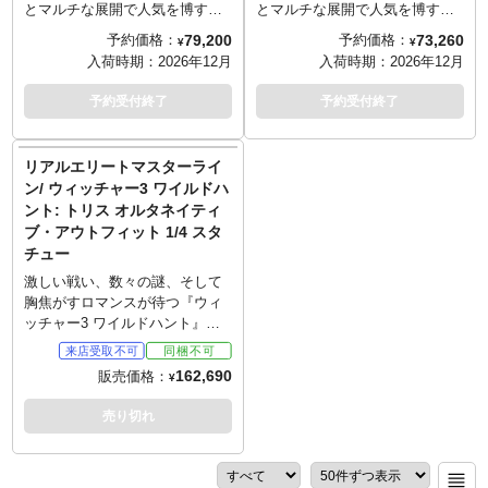
とマルチな展開で人気を博す
とマルチな展開で人気を博す
「ウィッチャ―」シリーズ。ゲ
「ウィッチャ―」シリーズ。ゲ
79,200
73,260
予約価格：
予約価格：
¥
¥
ーム3作品目となる『ウィッチャ
ーム3作品目となる『ウィッチャ
入荷時期：
2026年12月
入荷時期：
2026年12月
ー3 ワイルドハント』から、
ー3 ワイルドハント』から、主
「リヴィアのゲラルト」に続
人公であるリヴィアのゲラルト
予約受付終了
予約受付終了
き、「シントラのシリ」が1/6ス
がピュアアーツの手により精巧
ケールでフィギュア化です。植
な1/6スケールフィギュアとなっ
毛仕様で眼球可動を内蔵した頭
て登場です。ゲーム内の"白
リアルエリートマスターライ
部は、ゲーム内のシリのイメー
狼"の姿を、よりリアリティある
ン/ ウィッチャー3 ワイルドハ
ジそのままに再現。透き通った
ものにするため、特徴的な白い
ント: トリス オルタネイティ
美しい光彩で射るような眼差
毛髪の再現や眼球可動はもちろ
ブ・アウトフィット 1/4 スタ
し、頬に入った傷など、ウィッ
ん、金属製のチェーンメイル、
チュー
チャーとして厳しい修行を積ん
衣装にも本物の革を使用するな
てきた彼女自身を物語るよう。
どコダワリの詰まったアイテム
激しい戦い、数々の謎、そして
ピュアアーツ独自の素体は全身
に仕上がっています。
胸焦がすロマンスが待つ『ウィ
可動で、布製コスチュームによ
ッチャー3 ワイルドハント』。
り、無理なくポージングが楽し
この傑作オープンワールドRPG
めます。フェイクファーを使っ
から、トリスのオルタネイティ
162,690
販売価格：
¥
た着脱式ケープも、衣装のアク
ブ・アウトフィットバージョン
セントに。装備として愛剣ジル
がリアルエリートマスターライ
売り切れ
エアエルと専用鞘、短剣が用意
ンでリリースとなります。若き
され、ジルエアエルは金属製で
女魔術師トリスを、DLCのオル
質感しっかり。多数の差し替え
タネイティブ・アウトフィット
ハンドパーツを使い、さまざま