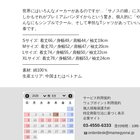
世界にはいろんなメーカーがあるのですが…「サノスの娘」にス
しかもそれがプレミアムバンダイからという驚き。個人的に「
んなにもシンプルでクール、そして卑怯なTシャツがあっていい
泰です。
────────────────────
Sサイズ: 着丈66／身幅49／肩幅44／袖丈19cm
Mサイズ: 着丈70／身幅52／肩幅47／袖丈20cm
Lサイズ: 着丈74／身幅55／肩幅50／袖丈22cm
XLサイズ: 着丈78／身幅58／肩幅53／袖丈24cm
────────────────────
素材: 綿100％
生産エリア: 中国またはベトナム
年
サービス利用規約
ウェブポイント利用規約
日
月
火
水
木
金
土
個人情報保護方針
1
特定商取引法に基づく表示
2
3
4
5
6
7
8
企業サイト
9
10
11
12
13
14
15
03-4550-6333
受付時間：10時～
16
17
18
19
20
21
22
23
24
25
26
27
28
29
orderdesk@mamegyorai.jp
30
31