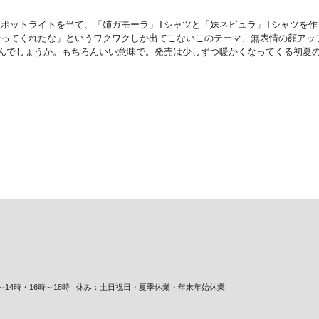
ポットライトを当て、「姉ガモーラ」Tシャツと「妹ネビュラ」Tシャツを
やってくれたな」というワクワクしか出てこないこのテーマ、無表情の顔アッ
んでしょうか。もちろんいい意味で。発売は少しずつ暖かくなってくる初夏の
14時・16時～18時
休み：土日祝日・夏季休業・年末年始休業