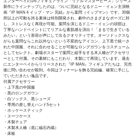
エンターベイの1/6フィギュアライン「リアルマスターピース」シリーズ
新作にラインナップしたのは、ついに完結となるドニー・イェン主演映
画『IP MAN 4 イップ・マン 完結』から葉問（イップマン）です。30個
所以上の可動を誇る素体は特別開発され、劇中のさまざまなポーズに対
し、ストレスなく再現が可能。葉問を演じるドニー・イェンの頭部は、
丁寧なハンドペイントにてリアルな素肌感を演出！「まるで生きている
みたい」という形容が声にして出るクオリティです。オーソドックスな
がらも葉問ならこれ以外ないという不変的なアイコン、上下黒で統一さ
れた中国服、それに合わせることが可能なロングガウンをコスチューム
としてセレクト。劇場ポスターで葉問と組手をする木人椿がアクセサリ
ーとして付属。その素材にもこだわり、木製にて再現しています。過去
にエンターベイからリリースされた『IP MAN』フィギュアたちは、完売
後に問い合わせが殺到。今回はフィナーレを飾る完結編、確実に手にし
ていただきたい逸品です。
付属アクセサリー
・上下黒の中国服
・黒のロングガウン
・白ソックス、黒シューズ
・専用の差し替えハンド5セット
・ホッケースティック
・スーツケース
・木製チェア
・木製木人椿（底に磁石内蔵）
・床板