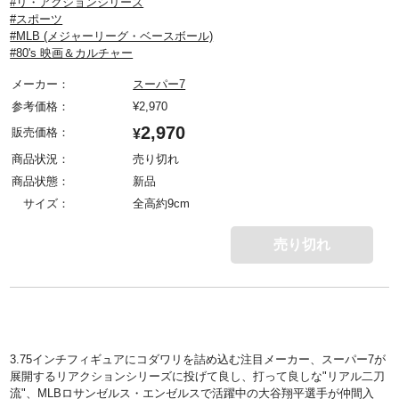
#リ・アクションシリーズ
#スポーツ
#MLB (メジャーリーグ・ベースボール)
#80's 映画＆カルチャー
メーカー：
スーパー7
参考価格：
¥
2,970
2,970
販売価格：
¥
商品状況：
売り切れ
商品状態：
新品
サイズ：
全高約9cm
売り切れ
3.75インチフィギュアにコダワリを詰め込む注目メーカー、スーパー7が
展開するリアクションシリーズに投げて良し、打って良しな"リアル二刀
流"、MLBロサンゼルス・エンゼルスで活躍中の大谷翔平選手が仲間入