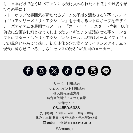
り！日本だけでなくMLBファンにも受け入れられた大谷選手の雄姿をぜ
ひその手に！
レトロポップな雰囲気が新たなるブームの予感を漂わせる3.75インチフ
ィギュアシリーズ「リ・アクション」を手掛けるレトロポップなデザイ
ナーズアイテムを展開するメーカー「スーパー7」。スタート当初、80年
前後に企画され幻となってしまったフィギュアを復活させる事をコンセ
プトにスタートしたリ・アクションシリーズ。現在はオールドフィギュ
アの風合いをあえて残し、初立体化を含む様々なライセンスアイテムを
現代に蘇らせている。まさにセンスの光る"今"注目のメーカー。
サービス利用規約
ウェブポイント利用規約
個人情報保護方針
特定商取引法に基づく表示
企業サイト
03-4550-6333
受付時間：10時～14時・16時～18時
休み：土日祝日・夏季休業・年末年始休業
orderdesk@mamegyorai.jp
©Ampus, Inc.