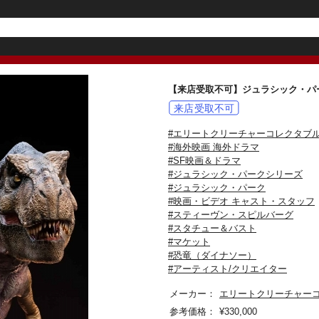
【来店受取不可】ジュラシック・パーク
#エリートクリーチャーコレクタブ
#海外映画 海外ドラマ
#SF映画＆ドラマ
#ジュラシック・パークシリーズ
#ジュラシック・パーク
#映画・ビデオ キャスト・スタッフ
#スティーヴン・スピルバーグ
#スタチュー＆バスト
#マケット
#恐竜（ダイナソー）
#アーティスト/クリエイター
メーカー：
エリートクリーチャー
参考価格：
¥
330,000