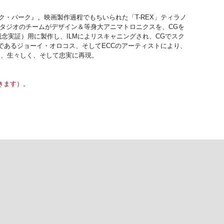
・パーク』。映画製作過程でもちいられた「T-REX」ティラノ
スタジオのチームがデザイン＆等身大アニマトロニクスを、CGを
念実証）用に製作し、ILMによリスキャニングされ、CGでスク
あるジョーイ・オロコス、そしてECCのアーティストにより、
より、生々しく、そして忠実に再現。
きます）。