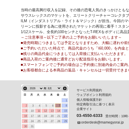
当時の最高興行収入を記録、その後の恐竜人気のきっかけともなっ
サウスレックスのマケットを、エリートクリーチャーコレクタブル
ILM（インダストリアル・ライト＆マジック）が担当。今回のマ
リーンに投影する為に使用されたマケットの再現に着手！スタン
1/12スケール、全長約100センチとなったT-REXをボデ
～ご注意事項～以下ご了承の上ご予約をお願いいたします～
■発売時期につきましては予定となりますため、大幅に遅れや前
■ご予約いただいた時点で、商品代金のうち「\60,000」を
■残りの商品代金につきましては入荷後に支払いいただきます。
■商品入荷のご案内後に通常どおり配送指示をお願いします。
■スマートフォンでご予約の場合はご予約後に別途内金のご案内
■お客様都合による本商品の返品・キャンセルは一切受付できま
年
サービス利用規約
ウェブポイント利用規約
日
月
火
水
木
金
土
個人情報保護方針
1
特定商取引法に基づく表示
2
3
4
5
6
7
8
企業サイト
9
10
11
12
13
14
15
03-4550-6333
受付時間：10時～
16
17
18
19
20
21
22
23
24
25
26
27
28
29
orderdesk@mamegyorai.jp
30
31