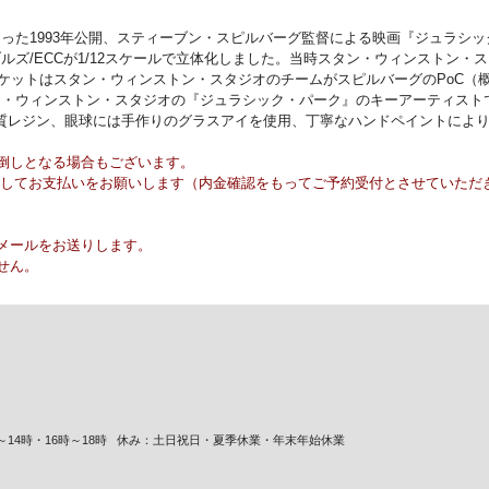
た1993年公開、スティーブン・スピルバーグ監督による映画『ジュラシック
ズ/ECCが1/12スケールで立体化しました。当時スタン・ウィンストン・
ケットはスタン・ウィンストン・スタジオのチームがスピルバーグのPoC（概
・ウィンストン・スタジオの『ジュラシック・パーク』のキーアーティストで
ィに高品質レジン、眼球には手作りのグラスアイを使用、丁寧なハンドペイントに
倒しとなる場合もございます。
内金としてお支払いをお願いします（内金確認をもってご予約受付とさせていただ
メールをお送りします。
せん。
14時・16時～18時
休み：土日祝日・夏季休業・年末年始休業