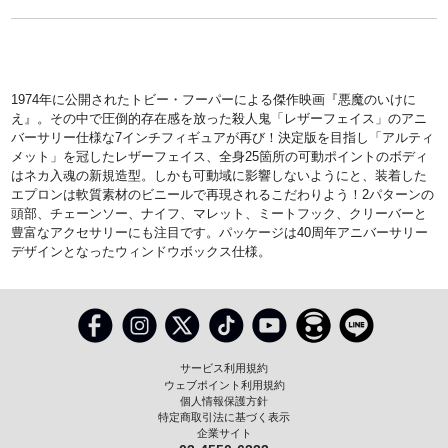
1974年に公開されたトビー・フーパーによる傑作映画『悪魔のいけに
え』。その中で圧倒的存在感を放った殺人鬼「レザーフェイス」のアニ
バーサリー仕様な7インチフィギュアが再び！決定版を目指し「アルティ
メット」を冠したレザーフェイス、全身25箇所の可動ポイントのボディ
はネカ入魂の新規造型。しかも可動域に影響しないようにと、装着した
エプロンは軟質素材のビニールで再現されるこだわりよう！2パターンの
頭部、チェーンソー、ナイフ、マレット、ミートフック、クリーバーと
豊富なアクセサリーにも注目です。パッケージは40周年アニバーサリー
デザインとなったウィンドウボックス仕様。
サービス利用規約
ウェブポイント利用規約
個人情報保護方針
特定商取引法に基づく表示
企業サイト