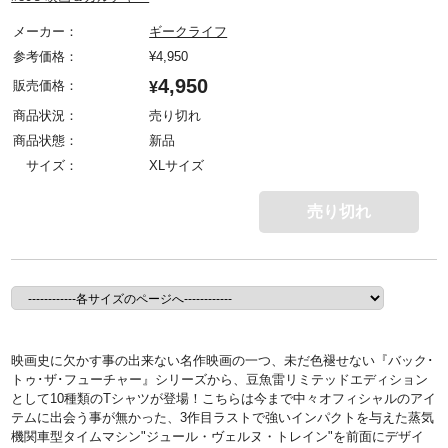
メーカー：
ギークライフ
参考価格：
¥
4,950
4,950
販売価格：
¥
商品状況：
売り切れ
商品状態：
新品
サイズ：
XLサイズ
売り切れ
映画史に欠かす事の出来ない名作映画の一つ、未だ色褪せない『バック･
トゥ･ザ･フューチャー』シリーズから、豆魚雷リミテッドエディション
として10種類のTシャツが登場！こちらは今まで中々オフィシャルのアイ
テムに出会う事が無かった、3作目ラストで強いインパクトを与えた蒸気
機関車型タイムマシン"ジュール・ヴェルヌ・トレイン"を前面にデザイ