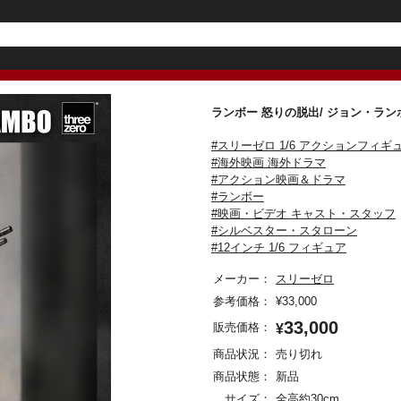
ランボー 怒りの脱出/ ジョン・ラ
#スリーゼロ 1/6 アクションフィギ
#海外映画 海外ドラマ
#アクション映画＆ドラマ
#ランボー
#映画・ビデオ キャスト・スタッフ
#シルベスター・スタローン
#12インチ 1/6 フィギュア
メーカー：
スリーゼロ
参考価格：
¥
33,000
33,000
販売価格：
¥
商品状況：
売り切れ
商品状態：
新品
サイズ：
全高約30cm