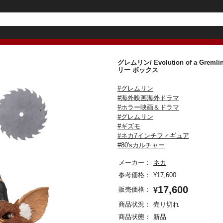
グレムリン/ Evolution of a 
リー ボックス
#グレムリン
#海外映画海外ドラマ
#ホラー映画＆ドラマ
#グレムリン
#ギズモ
#ネカ7インチフィギュア
#80'sカルチャー
メーカー：
ネカ
参考価格：
¥
17,600
17,600
販売価格：
¥
商品状況：
売り切れ
商品状態：
新品