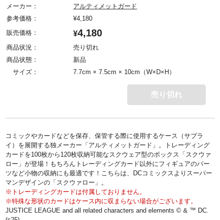
メーカー：
アルティメットガード
参考価格：
¥
4,180
4,180
販売価格：
¥
商品状況：
売り切れ
商品状態：
新品
サイズ：
7.7cm × 7.5cm × 10cm（W×D×H）
売り切れ
コミックやカードなどを保存、保管する際に使用するケース（サプラ
イ）を展開する独メーカー「アルティメットガード」。トレーディング
カードを100枚から120枚収納可能なスクウェア型のボックス「スクウァ
ロー」が登場！もちろんトレーディングカード以外にフィギュアのパー
ツなど小物の収納にも最適です！こちらは、DCコミックスよりスーパー
マンデザインの「スクウァロー」。
※トレーディングカードは付属しておりません。
※特殊な形状のカードはケース内に収まらない場合がございます。
JUSTICE LEAGUE and all related characters and elements © & ™ DC.
(s25)