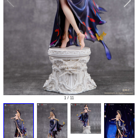
1
/
11