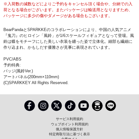
※入荷数の減数などによりご予約をキャンセル頂く場合や、分納での入
荷となる場合がございます。またパッケージは輸送用となりますため、
パッケージに多少の傷やダメージがある場合もございます。
BearPandaとSPARKKEのコラボレーションにより、中国の人気アニメ
『鬼刀』のヒロイン「風鈴」が1/6スケールフィギュアとなって登場。風
鈴は蝶をモチーフにした美しい衣装を纏った姿で立体化。細部も繊細に
作り込まれ、かもしだす優雅さが見事に表現されています。
PVC/ABS
予約特典:
バッジ(風鈴Ver.)
アートパネル(200mm×110mm)
(C)SPARKKEY All Rights Reserved.
サービス利用規約
ウェブポイント利用規約
個人情報保護方針
特定商取引法に基づく表示