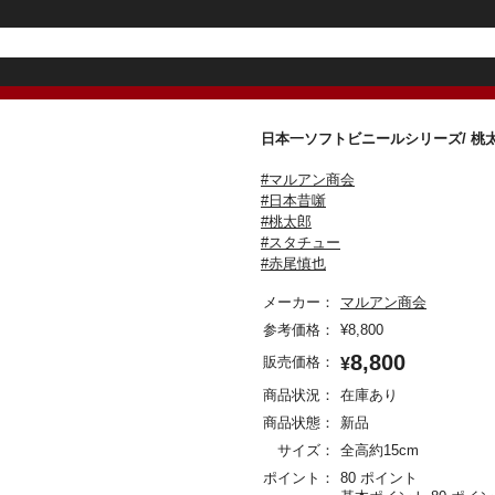
日本一ソフトビニールシリーズ/ 
#マルアン商会
#日本昔噺
#桃太郎
#スタチュー
#赤尾慎也
メーカー：
マルアン商会
参考価格：
¥
8,800
8,800
販売価格：
¥
商品状況：
在庫あり
商品状態：
新品
サイズ：
全高約15cm
ポイント：
80 ポイント