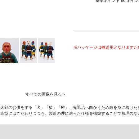
基本ポイント 80 ポイ
※パッケージは輸送用となりますた
すべての画像を見る＞
桃太郎のお供をする「犬」「猿」「雉」、鬼退治へ向かうため鎧を身に着けた
、造型にはこだわりつつも、製造の理に適った仕様を構築することで無理のな