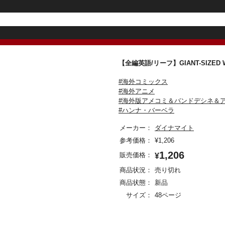
【全編英語/リーフ】GIANT-SIZED WAC
#海外コミックス
#海外アニメ
#海外版アメコミ＆バンドデシネ＆
#ハンナ・バーベラ
メーカー：
ダイナマイト
参考価格：
¥
1,206
1,206
販売価格：
¥
商品状況：
売り切れ
商品状態：
新品
サイズ：
48ページ