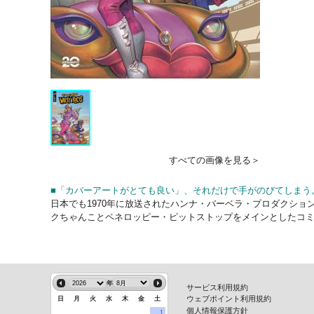
すべての画像を見る＞
■
「カバーアートがとても良い」、それだけで手がのびてしまう
日本でも1970年に放送されたハンナ・バーベラ・プロダクショ
クちゃんことペネロッピー・ピットストップをメインとしたコミ
年
サービス利用規約
ウェブポイント利用規約
日
月
火
水
木
金
土
個人情報保護方針
1