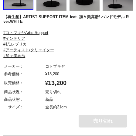
【再生産】ARTIST SUPPORT ITEM feat. 加々美高浩/ ハンドモデル R
ver.WHITE
#コトブキヤArtistSupport
#インテリア
#1/1レプリカ
#アーティスト/クリエイター
#加々美高浩
メーカー：
コトブキヤ
参考価格：
¥
13,200
13,200
販売価格：
¥
商品状況：
売り切れ
商品状態：
新品
サイズ：
全長約21cm
売り切れ