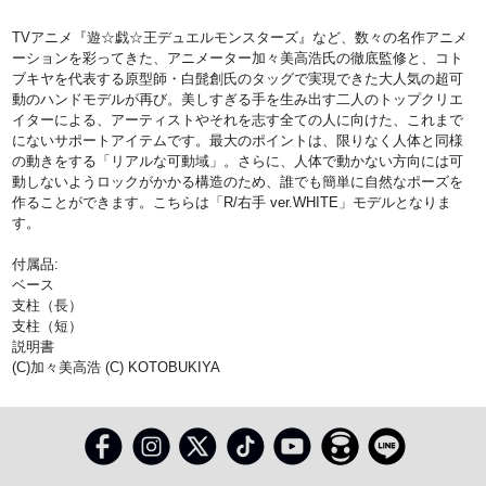
TVアニメ『遊☆戯☆王デュエルモンスターズ』など、数々の名作アニメ
ーションを彩ってきた、アニメーター加々美高浩氏の徹底監修と、コト
ブキヤを代表する原型師・白髭創氏のタッグで実現できた大人気の超可
動のハンドモデルが再び。美しすぎる手を生み出す二人のトップクリエ
イターによる、アーティストやそれを志す全ての人に向けた、これまで
にないサポートアイテムです。最大のポイントは、限りなく人体と同様
の動きをする「リアルな可動域」。さらに、人体で動かない方向には可
動しないようロックがかかる構造のため、誰でも簡単に自然なポーズを
作ることができます。こちらは「R/右手 ver.WHITE」モデルとなりま
す。
付属品:
ベース
支柱（長）
支柱（短）
説明書
(C)加々美高浩 (C) KOTOBUKIYA