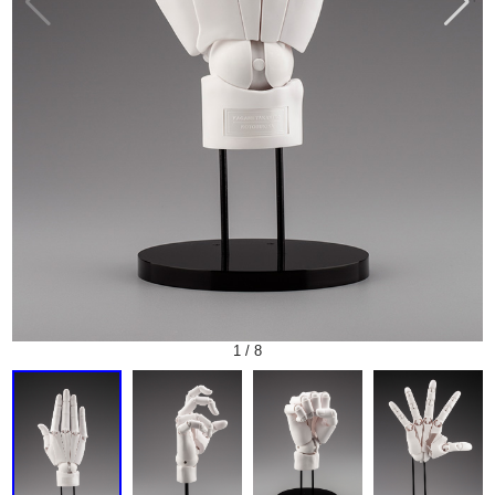
1
/
8