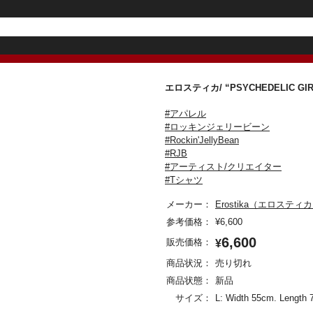
エロスティカ/ “PSYCHEDELIC
#アパレル
#ロッキンジェリービーン
#Rockin'JellyBean
#RJB
#アーティスト/クリエイター
#Tシャツ
メーカー：
Erostika（エロスティ
参考価格：
¥
6,600
6,600
販売価格：
¥
商品状況：
売り切れ
商品状態：
新品
サイズ：
L: Width 55cm. Length 