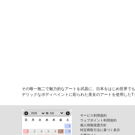
その唯一無二で魅力的なアートを武器に、日本をはじめ世界でも活
デリックなボディペイントに彩られた美女のアートを使用したT
年
サービス利用規約
ウェブポイント利用規約
日
月
火
水
木
金
土
個人情報保護方針
1
特定商取引法に基づく表示
2
3
4
5
6
7
8
企業サイト