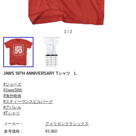
1
/
2
JAWS 50TH ANNIVERSARY Tシャツ L
#ジョーズ
#Jaws50th
#海外映画
#スティーヴンスピルバーグ
#アパレル
#Tシャツ
メーカー：
アメリカンクラシックス
参考価格：
¥
3,960