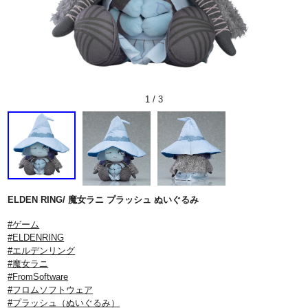
1
/
3
ELDEN RING/ 魔女ラニ プラッシュ ぬいぐるみ
#ゲーム
#ELDENRING
#エルデンリング
#魔女ラニ
#FromSoftware
#フロムソフトウェア
#プラッシュ（ぬいぐるみ）