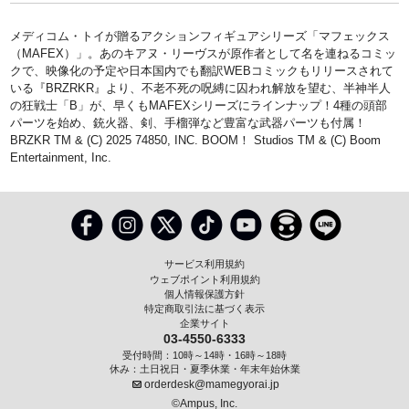
メディコム・トイが贈るアクションフィギュアシリーズ「マフェックス
（MAFEX）」。あのキアヌ・リーヴスが原作者として名を連ねるコミッ
クで、映像化の予定や日本国内でも翻訳WEBコミックもリリースされて
いる『BRZRKR』より、不老不死の呪縛に囚われ解放を望む、半神半人
の狂戦士「B」が、早くもMAFEXシリーズにラインナップ！4種の頭部
パーツを始め、銃火器、剣、手榴弾など豊富な武器パーツも付属！
BRZKR TM & (C) 2025 74850, INC. BOOM！ Studios TM & (C) Boom
Entertainment, Inc.
サービス利用規約
ウェブポイント利用規約
個人情報保護方針
特定商取引法に基づく表示
企業サイト
03-4550-6333
受付時間：10時～14時・16時～18時
休み：土日祝日・夏季休業・年末年始休業
orderdesk@mamegyorai.jp
©Ampus, Inc.