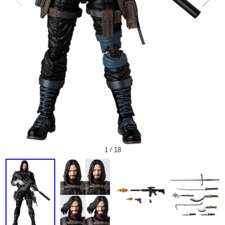
1
/
18