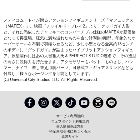
メディコム・トイが贈るアクションフィギュアシリーズ「マフェックス
（MAFEX）」。映画『チャイルド・プレイ2』より、グッドガイ人形
と、それに憑依したチャッキーのコンバーチブル仕様のMAFEXが新価格
となって再登場。狂気に満ち溢れたものを含む計3種の頭部、印象的なオ
ーバーオールを布製で羽織らせるなど、少し小型となる全高約13センチ
のボディに「グッドガイ」が詰まったハイブリットアクションフィギュ
ア。原型製作にはあの大畠雅人氏＆PERFECT-STUDIO連名で、その造型
の高さに説得力を持たせます。アクセサリーもバット、ものさし、ハン
マー、ナイフ、差し替え用腕パーツ、可動式フィギュアスタンドなども
付属し、様々なポージングを可能としています。
(C) Universal City Studios LLC. All Rights Reserved.
サービス利用規約
ウェブポイント利用規約
個人情報保護方針
特定商取引法に基づく表示
企業サイト