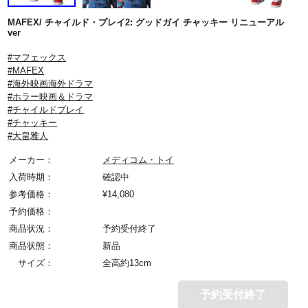
MAFEX/ チャイルド・プレイ2: グッドガイ チャッキー リニューアル
ver
#マフェックス
#MAFEX
#海外映画海外ドラマ
#ホラー映画＆ドラマ
#チャイルドプレイ
#チャッキー
#大畠雅人
メーカー：
メディコム・トイ
入荷時期：
確認中
参考価格：
¥
14,080
予約価格：
商品状況：
予約受付終了
商品状態：
新品
サイズ：
全高約13cm
予約受付終了