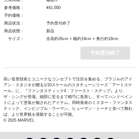
参考価格：
¥
41,000
予約価格：
商品状況：
予約受付終了
商品状態：
新品
サイズ：
全高約26cm × 幅約19cm × 奥行約18cm
予約受付終了
高い造形技術とユニークなコンセプトで注目を集める、ブラジルのアイ
アン・スタジオが贈る1/10スケールのスタチューシリーズ「アートスケ
ール」に、『ファンタスティック4：ファースト・ステップ』より、
ザ・シングが登場。細部に至るまで精巧に造形し、すべてハンドペイン
トによって塗装が施されたアイテム。同時発表のミスター・ファンタス
ティック、インビジブル・ウーマン、ヒューマン・トーチと並べて飾れ
ば、より世界観を堪能することが可能。
© 2025 MARVEL