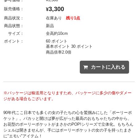
3,300
販売価格：
¥
商品状況：
在庫あり
残り1点
商品状態：
新品
サイズ：
全高約10cm
ポイント：
60 ポイント
基本ポイント 30 ポイント
商品倍率2.0倍
カートに入れる
※パッケージは輸送用となりますため、パッケージに多少の傷やダメー
ジがある場合もございます。
90年代ここ日本でも多くの女の子たちの心を鷲掴みにした「ポーリーポ
ケット」。パカッと開けば夢が広がった最高のおもちゃたちの中から、
お花型のポーリーポケットがまさかのPOP!シリーズで立体化。もちろん
シェルは開きませんが、手にはポーリーポケットの女の子を持ったまさ
に"エモい"アイテム！