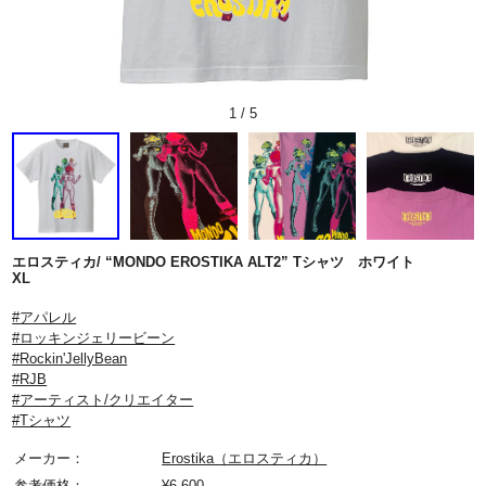
1
/
5
エロスティカ/ “MONDO EROSTIKA ALT2” Tシャツ ホワイト
XL
#アパレル
#ロッキンジェリービーン
#Rockin'JellyBean
#RJB
#アーティスト/クリエイター
#Tシャツ
メーカー：
Erostika（エロスティカ）
参考価格：
¥
6,600