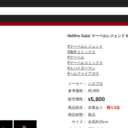
Hellfire Gala/ マーベルレ
#マーベルレジェンド
#海外コミックス
#マーベル
#マーベルコミックス
#スパイダーマン
#ヘルファイアガラ
メーカー：
ハズブロ
参考価格：
¥
5,800
5,800
販売価格：
¥
商品状況：
在庫あり
残り2点
商品状態：
新品
サイズ：
全高約15cm