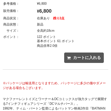
参考価格：
¥
6,800
6,800
販売価格：
¥
商品状況：
在庫あり
残り2点
商品状態：
新品
サイズ：
全高約18cm
ポイント：
122 ポイント
基本ポイント 61 ポイント
商品倍率2.0倍
カートに入れる
※パッケージは輸送用となりますため、パッケージに多少の傷やダメー
ジがある場合もございます。
マクファーレントイズとワーナー＆DCコミックスが強力タッグで展開す
る7インチフィギュアシリーズ「DCマルチバース」。
1992年、ティム・バートン監督によるバットマン映画2作目『BATMAN