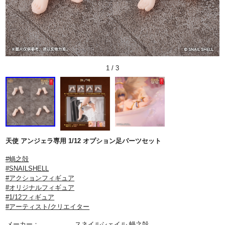
1
/
3
天使 アンジェラ専用 1/12 オプション足パーツセット
#蝸之殻
#SNAILSHELL
#アクションフィギュア
#オリジナルフィギュア
#1/12フィギュア
#アーティスト/クリエイター
メーカー：
スネイルシェイル 蝸之殻