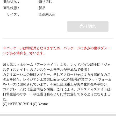
商品状況：
売り切れ
商品状態：
新品
サイズ：
全高約8cm
売り切れ
※パッケージは輸送用となりますため、パッケージに多少の傷やダメー
ジがある場合もございます。
超人気スマホゲーム『アークナイツ』より、レッドパイン騎士団「ジャ
スティスナイト」のノンスケールモデルが完成品で登場！
カジミエーシュの技師メイヤー、そしてクロージャによる段階的なカス
タムを経た、レイジアン工業製Exister-S1044四輪作業プラットフォーム
をベースに開発されています。今回は星環重工が実体化開発を手掛け、
コアフレームには合金構造を採用。これにより、ジャスティスナイトは
日常生活のサポートや援護任務をより円滑に遂行できるようになりまし
た。
(C) HYPERGRYPH (C) Yostar