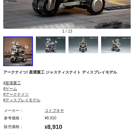
1
/
13
アークナイツ/ 星環重工 ジャスティスナイト ディスプレイモデル
#星環重工
#ゲーム
#アークナイツ
#ディスプレイモデル
メーカー：
コトブキヤ
参考価格：
¥
8,910
8,910
販売価格：
¥