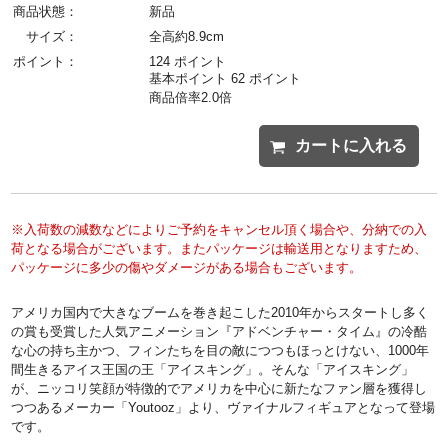
商品状態：
新品
サイズ：
全高約8.9cm
ポイント：
124 ポイント
基本ポイント 62 ポイント
商品倍率2.0倍
カートに入れる
※入荷数の減数などによりご予約をキャンセル頂く場合や、分納での入
荷となる場合がございます。またパッケージは輸送用となりますため、
パッケージに多少の傷やダメージがある場合もございます。
アメリカ国内で大きなブームを巻き起こした2010年からスタートし多く
の賞も受賞した人気アニメーション『アドベンチャー・タイム』の冷酷
な心の持ち主かつ、フィンたちを目の敵につつもほっとけない、1000年
間生きるアイス王国の王「アイスキング」。そんな「アイスキング」
が、ニッコリ笑顔が特徴的でアメリカを中心に新たなファン層を獲得し
つつあるメーカー「Youtooz」より、ヴァイナルフィギュアとなって登場
です。