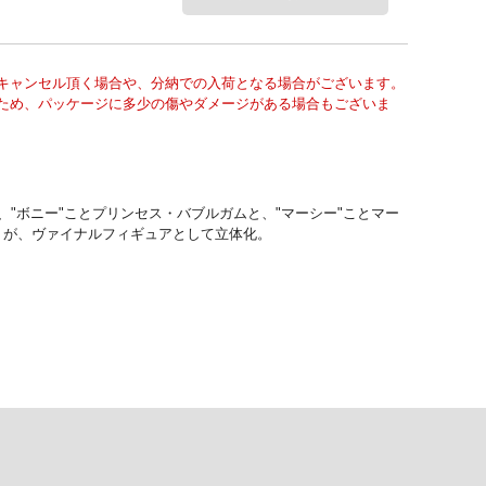
キャンセル頂く場合や、分納での入荷となる場合がございます。
ため、パッケージに多少の傷やダメージがある場合もございま
"ボニー"ことプリンセス・バブルガムと、"マーシー"ことマー
z」が、ヴァイナルフィギュアとして立体化。