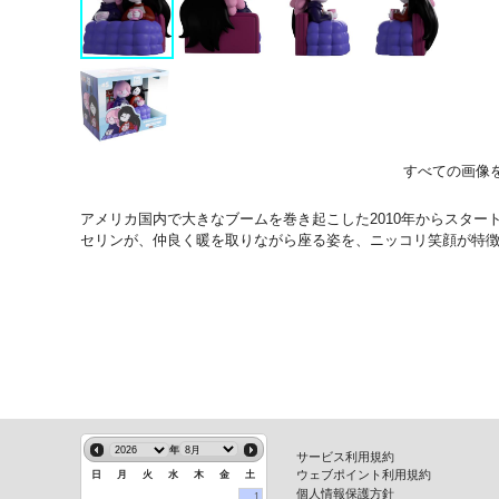
すべての画像
アメリカ国内で大きなブームを巻き起こした2010年からスター
セリンが、仲良く暖を取りながら座る姿を、ニッコリ笑顔が特徴的
年
サービス利用規約
ウェブポイント利用規約
日
月
火
水
木
金
土
個人情報保護方針
1