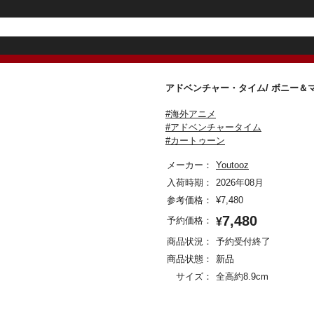
アドベンチャー・タイム/ ボニー
#海外アニメ
#アドベンチャータイム
#カートゥーン
メーカー：
Youtooz
入荷時期：
2026年08月
参考価格：
¥
7,480
7,480
予約価格：
¥
商品状況：
予約受付終了
商品状態：
新品
サイズ：
全高約8.9cm