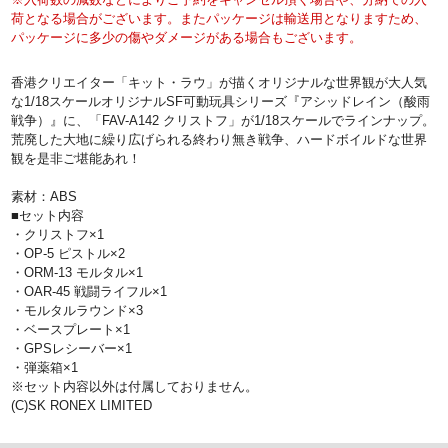
荷となる場合がございます。またパッケージは輸送用となりますため、
パッケージに多少の傷やダメージがある場合もございます。
香港クリエイター「キット・ラウ」が描くオリジナルな世界観が大人気
な1/18スケールオリジナルSF可動玩具シリーズ『アシッドレイン（酸雨
戦争）』に、「FAV-A142 クリストフ」が1/18スケールでラインナップ。
荒廃した大地に繰り広げられる終わり無き戦争、ハードボイルドな世界
観を是非ご堪能あれ！
素材：ABS
■セット内容
・クリストフ×1
・OP-5 ピストル×2
・ORM-13 モルタル×1
・OAR-45 戦闘ライフル×1
・モルタルラウンド×3
・ベースプレート×1
・GPSレシーバー×1
・弾薬箱×1
※セット内容以外は付属しておりません。
(C)SK RONEX LIMITED