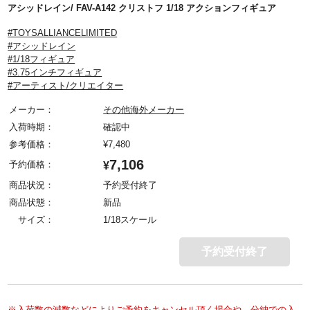
アシッドレイン/ FAV-A142 クリストフ 1/18 アクションフィギュア
#TOYSALLIANCELIMITED
#アシッドレイン
#1/18フィギュア
#3.75インチフィギュア
#アーティスト/クリエイター
メーカー：
その他海外メーカー
入荷時期：
確認中
参考価格：
¥
7,480
7,106
予約価格：
¥
商品状況：
予約受付終了
商品状態：
新品
サイズ：
1/18スケール
予約受付終了
※入荷数の減数などによりご予約をキャンセル頂く場合や、分納での入