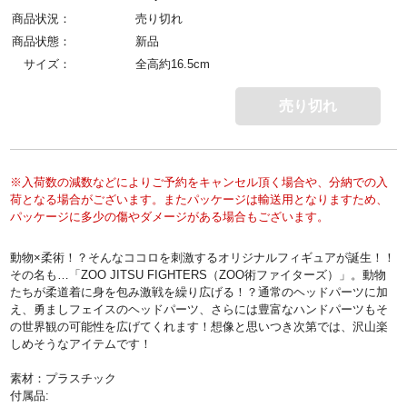
商品状況：
売り切れ
商品状態：
新品
サイズ：
全高約16.5cm
売り切れ
※入荷数の減数などによりご予約をキャンセル頂く場合や、分納での入
荷となる場合がございます。またパッケージは輸送用となりますため、
パッケージに多少の傷やダメージがある場合もございます。
動物×柔術！？そんなココロを刺激するオリジナルフィギュアが誕生！！
その名も…「ZOO JITSU FIGHTERS（ZOO術ファイターズ）」。動物
たちが柔道着に身を包み激戦を繰り広げる！？通常のヘッドパーツに加
え、勇ましフェイスのヘッドパーツ、さらには豊富なハンドパーツもそ
の世界観の可能性を広げてくれます！想像と思いつき次第では、沢山楽
しめそうなアイテムです！
素材：プラスチック
付属品: