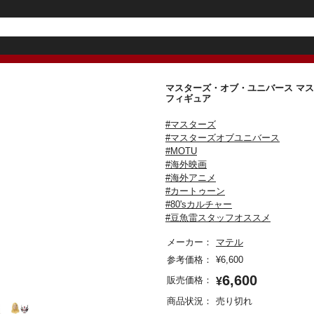
マスターズ・オブ・ユニバース マスタ
フィギュア
#マスターズ
#マスターズオブユニバース
#MOTU
#海外映画
#海外アニメ
#カートゥーン
#80'sカルチャー
#豆魚雷スタッフオススメ
メーカー：
マテル
参考価格：
¥
6,600
6,600
販売価格：
¥
商品状況：
売り切れ