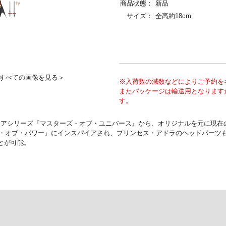
商品状態：
新品
サイズ：
全高約18cm
すべての画像を見る＞
※入荷数の減数などによりご予約を
またパッケージは輸送用となります
す。
ュアシリーズ『マスターズ・オブ・ユニバース』から、オリジナルを元に現在
セス・オブ・パワー』にインスパイアされ、プリンセス・アドラのヘッドパー
とが可能。