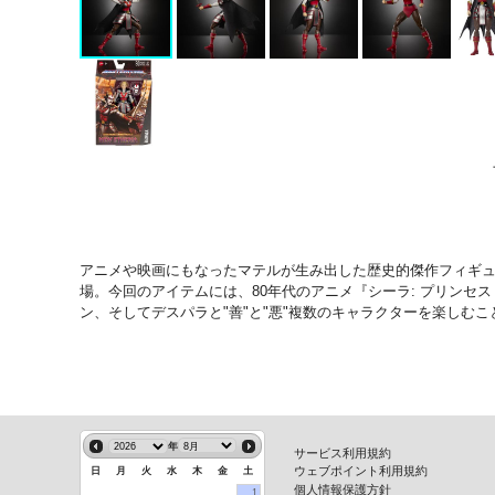
アニメや映画にもなったマテルが生み出した歴史的傑作フィギ
場。今回のアイテムには、80年代のアニメ『シーラ: プリン
ン、そしてデスパラと"善"と"悪"複数のキャラクターを楽しむこ
年
サービス利用規約
ウェブポイント利用規約
日
月
火
水
木
金
土
個人情報保護方針
1