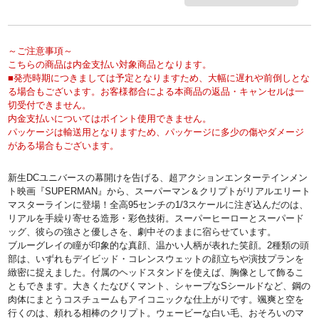
～ご注意事項～
こちらの商品は内金支払い対象商品となります。
■発売時期につきましては予定となりますため、大幅に遅れや前倒しとな
る場合もございます。お客様都合による本商品の返品・キャンセルは一
切受付できません。
内金支払いについてはポイント使用できません。
パッケージは輸送用となりますため、パッケージに多少の傷やダメージ
がある場合もございます。
新生DCユニバースの幕開けを告げる、超アクションエンターテインメン
ト映画『SUPERMAN』から、スーパーマン＆クリプトがリアルエリート
マスターラインに登場！全高95センチの1/3スケールに注ぎ込んだのは、
リアルを手繰り寄せる造形・彩色技術。スーパーヒーローとスーパード
ッグ、彼らの強さと優しさを、劇中そのままに宿らせています。
ブルーグレイの瞳が印象的な真顔、温かい人柄が表れた笑顔。2種類の頭
部は、いずれもデイビッド・コレンスウェットの顔立ちや演技プランを
緻密に捉えました。付属のヘッドスタンドを使えば、胸像として飾るこ
ともできます。大きくたなびくマント、シャープなSシールドなど、鋼の
肉体にまとうコスチュームもアイコニックな仕上がりです。颯爽と空を
行くのは、頼れる相棒のクリプト。ウェービーな白い毛、おそろいのマ