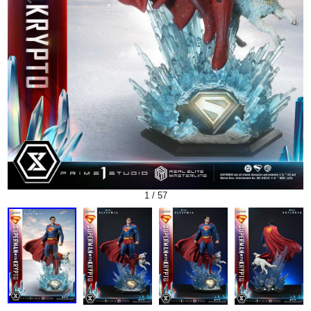
1
/
57