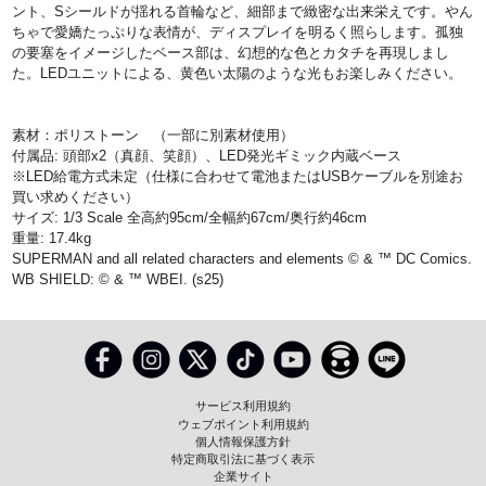
ント、Sシールドが揺れる首輪など、細部まで緻密な出来栄えです。やん
ちゃで愛嬌たっぷりな表情が、ディスプレイを明るく照らします。孤独
の要塞をイメージしたベース部は、幻想的な色とカタチを再現しまし
た。LEDユニットによる、黄色い太陽のような光もお楽しみください。
素材：ポリストーン （一部に別素材使用）
付属品: 頭部x2（真顔、笑顔）、LED発光ギミック内蔵ベース
※LED給電方式未定（仕様に合わせて電池またはUSBケーブルを別途お
買い求めください）
サイズ: 1/3 Scale 全高約95cm/全幅約67cm/奥行約46cm
重量: 17.4kg
SUPERMAN and all related characters and elements © & ™ DC Comics.
WB SHIELD: © & ™ WBEI. (s25)
サービス利用規約
ウェブポイント利用規約
個人情報保護方針
特定商取引法に基づく表示
企業サイト